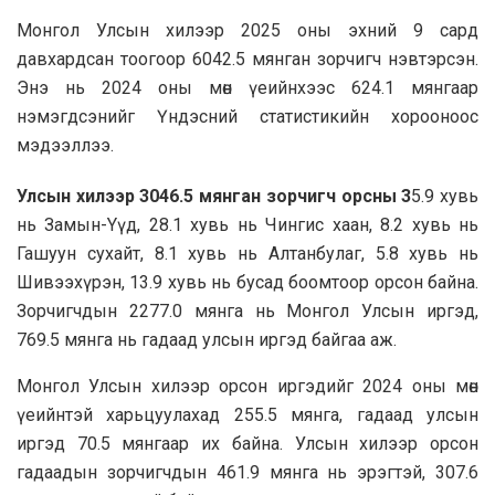
Монгол Улсын хилээр 2025 оны эхний 9 сард
давхардсан тоогоор 6042.5 мянган зорчигч нэвтэрсэн.
Энэ нь 2024 оны мөн үеийнхээс 624.1 мянгаар
нэмэгдсэнийг Үндэсний статистикийн хорооноос
мэдээллээ.
Улсын хилээр 3046.5 мянган зорчигч орсны 3
5.9 хувь
нь Замын-Yүд, 28.1 хувь нь Чингис хаан, 8.2 хувь нь
Гашуун сухайт, 8.1 хувь нь Алтанбулаг, 5.8 хувь нь
Шивээхүрэн, 13.9 хувь нь бусад боомтоор орсон байна.
Зорчигчдын 2277.0 мянга нь Монгол Улсын иргэд,
769.5 мянга нь гадаад улсын иргэд байгаа аж.
Монгол Улсын хилээр орсон иргэдийг 2024 оны мөн
үеийнтэй харьцуулахад 255.5 мянга, гадаад улсын
иргэд 70.5 мянгаар их байна. Улсын хилээр орсон
гадаадын зорчигчдын 461.9 мянга нь эрэгтэй, 307.6