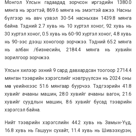
Монгол Улсын гадаадад зорчсон иргэдийн 1380.0
мянга нь эрэгтэй, 869.6 мянга нь эмэгтэй ажээ. Насны
бүлгээр нь авч үзвэл 30-54 насныхан 1439.8 мянга
байна. Тэдний 2.7 хувь нь 10 хүртэл хоног, 92 хувь нь
30 хүртэл хоног, 0.5 хувь нь 60-90 хүртэл хоног, 4.8 хувь
нь 90-ээс дээш хоногоор зорчжээ. Тэдний 65.2 мянга
нь албан /бизнесийн, 2184.4 мянга нь хувийн
зорилгоор зорчжээ.
Улсын хилээр эхний 9 сард давхардсан тоогоор 2714.4
мянган тээврийн хэрэгслийг нэвтрүүлсэн нь 2024 оны
мөн үеийнхээс 51.6 мянгаар буурчээ. Тэдгээрийн 41.8
хувийг ачааны машин, 28.0 хувийг ачааны вагон, 21.6
хувийг суудлын машин, 8.6 хувийг бусад тээврийн
хэрэгсэл байна.
Нийт тээврийн хэрэгслийн 44.2 хувь нь Замын-Yүд,
16.8 хувь нь Гашуун сухайт, 11.4 хувь нь Шивээхүрэн,