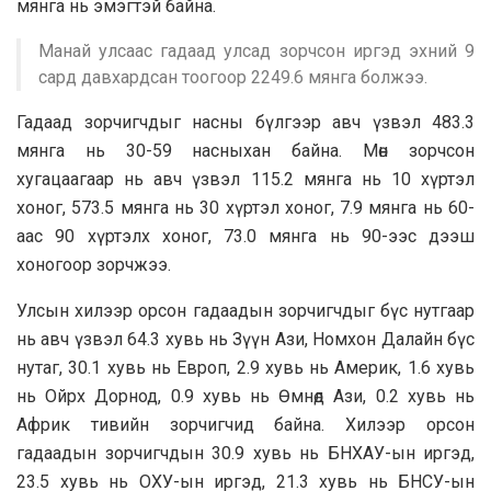
мянга нь эмэгтэй байна.
Манай улсаас гадаад улсад зорчсон иргэд эхний 9
сард давхардсан тоогоор 2249.6 мянга болжээ.
Гадаад зорчигчдыг насны бүлгээр авч үзвэл 483.3
мянга нь 30-59 насныхан байна. Мөн зорчсон
хугацаагаар нь авч үзвэл 115.2 мянга нь 10 хүртэл
хоног, 573.5 мянга нь 30 хүртэл хоног, 7.9 мянга нь 60-
аас 90 хүртэлх хоног, 73.0 мянга нь 90-ээс дээш
хоногоор зорчжээ.
Улсын хилээр орсон гадаадын зорчигчдыг бүс нутгаар
нь авч үзвэл 64.3 хувь нь Зүүн Ази, Номхон Далайн бүс
нутаг, 30.1 хувь нь Европ, 2.9 хувь нь Америк, 1.6 хувь
нь Ойрх Дорнод, 0.9 хувь нь Өмнөд Ази, 0.2 хувь нь
Африк тивийн зорчигчид байна. Хилээр орсон
гадаадын зорчигчдын 30.9 хувь нь БНХАУ-ын иргэд,
23.5 хувь нь ОХУ-ын иргэд, 21.3 хувь нь БНСУ-ын