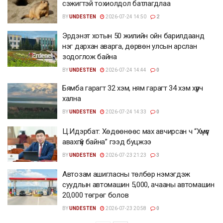
сэжигтэй тохиолдол батлагдлаа
BY
UNDESTEN
2026-07-24 14:50
2
Эрдэнэт хотын 50 жилийн ойн барилдаанд
нэг дархан аварга, дөрвөн улсын арслан
зодоглож байна
BY
UNDESTEN
2026-07-24 14:44
0
Бямба гарагт 32 хэм, ням гарагт 34 хэм хүрч
хална
BY
UNDESTEN
2026-07-24 14:33
0
Ц.Идэрбат: Хөдөөнөөс мах авчирсан ч “Хүмүүс
авахгүй байна” гээд буцжээ
BY
UNDESTEN
2026-07-23 21:23
3
Автозам ашигласны төлбөр нэмэгдэж
суудлын автомашин 5,000, ачааны автомашин
20,000 төгрөг болов
BY
UNDESTEN
2026-07-23 20:58
0