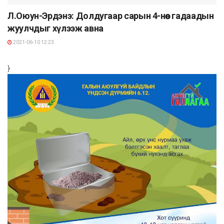
​Л.Оюун-Эрдэнэ: Долдугаар сарын 4-нөөс гадаадын
жуулчдыг хүлээж авна
2021-06-10 12:23
}