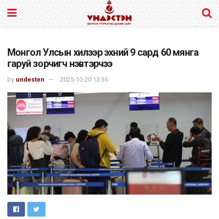
Монгол Улсын хилээр эхний 9 сард 60 мянга
гаруй зорчигч нэвтэрчээ
by
undesten
2025-10-20 13:36