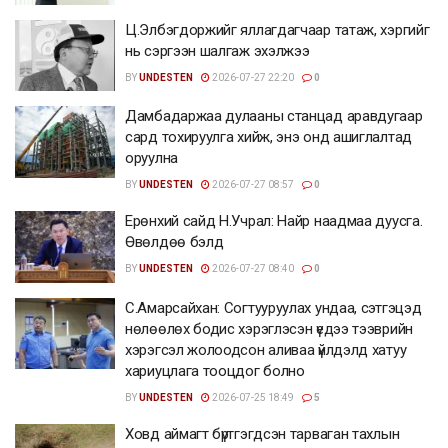
Ц.Элбэгдоржийг яллагдагчаар татаж, хэргийг
нь сэргээн шалгаж эхэлжээ
BY
UNDESTEN
2026-07-27 22:20
0
Дамбадаржаа дулааны станцад аравдугаар
сард тохируулга хийж, энэ онд ашиглалтад
оруулна
BY
UNDESTEN
2026-07-27 08:57
0
Ерөнхий сайд Н.Учрал: Найр наадмаа дуусга.
Өвөлдөө бэлд
BY
UNDESTEN
2026-07-27 08:40
0
С.Амарсайхан: Согтууруулах ундаа, сэтгэцэд
нөлөөлөх бодис хэрэглэсэн үедээ тээврийн
хэрэгсэл жолоодсон аливаа үйлдэлд хатуу
хариуцлага тооцдог болно
BY
UNDESTEN
2026-07-25 18:49
5
Ховд аймагт бүртгэгдсэн тарваган тахлын