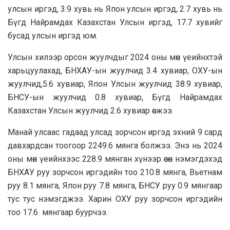
улсын иргэд, 3.9 хувь нь Япон улсын иргэд, 2.7 хувь нь
Бүгд Найрамдах Казахстан Улсын иргэд, 17.7 хувийг
бусад улсын иргэд юм.
Улсын хилээр орсон жуулчдыг 2024 оны мөн үеийнхтэй
харьцуулахад, БНХАУ-ын жуулчид 3.4 хувиар, ОХУ-ын
жуулчид,5.6 хувиар, Япон Улсын жуулчид 38.9 хувиар,
БНСУ-ын жуулчид 0.8 хувиар, Бүгд Найрамдах
Казахстан Улсын жуулчид 2.6 хувиар өсжээ.
Манай улсаас гадаад улсад зорчсон иргэд эхний 9 сард
давхардсан тоогоор 2249.6 мянга болжээ. Энэ нь 2024
оны мөн үеийнхээс 228.9 мянган хүнээр өсөн нэмэгдэхэд
БНХАУ руу зорчсон иргэдийн тоо 210.8 мянга, Вьетнам
руу 8.1 мянга, Япон руу 7.8 мянга, БНСУ руу 0.9 мянгаар
тус тус нэмэгджээ. Харин ОХУ руу зорчсон иргэдийн
тоо 17.6 мянгаар буурчээ.