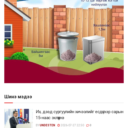
Шинэ мэдээ
Их, дээд сургуулийн хичээлийг есдүгээр сарын
15-наас эхлүүлнэ
BY
UNDESTEN
2026-07-27 22:50
0