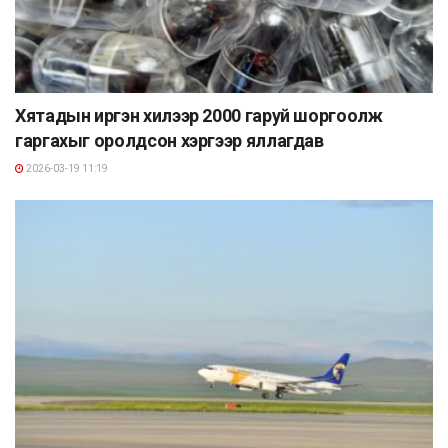
Хятадын иргэн хилээр 2000 гаруй шоргоолж
гаргахыг оролдсон хэргээр яллагдав
2026-03-19 11:19