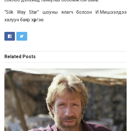
“Silk Way Star” шоуны ялагч болсон И.Мишээлдээ
халуун баяр хүргэе.
Related
Posts