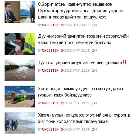
С.Зориг агсны хөшөөг нүүлгэх зөвшөөрөл өгсөн
Сүхбаатар дүүргийн засаг даргын үндсэн
цалинг хасах шийтгэл ногдуулжээ
BY
UNDESTEN
2026-08-03 13:55
0
Дуу чимээний зөрчилтэй тээврийн хэрэгслийн
үзлэг оношилгоог хүчингүй болгоно
BY
UNDESTEN
2026-07-31 22:54
7
Туул гол үерийн аюултай түвшинг давжээ
BY
UNDESTEN
2026-07-31 22:32
0
Хог шахдаг төхөөрөмж үр дүнгээ өгсөн тул дахин
гурвыг нэмж байршуулжээ
BY
UNDESTEN
2026-07-31 19:59
0
Хөвсгөл нуурын их цэвэрлэгээний аяны хүрээнд
301 тонн хог хаягдлыг төвлөрүүлжээ
BY
UNDESTEN
2026-07-31 12:44
1