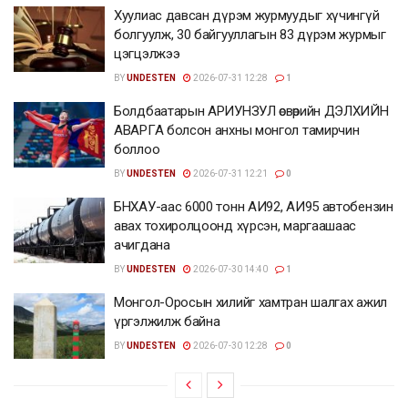
Хуулиас давсан дүрэм журмуудыг хүчингүй
болгуулж, 30 байгууллагын 83 дүрэм журмыг
цэгцэлжээ
BY
UNDESTEN
2026-07-31 12:28
1
Болдбаатарын АРИУНЗУЛ өсвөрийн ДЭЛХИЙН
АВАРГА болсон анхны монгол тамирчин
боллоо
BY
UNDESTEN
2026-07-31 12:21
0
БНХАУ-аас 6000 тонн АИ92, АИ95 автобензин
авах тохиролцоонд хүрсэн, маргаашаас
ачигдана
BY
UNDESTEN
2026-07-30 14:40
1
Монгол-Оросын хилийг хамтран шалгах ажил
үргэлжилж байна
BY
UNDESTEN
2026-07-30 12:28
0