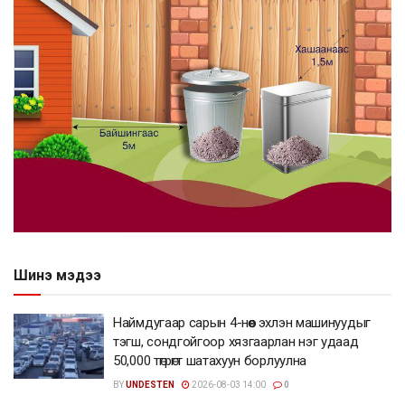
Шинэ мэдээ
Наймдугаар сарын 4-нөөс эхлэн машинуудыг
тэгш, сондгойгоор хязгаарлан нэг удаад
50,000 төгрөгт шатахуун борлуулна
BY
UNDESTEN
2026-08-03 14:00
0