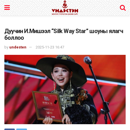
Дуучин И.Мишээл “Silk Way Star” шоуны ялагч
боллоо
by
undesten
2025-11-23 16:47