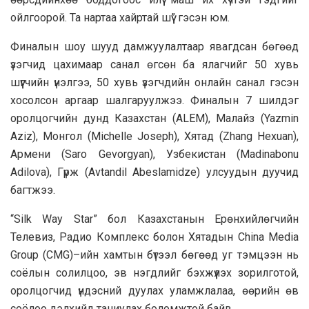
ойлгоорой. Та нартаа хайртай шүү” гэсэн юм.
Финалын шоу шууд дамжуулалтаар явагдсан бөгөөд
үзэгчид цахимаар санал өгсөн ба ялагчийг 50 хувь
шүүгчийн үнэлгээ, 50 хувь үзэгчдийн онлайн санал гэсэн
хосолсон аргаар шалгаруулжээ. Финалын 7 шилдэг
оролцогчийн дунд Казахстан (ALEM), Малайз (Yazmin
Aziz), Монгол (Michelle Joseph), Хятад (Zhang Hexuan),
Армени (Saro Gevorgyan), Узбекистан (Madinabonu
Adilova), Гүрж (Avtandil Abeslamidze) улсуудын дуучид
багтжээ.
“Silk Way Star” бол Казах­станын Ерөнхийлөгчийн
Телевиз, Радио Комплекc болон Хятадын China Media
Group (CMG)–ийн хамтын бүтээл бөгөөд уг тэмцээн нь
соёлын солилцоо, эв нэгдлийг бэхжүүлэх зорилготой,
оролцогчид үндэсний дуулах уламжлалаа, өөрийн өв
соёлоо дэлхийд таниулах боломжтой байв.