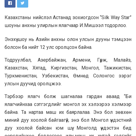
Казах­станы нийслэл Астанад зохиогдсон “Silk Way Star”
шоуны анхны улирлын ялагчаар И.Мишээл тодорлоо.
Энэхүү шоу нь Азийн анхны олон улсын дууны тэмцээн
болсон ба нийт 12 улс оролцсон байна.
Тодруулбал, Азербайжан, Армени, Гүрж, Малайз,
Казахстан, Хятад, Киргизстан, Монгол, Тажикистан,
Туркменистан, Узбекистан, Өмнөд Солонгос зэрэг
улсын дуучид оролцжээ.
Тэрбээр ялагч болж шагналаа гардан аваад “Би
ялагчийнхаа сэтгэгдлийг монгол эх хэлээрээ хэлмээр
байна. Та нартаа маш их баярлалаа. Энэ бол зөвхөн
миний дуу хоолой байгаагүй, энэ бол Монгол үндэстний
дуу хоолой байсан юм шүү. Монголд үндэстэн бид
өөрсдийнхөө боддогоос илүү маш их хүчтэй гэдгийг