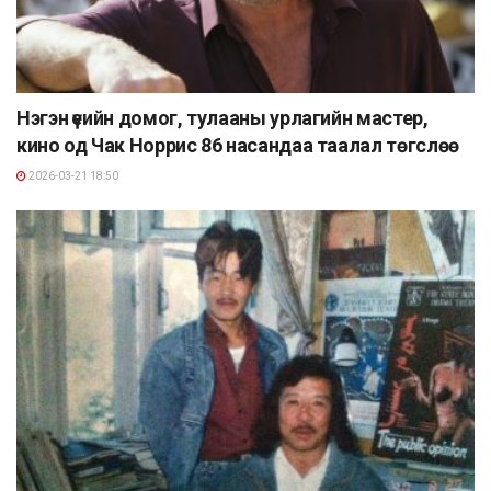
Нэгэн үеийн домог, тулааны урлагийн мастер,
кино од Чак Норрис 86 насандаа таалал төгслөө
2026-03-21 18:50