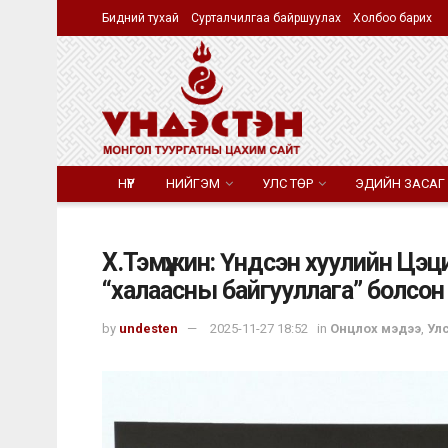
Бидний тухай
Сурталчилгаа байршуулах
Холбоо барих
НҮҮР
НИЙГЭМ
УЛС ТӨР
ЭДИЙН ЗАСАГ
Х.Тэмүүжин: Үндсэн хуулийн Цэ
“халаасны байгууллага” болсон
by
undesten
2025-11-27 18:52
in
Онцлох мэдээ
,
Улс