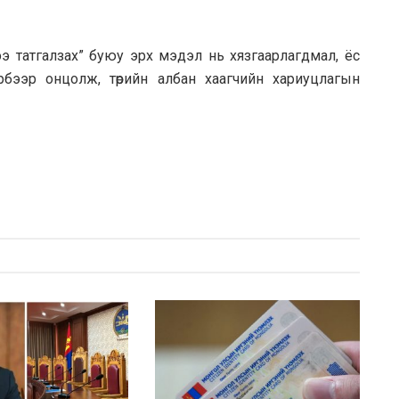
э татгалзах” буюу эрх мэдэл нь хязгаарлагдмал, ёс
рбээр онцолж, төрийн албан хаагчийн хариуцлагын