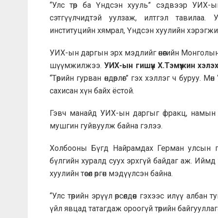
“Улс төр ба Үндсэн хууль” сэдвээр УИХ-ы
сэтгүүлчидтэй уулзаж, илтгэл тавилаа. 
институцийн хямрал, Үндсэн хуулийн хэрэгжил
УИХ-ын даргын эрх мэдлийг өнөөгийн Монголын
шүүмжилжээ.
УИХ-ын гишүүн Х.Тэмүүжин хэлэ
“Төрийн гурван өндөрлөг” гэх хэллэг ч буруу. М
сахисан хүн байх ёстой.
Гэвч манайд УИХ-ын даргыг фракц, намын 
мушгин гуйвуулж байна гэлээ.
Холбооны Бүгд Найрамдах Герман улсын па
бүлгийн хуралд суух эрхгүй байдаг аж. Иймд 
хуулийн төсөл өргөн мэдүүлсэн байна.
“Улс төрийн эрүүл өрсөлдөөн гэхээс илүү алба
үйл явцад татагдаж ороогүй төрийн байгууллага