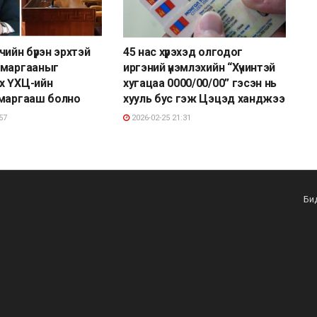
чийн бүрэн эрхтэй
45 нас хүрэхэд олгодог
 маргааныг
иргэний үнэмлэхийн “Хүчинтэй
х ҮХЦ-ийн
хугацаа 0000/00/00” гэсэн нь
 маргааш болно
хууль бус гэж Цэцэд ханджээ
57
2026-02-25 21:31
Би