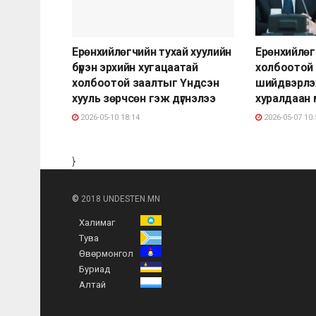
Ерөнхийлөгчийн тухай хуулийн
Ерөнхийлөг
бүрэн эрхийн хугацаатай
холбоотой
холбоотой заалтыг Үндсэн
шийдвэрлэ
хууль зөрчсөн гэж дүгнэлээ
хуралдаан
2026-05-10 18:14
2026-05-07 10:
}
©
2018 UNDESTEN.MN
Халимаг
Тува
Өвөрмонгол
Буриад
Алтай