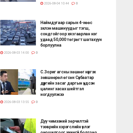
2026-08-04 10:44
0
Наймдугаар сарын 4-нөөс
эхлэн машинуудыг тэгш,
сондгойгоор хязгаарлан нэг
удаад 50,000 төгрөгт шатахуун
борлуулна
2026-08-03 14:00
0
С.Зориг агсны хөшөөг нүүлгэх
зөвшөөрөл өгсөн Сүхбаатар
дүүргийн засаг даргын үндсэн
цалинг хасах шийтгэл
ногдуулжээ
2026-08-03 13:55
0
Дуу чимээний зөрчилтэй
тээврийн хэрэгслийн үзлэг
оношилгоог хүчингүй болгоно