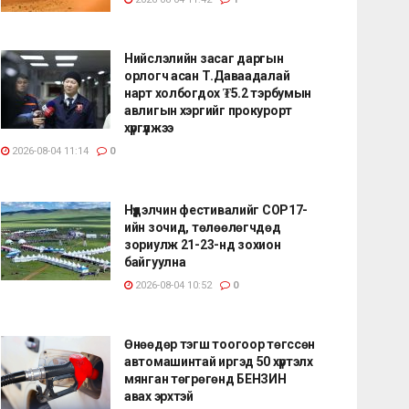
Нийслэлийн засаг даргын
орлогч асан Т.Даваадалай
нарт холбогдох ₮5.2 тэрбумын
авлигын хэргийг прокурорт
хүргүүлжээ
2026-08-04 11:14
0
Нүүдэлчин фестивалийг COP17-
ийн зочид, төлөөлөгчдөд
зориулж 21-23-нд зохион
байгуулна
2026-08-04 10:52
0
Өнөөдөр тэгш тоогоор төгссөн
автомашинтай иргэд 50 хүртэлх
мянган төгрөгөнд БЕНЗИН
авах эрхтэй