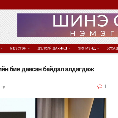
ҮНДЭСТЭН
ДЭЛХИЙ ДАХИНД
ЭРҮҮЛ МЭНД
БУСАД
цийн бие даасан байдал алдагдаж
1
 төр