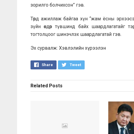
зорилго болчихсон” гэв.
Төрд ажиллаж байгаа хүн “жам ёсны эрхээсэ
зүйн өндөр түвшинд байх шаардлагатайг тэ
тогтолцоог шинэчлэх шаардлагатай гэв.
Эх сурвалж: Хэвлэлийн хүрээлэн
Share
Tweet
Related
Posts