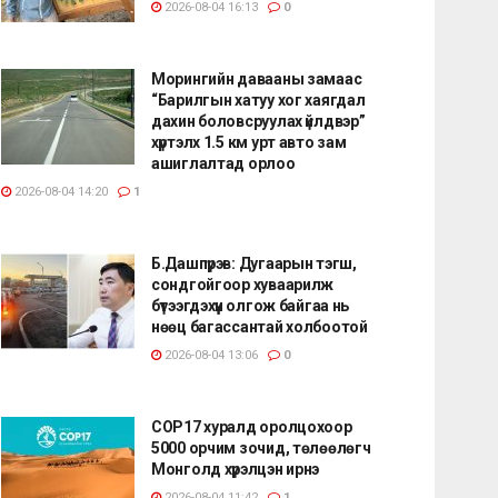
2026-08-04 16:13
0
Морингийн давааны замаас
“Барилгын хатуу хог хаягдал
дахин боловсруулах үйлдвэр”
хүртэлх 1.5 км урт авто зам
ашиглалтад орлоо
2026-08-04 14:20
1
Б.Дашпүрэв: Дугаарын тэгш,
сондгойгоор хуваарилж
бүтээгдэхүүн олгож байгаа нь
нөөц багассантай холбоотой
2026-08-04 13:06
0
СОР17 хуралд оролцохоор
5000 орчим зочид, төлөөлөгч
Монголд хүрэлцэн ирнэ
2026-08-04 11:42
1