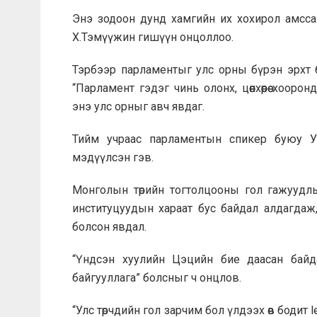
Энэ зодоон дунд хамгийн их хохирол амсса
Х.Тэмүүжин гишүүн онцоллоо.
Тэрбээр парламентыг улс орны бүрэн эрхт 
“Парламент гэдэг чинь олонх, цөөнхөөрөө хоо
энэ улс орныг авч явдаг.
Тийм учраас парламентын спикер буюу УИ
мэдүүлсэн гэв.
Монголын төрийн тогтолцооны гол гажуудлы
институцуудын хараат бус байдал алдагдаж,
болсон явдал.
“Үндсэн хуулийн Цэцийн бие даасан байда
байгууллага” болсныг ч онцлов.
“Улс төрчдийн гол зарчим бол үлдээх өв бодит le