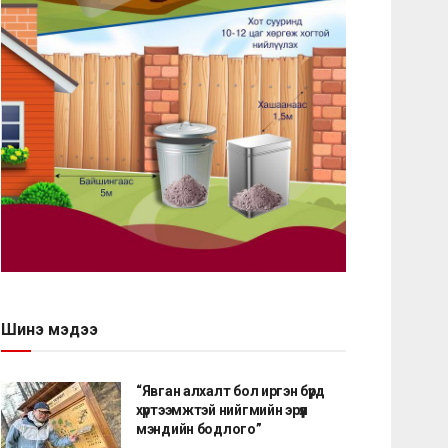
Шинэ мэдээ
“Явган алхалт бол иргэн бүрд
хүртээмжтэй нийгмийн эрүүл
мэндийн бодлого”