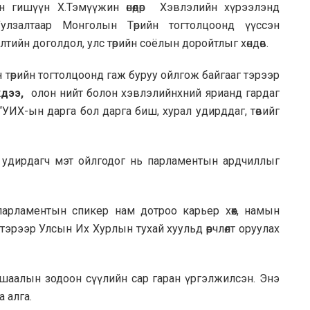
н гишүүн Х.Тэмүүжин өнөөдөр Хэвлэлийн хүрээлэнд
Уулзалтаар Монголын Төрийн тогтолцоонд үүссэн
тийн доголдол, улс төрийн соёлын доройтлыг хөндөв.
 төрийн тогтолцоонд гаж буруу ойлгож байгааг тэрээр
хдээ,
олон нийт болон хэвлэлийнхний ярианд гардаг
өн “УИХ-ын дарга бол дарга биш, хурал удирддаг, төвийг
удирдагч мэт ойлгодог нь парламентын ардчиллыг
рламентын спикер нам дотроо карьер хөөх, намын
тэрээр Улсын Их Хурлын тухай хуульд өөрчлөлт оруулах
н тушаалын зодоон сүүлийн сар гаран үргэлжилсэн. Энэ
 алга.