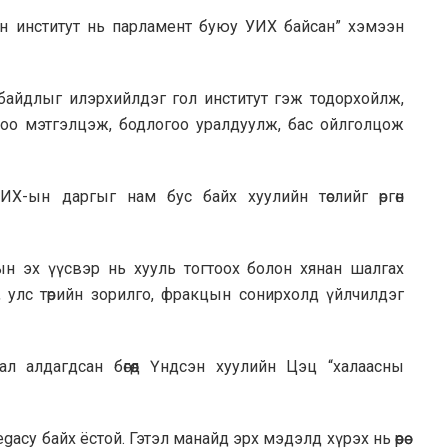
н институт нь парламент буюу УИХ байсан” хэмээн
байдлыг илэрхийлдэг гол институт гэж тодорхойлж,
рондоо мэтгэлцэж, бодлогоо уралдуулж, бас ойлголцож
Х-ын даргыг нам бус байх хуулийн төслийг өргөн
н эх үүсвэр нь хууль тогтоох болон хянан шалгах
 улс төрийн зорилго, фракцын сонирхолд үйлчилдэг
л алдагдсан бөгөөд Үндсэн хуулийн Цэц “халаасны
gacy байх ёстой. Гэтэл манайд эрх мэдэлд хүрэх нь өөрөө