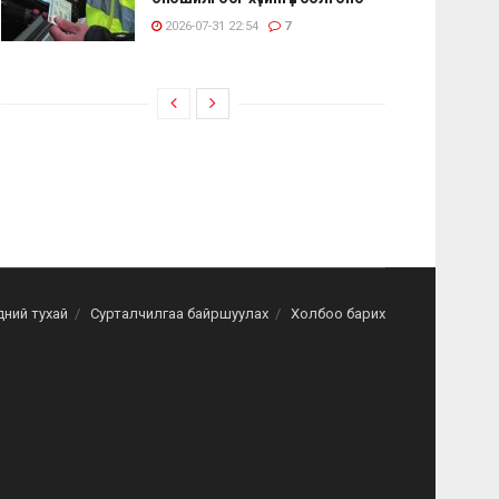
2026-07-31 22:54
7
дний тухай
Сурталчилгаа байршуулах
Холбоо барих