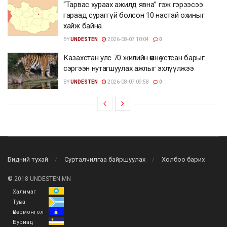
“Тарвас хураах ажилд явна” гэж гэрээсээ
гараад сураггүй болсон 10 настай охиныг
хайж байна
BY
UNDESTEN
2026-08-07 10:04
0
Казахстан улс 70 жилийн өмнө устсан барыг
сэргээн нутагшуулах ажлыг эхлүүлжээ
BY
UNDESTEN
2026-08-07 09:58
0
Бидний тухай
Сурталчилгаа байршуулах
Холбоо барих
©
2018 UNDESTEN.MN
Халимаг
Тува
Өвөрмонгол
Буриад