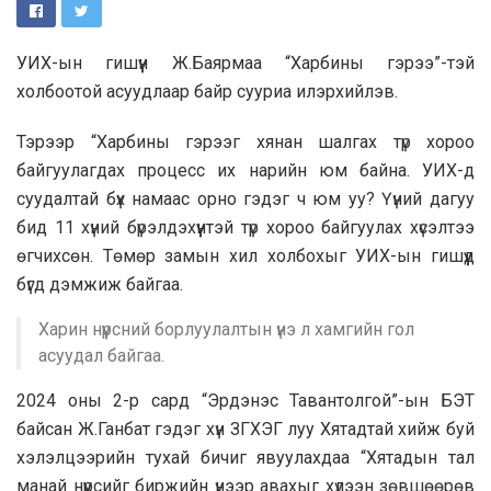
УИХ-ын гишүүн Ж.Баярмаа “Харбины гэрээ”-тэй
холбоотой асуудлаар байр сууриа илэрхийлэв.
Тэрээр “Харбины гэрээг хянан шалгах түр хороо
байгуулагдах процесс их нарийн юм байна. УИХ-д
суудалтай бүх намаас орно гэдэг ч юм уу? Үүний дагуу
бид 11 хүний бүрэлдэхүүнтэй түр хороо байгуулах хүсэлтээ
өгчихсөн. Төмөр замын хил холбохыг УИХ-ын гишүүд
бүгд дэмжиж байгаа.
Харин нүүрсний борлуулалтын үнэ л хамгийн гол
асуудал байгаа.
2024 оны 2-р сард “Эрдэнэс Тавантолгой”-ын БЭТ
байсан Ж.Ганбат гэдэг хүн ЗГХЭГ луу Хятадтай хийж буй
хэлэлцээрийн тухай бичиг явуулахдаа “Хятадын тал
манай нүүрсийг биржийн үнээр авахыг хүлээн зөвшөөрөв