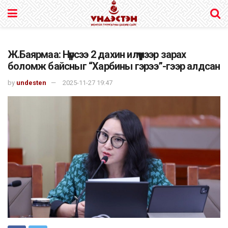
Ж.Баярмаа: Нүүрсээ 2 дахин илүү үнээр зарах
боломж байсныг “Харбины гэрээ”-гээр алдсан
by
undesten
2025-11-27 19:47