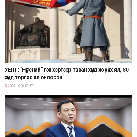
УЕПГ: “Нүүрсний” гэх хэргээр таван хүнд хорих ял, 80
хүнд торгох ял оноосон
2025-10-06 09:57