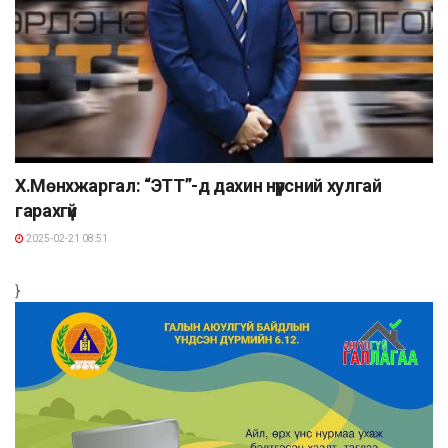
Х.Мөнхжаргал: “ЭТТ”-д дахин нүүрсний хулгай
гарахгүй
2025-02-21 08:51
}