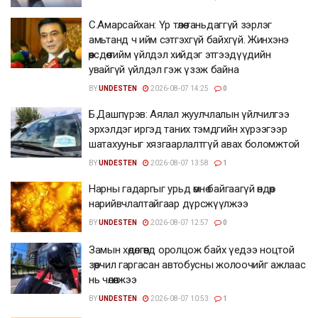
С.Амарсайхан: Үр төлөө таньдаггүй зэрлэг
амьтанд ч ийм сэтгэхгүй байхгүй. Жинхэнэ
өөрсдөө тийм үйлдэл хийдэг этгээдүүдийн
увайгүй үйлдэл гэж үзэж байна
BY
UNDESTEN
2026-08-07 14:25
0
Б.Дашпүрэв: Аялал жуулчлалын үйлчилгээ
эрхэлдэг иргэд таних тэмдгийн хүрээгээр
шатахууныг хязгаарлалтгүй авах боломжтой
BY
UNDESTEN
2026-08-07 13:58
1
Нарны гадаргыг урьд өмнө байгаагүй өндөр
нарийвчлалтайгаар дүрсжүүлжээ
BY
UNDESTEN
2026-08-07 12:57
0
Замын хөдөлгөөнд оролцож байх үедээ ноцтой
зөрчил гаргасан автобусны жолоочийг ажлаас
нь чөлөөлжээ
BY
UNDESTEN
2026-08-07 10:53
1