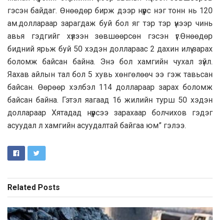
гэсэн байдаг. Өнөөдөр бирж дээр нүүрс нэг тонн нь 120
ам.доллараар зарагдаж буй бол яг тэр тэр үнээр чинь
авья гэдгийг хүлээн зөвшөөрсөн гэсэн үг.Өнөөдөр
бидний ярьж буй 50 хэдэн доллараас 2 дахин илүү зарах
боломж байсан байна. Энэ бол хамгийн чухал зүйл.
Яахав айлын тал бол 5 хувь хөнгөлөөч ээ гэж тавьсан
байсан. Өөрөөр хэлбэл 114 доллараар зарах боломж
байсан байна. Гэтэл яагаад 16 жилийн турш 50 хэдэн
доллараар Хятадад нүүрсээ зарахаар болчихов гэдэг
асуудал л хамгийн асуудалтай байгаа юм” гэлээ.
Related
Posts