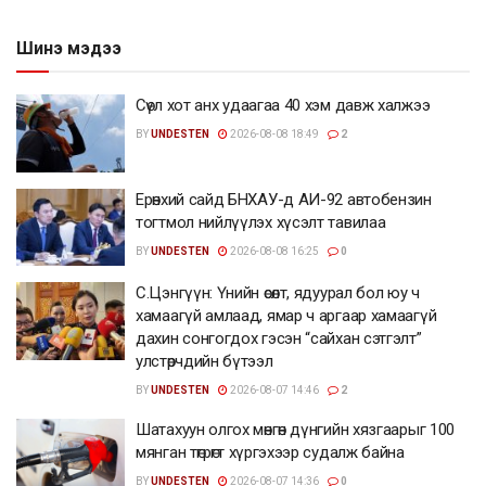
Шинэ мэдээ
Сөүл хот анх удаагаа 40 хэм давж халжээ
BY
UNDESTEN
2026-08-08 18:49
2
Ерөнхий сайд БНХАУ-д АИ-92 автобензин
тогтмол нийлүүлэх хүсэлт тавилаа
BY
UNDESTEN
2026-08-08 16:25
0
С.Цэнгүүн: Үнийн өсөлт, ядуурал бол юу ч
хамаагүй амлаад, ямар ч аргаар хамаагүй
дахин сонгогдох гэсэн “сайхан сэтгэлт”
улстөрчдийн бүтээл
BY
UNDESTEN
2026-08-07 14:46
2
Шатахуун олгох мөнгөн дүнгийн хязгаарыг 100
мянган төгрөгт хүргэхээр судалж байна
BY
UNDESTEN
2026-08-07 14:36
0