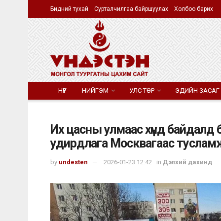
Бидний тухай
Сурталчилгаа байршуулах
Холбоо барих
НҮҮР
НИЙГЭМ
УЛС ТӨР
ЭДИЙН ЗАСАГ
Их цасны улмаас хүнд байдалд
удирдлага Москвагаас туслам
by
undesten
2026-01-23 12:42
in
Дэлхий дахинд