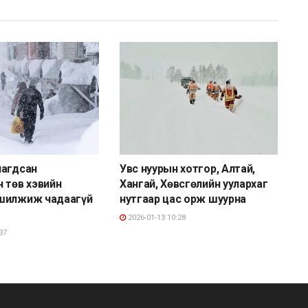
лагдсан
Увс нуурын хотгор, Алтай,
 төв хэвийн
Хангай, Хөвсгөлийн уулархаг
шилжиж чадаагүй
нутгаар цас орж шуурна
2026-01-13 10:28
37