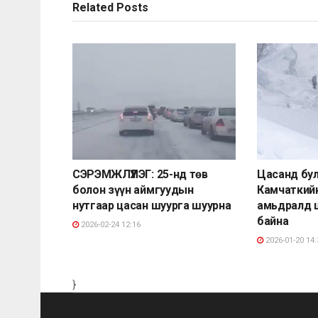
Related
Posts
СЭРЭМЖЛҮҮЛЭГ: 25-нд төв
Цасанд бу
болон зүүн аймгуудын
Камчаткийн
нутгаар цасан шуурга шуурна
амьдралд 
байна
2026-02-24 12:16
2026-01-20 14:
}