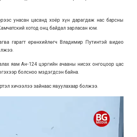
эрээс унасан цасанд хоёр хүн дарагдаж нас барсны
амчатский хотод онц байдал зарласан юм.
агва гарагт ерөнхийлөгч Владимир Путинтэй видео
улжээ.
алах яам Ан-124 цэргийн ачааны нисэх онгоцоор цас
ргэхээр болсноо мэдэгдсэн байна.
ртэл хичээлээ зайнаас явуулахаар болжээ.