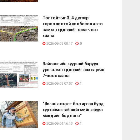
Толгойтыг 3, 4 дүгээр
хороололтой холбосон авто
замын хөдөлгөөнийг хэсэгчлэн
хаана
2026-08-05 08:17
0
Зайсангийн гүүрний баруун
урсгалын хөдөлгөөнийг энэ сарын
7-ноос хаана
2026-08-05 07:57
1
“Явган алхалт бол иргэн бүрд
хүртээмжтэй нийгмийн эрүүл
мэндийн бодлого”
2026-08-04 16:13
1