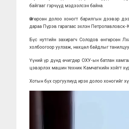
байгааг гэрчүүд мэдээлсэн байна.
Өнгөрсөн долоо хоногт барилгын дээвэр дэ
дараа Пүрэв гарагаас эхлэн Петропавловск-К
Бүс нутгийн захирагч Солодов өнгөрсөн Лх
холбоогоор уулзаж, нөхцөл байдлыг танилцу
Үүний үр дүнд өчигдөр ОХУ-ын батлан хамга
цэвэрлэх машин техник Камчаткийн хойгт хү
Хотын бүх сургуулиуд ирэх долоо хоногийг хү
Video
Player