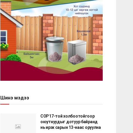
Шинэ мэдээ
COP17-той холбоотойгоор
оюутнуудыг дотуур байранд
нь ирэх сарын 13-наас оруулна