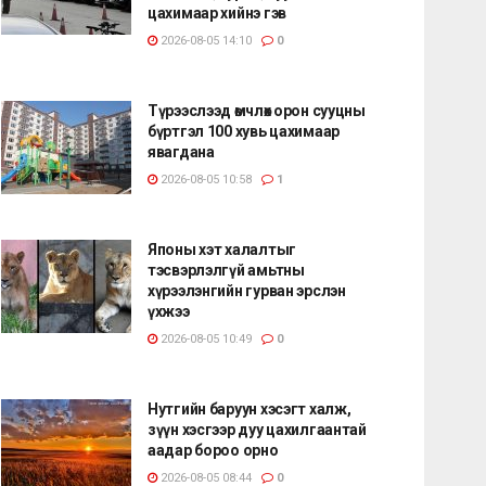
цахимаар хийнэ гэв
2026-08-05 14:10
0
Түрээслээд өмчлөх орон сууцны
бүртгэл 100 хувь цахимаар
явагдана
2026-08-05 10:58
1
Японы хэт халалтыг
тэсвэрлэлгүй амьтны
хүрээлэнгийн гурван эрслэн
үхжээ
2026-08-05 10:49
0
Нутгийн баруун хэсэгт халж,
зүүн хэсгээр дуу цахилгаантай
аадар бороо орно
2026-08-05 08:44
0