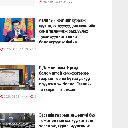
2026-08-05 18:06
1
Авлигын хөрөнгийг хурааж,
хүүхэд, залуучуудын хөгжлийн
санд төвлөрүүлж зарцуулах
тухай хуулийг төслийг
боловсруулж байна
2026-08-05 16:03
0
Г.Дамдинням: Иргэд
боломжтой хэмжээгээрээ
газрын тосны бүтээгдэхүүн
оруулж ирж болно. Гаалийн
татварыг тэглэсэн
2026-08-05 14:16
1
Засгийн газрын зөвшөөрөлгүй бүх
томилолтын санхүүжилтийг
зогсоож, хурал, чуулганыг