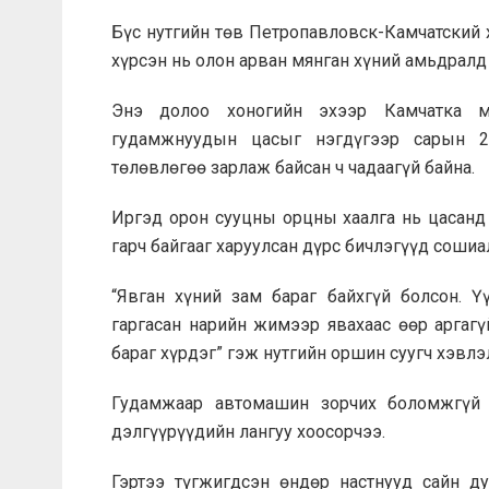
Бүс нутгийн төв Петропавловск-Камчатский х
хүрсэн нь олон арван мянган хүний амьдралд
Энэ долоо хоногийн эхээр Камчатка м
гудамжнуудын цасыг нэгдүгээр сарын 2
төлөвлөгөө зарлаж байсан ч чадаагүй байна.
Иргэд орон сууцны орцны хаалга нь цасанд 
гарч байгааг харуулсан дүрс бичлэгүүд соши
“Явган хүний зам бараг байхгүй болсон. Ү
гаргасан нарийн жимээр явахаас өөр аргаг
бараг хүрдэг” гэж нутгийн оршин суугч хэвлэ
Гудамжаар автомашин зорчих боломжгүй 
дэлгүүрүүдийн лангуу хоосорчээ.
Гэртээ түгжигдсэн өндөр настнууд сайн д