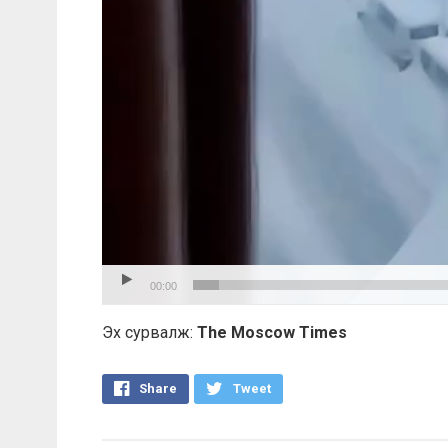
00:00
Эх сурвалж:
The Moscow Times
Share
Tweet