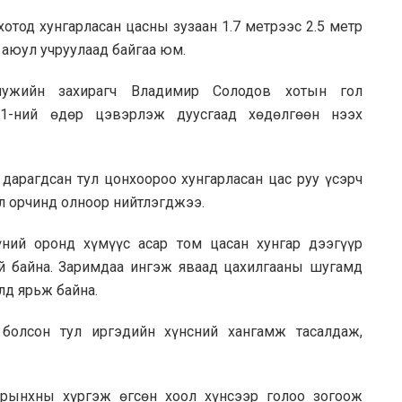
отод хунгарласан цасны зузаан 1.7 метрээс 2.5 метр
 аюул учруулаад байгаа юм.
ужийн захирагч Владимир Солодов хотын гол
1-ний өдөр цэвэрлэж дуусгаад хөдөлгөөн нээх
дарагдсан тул цонхоороо хунгарласан цас руу үсэрч
ал орчинд олноор нийтлэгджээ.
үний оронд хүмүүс асар том цасан хунгар дээгүүр
үй байна. Заримдаа ингэж яваад цахилгааны шугамд
лд ярьж байна.
болсон тул иргэдийн хүнсний хангамж тасалдаж,
урынхны хүргэж өгсөн хоол хүнсээр голоо зогоож