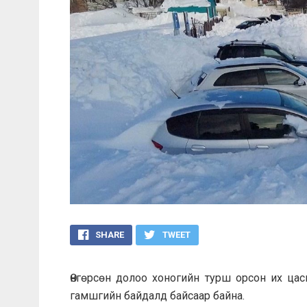
SHARE
TWEET
Өнгөрсөн долоо хоногийн турш орсон их ц
гамшгийн байдалд байсаар байна.