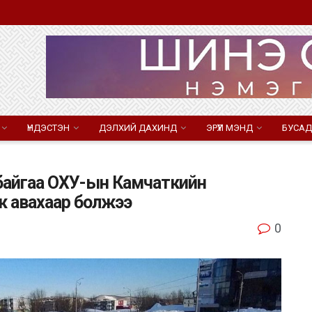
ҮНДЭСТЭН
ДЭЛХИЙ ДАХИНД
ЭРҮҮЛ МЭНД
БУСАД
 байгаа ОХУ-ын Камчаткийн
ж авахаар болжээ
0