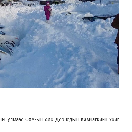
асны улмаас ОХУ-ын Алс Дорнодын Камчаткийн хойг