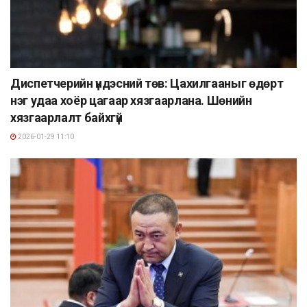
Диспетчерийн үндэсний төв: Цахилгааныг өдөрт
нэг удаа хоёр цагаар хязгаарлана. Шөнийн
хязгаарлалт байхгүй
2026-01-29 11:10