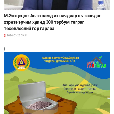
М.Энхцэцэг: Авто замд их наядаар нь тавьдаг
хэрнээ эрчим хүчинд 300 тэрбум төгрөг
төсөвлөсний гор гарлаа
2026-01-28 09:34
}