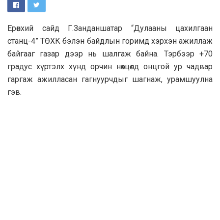
Ерөнхий сайд Г.Занданшатар “Дулааны цахилгаан
станц-4” ТӨХК бэлэн байдлын горимд хэрхэн ажиллаж
байгааг газар дээр нь шалгаж байна. Тэрбээр +70
градус хүртэлх хүнд орчин нөхцөлд онцгой ур чадвар
гаргаж ажилласан гагнуурчдыг шагнаж, урамшуулна
гэв.