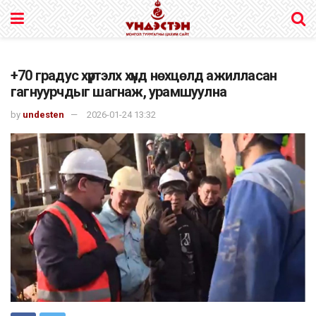
+70 градус хүртэлх хүнд нөхцөлд ажилласан
гагнуурчдыг шагнаж, урамшуулна
by
undesten
2026-01-24 13:32