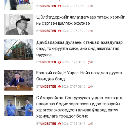
BY
UNDESTEN
2026-07-27 22:50
0
Ц.Элбэгдоржийг яллагдагчаар татаж, хэргийг
нь сэргээн шалгаж эхэлжээ
BY
UNDESTEN
2026-07-27 22:20
0
Дамбадаржаа дулааны станцад аравдугаар
сард тохируулга хийж, энэ онд ашиглалтад
оруулна
BY
UNDESTEN
2026-07-27 08:57
0
Ерөнхий сайд Н.Учрал: Найр наадмаа дуусга.
Өвөлдөө бэлд
BY
UNDESTEN
2026-07-27 08:40
0
С.Амарсайхан: Согтууруулах ундаа, сэтгэцэд
нөлөөлөх бодис хэрэглэсэн үедээ тээврийн
хэрэгсэл жолоодсон аливаа үйлдэлд хатуу
хариуцлага тооцдог болно
BY
UNDESTEN
2026-07-25 18:49
5