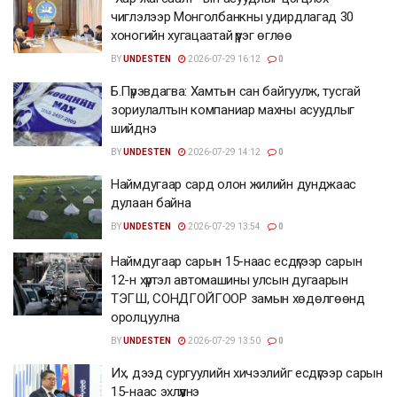
чиглэлээр Монголбанкны удирдлагад 30
хоногийн хугацаатай үүрэг өглөө
BY
UNDESTEN
2026-07-29 16:12
0
Б.Пүрэвдагва: Хамтын сан байгуулж, тусгай
зориулалтын компаниар махны асуудлыг
шийднэ
BY
UNDESTEN
2026-07-29 14:12
0
Наймдугаар сард олон жилийн дунджаас
дулаан байна
BY
UNDESTEN
2026-07-29 13:54
0
Наймдугаар сарын 15-наас есдүгээр сарын
12-н хүртэл автомашины улсын дугаарын
ТЭГШ, СОНДГОЙГООР замын хөдөлгөөнд
оролцуулна
BY
UNDESTEN
2026-07-29 13:50
0
Их, дээд сургуулийн хичээлийг есдүгээр сарын
15-наас эхлүүлнэ