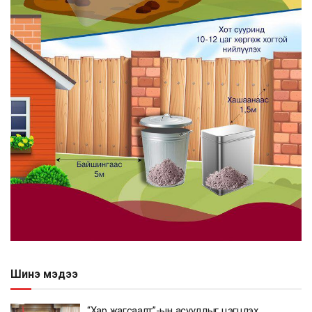
Шинэ мэдээ
“Хар жагсаалт”-ын асуудлыг цэгцлэх