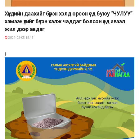
Хүүхдийн даахийг бүрэн хэлд орсон үед буюу “ЧУЛУУ”
хэмээн үгийг бүтэн хэлж чаддаг болсон үед ивээл
жил дээр авдаг
2024-02-05 15:45
}