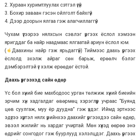
2. Хураан хуримтлуулах сэтгэл үгүй
3. Бохир заваан гэсэн ойлголт байхгүй
4. Дээр доорын ялгаа гэж алагчиллаггүй
Чухам үүгээрээ нялхсын сэвлэг үргээх ёслол хэмээн
яригддаг ба найр наадмаас ялгаатай ариун ёслол юм.
(
Даахины найр гэж ярьдаггүй) Тиймээс даахь үргээх
ёслолд эхэлж айраг сөн барьж, ерөөлч бэлэг
дэмбэрэлтэй үг хэлж ерөөдөг ёстой.
Даахь үргээхэд сайн өдөр
Үс бол хүний бие махбодоос урган төлжиж хүний биеийн
эрчим хүн хадгалдаг өвөрмөц хэрэглүүр учраас “Буянд
цөв суулгаж, муу ёр дуудна” гэж үздэг. Иймд эртнээс
эдүгээ хүртэл нялх үрийнхээ даахийг үргээхдээ сайн өдөр,
эвээл жилийг нь хардаг учиртай. Мөн хүүхэд өөрөө энэ
өдрийг сонгодог гэж буурлууд хэлэлцдэг. Даахь үргээх