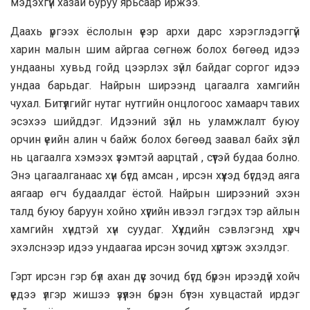
мэдэхгүй хазай буруу ярьсаар иржээ.
Даахь үргээх ёслолын үеэр архи дарс хэрэглэдэггүй
харин малын шим айргаа сөгнөж болох бөгөөд идээ
ундааны хувьд гойд цээрлэх зүйл байдаг соргог идээ
ундаа барьдаг. Найрын ширээнд цагаалга хамгийн
чухал. Битүүлгийг нутаг нутгийн онцлогоос хамаарч тавих
эсэхээ шийддэг. Идээний зүйл нь уламжлалт буюу
орчин үеийн алин ч байж болох бөгөөд заавал байх зүйл
нь цагаалга хэмээх үзэмтэй аарцтай , сүүтэй будаа болно.
Энэ цагаалганаас хүн бүгд амсан , ирсэн хүүхэд бүгдэд аяга
аягаар өгч будаалдаг ёстой. Найрын ширээний эхэн
талд буюу баруун хойно хүүгийн ивээл гэгдэх тэр айлын
хамгийн хүндтэй хүн суудаг. Хүүхдийн сэвлэгэнд хүрч
эхэлснээр идээ ундаагаа ирсэн зочид хүртэж эхэлдэг.
Гэрт ирсэн гэр бүл ахан дүүс зочид бүгд бүрэн ирээдүй хойч
үедээ үлгэр жишээ үзүүлэн бүрэн бүтэн хувцастай ирдэг