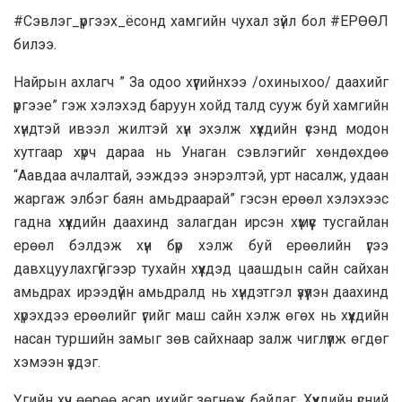
#Сэвлэг_үргээх_ёсонд хамгийн чухал зүйл бол #ЕРӨӨЛ
билээ.
Найрын ахлагч ” За одоо хүүгийнхээ /охиныхоо/ даахийг
үргээе” гэж хэлэхэд баруун хойд талд сууж буй хамгийн
хүндтэй ивээл жилтэй хүн эхэлж хүүхдийн үсэнд модон
хутгаар хүрч дараа нь Унаган сэвлэгийг хөндөхдөө
“Аавдаа ачлалтай, ээждээ энэрэлтэй, урт насалж, удаан
жаргаж элбэг баян амьдраарай” гэсэн ерөөл хэлэхээс
гадна хүүхдийн даахинд залагдан ирсэн хүмүүс тусгайлан
ерөөл бэлдэж хүн бүр хэлж буй ерөөлийн үгээ
давхцуулахгүйгээр тухайн хүүхдэд цаашдын сайн сайхан
амьдрах ирээдүйн амьдралд нь хүндэтгэл үзүүлэн даахинд
хүрэхдээ ерөөлийг үгийг маш сайн хэлж өгөх нь хүүхдийн
насан туршийн замыг зөв сайхнаар залж чиглүүлж өгдөг
хэмээн үздэг.
Үгийн хүч өөрөө асар ихийг зөгнөж байдаг. Хүүхдийн үсний