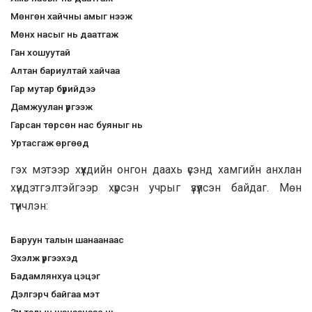
Мөнгөн хайчны амыг нээж
Мөнх насыг нь даатгаж
Ган хошуутай
Алтан бариултай хайчаа
Гар мутар бүрийдээ
Дамжуулан үргээж
Гарсан төрсөн нас буяныг нь
Уртасгаж өргөөд
гэх мэтээр хүүхдийн онгон даахь үсэнд хамгийн анхлан
хүндэтгэлтэйгээр хүрсэн учрыг үзүүлсэн байдаг. Мөн
түүнчлэн:
Баруун талын шанаанаас
Эхэлж үргээхэд
Бадамлянхуа цэцэг
Дэлгэрч байгаа мэт