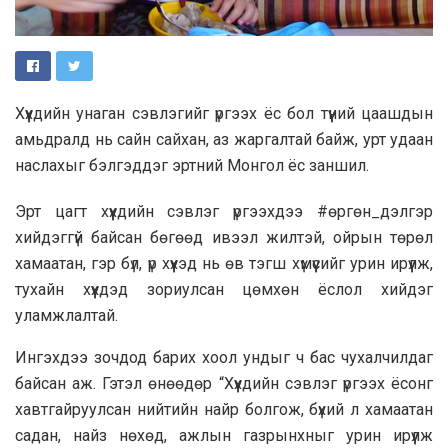
Хүүхдийн унаган сэвлэгийг үргээх ёс бол түүний цаашдын
амьдралд нь сайн сайхан, аз жаргалтай байж, урт удаан
наслахыг бэлгэддэг эртний Монгол ёс заншил.
Эрт цагт хүүхдийн сэвлэг үргээхдээ #өргөн_дэлгэр
хийдэггүй байсан бөгөөд ивээл жилтэй, ойрын төрөл
хамаатан, гэр бүл, үр хүүхэд нь өв тэгш хүмүүсийг урин ирүүлж,
тухайн хүүхдэд зориулсан цөмхөн ёслол хийдэг
уламжлалтай.
Ингэхдээ зочдод барих хоол ундыг ч бас чухалчилдаг
байсан аж. Гэтэл өнөөдөр “Хүүхдийн сэвлэг үргээх ёсонг
хавтгайруулсан нийтийн найр болгож, бүхий л хамаатан
садан, найз нөхөд, ажлын газрынхныг урин ирүүлж