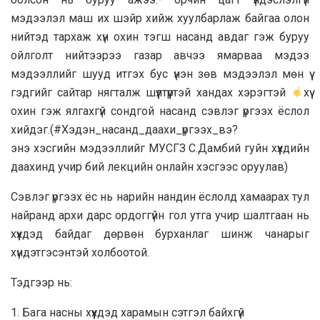
мэдээлэл маш их шэйр хийж хуулбарлаж байгаа олон
нийтэд тархаж хүн охин тэгш насанд авдаг гэж буруу
ойлголт нийтээрээ газар авчээ ямарваа мэдээ
мэдээллийг шууд итгэх бус үнэн зөв мэдээлэл мөн үү
гэдгийг сайтар нягталж шүүлтүүртэй хандах хэрэгтэй
хүү
охин гэж ялгахгүй сондгой насанд сэвлэг үргээх ёслол
хийдэг.(#Хэдэн_насанд_даахи_үргээх_вэ?
энэ хэсгийн мэдээллийг МУСГЗ С.Дамбий гуйн хүүхдийн
даахинд учир бий лекцийн онлайн хэсгээс оруулав)
Сэвлэг үргээх ёс нь нарийн нандин ёслолд хамаарах тул
найранд архи дарс ордоггүйн гол утга учир шалтгаан нь
хүүхдэд байдаг дөрвөн бурханлаг шинж чанарыг
хүндэтгэсэнтэй холбоотой.
Тэдгээр нь:
1. Бага насны хүүхдэд харамын сэтгэл байхгүй