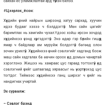
сайхан ёс уламжлалтай ард түмэн билээ.
#
Цээрлэх_ёсон:
Хүүхдийн үсний найрын ширээнд хатуу сархад, хуучин
идээ будааг хэзээ ч бэлддэггүй. Мөн сайн цагийг
баримтлах нь хамгийн чухал.Үдээс хойш ирсэн зочдод
хүүхдийнхээ үсэнд хүргэдэггүй. Энэ өдөр гэр бүлийн гишүүд
ямар ч байдлаар ам муруйж болдоггүй бөгөөд олон
зочин урихгүй. Хүүхдийнхээ үсний сэвлэгийг хадганд боож
маш сайн хадгалах ба өвчин ороох үед домын чанартай
хэрэглэнэ. Жишээ нь: хамраас цус гараад тогтохгүй үед
сэвлэгний үсийг шатаагаад хярвасыг нь үнэртүүлэхэд цус
тогтдог. Тиймээс хүүхдийнхээ ганц ширхэг ч үсийг нь
нандигнах учиртай.
Эх сурвалж:
– Сэвлэг брэнд