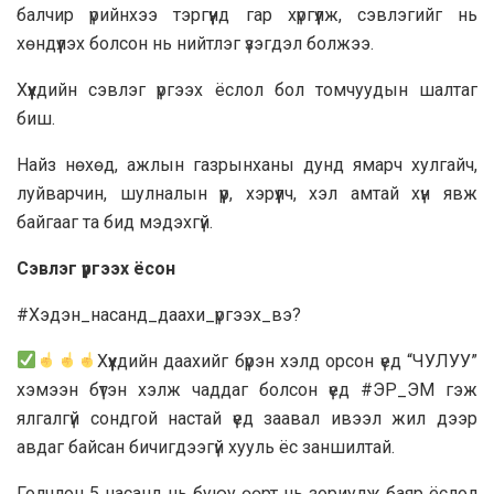
балчир үрийнхээ тэргүүнд гар хүргүүлж, сэвлэгийг нь
хөндүүлэх болсон нь нийтлэг үзэгдэл болжээ.
Хүүхдийн сэвлэг үргээх ёслол бол томчуудын шалтаг
биш.
Найз нөхөд, ажлын газрынханы дунд ямарч хулгайч,
луйварчин, шулналын үүр, хэрүүлч, хэл амтай хүн явж
байгааг та бид мэдэхгүй.
Сэвлэг үргээх ёсон
#Хэдэн_насанд_даахи_үргээх_вэ?
Хүүхдийн даахийг бүрэн хэлд орсон үед “ЧУЛУУ”
хэмээн бүтэн хэлж чаддаг болсон үед #ЭР_ЭМ гэж
ялгалгүй сондгой настай үед заавал ивээл жил дээр
авдаг байсан бичигдээгүй хууль ёс заншилтай.
Голчлон 5 насанд нь буюу өөрт нь зориулж баяр ёслол