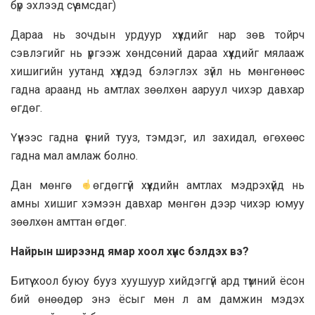
бүр эхлээд сүү амсдаг)
Дараа нь зочдын урдуур хүүхдийг нар зөв тойрч
сэвлэгийг нь үргээж хөндсөний дараа хүүхдийг мялааж
хишигийн уутанд хүүхдэд бэлэглэх зүйл нь мөнгөнөөс
гадна араанд нь амтлах зөөлхөн ааруул чихэр давхар
өгдөг.
Үүнээс гадна үсний тууз, тэмдэг, ил захидал, өгөхөөс
гадна мал амлаж болно.
Дан мөнгө
өгдөггүй хүүхдийн амтлах мэдрэхүйд нь
амны хишиг хэмээн давхар мөнгөн дээр чихэр юмуу
зөөлхөн амттан өгдөг.
Найрын ширээнд ямар хоол хүнс бэлдэх вэ?
Битүү хоол буюу бууз хуушуур хийдэггүй ард түмний ёсон
бий өнөөдөр энэ ёсыг мөн л ам дамжин мэдэх