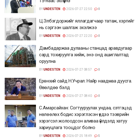
15-наас эхлүүлнэ
BY
UNDESTEN
2026-07-27 22:50
0
Ц.Элбэгдоржийг яллагдагчаар татаж, хэргийг
нь сэргээн шалгаж эхэлжээ
BY
UNDESTEN
2026-07-27 22:20
0
Дамбадаржаа дулааны станцад аравдугаар
сард тохируулга хийж, энэ онд ашиглалтад
оруулна
BY
UNDESTEN
2026-07-27 08:57
0
Ерөнхий сайд Н.Учрал: Найр наадмаа дуусга.
Өвөлдөө бэлд
BY
UNDESTEN
2026-07-27 08:40
0
С.Амарсайхан: Согтууруулах ундаа, сэтгэцэд
нөлөөлөх бодис хэрэглэсэн үедээ тээврийн
хэрэгсэл жолоодсон аливаа үйлдэлд хатуу
хариуцлага тооцдог болно
BY
UNDESTEN
2026-07-25 18:49
5