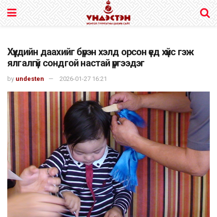
Хүүхдийн даахийг бүрэн хэлд орсон үед хүйс гэж
ялгалгүй сондгой настай үргээдэг
by
undesten
2026-01-27 16:21