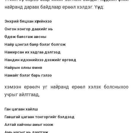
найранд дараах байдлаар ерөөл хэлдэг. Үүнд:
Энхрий бяцхан хүүгийнхээ
Онгон хонгор даахийг нь
Өдөж баясгаж авсны
Найр цэнгэл баяр бэлэг болгож
Намирсан их хадгаа дэлгээд
Нандин идээнийхээ дээжийг өргөөд
Найрын олны өмнө
Намайг бэлэг барь гэлээ
хэмээн ерөөлч уг найранд ерөөл хэлэх болсныхоо
учрыг айлтгаад,
Ган цагаан хайлш
Гавшгай цагаан тонгоргийг бэлдээд
Алтай хайчны амыг нээж
Амь насыг нь даатгаж