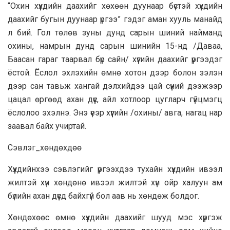
“Охин хүүхдийн даахийг хөхөөн дуунаар бүстэй хүүхдийн
даахийг бугын дуунаар үргээ” гэдэг аман хууль манайд
л бий. Гол төлөв зуны дунд сарын шиний найманд
охины, намрын дунд сарын шинийн 15-нд /Даваа,
Баасан гараг таарвал бүр сайн/ хүүгийн даахийг үргээдэг
ёстой. Ёслол эхлэхийн өмнө хотон дээр болон зэлэн
дээр сан тавьж хангай дэлхийдээ цай сүүний дээжээр
цацал өргөөд ахан дүүс, айл хотлоор цугларч гүйцмэгц
ёслолоо эхэлнэ. Энэ үеэр хүүгийн /охины/ авга, нагац нар
заавал байх учиртай.
Сэвлэг_хөндөхдөө
Хүүхдийнхээ сэвлэгийг үргээхдээ тухайн хүүхдийн ивээл
жилтэй хүн хөндөнө ивээл жилтэй хүн ойр халуун ам
бүлийн ахан дүүсд байхгүй бол аав нь хөндөж болдог.
Хөндөхөөс өмнө хүүхдийн даахийг шууд мэс хүргэж