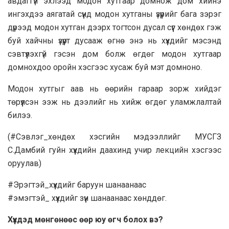
авдаггүй эхлээд модон хутгаар домнож дом хийнэ
ингэхдээ аягатай сүүнд модон хутганы үзүүрийг бага зэрэг
дүрээд модон хутган дээрх тогтсон дусал сүүг хөндөх гэж
буй хайчны үзүүрт дусааж өгнө энэ нь хүүхдийг мэсэнд
сэвтүүлэхгүй гэсэн дом болж өгдөг модон хутгаар
домнохдоо оройн хэсгээс хусаж буй мэт домноно.
Модон хутгыг аав нь өөрийн гараар зорж хийдэг
төрүүлсэн ээж нь дээлийг нь хийж өгдөг уламжлалтай
билээ.
(#Сэвлэг_хөндөх хэсгийн мэдээллийг МУСГЗ
С.Дамбий гуйн хүүхдийн даахинд учир лекцийн хэсгээс
оруулав)
#Эрэгтэй_хүүхдийг баруун шанаанаас
#эмэгтэй_ хүүхдийг зүүн шанаанаас хөнддөг.
Хүүхдэд мөнгөнөөс өөр юу өгч болох вэ?