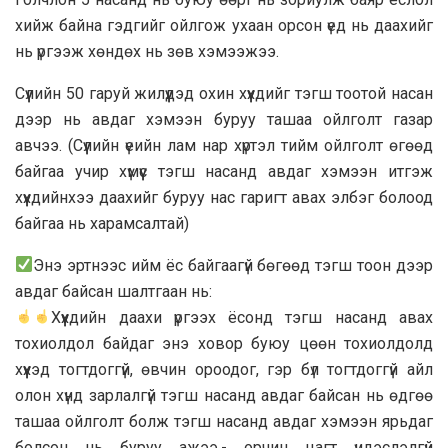
хийж байна гэдгийг ойлгож ухаан орсон үед нь даахийг
нь үргээж хөндөх нь зөв хэмээжээ.
Сүүлийн 50 гаруй жилүүдэд охин хүүхдийг тэгш тоотой насан
дээр нь авдаг хэмээн буруу ташаа ойлголт газар
авчээ. (Сүүлийн үеийн лам нар хүртэл тийм ойлголт өгөөд
байгаа учир хүмүүс тэгш насанд авдаг хэмээн итгэж
хүүхдийнхээ даахийг буруу нас гаригт авах элбэг болоод
байгаа нь харамсалтай)
Энэ эртнээс ийм ёс байгаагүй бөгөөд тэгш тоон дээр
авдаг байсан шалтгаан нь:
Хүүхдийн даахи үргээх ёсонд тэгш насанд авах
тохиолдол байдаг энэ ховор буюу цөөн тохиолдолд
хүүхэд тогтдоггүй, өвчин ороодог, гэр бүл тогтдоггүй айл
олон хүнд зарлалгүй тэгш насанд авдаг байсан нь өдгөө
ташаа ойлголт болж тэгш насанд авдаг хэмээн ярьдаг
болсон нь буруу ажээ.- орчин цагт үндэслэлгүй