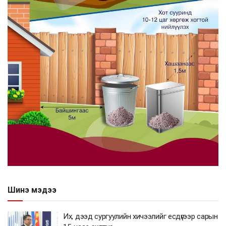
Шинэ мэдээ
Их, дээд сургуулийн хичээлийг есдүгээр сарын