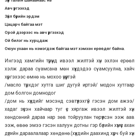
Зүүн талын шанаанаас нь
Авч үргээхэд
Зүйл бүрийн эрдэм
Цацарч байгаа мэт
Орой дээрээс нь авч үргээхэд
Ой билэг нь хурцдаж
Оюун ухаан нь нэмэгдэж байгаа мэт хэмээн ерөөдөг байна.
Ингээд хамгийн түрүүнд ивээл жилтэй хүн эхлэн ерөөл
хэлж дараа сүү амсана мөн хүүхдэдээ сүү амсуулна, хайч
хүргэхээс өмнө нь мохоо үзүүртэй
/масло түрхдэг хутга шиг дугуй иртэй/ модон хутгаар
дом болгон домнодог
/дом нь хүүхдийг мэсэнд сэвтүүлэхгүй гэсэн дом ажээ/
хадаг зүүсэн хайчаар туг үс хяргаж ивээл жилтэй хүн
хөндсөний дараа нар зөв тойруулан төрүүлсэн ээж аав
ээж, өвөө эмээ гэсэн халуун дотны гэр бүлийн хүмүүс ахан
дүүгийн дараалалаар хөндөнө.(хүүхдийн даахинд хүрч буй хүн