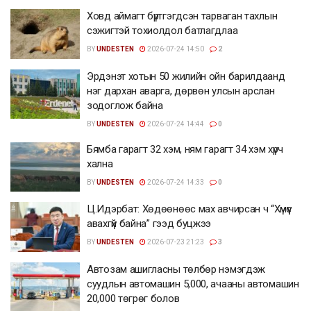
Ховд аймагт бүртгэгдсэн тарваган тахлын
сэжигтэй тохиолдол батлагдлаа
BY
UNDESTEN
2026-07-24 14:50
2
Эрдэнэт хотын 50 жилийн ойн барилдаанд
нэг дархан аварга, дөрвөн улсын арслан
зодоглож байна
BY
UNDESTEN
2026-07-24 14:44
0
Бямба гарагт 32 хэм, ням гарагт 34 хэм хүрч
хална
BY
UNDESTEN
2026-07-24 14:33
0
Ц.Идэрбат: Хөдөөнөөс мах авчирсан ч “Хүмүүс
авахгүй байна” гээд буцжээ
BY
UNDESTEN
2026-07-23 21:23
3
Автозам ашигласны төлбөр нэмэгдэж
суудлын автомашин 5,000, ачааны автомашин
20,000 төгрөг болов