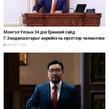
Монгол Улсын 34 дэх Ерөнхий сайд
Г.Занданшатарыг өөрийнх нь хүсэлтээр чөлөөллөө
2026-03-27 22:26