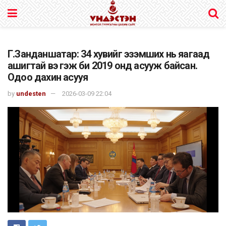
Г.Занданшатар: 34 хувийг эзэмших нь яагаад
ашигтай вэ гэж би 2019 онд асууж байсан.
Одоо дахин асууя
by
undesten
2026-03-09 22:04