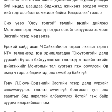
буй нөхцөлд цаашдаа биджнэд жинхэнэ эрсдэл үүсэх
вий гэдгээс болгоомжилж байна. Баярлалаа” гэжээ.
Энэ үеэр “Оюу толгой” төслийн өгөөжийн дийлэнх
Монголын ард түмэнд ногдох ёстойг санууллаа хэмээн
Засгийн газар мэдээлэв.
Ерөнхий сайд асан Ч.Сайханбилэг өнгөрсөн лхагва гарагт
NTV телевизэд өгсөн ярилцлагадаа “Оюутолгойн далд
уурхайн бүтээн байгуулалтын төлөвлөгөөнд л төслийн өгөөжийн
дийлэнхийг Монголын тал хүртэнэ гэж оруулсан. Өөр
ямар ч гэрээ, баримтад энэ өгүүлбэр байхгүй.
Гэвч Л.Оюун-Эрдэнийн Засгийн газар далд уурхайг
санхүүжүүлэх төлөвлөгөөг хүчингүй болгосон тул энэ
заалтыг бид яаралтай албажуулах ёстой” гэж байр
сууриа илэрхийлсэн юм.