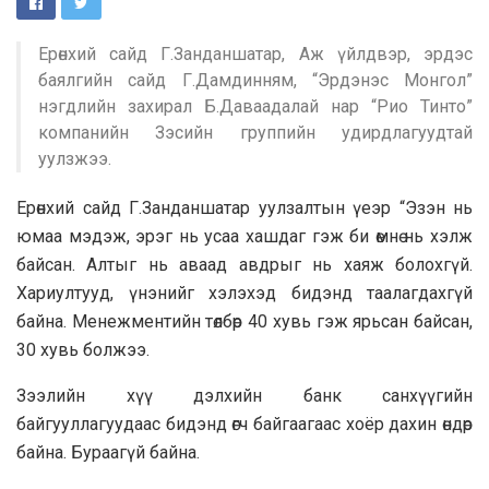
Ерөнхий сайд Г.Занданшатар, Аж үйлдвэр, эрдэс
баялгийн сайд Г.Дамдинням, “Эрдэнэс Монгол”
нэгдлийн захирал Б.Даваадалай нар “Рио Тинто”
компанийн Зэсийн группийн удирдлагуудтай
уулзжээ.
Ерөнхий сайд Г.Занданшатар уулзалтын үеэр “Эзэн нь
юмаа мэдэж, эрэг нь усаа хашдаг гэж би өмнө нь хэлж
байсан. Алтыг нь аваад авдрыг нь хаяж болохгүй.
Хариултууд, үнэнийг хэлэхэд бидэнд таалагдахгүй
байна. Менежментийн төлбөр 40 хувь гэж ярьсан байсан,
30 хувь болжээ.
Зээлийн хүү дэлхийн банк санхүүгийн
байгууллагуудаас бидэнд өгч байгаагаас хоёр дахин өндөр
байна. Бураагүй байна.