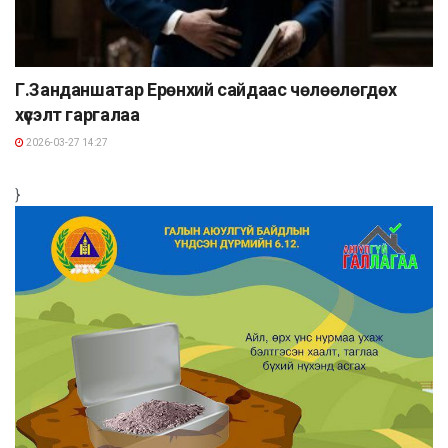
Г.Занданшатар Ерөнхий сайдаас чөлөөлөгдөх
хүсэлт гаргалаа
2026-03-27 14:27
}