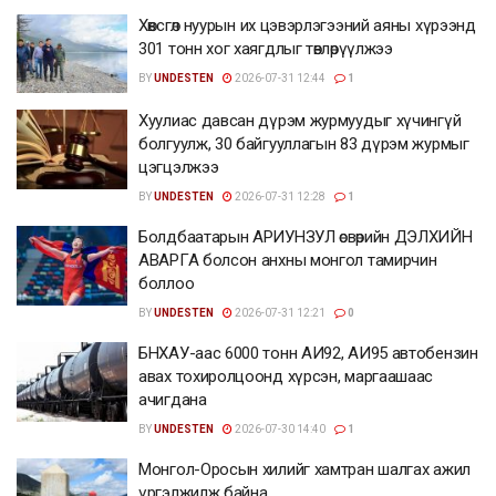
Хөвсгөл нуурын их цэвэрлэгээний аяны хүрээнд
301 тонн хог хаягдлыг төвлөрүүлжээ
BY
UNDESTEN
2026-07-31 12:44
1
Хуулиас давсан дүрэм журмуудыг хүчингүй
болгуулж, 30 байгууллагын 83 дүрэм журмыг
цэгцэлжээ
BY
UNDESTEN
2026-07-31 12:28
1
Болдбаатарын АРИУНЗУЛ өсвөрийн ДЭЛХИЙН
АВАРГА болсон анхны монгол тамирчин
боллоо
BY
UNDESTEN
2026-07-31 12:21
0
БНХАУ-аас 6000 тонн АИ92, АИ95 автобензин
авах тохиролцоонд хүрсэн, маргаашаас
ачигдана
BY
UNDESTEN
2026-07-30 14:40
1
Монгол-Оросын хилийг хамтран шалгах ажил
үргэлжилж байна