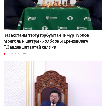
Казахстаны тэргүүн тэрбумтан Тимур Турлов
Монголын шатрын холбооны Ерөнхийлөгч
Г.Занданшатартай халз нүүв
2026-04-13 11:46