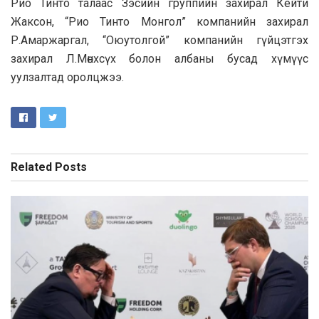
Рио Тинто талаас Зэсийн группийн захирал Кейти
Жаксон, “Рио Тинто Монгол” компанийн захирал
Р.Амаржаргал, “Оюутолгой” компанийн гүйцэтгэх
захирал Л.Мөнхсүх болон албаны бусад хүмүүс
уулзалтад оролцжээ.
Related
Posts