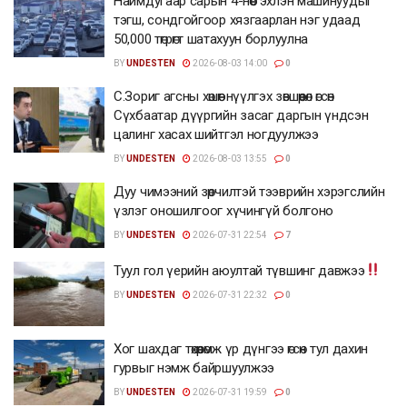
Наймдугаар сарын 4-нөөс эхлэн машинуудыг
тэгш, сондгойгоор хязгаарлан нэг удаад
50,000 төгрөгт шатахуун борлуулна
BY
UNDESTEN
2026-08-03 14:00
0
С.Зориг агсны хөшөөг нүүлгэх зөвшөөрөл өгсөн
Сүхбаатар дүүргийн засаг даргын үндсэн
цалинг хасах шийтгэл ногдуулжээ
BY
UNDESTEN
2026-08-03 13:55
0
Дуу чимээний зөрчилтэй тээврийн хэрэгслийн
үзлэг оношилгоог хүчингүй болгоно
BY
UNDESTEN
2026-07-31 22:54
7
Туул гол үерийн аюултай түвшинг давжээ
BY
UNDESTEN
2026-07-31 22:32
0
Хог шахдаг төхөөрөмж үр дүнгээ өгсөн тул дахин
гурвыг нэмж байршуулжээ
BY
UNDESTEN
2026-07-31 19:59
0