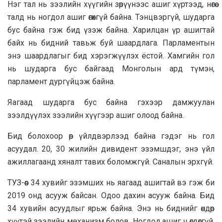
Нэг тал нь зээлийн хүүгийн зөрүүнээс ашиг хүртээд, нөгөө
талд нь ногдол ашиг өгөхгүй байна. Тэнцвэргүй, шударга
бус байна гэж бид үзэж байна. Харилцан үр ашигтай
байх нь бидний тавьж буй шаардлага. Парламентын
энэ шаардлагыг бид хэрэгжүүлэх ёстой. Хамгийн гол
нь шударга бус байгаад Монголын ард түмэн,
парламент дургүйцэж байна.
Яагаад шударга бус байна гэхээр дамжуулан
зээлдүүлэх зээлийн хүүгээр ашиг олоод байна.
Бид болохоор өр үйлдвэрлээд байна гэдэг нь гол
асуудал. 20, 30 жилийн дивидент эзэмшдэг, энэ үйл
ажиллагаанд хяналт тавих боломжгүй. Саналын эрхгүй.
ТУЗ-өөс 34 хувийг эзэмших нь яагаад ашигтай вэ гэж би
2019 онд асууж байсан. Одоо дахин асууж байна. Бид
34 хувийн асуудлыг ярьж байна. Энэ нь биднийг өндөр
хүүтэй зээлийн механизм болов. Ногдол ашиг ч өгдөггүй.