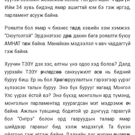
Ийм 34 хувь бидэнд ямар ашигтай юм бэ гэж иргэд,
парламент асууж байна.
Рояалти бол ямар ч бизнес төлдөг, хэвийн хэм хэмжээ.
“Оюутолгой” Эрдэнэтээс дөрөв дахин бага рояалти буюу
АМНАТ төлж байна. Манайхан мэдээлэл ч авч чаддаггүй
гэж байна.
Хуучин ТЭЗҮ дэх зэс, алтны үнэ одоо хэд болов? Далд
уурхайн ТЭЗҮ өөрчлөгдсөнөөс санхүүжилт өссөн нь бидний
буруу биш. Ер нь бол Хөрөнгө оруулалтын гэрээгээр үүрэг
хүлээсэн талын буруу. Энэ бүх бурууг яагаад Монгол
Улс үүрэх ёстой вэ? Энэ бүхэд монголын ард түмэнд,
монголын парламентад хуурагдсан мэт мэдрэмж өгч
байна. Ажлын түвшинд бодитой үр дүнгүүд гарахгүй
бол “Онтрэ” болон орд газруудын талаар ямар
шийдвэр гарахыг бид хэлж мэдэхгүй. Та бүхэн
ойлгоно гэж итгэж байна. Дэлхийн дэг журам өөрчлөгдөж