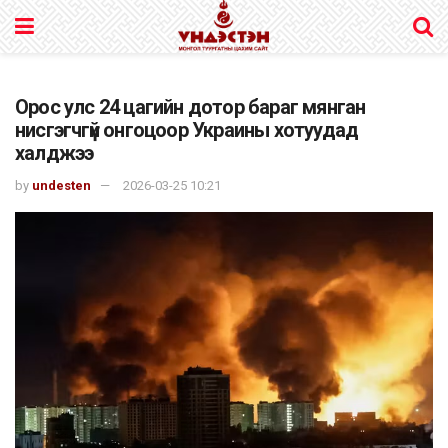
Орос улс 24 цагийн дотор бараг мянган
нисгэгчгүй онгоцоор Украины хотуудад
халджээ
by
undesten
2026-03-25 10:21