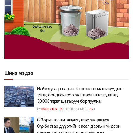
Шинэ мэдээ
Наймдугаар сарын 4-нөөс эхлэн машинуудыг
тэгш, сондгойгоор хязгаарлан нэг удаад
50,000 төгрөгт шатахуун борлуулна
BY
UNDESTEN
2026-08-03 14:00
0
С.Зориг агсны хөшөөг нүүлгэх зөвшөөрөл өгсөн
Сүхбаатар дүүргийн засаг даргын үндсэн
цалинг хасах шийтгэл ногдуулжээ