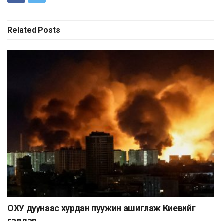
Related
Posts
ОХУ дуунаас хурдан пуужин ашиглаж Киевийг
галдав