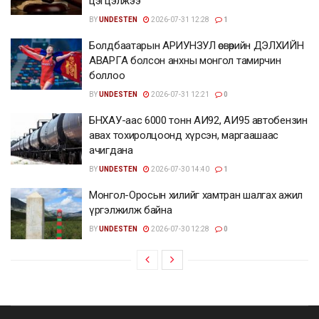
цэгцэлжээ
BY
UNDESTEN
2026-07-31 12:28
1
Болдбаатарын АРИУНЗУЛ өсвөрийн ДЭЛХИЙН
АВАРГА болсон анхны монгол тамирчин
боллоо
BY
UNDESTEN
2026-07-31 12:21
0
БНХАУ-аас 6000 тонн АИ92, АИ95 автобензин
авах тохиролцоонд хүрсэн, маргаашаас
ачигдана
BY
UNDESTEN
2026-07-30 14:40
1
Монгол-Оросын хилийг хамтран шалгах ажил
үргэлжилж байна
BY
UNDESTEN
2026-07-30 12:28
0