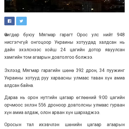
Өчигдөр буюу Мягмар гарагт Орос улс нийт 948
нисгэгчгүй онгоцоор Украины хотуудад халдсан нь
дайн эхэлснээс хойш 24 цагийн дотор явуулсан
хамгийн том агаарын довтолгоо болжээ.
Эхлээд Мягмар гарагийн шөнө 392 дрон, 34 пуужинг
Украины хотууд руу харвасны улмаас таван хүн амиа
алдсан байна.
Дараа нь орон нутгийн цагаар өглөөний 9:00 цагийн
орчмоос эхлэн 556 дроноор довтолсны улмаас гурван
хүн амиа алдаж, олон арван хүн шархаджээ.
Оросын тал ихэвчлэн шөнийн цагаар агаарын