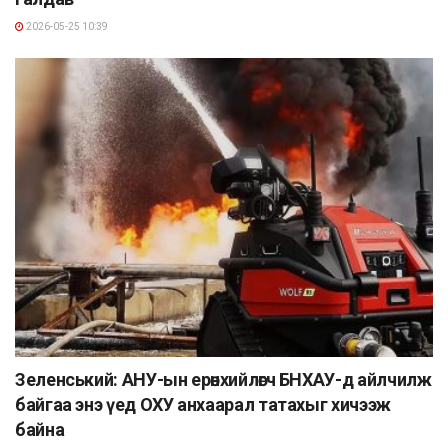
2026-05-25 10:39
Зеленський: АНУ-ын ерөнхийлөгч БНХАУ-д айлчилж
байгаа энэ үед ОХУ анхаарал татахыг хичээж
байна