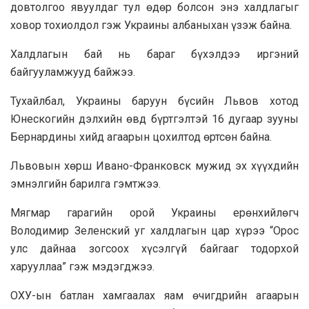
довтолгоо явуулдаг тул өдөр болсон энэ халдлагыг
ховор тохиолдол гэж Украины албаныхан үзэж байна.
Халдлагын бай нь бараг бүхэлдээ иргэний
байгууламжууд байжээ.
Тухайлбал, Украины баруун бүсийн Львов хотод
Юнескогийн дэлхийн өвд бүртгэлтэй 16 дугаар зууны
Бернардины хийд агаарын цохилтод өртсөн байна.
Львовын хөрш Ивано-Франковск мужид эх хүүхдийн
эмнэлгийн барилга гэмтжээ.
Мягмар гарагийн орой Украины ерөнхийлөгч
Володимир Зеленский уг халдлагын цар хүрээ “Орос
улс дайнаа зогсоох хүсэлгүй байгааг тодорхой
харууллаа” гэж мэдэгджээ.
ОХУ-ын батлан хамгаалах яам өчигдрийн агаарын