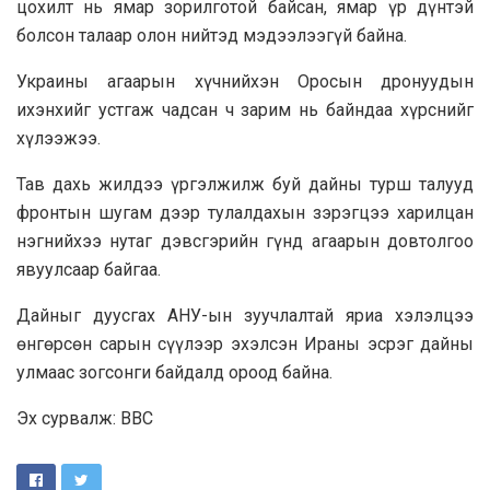
цохилт нь ямар зорилготой байсан, ямар үр дүнтэй
болсон талаар олон нийтэд мэдээлээгүй байна.
Украины агаарын хүчнийхэн Оросын дронуудын
ихэнхийг устгаж чадсан ч зарим нь байндаа хүрснийг
хүлээжээ.
Тав дахь жилдээ үргэлжилж буй дайны турш талууд
фронтын шугам дээр тулалдахын зэрэгцээ харилцан
нэгнийхээ нутаг дэвсгэрийн гүнд агаарын довтолгоо
явуулсаар байгаа.
Дайныг дуусгах АНУ-ын зуучлалтай яриа хэлэлцээ
өнгөрсөн сарын сүүлээр эхэлсэн Ираны эсрэг дайны
улмаас зогсонги байдалд ороод байна.
Эх сурвалж: BBC