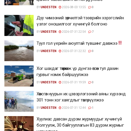
BY
UNDESTEN
2026-08-03 13:55
0
Дуу чимээний зөрчилтэй тээврийн хэрэгслийн
үзлэг оношилгоог хүчингүй болгоно
BY
UNDESTEN
2026-07-31 22:54
7
Туул гол үерийн аюултай түвшинг давжээ
BY
UNDESTEN
2026-07-31 22:32
0
Хог шахдаг төхөөрөмж үр дүнгээ өгсөн тул дахин
гурвыг нэмж байршуулжээ
BY
UNDESTEN
2026-07-31 19:59
0
Хөвсгөл нуурын их цэвэрлэгээний аяны хүрээнд
301 тонн хог хаягдлыг төвлөрүүлжээ
BY
UNDESTEN
2026-07-31 12:44
1
Хуулиас давсан дүрэм журмуудыг хүчингүй
болгуулж, 30 байгууллагын 83 дүрэм журмыг