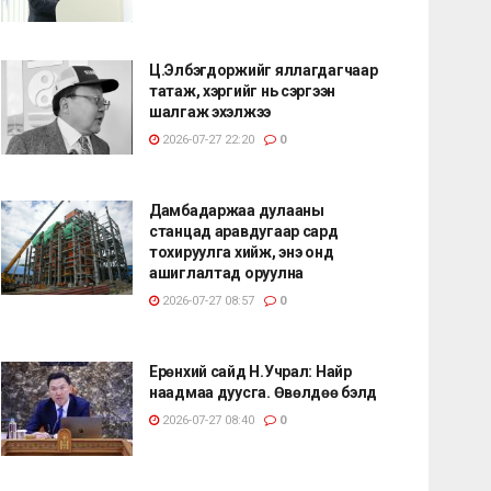
Ц.Элбэгдоржийг яллагдагчаар
татаж, хэргийг нь сэргээн
шалгаж эхэлжээ
2026-07-27 22:20
0
Дамбадаржаа дулааны
станцад аравдугаар сард
тохируулга хийж, энэ онд
ашиглалтад оруулна
2026-07-27 08:57
0
Ерөнхий сайд Н.Учрал: Найр
наадмаа дуусга. Өвөлдөө бэлд
2026-07-27 08:40
0