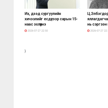
Их, дээд сургуулийн
Ц.Элбэгдо
хичээлийг есдүгээр сарын 15-
яллагдагча
наас эхлүүлнэ
нь сэргээн
2026-07-27 22:50
2026-07-27 22:
}