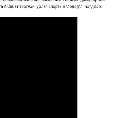
 А.Сүхбат тэргүүтэй урлаг спортын \”одод\” нэгдлээ,