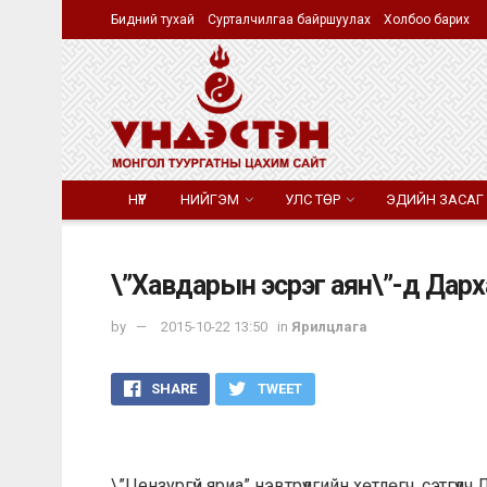
Бидний тухай
Сурталчилгаа байршуулах
Холбоо барих
НҮҮР
НИЙГЭМ
УЛС ТӨР
ЭДИЙН ЗАСАГ
\”Хавдарын эсрэг аян\”-д Дарха
by
2015-10-22 13:50
in
Ярилцлага
SHARE
TWEET
\”Цензургүй яриа” нэвтрүүлгийн хөтлөгч, сэтгүү