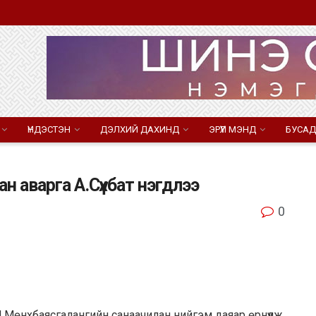
ҮНДЭСТЭН
ДЭЛХИЙ ДАХИНД
ЭРҮҮЛ МЭНД
БУСАД
н аварга А.Сүхбат нэгдлээ
0
лч Л.Мөнхбаясгалангийн санаачилан нийгэм даяар өрнүүлж