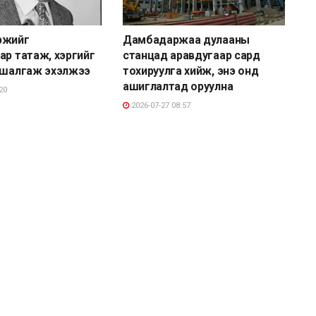
ржийг
Дамбадаржаа дулааны
ар татаж, хэргийг
станцад аравдугаар сард
 шалгаж эхэлжээ
тохируулга хийж, энэ онд
ашиглалтад оруулна
20
2026-07-27 08:57