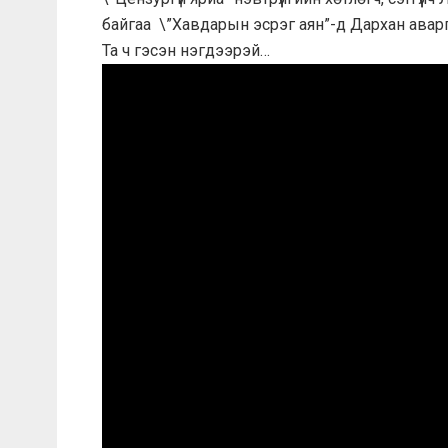
байгаа \”Хавдарын эсрэг аян”-д Дархан аварга
Та ч гэсэн нэгдээрэй…