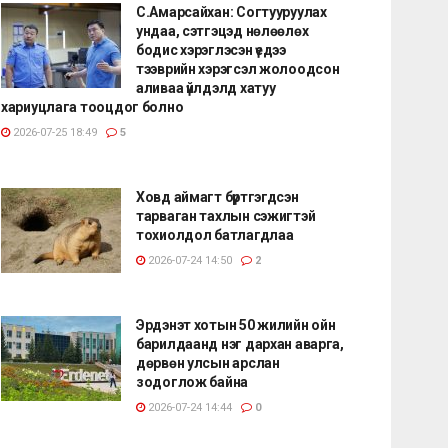
С.Амарсайхан: Согтууруулах
ундаа, сэтгэцэд нөлөөлөх
бодис хэрэглэсэн үедээ
тээврийн хэрэгсэл жолоодсон
аливаа үйлдэлд хатуу
хариуцлага тооцдог болно
2026-07-25 18:49
5
Ховд аймагт бүртгэгдсэн
тарваган тахлын сэжигтэй
тохиолдол батлагдлаа
2026-07-24 14:50
2
Эрдэнэт хотын 50 жилийн ойн
барилдаанд нэг дархан аварга,
дөрвөн улсын арслан
зодоглож байна
2026-07-24 14:44
0