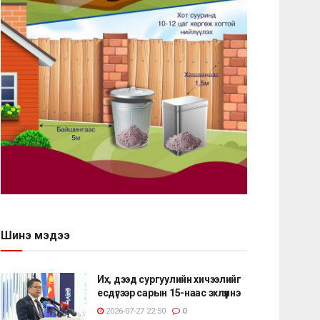
Шинэ мэдээ
Их, дээд сургуулийн хичээлийг
есдүгээр сарын 15-наас эхлүүлнэ
2026-07-27 22:50
0