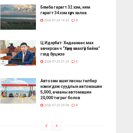
Бямба гарагт 32 хэм, ням
гарагт 34 хэм хүрч хална
2026-07-24 14:33
0
Ц.Идэрбат: Хөдөөнөөс мах
авчирсан ч “Хүмүүс авахгүй байна”
гээд буцжээ
2026-07-23 21:23
3
Автозам ашигласны төлбөр
нэмэгдэж суудлын автомашин
5,000, ачааны автомашин
20,000 төгрөг болов
2026-07-23 20:58
0