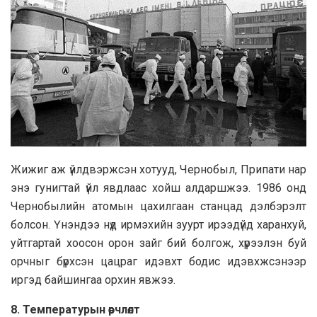
Жижиг аж үйлдвэржсэн хотууд, Чернобыл, Припати нар
энэ гунигтай үйл явдлаас хойш алдаршжээ. 1986 онд
Чернобылийн атомын цахилгаан станцад дэлбэрэлт
болсон. Үнэндээ нүд ирмэхийн зуурт ирээдүйд харанхуй,
уйтгартай хоосон орон зайг бий болгож, хүрээлэн буй
орчныг бүрхсэн цацраг идэвхт бодис идэвхжсэнээр
иргэд байшингаа орхин явжээ.
8. Температурын өөрчлөлт