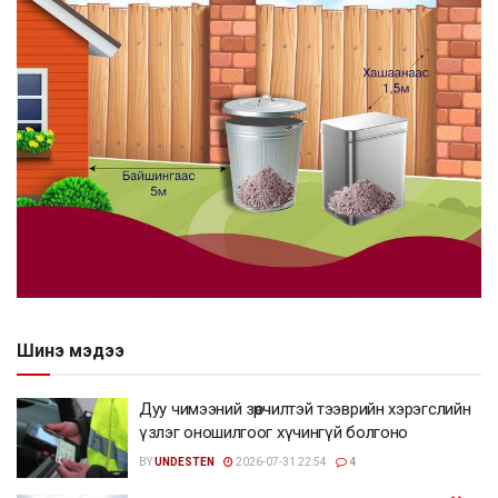
Шинэ мэдээ
Дуу чимээний зөрчилтэй тээврийн хэрэгслийн
үзлэг оношилгоог хүчингүй болгоно
BY
UNDESTEN
2026-07-31 22:54
4