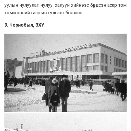
уулын чулуулаг, чулуу, халуун хийнээс бүрдсэн асар том
хэмжээний газрын гулсалт болжээ.
9. Чернобыл, ЗХУ