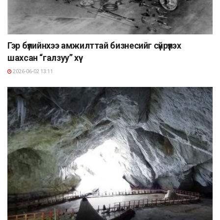
Гэр бүлийнхээ амжилттай бизнесийг сүйрүүлэх
шахсан “галзуу” хүү
2026-06-02 13:11