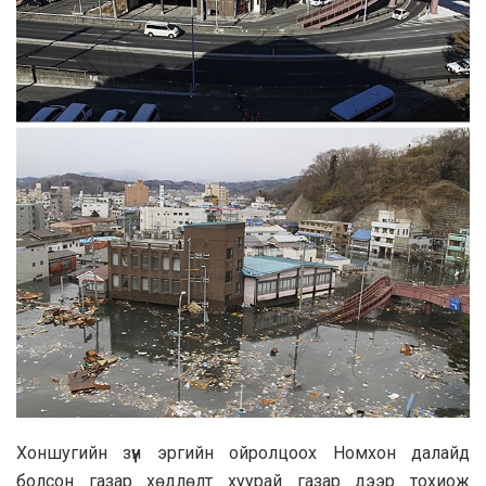
Хоншугийн зүүн эргийн ойролцоох Номхон далайд
болсон газар хөдлөлт хуурай газар дээр тохиож