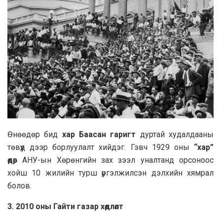
Өнөөдөр бид
хар Баасан гаригт
дуртай худалдааны
төвүүд дээр борлуулалт хийдэг. Гэвч 1929 оны
“хар”
өдөр
АНУ-ын Хөрөнгийн зах зээл уналтанд орсоноос
хойш 10 жилийн турш үргэлжилсэн дэлхийн хямрал
болов.
3. 2010 оны Гайти газар хөдлөлт