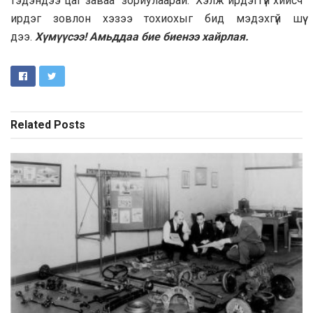
тэдэндээ цаг заваа зориулаарай. Хэлж ирдэггүй хийсч
ирдэг зовлон хэзээ тохиохыг бид мэдэхгүй шүү
дээ.
Хүмүүсээ! Амьддаа бие биенээ хайрлая.
Related
Posts