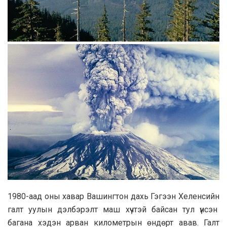
1980-аад оны хавар Вашингтон дахь Гэгээн Хеленсийн
галт уулын дэлбэрэлт маш хүчтэй байсан тул үнсэн
багана хэдэн арван километрын өндөрт авав. Галт