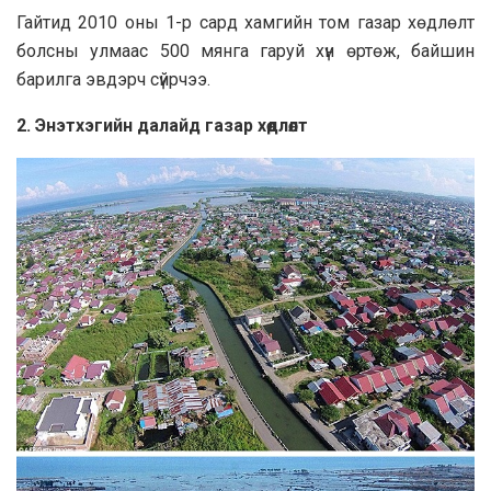
Гайтид 2010 оны 1-р сард хамгийн том газар хөдлөлт
болсны улмаас 500 мянга гаруй хүн өртөж, байшин
барилга эвдэрч сүйрчээ.
2. Энэтхэгийн далайд газар хөдлөлт