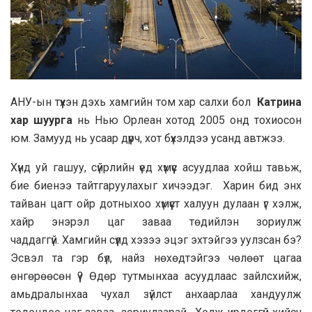
АНУ-ын түүхэн дэхь хамгийн том хар салхи бол
Катрина
хар шуурга
нь Нью Орлеан хотод 2005 онд тохиосон
юм. Замууд нь усаар дүүрч, хот бүхэлдээ усанд автжээ.
Хүнд уй гашуу, сүйрлийн үед хүмүүс асуудлаа хойш тавьж,
бие биенээ тайтгаруулахыг хичээдэг. Харин бид энх
тайван цагт ойр дотныхоо хүмүүст халуун дулаан үг хэлж,
хайр энэрэл цаг заваа төдийлэн зориулж
чаддаггүй. Хамгийн сүүлд хэзээ эцэг эхтэйгээ уулзсан бэ?
Эсвэл та гэр бүл, найз нөхөдтэйгээ чөлөөт цагаа
өнгөрөөсөн үү? Өдөр тутмынхаа асуудлаас зайлсхийж,
амьдралынхаа чухал зүйлст анхаарлаа хандуулж