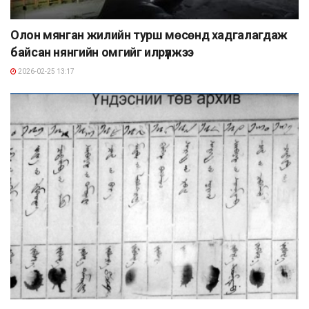
Олон мянган жилийн турш мөсөнд хадгалагдаж
байсан нянгийн омгийг илрүүлжээ
2026-02-25 13:17