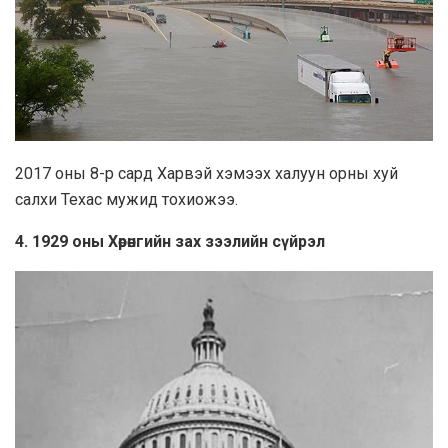
2017 оны 8-р сард Харвэй хэмээх халуун орны хуй
салхи Техас мужид тохиожээ.
4. 1929 оны Хөрөнгийн зах зээлийн сүйрэл