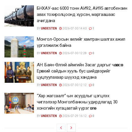
БНХАУ-аас 6000 тонн АИ92, АИ95 автобензин
авах тохиролцоонд хүрсэн, маргаашаас
ачигдана
BY
UNDESTEN
2026-07-30 14:40
1
Монгол-Оросын хилийг хамтран шалгах ажил
үргэлжилж байна
BY
UNDESTEN
2026-07-30 12:28
0
АН: Баян-Өлгий аймгийн Засаг даргыг чөлөөлсөн
Ерөнхий сайдын хууль бус шийдвэрийг
цуцлуулахаар шүүхэд хандана
BY
UNDESTEN
2026-07-30 12:12
0
“Хар жагсаалт”-ын асуудлыг цэгцлэх
чиглэлээр Монголбанкны удирдлагад 30
хоногийн хугацаатай үүрэг өглөө
BY
UNDESTEN
2026-07-29 16:12
0