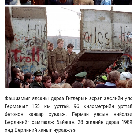
Фашизмыг ялсаны дараа Гитлерын эсрэг эвслийн улс
Германыг 155 км урттай, 96 километрийн урттай
бетонон ханаар хувааж, Герман улсын нийслэл
Берлинийг хамгаалж байжээ. 28 жилийн дараа 1989
онд Берлиний ханыг нураажээ.