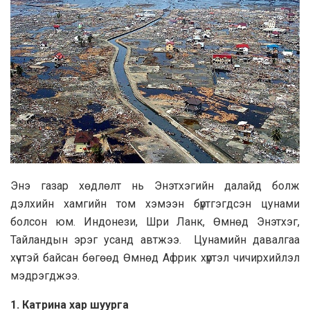
Энэ газар хөдлөлт нь Энэтхэгийн далайд болж
дэлхийн хамгийн том хэмээн бүртгэгдсэн цунами
болсон юм. Индонези, Шри Ланк, Өмнөд Энэтхэг,
Тайландын эрэг усанд автжээ. Цунамийн давалгаа
хүчтэй байсан бөгөөд Өмнөд Африк хүртэл чичирхийлэл
мэдрэгджээ.
1. Катрина хар шуурга