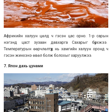
Африкийн халуун цөлд ч гэсэн цас орно. 1-р сарын
нэгэнд цаст зузаан давхарга Сахарыг бүрхжээ.
Температурын өөрчлөлтүүд нь хамгийн халуун оронд ч
гэсэн жинхэнэ өвөл болж болохыг харуулжээ.
7. Япон дахь цунами