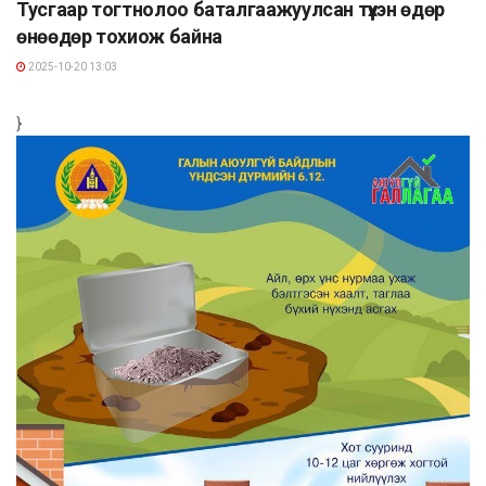
Тусгаар тогтнолоо баталгаажуулсан түүхэн өдөр
өнөөдөр тохиож байна
2025-10-20 13:03
}