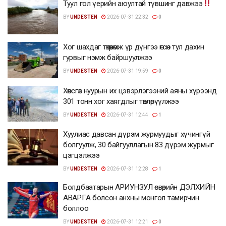
Туул гол үерийн аюултай түвшинг давжээ
BY
UNDESTEN
2026-07-31 22:32
0
Хог шахдаг төхөөрөмж үр дүнгээ өгсөн тул дахин
гурвыг нэмж байршуулжээ
BY
UNDESTEN
2026-07-31 19:59
0
Хөвсгөл нуурын их цэвэрлэгээний аяны хүрээнд
301 тонн хог хаягдлыг төвлөрүүлжээ
BY
UNDESTEN
2026-07-31 12:44
1
Хуулиас давсан дүрэм журмуудыг хүчингүй
болгуулж, 30 байгууллагын 83 дүрэм журмыг
цэгцэлжээ
BY
UNDESTEN
2026-07-31 12:28
1
Болдбаатарын АРИУНЗУЛ өсвөрийн ДЭЛХИЙН
АВАРГА болсон анхны монгол тамирчин
боллоо
BY
UNDESTEN
2026-07-31 12:21
0