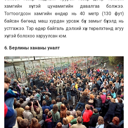
хамгийн хүчтэй цунамигийн давалгаа болжээ.
Тогтоогдсон хамгийн өндөр нь 40 метр (130 фут)
байсан бөгөөд маш хурдан урсаж бүх замыг бүхэлд нь
устгажээ. Тэр өдөр байгаль дэлхий хүн төрөлхтөнд агуу
хүчтэй болохоо харуулсан юм.
6. Берлины хананы уналт