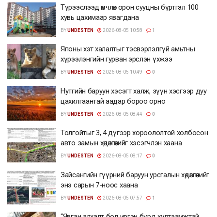
Түрээслээд өмчлөх орон сууцны бүртгэл 100
хувь цахимаар явагдана
BY
UNDESTEN
2026-08-05 10:58
1
Японы хэт халалтыг тэсвэрлэлгүй амьтны
хүрээлэнгийн гурван эрслэн үхжээ
BY
UNDESTEN
2026-08-05 10:49
0
Нутгийн баруун хэсэгт халж, зүүн хэсгээр дуу
цахилгаантай аадар бороо орно
BY
UNDESTEN
2026-08-05 08:44
0
Толгойтыг 3, 4 дүгээр хороололтой холбосон
авто замын хөдөлгөөнийг хэсэгчлэн хаана
BY
UNDESTEN
2026-08-05 08:17
0
Зайсангийн гүүрний баруун урсгалын хөдөлгөөнийг
энэ сарын 7-ноос хаана
BY
UNDESTEN
2026-08-05 07:57
1
“Явган алхалт бол иргэн бүрд хүртээмжтэй