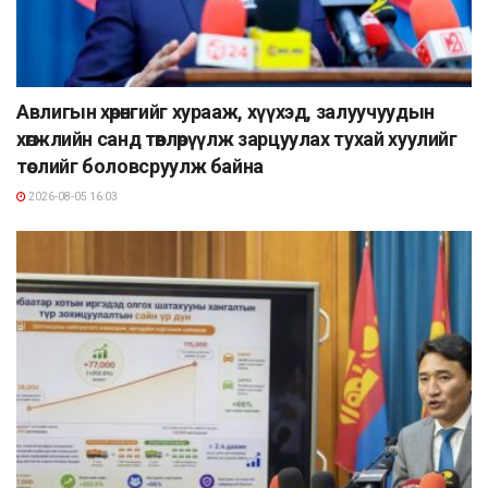
Авлигын хөрөнгийг хурааж, хүүхэд, залуучуудын
хөгжлийн санд төвлөрүүлж зарцуулах тухай хуулийг
төслийг боловсруулж байна
2026-08-05 16:03