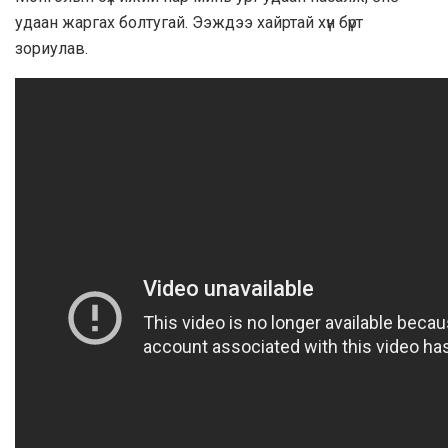
удаан жаргах болтугай. Ээждээ хайртай хүн бүрт
зориулав.