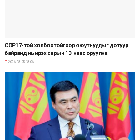
COP17-той холбоотойгоор оюутнуудыг дотуур
байранд нь ирэх сарын 13-наас оруулна
2026-08-05 18:06