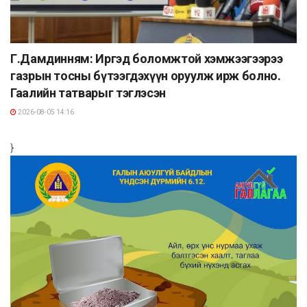
Г.Дамдинням: Иргэд боломжтой хэмжээгээрээ
газрын тосны бүтээгдэхүүн оруулж ирж болно.
Гаалийн татварыг тэглэсэн
2026-08-05 14:16
}