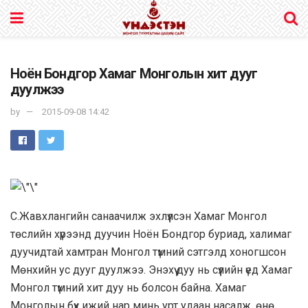
Ноён Бондгор Хамаг Монголын хит дууг
дуулжээ
by
2015-09-08 14:42
С.Жавхлангийн санаачилж эхлүүлсэн Хамаг Монгол
төслийн хүрээнд дуучин Ноён Бондгор буриад, халимаг
дуучидтай хамтран Монгол түмний сэтгэлд хоногшсон
Мөнхийн ус дууг дуулжээ. Энэхүү дуу нь сүүлийн үед Хамаг
Монгол түмний хит дуу нь болсон байна.
Хамаг
Монголын бүх ижий нар минь урт удаан насалж, өнө