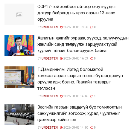
COP17-той холбоотойгоор оюутнуудыг
дотуур байранд нь ирэх сарын 13-наас
оруулна
BY
UNDESTEN
2026-08-05 18:06
0
Авлигын хөрөнгийг хурааж, хүүхэд, залуучуудын
хөгжлийн санд төвлөрүүлж зарцуулах тухай
хуулийг төслийг боловсруулж байна
BY
UNDESTEN
2026-08-05 16:03
0
Г.Дамдинням: Иргэд боломжтой
хэмжээгээрээ газрын тосны бүтээгдэхүүн
оруулж ирж болно. Гаалийн татварыг
тэглэсэн
BY
UNDESTEN
2026-08-05 14:16
1
Засгийн газрын зөвшөөрөлгүй бүх томилолтын
санхүүжилтийг зогсоож, хурал, чуулганыг
цахимаар хийнэ гэв
BY
UNDESTEN
2026-08-05 14:10
0