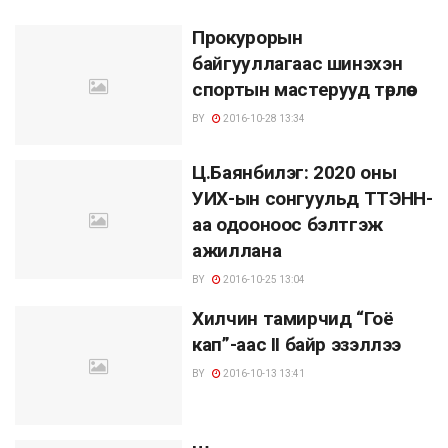
Прокурорын
байгууллагаас шинэхэн
спортын мастерууд төрлөө
BY
2016-10-28 13:34
Ц.Баянбилэг: 2020 оны
УИХ-ын сонгуульд ТТЭНН-
аа одооноос бэлтгэж
ажиллана
BY
2016-10-25 13:04
Хилчин тамирчид “Гоё
кап”-аас II байр эзэллээ
BY
2016-10-13 13:41