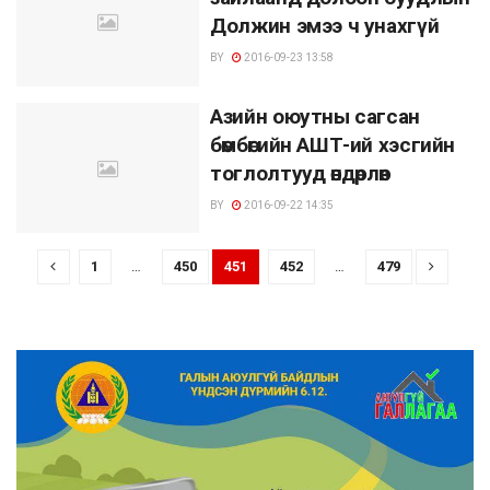
Должин эмээ ч унахгүй
BY
2016-09-23 13:58
Азийн оюутны сагсан
бөмбөгийн АШТ-ий хэсгийн
тоглолтууд өндөрлөв
BY
2016-09-22 14:35
1
…
450
451
452
…
479