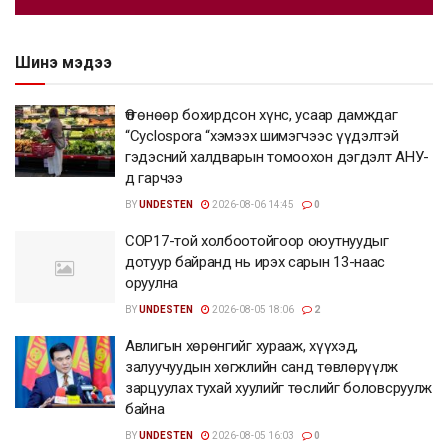
Шинэ мэдээ
Өтгөнөөр бохирдсон хүнс, усаар дамждаг
“Cyclospora “хэмээх шимэгчээс үүдэлтэй
гэдэсний халдварын томоохон дэгдэлт АНУ-
д гарчээ
BY
UNDESTEN
2026-08-06 14:45
0
COP17-той холбоотойгоор оюутнуудыг
дотуур байранд нь ирэх сарын 13-наас
оруулна
BY
UNDESTEN
2026-08-05 18:06
2
Авлигын хөрөнгийг хурааж, хүүхэд,
залуучуудын хөгжлийн санд төвлөрүүлж
зарцуулах тухай хуулийг төслийг боловсруулж
байна
BY
UNDESTEN
2026-08-05 16:03
0