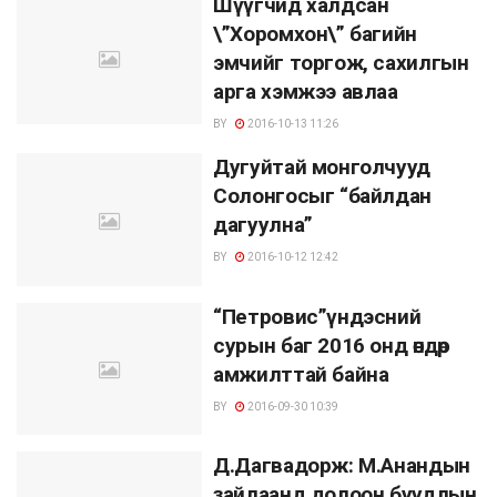
Шүүгчид халдсан
\”Хоромхон\” багийн
эмчийг торгож, сахилгын
арга хэмжээ авлаа
BY
2016-10-13 11:26
Дугуйтай монголчууд
Солонгосыг “байлдан
дагуулна”
BY
2016-10-12 12:42
“Петровис”үндэсний
сурын баг 2016 онд өндөр
амжилттай байна
BY
2016-09-30 10:39
Д.Дагвадорж: М.Анандын
зайлаанд долоон буудлын