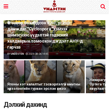
Өтгөнөөр бохирдсон хүнс, усаар
дамждаг “Cyclospora “хэмээх
шимэгчээс үүдэлтэй гэдэсний
халдварын томоохон дэгдэлт АНУ-д
гарчээ
BY
UNDESTEN
2026-08-06 14:45
Никарагуа
Японы хэт халалтыг тэсвэрлэлгүй амьтны
Ортега тус
хүрээлэнгийн гурван эрслэн үхжээ
явуулахгүй
Дэлхий дахинд