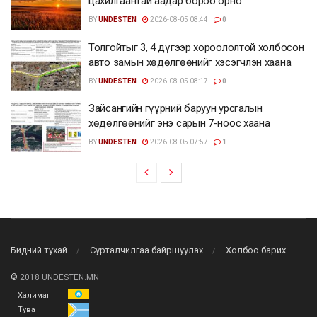
цахилгаантай аадар бороо орно
BY
UNDESTEN
2026-08-05 08:44
0
Толгойтыг 3, 4 дүгээр хороололтой холбосон
авто замын хөдөлгөөнийг хэсэгчлэн хаана
BY
UNDESTEN
2026-08-05 08:17
0
Зайсангийн гүүрний баруун урсгалын
хөдөлгөөнийг энэ сарын 7-ноос хаана
BY
UNDESTEN
2026-08-05 07:57
1
Бидний тухай
Сурталчилгаа байршуулах
Холбоо барих
©
2018 UNDESTEN.MN
Халимаг
Тува