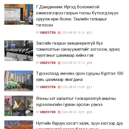
Г.Дамдинням: Иргэд боломжтой
хэмжээгээрээ газрын тосны бүтээгдэхүүн
оруулж ирж болно. Гаалийн татварыг
тэглэсэн
BY
UNDESTEN
2026-08-05 14:16
1
Засгийн газрын зөвшөөрөлгүй бүх
томилолтын санхүүжилтийг зогсоож, хурал,
чуулганыг цахимаар хийнэ гэв
BY
UNDESTEN
2026-08-05 14:10
0
Түрээслээд өмчлөх орон сууцны бүртгэл 100
хувь цахимаар явагдана
BY
UNDESTEN
2026-08-05 10:58
1
Японы хэт халалтыг тэсвэрлэлгүй амьтны
хүрээлэнгийн гурван эрслэн үхжээ
BY
UNDESTEN
2026-08-05 10:49
0
Нутгийн баруун хэсэгт халж, зүүн хэсгээр дуу