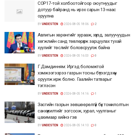
COP17-той холбоотойгоор оюутнуудыг
дотуур байранд нь ирэх сарын 13-наас
оруулна
BY
UNDESTEN
2026-08-05 18:06
2
Авлигын хөрөнгийг хурааж, хүүхэд, залуучуудын
хөгжлийн санд төвлөрүүлж зарцуулах тухай
хуулийг төслийг боловсруулж байна
BY
UNDESTEN
2026-08-05 16:03
0
Г.Дамдинням: Иргэд боломжтой
хэмжээгээрээ газрын тосны бүтээгдэхүүн
оруулж ирж болно. Гаалийн татварыг
тэглэсэн
BY
UNDESTEN
2026-08-05 14:16
1
Засгийн газрын зөвшөөрөлгүй бүх томилолтын
санхүүжилтийг зогсоож, хурал, чуулганыг
цахимаар хийнэ гэв
BY
UNDESTEN
2026-08-05 14:10
0