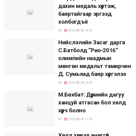
дахин медаль хүртэж,
баяртайгаар эргээд
холбогдъё
BY
2016-08-09 14:31
Нийслэлийн Засаг дарга
С.Батболд “Рио-2016“
олимпийн наадмын
мөнгөн медальт тамирчин
Д. Сумьяад баяр хүргэлээ
BY
2016-08-09 12:45
М.Бөхбат: Дүрмийн дагуу
ханцуй атгасан бол хөлд
хүрч болно
BY
2016-08-09 11:33
Хөлд хүрвэл өчиггүй