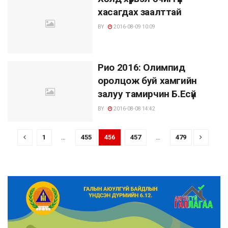
хасагдах заалттай
BY
2016-08-09 10:09
Рио 2016: Олимпид
оролцож буй хамгийн
залуу тамирчин Б.Есүй
BY
2016-08-08 14:42
1
…
455
456
457
…
479