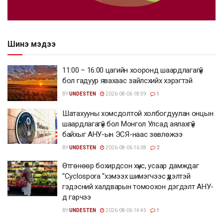
Шинэ мэдээ
11:00 – 16:00 цагийн хооронд шаардлагагүй
бол гадуур явахаас зайлсхийх хэрэгтэй
BY
UNDESTEN
2026-08-06 18:59
1
Шатахууны хомсдолтой холбогдуулан онцын
шаардлагагүй бол Монгол Улсад аялахгүй
байхыг АНУ-ын ЭСЯ-наас зөвлөжээ
BY
UNDESTEN
2026-08-06 16:38
2
Өтгөнөөр бохирдсон хүнс, усаар дамждаг
“Cyclospora “хэмээх шимэгчээс үүдэлтэй
гэдэсний халдварын томоохон дэгдэлт АНУ-
д гарчээ
BY
UNDESTEN
2026-08-06 14:45
1