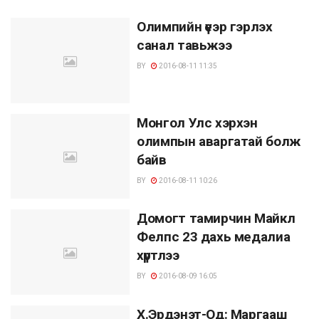
Олимпийн үеэр гэрлэх
санал тавьжээ
BY
2016-08-11 11:35
Монгол Улс хэрхэн
олимпын аваргатай болж
байв
BY
2016-08-11 10:26
Домогт тамирчин Майкл
Фелпс 23 дахь медалиа
хүртлээ
BY
2016-08-09 16:05
Х.Эрдэнэт-Од: Маргааш