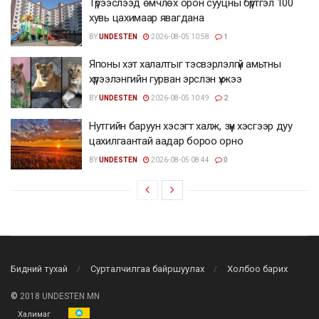
Түрээслээд өмчлөх орон сууцны бүртгэл 100
хувь цахимаар явагдана
BY
UNDESTEN
2026-08-05 10:58
1
Японы хэт халалтыг тэсвэрлэлгүй амьтны
хүрээлэнгийн гурван эрслэн үхжээ
BY
UNDESTEN
2026-08-05 10:49
2
Нутгийн баруун хэсэгт халж, зүүн хэсгээр дуу
цахилгаантай аадар бороо орно
BY
UNDESTEN
2026-08-05 08:44
0
Бидний тухай
Сурталчилгаа байршуулах
Холбоо барих
©
2018 UNDESTEN.MN
Халимаг