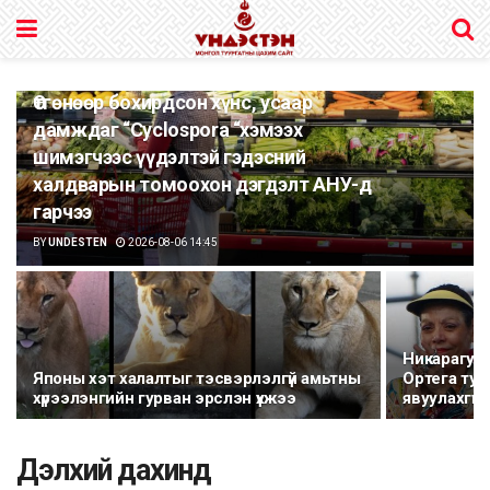
Өтгөнөөр бохирдсон хүнс, усаар
дамждаг “Cyclospora “хэмээх
шимэгчээс үүдэлтэй гэдэсний
халдварын томоохон дэгдэлт АНУ-д
гарчээ
BY
UNDESTEN
2026-08-06 14:45
Никарагуа
Японы хэт халалтыг тэсвэрлэлгүй амьтны
Ортега тус
хүрээлэнгийн гурван эрслэн үхжээ
явуулахгүй
Дэлхий дахинд