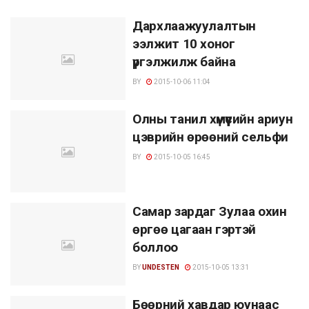
Дархлаажуулалтын
ээлжит 10 хоног
үргэлжилж байна
BY
2015-10-06 11:04
Олны танил хүмүүсийн ариун
цэврийн өрөөний сельфи
BY
2015-10-05 16:45
Самар зардаг Зулаа охин
өргөө цагаан гэртэй
боллоо
BY
UNDESTEN
2015-10-05 13:31
Бөөрний хавдар юунаас