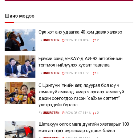
Шинэ мэдээ
Сөүл хот анх удаагаа 40 хэм давж халжээ
BY
UNDESTEN
2026-08-08 18:49
2
Ерөнхий сайд БНХАУ-д АИ-92 автобензин
тогтмол нийлүүлэх хүсэлт тавилаа
BY
UNDESTEN
2026-08-08 16:25
0
С.Цэнгүүн: Үнийн өсөлт, ядуурал бол юу ч
хамаагүй амлаад, ямар ч аргаар хамаагүй
дахин сонгогдох гэсэн “сайхан сэтгэлт”
улстөрчдийн бүтээл
BY
UNDESTEN
2026-08-07 14:46
2
Шатахуун олгох мөнгөн дүнгийн хязгаарыг 100
мянган төгрөгт хүргэхээр судалж байна