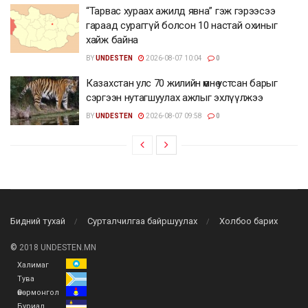
“Тарвас хураах ажилд явна” гэж гэрээсээ
гараад сураггүй болсон 10 настай охиныг
хайж байна
BY
UNDESTEN
2026-08-07 10:04
0
Казахстан улс 70 жилийн өмнө устсан барыг
сэргээн нутагшуулах ажлыг эхлүүлжээ
BY
UNDESTEN
2026-08-07 09:58
0
Бидний тухай
Сурталчилгаа байршуулах
Холбоо барих
©
2018 UNDESTEN.MN
Халимаг
Тува
Өвөрмонгол
Буриад