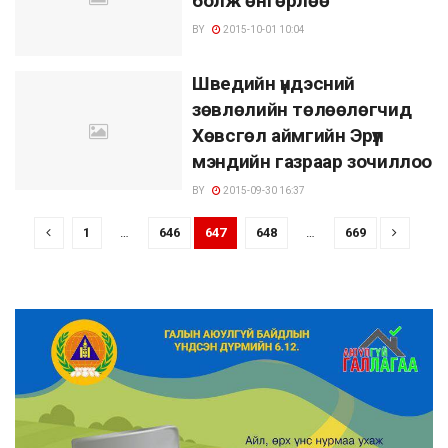
болж өнгөрлөө
BY
2015-10-01 10:04
Шведийн үндэсний
зөвлөлийн төлөөлөгчид
Хөвсгөл аймгийн Эрүүл
мэндийн газраар зочиллоо
BY
2015-09-30 16:37
1
…
646
647
648
…
669