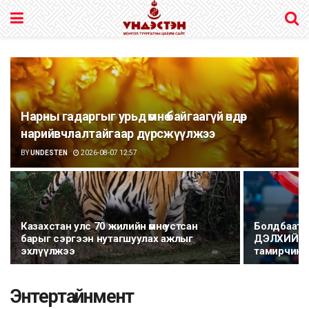
Нарны гадаргыг урьд өмнө байгаагүй өндөр
нарийвчлалтайгаар дүрсжүүлжээ
BY
UNDESTEN
2026-08-07 12:57
Казахстан улс 70 жилийн өмнө устсан
Болдбаата
барыг сэргээн нутагшуулах ажлыг
ДЭЛХИЙН А
эхлүүлжээ
тамирчин 
Энтертайнмент