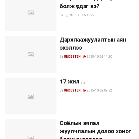
болж үүсдэг вэ?
BY
2015-10-05 12:22
Дархлаажуулалтын аян
эхэллээ
BY
UNDESTEN
2015-10-02 14:20
17 жил …
BY
UNDESTEN
2015-10-02 09:52
Соёлын аялал
жуулчлалын долоо хоног