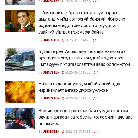
BY
UNDESTEN
2026-08-07 14:36
0
С.Амарсайхан: Үр төлөө таньдаггүй зэрлэг
амьтанд ч ийм сэтгэхгүй байхгүй. Жинхэнэ
өөрсдөө тийм үйлдэл хийдэг этгээдүүдийн
увайгүй үйлдэл гэж үзэж байна
BY
UNDESTEN
2026-08-07 14:25
0
Б.Дашпүрэв: Аялал жуулчлалын үйлчилгээ
эрхэлдэг иргэд таних тэмдгийн хүрээгээр
шатахууныг хязгаарлалтгүй авах боломжтой
BY
UNDESTEN
2026-08-07 13:58
1
Нарны гадаргыг урьд өмнө байгаагүй өндөр
нарийвчлалтайгаар дүрсжүүлжээ
BY
UNDESTEN
2026-08-07 12:57
0
Замын хөдөлгөөнд оролцож байх үедээ ноцтой
зөрчил гаргасан автобусны жолоочийг ажлаас
нь чөлөөлжээ
BY
UNDESTEN
2026-08-07 10:53
1