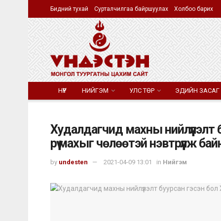
Бидний тухай
Сурталчилгаа байршуулах
Холбоо барих
НҮҮР
НИЙГЭМ
УЛС ТӨР
ЭДИЙН ЗАСАГ
Худалдагчид махны нийлүүлэлт 
рүү махыг чөлөөтэй нэвтрүүлж бай
by
undesten
2021-04-09 13:01
in
Нийгэм