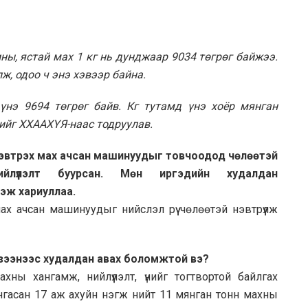
ны, ястай мах 1 кг нь дунджаар 9034 төгрөг байжээ.
ж, одоо ч энэ хэвээр байна.
нэ 9694 төгрөг байв. Кг тутамд үнэ хоёр мянган
нийг ХХААХҮЯ-наас тодруулав.
 нэвтрэх мах ачсан машинуудыг товчоодод чөлөөтэй
лүүлэлт буурсан. Мөн иргэдийн худалдан
 гэж хариуллаа.
ах ачсан машинуудыг нийслэл рүү чөлөөтэй нэвтрүүлж
эзээнээс худалдан авах боломжтой вэ?
ы хангамж, нийлүүлэлт, үнийг тогтвортой байлгах
гасан 17 аж ахуйн нэгж нийт 11 мянган тонн махны