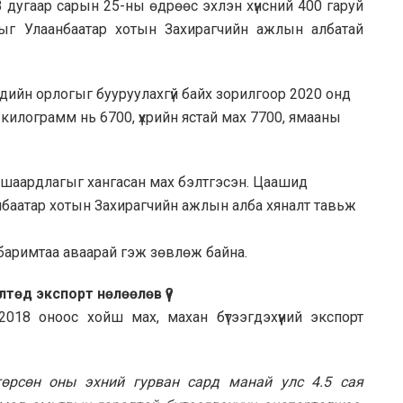
3 дугаар сарын 25-ны өдрөөс эхлэн хүнсний 400 гаруй
лыг Улаанбаатар хотын Захирагчийн ажлын албатай
дийн орлогыг бууруулахгүй байх зорилгоор 2020 онд
килограмм нь 6700, үхрийн ястай мах 7700, ямааны
шаардлагыг хангасан мах бэлтгэсэн. Цаашид
нбаатар хотын Захирагчийн ажлын алба хяналт тавьж
баримтаа аваарай гэж зөвлөж байна.
лтөд экспорт нөлөөлөв үү?
2018 оноос хойш мах, махан бүтээгдэхүүний экспорт
гөрсөн оны эхний гурван сард манай улс 4.5 сая