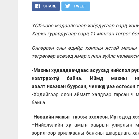
SHARE
TWEET
ҮСХ-ноос мэдээлснээр хоёрдугаар сард хони
Харин гуравдугаар сард 11 мянган төгрөг бол
Өнгөрсөн оны өдийд хонины ястай махны ү
төгрөгөөр өсөхөд ямар хүчин зүйлс нөлөөлс
-Махны худалдаачдаас асуухад нийслэл рүү
нэвтрүүлэх
гүй бай
на. Иймд махны ний
авалт
ихээхэн б
уурсан, ченжүүд үнээ өсгөсөн
-Хэдийгээр олон аймагт халдвар гарсан ч м
байна.
-Нөөцийн мах
ыг түгээж эхэлсэн. Иргэдэд х
–
Нийслэлийн хүн амын хаврын улирлын махн
зорилгоор арилжааны банкны шаардлага хан