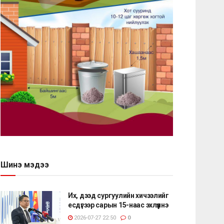
Шинэ мэдээ
Их, дээд сургуулийн хичээлийг
есдүгээр сарын 15-наас эхлүүлнэ
2026-07-27 22:50
0