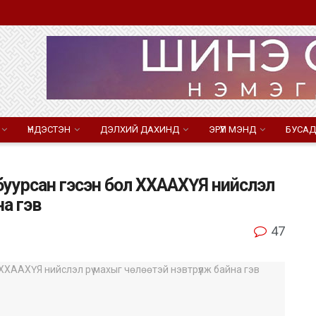
ҮНДЭСТЭН
ДЭЛХИЙ ДАХИНД
ЭРҮҮЛ МЭНД
БУСАД
буурсан гэсэн бол ХХААХҮЯ нийслэл
на гэв
47