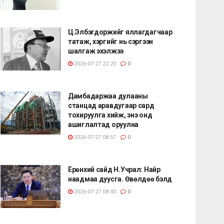
Ц.Элбэгдоржийг яллагдагчаар
татаж, хэргийг нь сэргээн
шалгаж эхэлжээ
2026-07-27 22:20
0
Дамбадаржаа дулааны
станцад аравдугаар сард
тохируулга хийж, энэ онд
ашиглалтад оруулна
2026-07-27 08:57
0
Ерөнхий сайд Н.Учрал: Найр
наадмаа дуусга. Өвөлдөө бэлд
2026-07-27 08:40
0