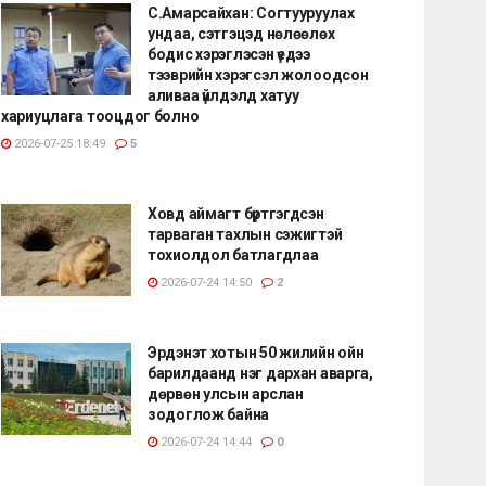
С.Амарсайхан: Согтууруулах
ундаа, сэтгэцэд нөлөөлөх
бодис хэрэглэсэн үедээ
тээврийн хэрэгсэл жолоодсон
аливаа үйлдэлд хатуу
хариуцлага тооцдог болно
2026-07-25 18:49
5
Ховд аймагт бүртгэгдсэн
тарваган тахлын сэжигтэй
тохиолдол батлагдлаа
2026-07-24 14:50
2
Эрдэнэт хотын 50 жилийн ойн
барилдаанд нэг дархан аварга,
дөрвөн улсын арслан
зодоглож байна
2026-07-24 14:44
0