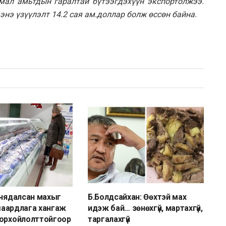
мал амьтдын гаралтай бүтээгдэхүүн экспортолжээ.
энэ үзүүлэлт 14.2 сая ам.доллар болж өссөн байна.
 нядалсан махыг
Б.Болдсайхан: Өөхтэй мах
 шаардлага хангаж
идэж бай… зөнөхгүй, мартахгүй,
дорхойлолттойгоор
таргалахгүй