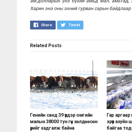
ам.долларын үнэ бүхий амьд мал, амьтад, 
Харин энэ оны эхний гурван сарын байдлаар 
Share
Tweet
Related
Posts
Генийн санд 39 үүлдэр омгийн
Гар аргаар
малын 38000 тун гүн хөлдөөсөн
эрүүл ахуйн
үрийг хадгалж байна
байгаа то