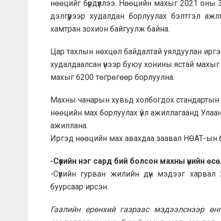
нөөцийг бүрдүүллээ. Нөөцийн махыг 2021 оны 
дэлгүүрээр худалдан борлуулах бэлтгэл аж
хамтран зохион байгуулж байна.
Цар тахлын нөхцөл байдалтай уялдуулан иргэ
худалдаалсан үнээр буюу хонины ястай махыг 
махыг 6200 төгрөгөөр борлуулна.
Махны чанарын хувьд холбогдох стандартын 
нөөцийн мах борлуулах үйл ажиллагаанд Улаа
ажиллана.
Иргэд нөөцийн мах авахдаа заавал НӨАТ-ын 
-Сүүлийн нэг сард бий болсон махны үнийн өсө
-Сүүлийн гурван жилийн дүн мэдээг харвал 
буурсаар ирсэн.
Гаалийн ерөнхий газраас мэдээлснээр өн