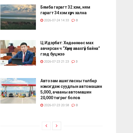
Бямба гарагт 32 хэм, ням
гарагт 34 хэм хүрч хална
2026-07-24 14:33
0
Ц.Идэрбат: Хөдөөнөөс мах
авчирсан ч “Хүмүүс авахгүй байна”
гээд буцжээ
2026-07-23 21:23
3
Автозам ашигласны төлбөр
нэмэгдэж суудлын автомашин
5,000, ачааны автомашин
20,000 төгрөг болов
2026-07-23 20:58
0