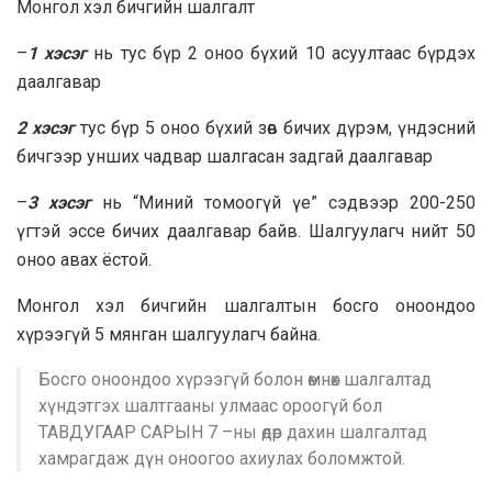
Монгол хэл бичгийн шалгалт
–
1 хэсэг
нь тус бүр 2 оноо бүхий 10 асуултаас бүрдэх
даалгавар
2 хэсэг
тус бүр 5 оноо бүхий зөв бичих дүрэм, үндэсний
бичгээр унших чадвар шалгасан задгай даалгавар
–
3 хэсэг
нь “Миний томоогүй үе” сэдвээр 200-250
үгтэй эссе бичих даалгавар байв. Шалгуулагч нийт 50
оноо авах ёстой.
Монгол хэл бичгийн шалгалтын босго оноондоо
хүрээгүй 5 мянган шалгуулагч байна.
Босго оноондоо хүрээгүй болон өмнөх шалгалтад
хүндэтгэх шалтгааны улмаас ороогүй бол
ТАВДУГААР САРЫН 7 –ны өдөр дахин шалгалтад
хамрагдаж дүн оноогоо ахиулах боломжтой.