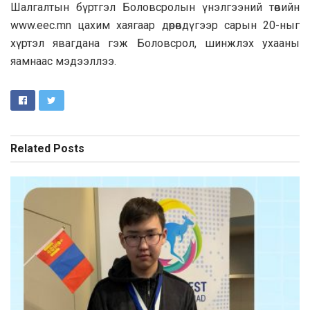
Шалгалтын бүртгэл Боловсролын үнэлгээний төвийн
www.eec.mn цахим хаягаар дөрөвдүгээр сарын 20-ныг
хүртэл явагдана гэж Боловсрол, шинжлэх ухааны
яамнаас мэдээллээ.
Related
Posts