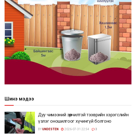
Шинэ мэдээ
Дуу чимээний зөрчилтэй тээврийн хэрэгслийн
үзлэг оношилгоог хүчингүй болгоно
BY
UNDESTEN
2026-07-31 22:54
3