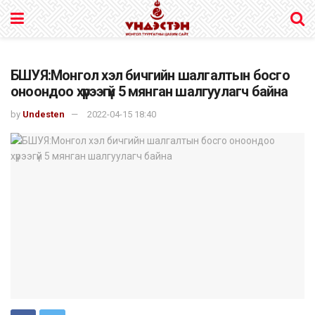
БШУЯ:Монгол хэл бичгийн шалгалтын босго
оноондоо хүрээгүй 5 мянган шалгуулагч байна
by
Undesten
2022-04-15 18:40