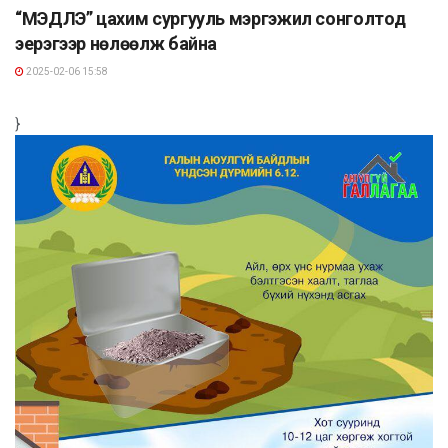
“МЭДЛЭ” цахим сургууль мэргэжил сонголтод
эерэгээр нөлөөлж байна
2025-02-06 15:58
}