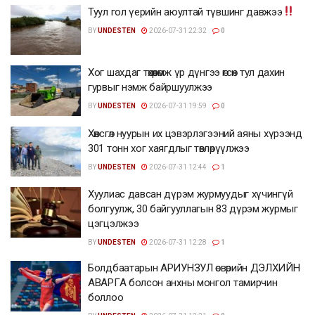
Туул гол үерийн аюултай түвшинг давжээ
BY
UNDESTEN
2026-07-31 22:32
0
Хог шахдаг төхөөрөмж үр дүнгээ өгсөн тул дахин
гурвыг нэмж байршуулжээ
BY
UNDESTEN
2026-07-31 19:59
0
Хөвсгөл нуурын их цэвэрлэгээний аяны хүрээнд
301 тонн хог хаягдлыг төвлөрүүлжээ
BY
UNDESTEN
2026-07-31 12:44
1
Хуулиас давсан дүрэм журмуудыг хүчингүй
болгуулж, 30 байгууллагын 83 дүрэм журмыг
цэгцэлжээ
BY
UNDESTEN
2026-07-31 12:28
1
Болдбаатарын АРИУНЗУЛ өсвөрийн ДЭЛХИЙН
АВАРГА болсон анхны монгол тамирчин
боллоо