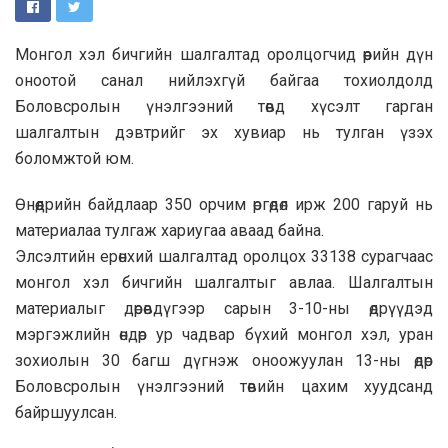
Монгол хэл бичгийн шалгалтад оролцогчид өөрийн дүн
оноотой санал нийлэхгүй байгаа тохиолдолд
Боловсролын үнэлгээний төвд хүсэлт гарган
шалгалтын дэвтрийг эх хувиар нь тулган үзэх
боломжтой юм.
Өнөөдрийн байдлаар 350 орчим өргөдөл ирж 200 гаруй нь
материалаа тулгаж хариугаа аваад байна.
Элсэлтийн ерөнхий шалгалтад оролцох 33138 сурагчаас
монгол хэл бичгийн шалгалтыг авлаа. Шалгалтын
материалыг дөрөвдүгээр сарын 3-10-ны өдрүүдэд
мэргэжлийн өндөр ур чадвар бүхий монгол хэл, уран
зохиолын 30 багш дүгнэж оноожуулан 13-ны өдөр
Боловсролын үнэлгээний төвийн цахим хуудсанд
байршуулсан.