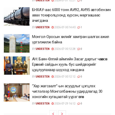
BY
UNDESTEN
2026-07-31 12:21
0
БНХАУ-аас 6000 тонн АИ92, АИ95 автобензин
авах тохиролцоонд хүрсэн, маргаашаас
ачигдана
BY
UNDESTEN
2026-07-30 14:40
1
Монгол-Оросын хилийг хамтран шалгах ажил
үргэлжилж байна
BY
UNDESTEN
2026-07-30 12:28
0
АН: Баян-Өлгий аймгийн Засаг даргыг чөлөөлсөн
Ерөнхий сайдын хууль бус шийдвэрийг
цуцлуулахаар шүүхэд хандана
BY
UNDESTEN
2026-07-30 12:12
0
“Хар жагсаалт”-ын асуудлыг цэгцлэх
чиглэлээр Монголбанкны удирдлагад 30
хоногийн хугацаатай үүрэг өглөө
BY
UNDESTEN
2026-07-29 16:12
0