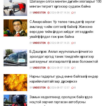
Шатахуун олгох мөнгөн дүнгийн хязгаарыг 100
мянган төгрөгт хүргэхээр судалж байна
BY
UNDESTEN
2026-08-07 14:36
0
С.Амарсайхан: Үр төлөө таньдаггүй зэрлэг
амьтанд ч ийм сэтгэхгүй байхгүй. Жинхэнэ
өөрсдөө тийм үйлдэл хийдэг этгээдүүдийн
увайгүй үйлдэл гэж үзэж байна
BY
UNDESTEN
2026-08-07 14:25
0
Б.Дашпүрэв: Аялал жуулчлалын үйлчилгээ
эрхэлдэг иргэд таних тэмдгийн хүрээгээр
шатахууныг хязгаарлалтгүй авах боломжтой
BY
UNDESTEN
2026-08-07 13:58
1
Нарны гадаргыг урьд өмнө байгаагүй өндөр
нарийвчлалтайгаар дүрсжүүлжээ
BY
UNDESTEN
2026-08-07 12:57
0
Замын хөдөлгөөнд оролцож байх үедээ
ноцтой зөрчил гаргасан автобусны