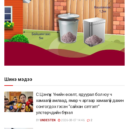
Шинэ мэдээ
С.Цэнгүүн: Үнийн өсөлт, ядуурал бол юу ч
хамаагүй амлаад, ямар ч аргаар хамаагүй дахин
сонгогдох гэсэн “сайхан сэтгэлт”
улстөрчдийн бүтээл
BY
UNDESTEN
2026-08-07 14:46
2