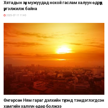
Хятадын зүүн мужуудад нохой гаслам халуун өдрүүд
үргэлжилж байна
2025-07-11 11:40
Өнгөрсөн Ням гараг дэлхийн түүхэнд тэмдэглэгдсэн
хамгийн халуун өдөр болжээ