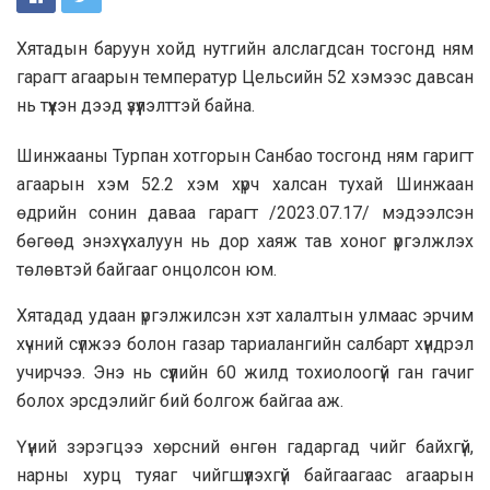
Хятадын баруун хойд нутгийн алслагдсан тосгонд ням
гарагт агаарын температур Цельсийн 52 хэмээс давсан
нь түүхэн дээд үзүүлэлттэй байна.
Шинжааны Турпан хотгорын Санбао тосгонд ням гаригт
агаарын хэм 52.2 хэм хүрч халсан тухай Шинжаан
өдрийн сонин даваа гарагт /2023.07.17/ мэдээлсэн
бөгөөд энэхүү халуун нь дор хаяж тав хоног үргэлжлэх
төлөвтэй байгааг онцолсон юм.
Хятадад удаан үргэлжилсэн хэт халалтын улмаас эрчим
хүчний сүлжээ болон газар тариалангийн салбарт хүндрэл
учирчээ. Энэ нь сүүлийн 60 жилд тохиолоогүй ган гачиг
болох эрсдэлийг бий болгож байгаа аж.
Үүний зэрэгцээ хөрсний өнгөн гадаргад чийг байхгүй,
нарны хурц туяаг чийгшүүлэхгүй байгаагаас агаарын