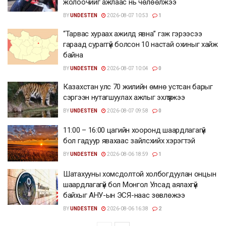
жолоочийг ажлаас нь чөлөөлжээ
BY
UNDESTEN
2026-08-07 10:53
1
“Тарвас хураах ажилд явна” гэж гэрээсээ
гараад сураггүй болсон 10 настай охиныг хайж
байна
BY
UNDESTEN
2026-08-07 10:04
0
Казахстан улс 70 жилийн өмнө устсан барыг
сэргээн нутагшуулах ажлыг эхлүүлжээ
BY
UNDESTEN
2026-08-07 09:58
0
11:00 – 16:00 цагийн хооронд шаардлагагүй
бол гадуур явахаас зайлсхийх хэрэгтэй
BY
UNDESTEN
2026-08-06 18:59
1
Шатахууны хомсдолтой холбогдуулан онцын
шаардлагагүй бол Монгол Улсад аялахгүй
байхыг АНУ-ын ЭСЯ-наас зөвлөжээ
BY
UNDESTEN
2026-08-06 16:38
2