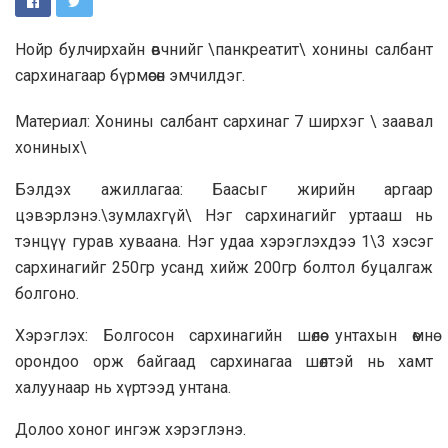
Нойр булчирхайн өвчнийг \панкреатит\ хонины салбант
сархинагаар бүрмөсөн эмчилдэг.
Материал: Хонины салбант сархинаг 7 ширхэг \ заавал
хониных\
Бэлдэх ажиллагаа: Баасыг жирийн аргаар
цэвэрлэнэ.\зумлахгүй\ Нэг сархинагийг уртааш нь
тэнцүү гурав хуваана. Нэг удаа хэрэглэхдээ 1\3 хэсэг
сархинагийг 250гр усанд хийж 200гр болтол буцалгаж
болгоно.
Хэрэглэх: Болгосон сархинагийн шөлөө унтахын өмнө
орондоо орж байгаад сархинагаа шөлтэй нь хамт
халуунаар нь хүртээд унтана.
Долоо хоног ингэж хэрэглэнэ.