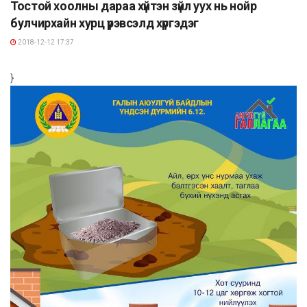
Тостой хоолны дараа хүйтэн зүйл уух нь нойр
булчирхайн хурц үрэвсэлд хүргэдэг
2018-12-12 17:37
}