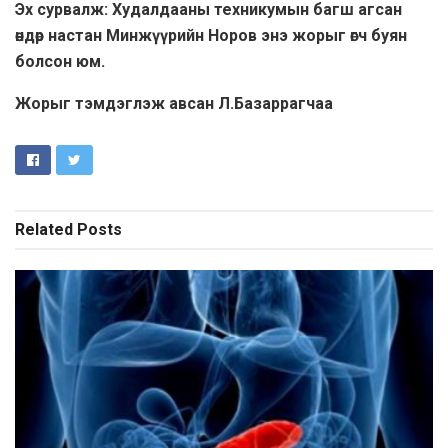
Эх сурвалж: Худалдааны техникумын багш агсан
өндөр настан Минжүүрийн Норов энэ жорыг өгч буян
болсон юм.
Жорыг тэмдэглэж авсан Л.Базаррагчаа
Related
Posts