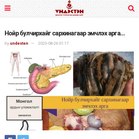
Нойр булчирхайг сархинагаар эмчлэх арга…
by
undesten
2023-08-26 01:17