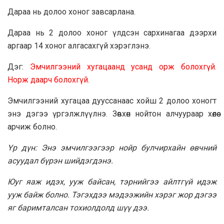
Дараа нь долоо хоног завсарлана.
Дараа нь 2 долоо хоног үлдсэн сархинагаа дээрхи
аргаар 14 хоног алгасахгүй хэрэглэнэ.
Дэг:
Эмчилгээний хугацаанд усанд орж болохгүй.
Норж даарч болохгүй.
Эмчилгээний хугацаа дууссанаас хойш 2 долоо хоногт
энэ дэгээ үргэлжлүүлнэ. Зөвхөн нойтон алчуураар хөлөө
арчиж болно.
Үр дүн: Энэ эмчилгээгээр нойр булчирхайн өвчний
асуудал бүрэн шийдэгдэнэ.
Юуг яаж идэх, ууж байсан, тэрнийгээ айлтгүй идэж
ууж байж болно. Тэгэхдээ мэдээжийн хэрэг жор дэгээ
яг баримталсан тохиолдолд шүү дээ.