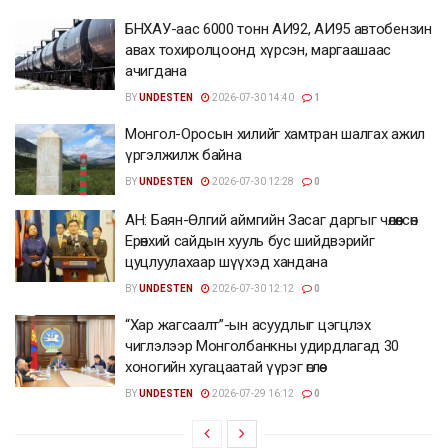
БНХАУ-аас 6000 тонн АИ92, АИ95 автобензин
авах тохиролцоонд хүрсэн, маргаашаас
ачигдана
BY
UNDESTEN
2026-07-30 14:40
1
Монгол-Оросын хилийг хамтран шалгах ажил
үргэлжилж байна
BY
UNDESTEN
2026-07-30 12:28
0
АН: Баян-Өлгий аймгийн Засаг даргыг чөлөөлсөн
Ерөнхий сайдын хууль бус шийдвэрийг
цуцлуулахаар шүүхэд хандана
BY
UNDESTEN
2026-07-30 12:12
0
“Хар жагсаалт”-ын асуудлыг цэгцлэх
чиглэлээр Монголбанкны удирдлагад 30
хоногийн хугацаатай үүрэг өглөө
BY
UNDESTEN
2026-07-29 16:12
0