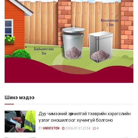
Шинэ мэдээ
Дуу чимээний зөрчилтэй тээврийн хэрэгслийн
үзлэг оношилгоог хүчингүй болгоно
BY
UNDESTEN
2026-07-31 22:54
4