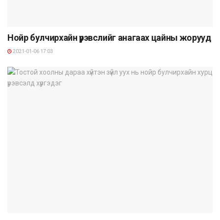
Нойр булчирхайн үрэвслийг анагаах цайны жорууд
2021-01-06 17:03