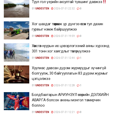
Туул гол үерийн аюултай түвшинг давжээ
BY
UNDESTEN
2026-07-31 22:32
0
Хог шахдаг төхөөрөмж үр дүнгээ өгсөн тул дахин
гурвыг нэмж байршуулжээ
BY
UNDESTEN
2026-07-31 19:59
0
Хөвсгөл нуурын их цэвэрлэгээний аяны хүрээнд
301 тонн хог хаягдлыг төвлөрүүлжээ
BY
UNDESTEN
2026-07-31 12:44
1
Хуулиас давсан дүрэм журмуудыг хүчингүй
болгуулж, 30 байгууллагын 83 дүрэм журмыг
цэгцэлжээ
BY
UNDESTEN
2026-07-31 12:28
1
Болдбаатарын АРИУНЗУЛ өсвөрийн ДЭЛХИЙН
АВАРГА болсон анхны монгол тамирчин
боллоо
BY
UNDESTEN
2026-07-31 12:21
0