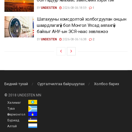
BY
UNDESTEN
2026-08-06 18:59
1
Шатахууны хомсдолтой холбогдуулан онцын
шаардлагагүй бол Монгол Улсад аялахгүй
байхыг АНУ-ын ЭСЯ-наас зөвлөжээ
BY
UNDESTEN
2026-08-06 16:38
2
Бидний тухай
Сурталчилгаа байршуулах
Холбоо барих
©
2018 UNDESTEN.MN
Халимаг
Тува
Өвөрмонгол
Буриад
Алтай