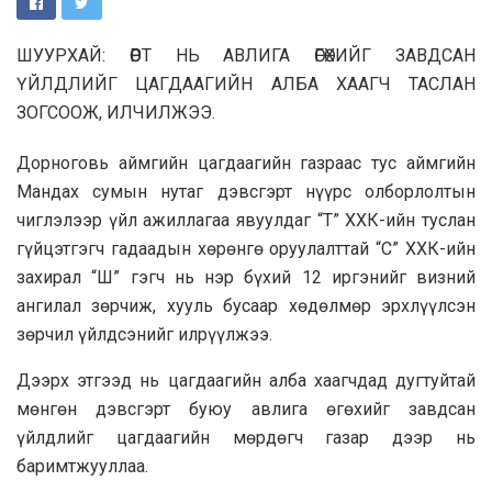
ШУУРХАЙ: ӨӨРТ НЬ АВЛИГА ӨГӨХИЙГ ЗАВДСАН
ҮЙЛДЛИЙГ ЦАГДААГИЙН АЛБА ХААГЧ ТАСЛАН
ЗОГСООЖ, ИЛЧИЛЖЭЭ.
Дорноговь аймгийн цагдаагийн газраас тус аймгийн
Мандах сумын нутаг дэвсгэрт нүүрс олборлолтын
чиглэлээр үйл ажиллагаа явуулдаг “Т” ХХК-ийн туслан
гүйцэтгэгч гадаадын хөрөнгө оруулалттай “С” ХХК-ийн
захирал “Ш” гэгч нь нэр бүхий 12 иргэнийг визний
ангилал зөрчиж, хууль бусаар хөдөлмөр эрхлүүлсэн
зөрчил үйлдсэнийг илрүүлжээ.
Дээрх этгээд нь цагдаагийн алба хаагчдад дугтуйтай
мөнгөн дэвсгэрт буюу авлига өгөхийг завдсан
үйлдлийг цагдаагийн мөрдөгч газар дээр нь
баримтжууллаа.