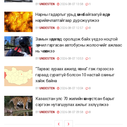
BY
UNDESTEN
2026-08-07 13:58
1
Нарны гадаргыг урьд өмнө байгаагүй өндөр
нарийвчлалтайгаар дүрсжүүлжээ
BY
UNDESTEN
2026-08-07 12:57
0
Замын хөдөлгөөнд оролцож байх үедээ ноцтой
зөрчил гаргасан автобусны жолоочийг ажлаас
нь чөлөөлжээ
BY
UNDESTEN
2026-08-07 10:53
1
“Тарвас хураах ажилд явна” гэж гэрээсээ
гараад сураггүй болсон 10 настай охиныг
хайж байна
BY
UNDESTEN
2026-08-07 10:04
0
Казахстан улс 70 жилийн өмнө устсан барыг
сэргээн нутагшуулах ажлыг эхлүүлжээ
BY
UNDESTEN
2026-08-07 09:58
0