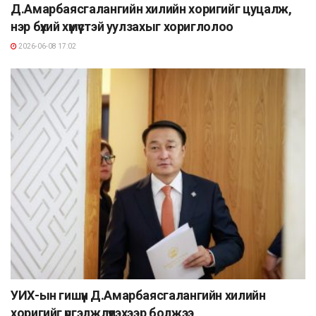
Д.Амарбаясгалангийн хилийн хоригийг цуцалж,
нэр бүхий хүмүүстэй уулзахыг хориглолоо
2026-06-08 17:02
УИХ-ын гишүүн Д.Амарбаясгалангийн хилийн
хоригийг үргэлжлүүлэхээр болжээ