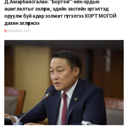
Д.Амарбаясгалан: “Бортээг”-ийн ордын
ашиглалтыг эхлүүлж, эдийн засгийн эргэлтэд
оруулж буй өдөр ээлжит гүтгэлгээ ХОРТ МОГОЙ
дахин эхлүүлжээ
2026-06-22 13:21