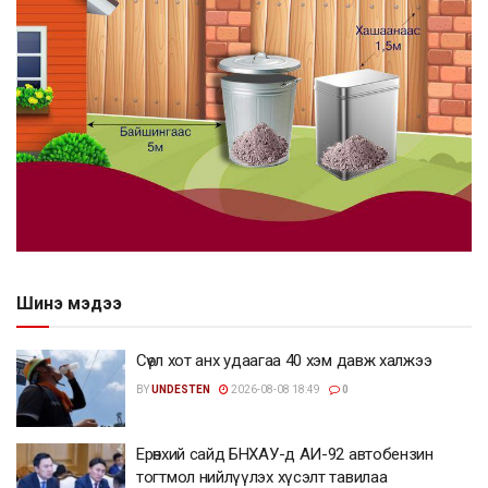
Шинэ мэдээ
Сөүл хот анх удаагаа 40 хэм давж халжээ
BY
UNDESTEN
2026-08-08 18:49
0
Ерөнхий сайд БНХАУ-д АИ-92 автобензин
тогтмол нийлүүлэх хүсэлт тавилаа