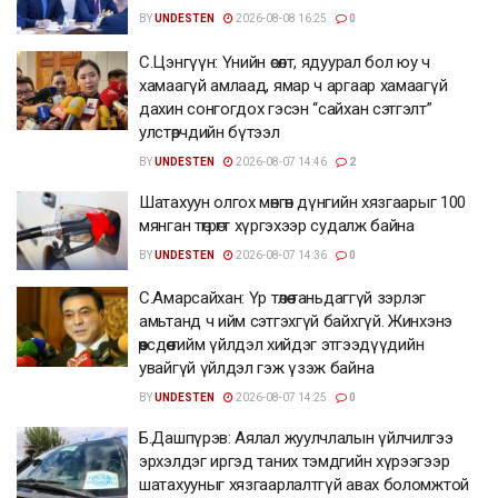
BY
UNDESTEN
2026-08-08 16:25
0
С.Цэнгүүн: Үнийн өсөлт, ядуурал бол юу ч
хамаагүй амлаад, ямар ч аргаар хамаагүй
дахин сонгогдох гэсэн “сайхан сэтгэлт”
улстөрчдийн бүтээл
BY
UNDESTEN
2026-08-07 14:46
2
Шатахуун олгох мөнгөн дүнгийн хязгаарыг 100
мянган төгрөгт хүргэхээр судалж байна
BY
UNDESTEN
2026-08-07 14:36
0
С.Амарсайхан: Үр төлөө таньдаггүй зэрлэг
амьтанд ч ийм сэтгэхгүй байхгүй. Жинхэнэ
өөрсдөө тийм үйлдэл хийдэг этгээдүүдийн
увайгүй үйлдэл гэж үзэж байна
BY
UNDESTEN
2026-08-07 14:25
0
Б.Дашпүрэв: Аялал жуулчлалын үйлчилгээ
эрхэлдэг иргэд таних тэмдгийн хүрээгээр
шатахууныг хязгаарлалтгүй авах боломжтой