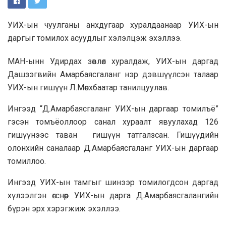
УИХ-ын чуулганы анхдугаар хуралдаанаар УИХ-ын
даргыг томилох асуудлыг хэлэлцэж эхэллээ.
МАН-ынн Удирдах зөвлөл хуралдаж, УИХ-ын даргад
Дашзэгвийн Амарбаясгаланг нэр дэвшүүлсэн талаар
УИХ-ын гишүүн Л.Мөнхбаатар танилцуулав.
Ингээд “Д.Амарбаясгаланг УИХ-ын даргаар томилъё”
гэсэн томъёоллоор санал хураалт явуулахад 126
гишүүнээс таван гишүүн татгалзсан. Гишүүдийн
олонхийн саналаар Д.Амарбаясгаланг УИХ-ын даргаар
томиллоо.
Ингээд УИХ-ын тамгыг шинээр томилогдсон даргад
хүлээлгэн өгснөөр УИХ-ын дарга Д.Амарбаясгалангийн
бүрэн эрх хэрэгжиж эхэллээ.