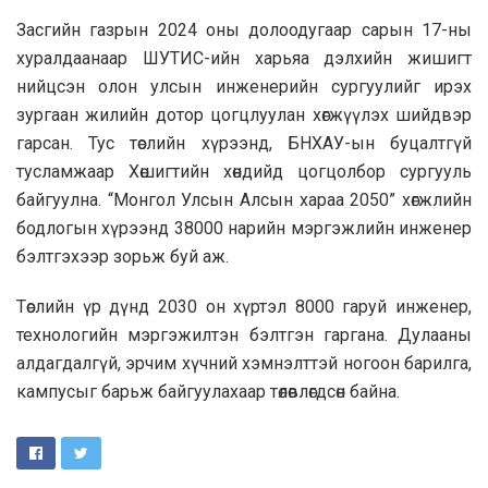
Засгийн газрын 2024 оны долоодугаар сарын 17-ны
хуралдаанаар ШУТИС-ийн харьяа дэлхийн жишигт
нийцсэн олон улсын инженерийн сургуулийг ирэх
зургаан жилийн дотор цогцлуулан хөгжүүлэх шийдвэр
гарсан. Тус төслийн хүрээнд, БНХАУ-ын буцалтгүй
тусламжаар Хөшигтийн хөндийд цогцолбор сургууль
байгуулна. “Монгол Улсын Алсын хараа 2050” хөгжлийн
бодлогын хүрээнд 38000 нарийн мэргэжлийн инженер
бэлтгэхээр зорьж буй аж.
Төслийн үр дүнд 2030 он хүртэл 8000 гаруй инженер,
технологийн мэргэжилтэн бэлтгэн гаргана
. Дулааны
алдагдалгүй, эрчим хүчний хэмнэлттэй ногоон барилга,
кампусыг барьж байгуулахаар төлөвлөгдсөн байна.