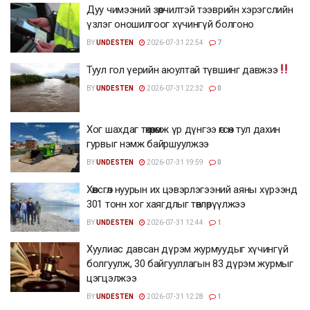
Дуу чимээний зөрчилтэй тээврийн хэрэгслийн
үзлэг оношилгоог хүчингүй болгоно
BY
UNDESTEN
2026-07-31 22:54
7
Туул гол үерийн аюултай түвшинг давжээ
BY
UNDESTEN
2026-07-31 22:32
0
Хог шахдаг төхөөрөмж үр дүнгээ өгсөн тул дахин
гурвыг нэмж байршуулжээ
BY
UNDESTEN
2026-07-31 19:59
0
Хөвсгөл нуурын их цэвэрлэгээний аяны хүрээнд
301 тонн хог хаягдлыг төвлөрүүлжээ
BY
UNDESTEN
2026-07-31 12:44
1
Хуулиас давсан дүрэм журмуудыг хүчингүй
болгуулж, 30 байгууллагын 83 дүрэм журмыг
цэгцэлжээ
BY
UNDESTEN
2026-07-31 12:28
1