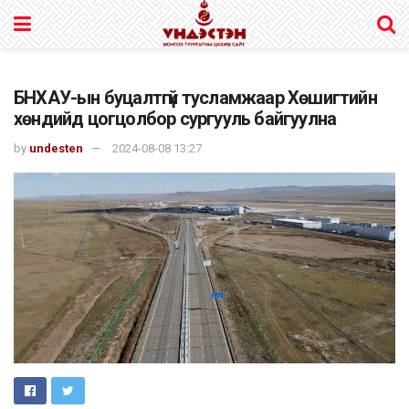
БНХАУ-ын буцалтгүй тусламжаар Хөшигтийн
хөндийд цогцолбор сургууль байгуулна
by
undesten
2024-08-08 13:27