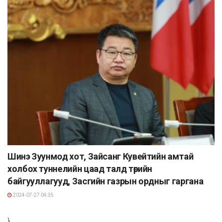
Шинэ Зуунмод хот, Зайсанг Кувейтийн амтай
холбох туннелийн цаад талд төрийн
байгууллагууд, Засгийн газрын ордныг гаргана
2024-07-27 04:35
}