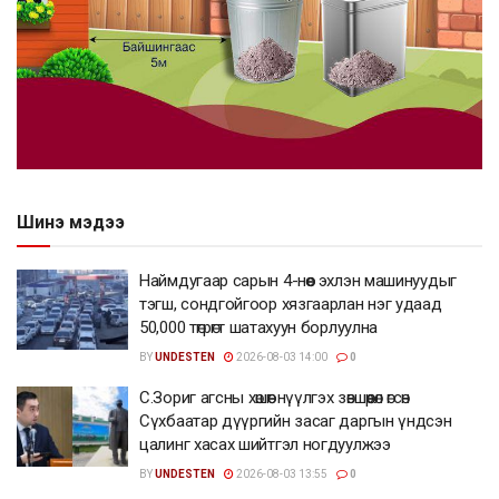
Шинэ мэдээ
Наймдугаар сарын 4-нөөс эхлэн машинуудыг
тэгш, сондгойгоор хязгаарлан нэг удаад
50,000 төгрөгт шатахуун борлуулна
BY
UNDESTEN
2026-08-03 14:00
0
С.Зориг агсны хөшөөг нүүлгэх зөвшөөрөл өгсөн
Сүхбаатар дүүргийн засаг даргын үндсэн
цалинг хасах шийтгэл ногдуулжээ
BY
UNDESTEN
2026-08-03 13:55
0