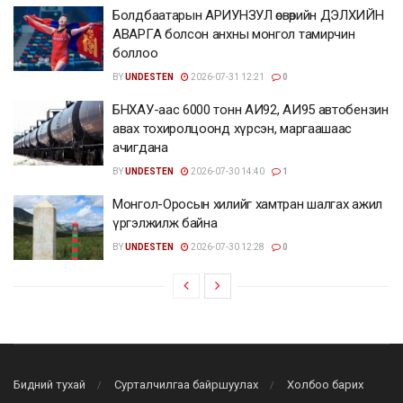
Болдбаатарын АРИУНЗУЛ өсвөрийн ДЭЛХИЙН
АВАРГА болсон анхны монгол тамирчин
боллоо
BY
UNDESTEN
2026-07-31 12:21
0
БНХАУ-аас 6000 тонн АИ92, АИ95 автобензин
авах тохиролцоонд хүрсэн, маргаашаас
ачигдана
BY
UNDESTEN
2026-07-30 14:40
1
Монгол-Оросын хилийг хамтран шалгах ажил
үргэлжилж байна
BY
UNDESTEN
2026-07-30 12:28
0
Бидний тухай
Сурталчилгаа байршуулах
Холбоо барих