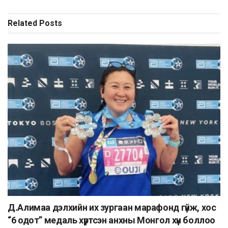
Related
Posts
Д.Алимаа дэлхийн их зургаан марафонд гүйж, хос
“6 одот” медаль хүртсэн анхны Монгол хүн боллоо