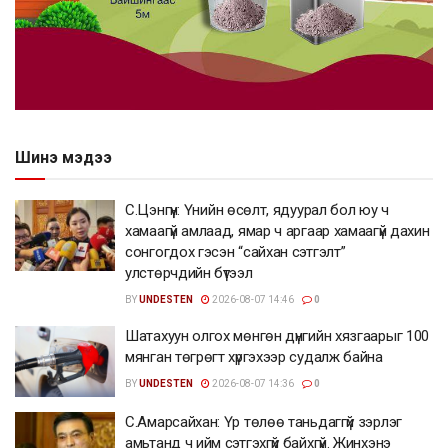
Шинэ мэдээ
С.Цэнгүүн: Үнийн өсөлт, ядуурал бол юу ч
хамаагүй амлаад, ямар ч аргаар хамаагүй дахин
сонгогдох гэсэн “сайхан сэтгэлт”
улстөрчдийн бүтээл
BY
UNDESTEN
2026-08-07 14:46
0
Шатахуун олгох мөнгөн дүнгийн хязгаарыг 100
мянган төгрөгт хүргэхээр судалж байна
BY
UNDESTEN
2026-08-07 14:36
0
С.Амарсайхан: Үр төлөө таньдаггүй зэрлэг
амьтанд ч ийм сэтгэхгүй байхгүй. Жинхэнэ