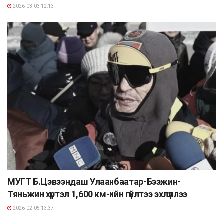
2026-03-03 12:13
МУГТ Б.Цэвээндаш Улаанбаатар-Бээжин-
Тяньжин хүртэл 1,600 км-ийн гүйлтээ эхлүүллээ
2026-02-05 13:37