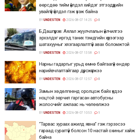
өөрсдөө тийм үйлдэл хийдэг этгээдүүдийн
увайгүй үйлдэл гэж үзэж байна
BY
UNDESTEN
2026-08-07 14:25
0
Б.Дашпүрэв: Аялал жуулчлалын үйлчилгээ
эрхэлдэг иргэд таних тэмдгийн хүрээгээр
шатахууныг хязгаарлалтгүй авах боломжтой
BY
UNDESTEN
2026-08-07 13:58
1
Нарны гадаргыг урьд өмнө байгаагүй өндөр
нарийвчлалтайгаар дүрсжүүлжээ
BY
UNDESTEN
2026-08-07 12:57
0
Замын хөдөлгөөнд оролцож байх үедээ
ноцтой зөрчил гаргасан автобусны
жолоочийг ажлаас нь чөлөөлжээ
BY
UNDESTEN
2026-08-07 10:53
1
“Тарвас хураах ажилд явна” гэж гэрээсээ
гараад сураггүй болсон 10 настай охиныг хайж
байна