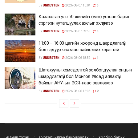
BY
UNDESTEN
2026-08-07 10:04
0
Казахстан улс 70 жилийн өмнө устсан барыг
сэргээн нутагшуулах ажлыг эхлүүлжээ
BY
UNDESTEN
2026-08-07 09:58
0
11:00 – 16:00 цагийн хооронд шаардлагагүй
бол гадуур явахаас зайлсхийх хэрэгтэй
BY
UNDESTEN
2026-08-06 18:59
1
Шатахууны хомсдолтой холбогдуулан онцын
шаардлагагүй бол Монгол Улсад аялахгүй
байхыг АНУ-ын ЭСЯ-наас зөвлөжээ
BY
UNDESTEN
2026-08-06 16:38
2
Бидний тухай
Сурталчилгаа байршуулах
Холбоо барих