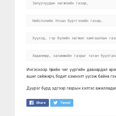
Залуучуудын хөгжлийн газар,
Нийслэлийн Улсын бүртгэлийн газар,
Хүүхэд, гэр бүлийн хөгжил хамгааллын газ
Хөдөлмөр, халамжийн газрыг татан буулгал
Ингэснээр төрийн чиг үүргийн давхардал ар
ашиг сайжирч, бодит хэмнэлт үүсэж байна гэ
Дүүрэг бүрд эдгээр газрын хэлтэс ажилладаг
Share
Tweet