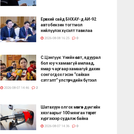
Ерөнхий сайд БНХАУ-д АИ-92
автобензин тогтмол
нийлүүлэх хүсэлт тавилаа
2026-08-08 16:25
0
С.Цэнгүүн: Үнийн өсөлт, ядуурал
бол юу ч хамаагүй амлаад,
ямар ч аргаар хамаагүй дахин
сонгогдох гэсэн “сайхан
сэтгэлт” улстөрчдийн бүтээл
2026-08-07 14:46
2
Шатахуун олгох мөнгөн дүнгийн
хязгаарыг 100 мянган төгрөгт
хүргэхээр судалж байна
2026-08-07 14:36
0