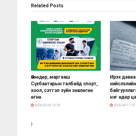
Related
Posts
Өнөөдөр, маргааш
Ирэх даваа
Сүхбаатарын талбайд спорт,
нийслэлийн
хоол, сэтгэл зүйн зөвлөгөө
байгууллаг
өгнө
нэг өдөр ц
2026-05-04 10:35
2026-04-17 10:
}