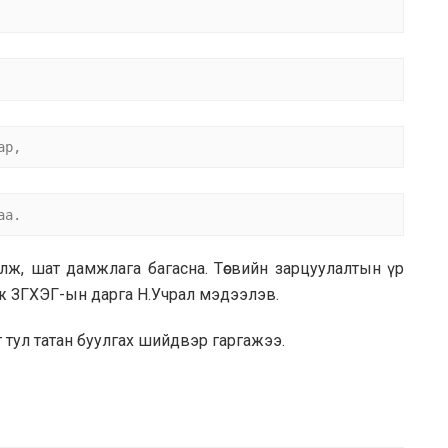
ар,
аа.
илж, шат дамжлага багасна. Төсвийн зарцуулалтын үр
ж ЗГХЭГ-ын дарга Н.Учрал мэдээлэв.
 тул татан буулгах шийдвэр гаргажээ.