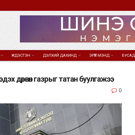
ҮНДЭСТЭН
ДЭЛХИЙ ДАХИНД
ЭРҮҮЛ МЭНД
БУСАД
дэх дөрвөн газрыг татан буулгажээ
0