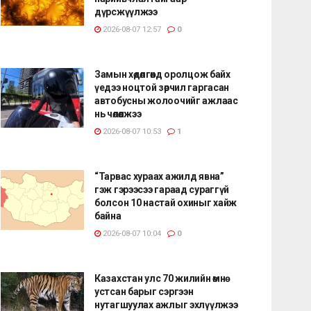
дүрсжүүлжээ
2026-08-07 12:57
0
Замын хөдөлгөөнд оролцож байх
үедээ ноцтой зөрчил гаргасан
автобусны жолоочийг ажлаас
нь чөлөөлжээ
2026-08-07 10:53
1
“Тарвас хураах ажилд явна”
гэж гэрээсээ гараад сураггүй
болсон 10 настай охиныг хайж
байна
2026-08-07 10:04
0
Казахстан улс 70 жилийн өмнө
устсан барыг сэргээн
нутагшуулах ажлыг эхлүүлжээ