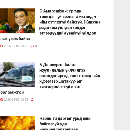
С.Амарсайхан: Үр төлөө
таньдаггүй зэрлэг амьтанд ч
ийм сэтгэхгүй байхгүй. Жинхэнэ
өөрсдөө тийм үйлдэл хийдэг
этгээдүүдийн увайгүй үйлдэл
гэж үзэж байна
2026-08-07 14:25
0
Б.Дашпүрэв: Аялал
жуулчлалын үйлчилгээ
эрхэлдэг иргэд таних тэмдгийн
хүрээгээр шатахууныг
хязгаарлалтгүй авах
боломжтой
2026-08-07 13:58
1
Нарны гадаргыг урьд өмнө
байгаагүй өндөр
нарийвчлалтайгаар