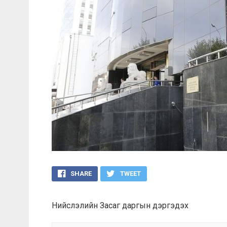
SHARE
TWEET
Нийслэлийн Засаг даргын дэргэдэх