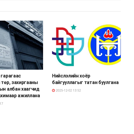
 гарагаас
Нийслэлийн хоёр
 төр, захиргааны
байгууллагыг татан буулгана
ын албан хаагчид
2025-12-02 13:52
ахимаар ажиллана
17