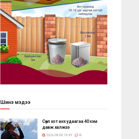
Шинэ мэдээ
Сөүл хот анх удаагаа 40 хэм
давж халжээ
2026-08-08 18:49
0