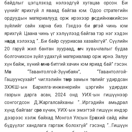
байдлыг цэгцлэхэд нэлээдгүй хугацаа орсон. Би
үүнийг ярихгүй л яваад байгаа юм. Одоо стратегийн
ордуудын материалууд орж ирэхээр өөрсдийнхөө хийсэн
зүйлийг сайн харна биз. Гэхдээ би өөртэй чинь юм
ярихгүй. Цаана чинь үг хэлүүлээд байгаа тэр нэг хэдэн
нөхдөд хэлэхэд “…Би байр сууриасаа хазайхгүй”. Сүүлийн
20 гаруй жил бантан зуураад, өмч хувьчлалыг будаа
болгочихсон зүйл удахгүй материалаар орж ирнэ. Залуу
хүн байж, хүний өмнөөс битгий хачин юм яриад бай” гэсэн.
Мөн “Тавантолгой-Зүүнбаян”, “Тавантолгой-
Гашуунсухайт” чиглэлийн төмөр замын төслийг удирдсан
ЗХЖШ-ын Барилга-инженерийн цэргийн удирдах
газрын дарга асан, 2024 онд УИХ-ын гишүүнээр
сонгогдсон Д.Жаргалсайханы “…Иргэдийн амьдрал
хүнд байгааг сөрөг хүчин, УИХ-ын эмэгтэй гишүүн индэр
дээрээс хэлж байхад Монгол Улсын Ерөнхий сайд ийм
бүдүүлэг хандлага гаргаж болохгүй” гэсэнд “…Гишүүн