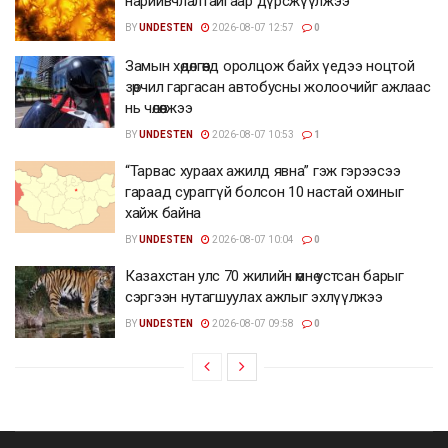
нарийвчлалтайгаар дүрсжүүлжээ
BY
UNDESTEN
2026-08-07 12:57
0
Замын хөдөлгөөнд оролцож байх үедээ ноцтой
зөрчил гаргасан автобусны жолоочийг ажлаас
нь чөлөөлжээ
BY
UNDESTEN
2026-08-07 10:53
1
“Тарвас хураах ажилд явна” гэж гэрээсээ
гараад сураггүй болсон 10 настай охиныг
хайж байна
BY
UNDESTEN
2026-08-07 10:04
0
Казахстан улс 70 жилийн өмнө устсан барыг
сэргээн нутагшуулах ажлыг эхлүүлжээ
BY
UNDESTEN
2026-08-07 09:58
0