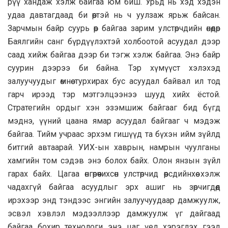
рүү хандаж хэлж байгаа юм биш. Урьд нь хэд хэдэн
удаа давтагдаад би өөртэй нь ч уулзаж ярьж байсан.
Зарчмын байр суурь өөр байгаа зарим улстөрчдийн өнөөдөр
Баялгийн санг бүрдүүлэхтэй холбоотой асуудал дээр
саад хийж байгаа дээр би тэгж хэлж байгаа. Энэ байр
суурин дээрээ би байна. Тэр хүмүүст хэлэхэд
залуучуудыг өмнөө турхирах бус асуудал байвал ил тод
гарч ирээд тэр мэтгэлцээнээ шууд хийх ёстой.
Стратегийн ордыг хэн эзэмшиж байгааг бид бүгд
мэднэ, үүний цаана ямар асуудал байгааг ч мэдэж
байгаа. Тийм учраас эрхэм гишүүд та бүхэн ийм зүйлд
битгий автаарай. УИХ-ын хаврын, намрын чуулганы
хамгийн том сэдэв энэ болох байх. Олон янзын зүйл
гарах байх. Цагаа өнгөрөөчихсөн улстөрчид өөрсдийнхөө хэлж
чадахгүй байгаа асуудлыг эрх ашиг нь зөрчигдөөд
ирэхээр энд тэндээс энгийн залуучуудаар дамжуулж,
эсвэл хэвлэл мэдээллээр дамжуулж үг дайгаад
байгаа бохир технологи энэ цаг үед хэрэглэх гээд