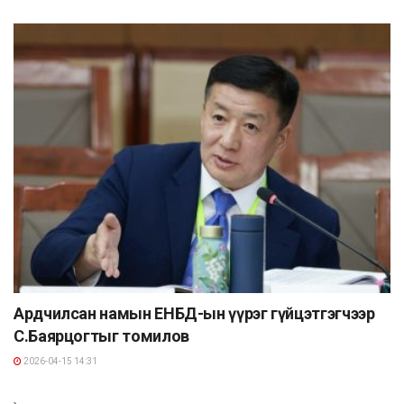
Ардчилсан намын ЕНБД-ын үүрэг гүйцэтгэгчээр
С.Баярцогтыг томилов
2026-04-15 14:31