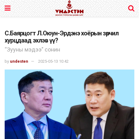
С.Баярцогт Л.Оюун-Эрдэнэ хоёрын зөрчил
хурцдаад эхлэв үү?
“Зууны мэдээ” сонин
by
undesten
2025-05-13 10:42