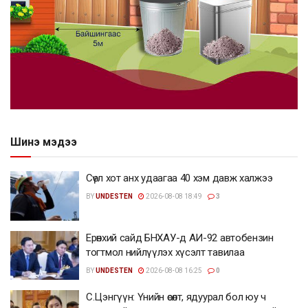
Шинэ мэдээ
Сөүл хот анх удаагаа 40 хэм давж халжээ
BY
UNDESTEN
2026-08-08 18:49
3
Ерөнхий сайд БНХАУ-д АИ-92 автобензин
тогтмол нийлүүлэх хүсэлт тавилаа
BY
UNDESTEN
2026-08-08 16:25
0
С.Цэнгүүн: Үнийн өсөлт, ядуурал бол юу ч