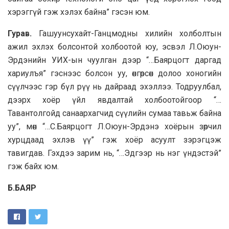
хэрэггүй гэж хэлэх байна” гэсэн юм.
Гурав.
Гашуунсухайт-Ганцмодны хилийн холболтын
ажил эхлэх болсонтой холбоотой юу, эсвэл Л.Оюун-
Эрдэнийн УИХ-ын чуулган дээр “…Баярцогт даргад
хариулъя” гэснээс болсон уу, өнгөрсөн долоо хоногийн
сүүлчээс гэр бүл рүү нь дайраад эхэллээ. Тодруулбал,
дээрх хоёр үйл явдалтай холбоотойгоор “…
Тавантолгойд санаархагчид сүүлийн сумаа тавьж байна
уу”, мөн “…С.Баярцогт Л.Оюун-Эрдэнэ хоёрын зөрчил
хурцдаад эхлэв үү” гэж хоёр асуулт зэрэгцэж
тавигдав. Гэхдээ зарим нь, “…Эдгээр нь нэг үндэстэй”
гэж байх юм.
Б.БАЯР