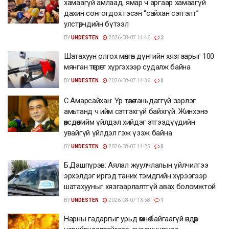
хамаагүй амлаад, ямар ч аргаар хамаагүй
дахин сонгогдох гэсэн “сайхан сэтгэлт”
улстөрчдийн бүтээл
BY
UNDESTEN
2026-08-07 14:46
2
Шатахуун олгох мөнгөн дүнгийн хязгаарыг 100
мянган төгрөгт хүргэхээр судалж байна
BY
UNDESTEN
2026-08-07 14:36
0
С.Амарсайхан: Үр төлөө таньдаггүй зэрлэг
амьтанд ч ийм сэтгэхгүй байхгүй. Жинхэнэ
өөрсдөө тийм үйлдэл хийдэг этгээдүүдийн
увайгүй үйлдэл гэж үзэж байна
BY
UNDESTEN
2026-08-07 14:25
0
Б.Дашпүрэв: Аялал жуулчлалын үйлчилгээ
эрхэлдэг иргэд таних тэмдгийн хүрээгээр
шатахууныг хязгаарлалтгүй авах боломжтой
BY
UNDESTEN
2026-08-07 13:58
1
Нарны гадаргыг урьд өмнө байгаагүй өндөр