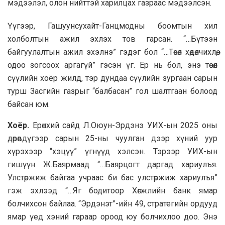
мэдээлэл, олон нийттэй харилцах газраас мэдээлсэн.
Үүгээр, Гашуунсухайт-Ганцмодны боомтын хил
холболтын ажил эхлэх тов гарсан. “…Бүтээн
байгуулалтын ажил эхэлнэ” гэдэг бол “…Төсөл хөдөлчихлөө,
одоо зогсоох аргагүй” гэсэн үг. Ер нь бол, энэ төсөл
сүүлийн хоёр жилд, тэр дундаа сүүлийн зургаан сарын
турш Засгийн газрыг “балбасан” гол шалтгаан болоод
байсан юм.
Хоёр.
Ерөнхий сайд Л.Оюун-Эрдэнэ УИХ-ын 2025 оны
дөрөвдүгээр сарын 25-ны чуулган дээр хүний уур
хүрэхээр “хэцүү” үгнүүд хэлсэн. Тэрээр УИХ-ын
гишүүн Ж.Баярмаад “…Баярцогт даргад хариулъя.
Улстөржиж байгаа учраас би бас улстөржиж хариулъя”
гэж эхлээд “…Яг бодитоор Хөгжлийн банк ямар
болчихсон байлаа. “Эрдэнэт”-ийн 49, стратегийн ордууд
ямар үед хэний гараар ороод юу болчихлоо доо. Энэ