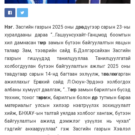
Нэг.
Засгийн газрын 2025 оны дөрөвдүгээр сарын 23-ны
хуралдааны дараа “…Гашуунсухайт-Ганцмод боомтын
хил дамнасан төмөр замын бүтээн байгуулалтын явцын
талаар Зам, тээврийн сайд Б.Дэлгэрсайхан Засгийн
газрын гишүүдэд танилцууллаа. Танилцуулгатай
холбогдуулан бүтээн байгуулалтын ажлыг 2025 оны
тавдугаар сарын 14-нд багтаан эхлүүлж, төлөвлөгөө гарган
ажиллахыг Ерөнхий сайд Л.Оюун-Эрдэнэ холбогдох
албаны хүмүүст даалгаж, “…Төмөр замын барилгын бүсэд
техник, тоног төхөөрөмж, барилгын болон өдөр тутмын бараа
материалыг улсын хилээр нэвтрүүлэх зохицуулалт
хийж, БНХАУ-ын талтай уялдаа холбоог хангаж, бүтээн
байгуулалтын ажилд дэмжлэг үзүүлэх нь чухал”
гэдгийг анхаарууллаа” гэж Засгийн газрын Хэвлэл