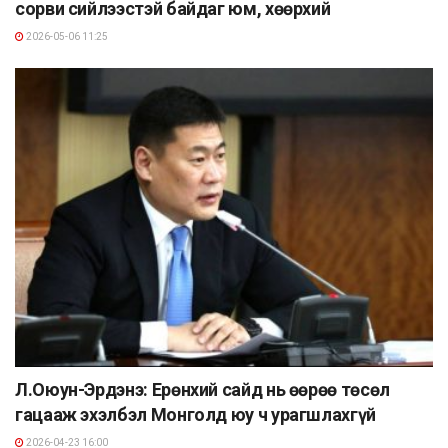
сорви сийлээстэй байдаг юм, xөөрxий
2026-05-06 11:25
Л.Оюун-Эрдэнэ: Ерөнхий сайд нь өөрөө төсөл
гацааж эхэлбэл Монголд юу ч урагшлахгүй
2026-04-23 16:00