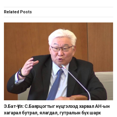
Related
Posts
Э.Бат-Үүл: С.Баярцогтыг нүцгэлээд харвал АН-ын
хагарал бутрал, ялагдал, гутралын бүх шарх