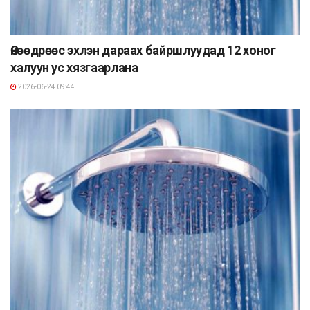
Өнөөдрөөс эхлэн дараах байршлуудад 12 хоног
халуун ус хязгаарлана
2026-06-24 09:44