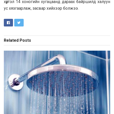
хүртэл 14 хоногийн хугацаанд дараах байршилд халуун
ус хязгаарлаж, засвар хийхээр болжээ.
Related
Posts