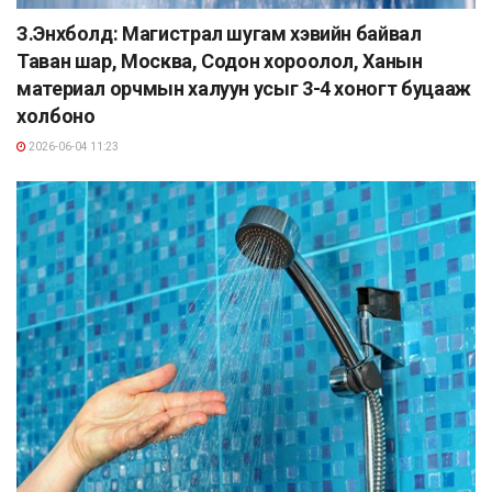
З.Энхболд: Магистрал шугам хэвийн байвал
Таван шар, Москва, Содон хороолол, Ханын
материал орчмын халуун усыг 3-4 хоногт буцааж
холбоно
2026-06-04 11:23