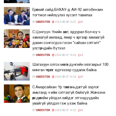
Ерөнхий сайд БНХАУ-д АИ-92 автобензин
тогтмол нийлүүлэх хүсэлт тавилаа
BY
UNDESTEN
2026-08-08 16:25
0
С.Цэнгүүн: Үнийн өсөлт, ядуурал бол юу ч
хамаагүй амлаад, ямар ч аргаар хамаагүй
дахин сонгогдох гэсэн “сайхан сэтгэлт”
улстөрчдийн бүтээл
BY
UNDESTEN
2026-08-07 14:46
2
Шатахуун олгох мөнгөн дүнгийн хязгаарыг 100
мянган төгрөгт хүргэхээр судалж байна
BY
UNDESTEN
2026-08-07 14:36
0
С.Амарсайхан: Үр төлөө таньдаггүй зэрлэг
амьтанд ч ийм сэтгэхгүй байхгүй. Жинхэнэ
өөрсдөө тийм үйлдэл хийдэг этгээдүүдийн
увайгүй үйлдэл гэж үзэж байна
BY
UNDESTEN
2026-08-07 14:25
0