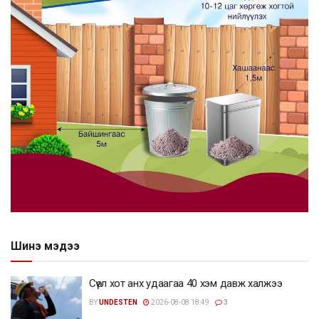
Шинэ мэдээ
Сөүл хот анх удаагаа 40 хэм давж халжээ
BY
UNDESTEN
2026-08-08 18:49
3