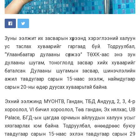
Зуны ээлжит их засварын хүрээнд хэрэглээний халуун
ус таслах хуваарийг гаргаад буй. Тодруулбал,
“Улаанбаатар дулааны сүлжээ” ТӨХК-аас энэ зун
дулааны шугам, тоноглолд засвар хийх хуваарийг
баталсан. Дулааны шугамын засвар, шинэчлэлийн
ажил тавдугаар сарын 15-наас эхэлж, наймдугаар
сарын 20-ны өдөр дуусах хуваарьтай байна.
Эхний ээлжинд МҮОНТВ, Гандан, ТБД Андууд, 2, 3, 4-р
хороолол, VI бичил хороолол, Төв гандан, Эх нялхас, UB
Palace, БГД-ын цагдаа орчмын айлуудын халуун усыг
хязгаарлах юм байна. Тодруулбал, өнөөдрөөс буюу
тавдугаар сарын 15-наас эхлэн тавдугаар сарын 29