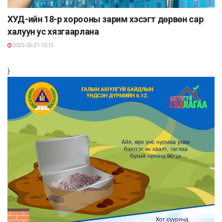
ХУД-ийн 18-р хорооны зарим хэсэгт дөрвөн сар
халуун ус хязгаарлана
2025-05-21 10:12
}