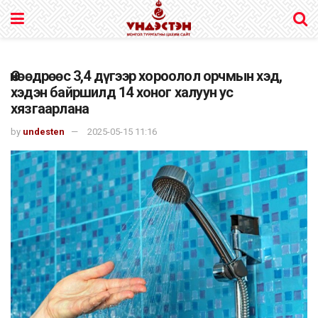
Өнөөдрөөс 3,4 дүгээр хороолол орчмын хэд,
хэдэн байршилд 14 хоног халуун ус
хязгаарлана
by
undesten
2025-05-15 11:16