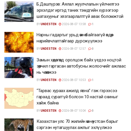
Б.Дашпүрэв: Аялал жуулчлалын үйлчилгээ
эрхэлдэг иргэд таних тэмдгийн хүрээгээр
шатахууныг хязгаарлалтгүй авах боломжтой
BY
UNDESTEN
2026-08-07 13:58
1
Нарны гадаргыг урьд өмнө байгаагүй өндөр
нарийвчлалтайгаар дүрсжүүлжээ
BY
UNDESTEN
2026-08-07 12:57
0
Замын хөдөлгөөнд оролцож байх үедээ ноцтой
зөрчил гаргасан автобусны жолоочийг ажлаас
нь чөлөөлжээ
BY
UNDESTEN
2026-08-07 10:53
1
“Тарвас хураах ажилд явна” гэж гэрээсээ
гараад сураггүй болсон 10 настай охиныг
хайж байна
BY
UNDESTEN
2026-08-07 10:04
0
Казахстан улс 70 жилийн өмнө устсан барыг
сэргээн нутагшуулах ажлыг эхлүүлжээ