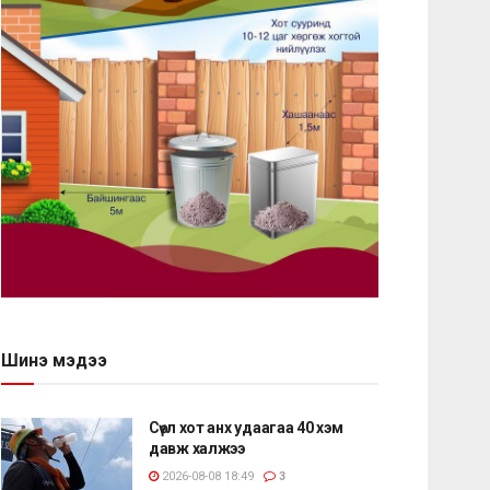
Шинэ мэдээ
Сөүл хот анх удаагаа 40 хэм
давж халжээ
2026-08-08 18:49
3