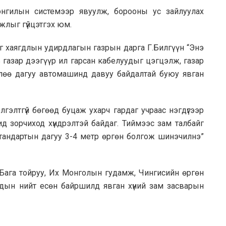
онгилын системээр явуулж, борооны ус зайлуулах
жлыг гүйцэтгэх юм.
ог хаягдлын удирдлагын газрын дарга Г.Билгүүн “Энэ
газар дээгүүр ил гарсан кабелуудыг цэгцэлж, газар
лөө дагуу автомашинд давуу байдалтай буюу явган
гэлтгүй бөгөөд буцаж ухарч гардаг учраас нэгдүгээр
ид зорчиход хүндрэлтэй байдаг. Тиймээс зам талбайг
стандартын дагуу 3-4 метр өргөн болгож шинэчилнэ”
, Бага тойруу, Их Монголын гудамж, Чингисийн өргөн
дын нийт есөн байршилд явган хүний зам засварын