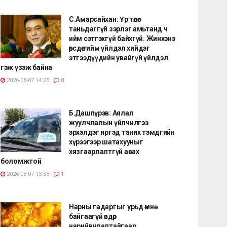
С.Амарсайхан: Үр төлөө
таньдаггүй зэрлэг амьтанд ч
ийм сэтгэхгүй байхгүй. Жинхэнэ
өөрсдөө тийм үйлдэл хийдэг
этгээдүүдийн увайгүй үйлдэл
гэж үзэж байна
2026-08-07 14:25
0
Б.Дашпүрэв: Аялал
жуулчлалын үйлчилгээ
эрхэлдэг иргэд таних тэмдгийн
хүрээгээр шатахууныг
хязгаарлалтгүй авах
боломжтой
2026-08-07 13:58
1
Нарны гадаргыг урьд өмнө
байгаагүй өндөр
нарийвчлалтайгаар