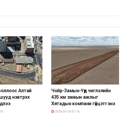
ооллоос Алтай
Чойр-Замын-Үүд чиглэлийн
 шууд нэвтрэх
435 км замын ажлыг
рдлээ
Хятадын компани гүйцэтгэнэ
10
2026-05-18 01:16