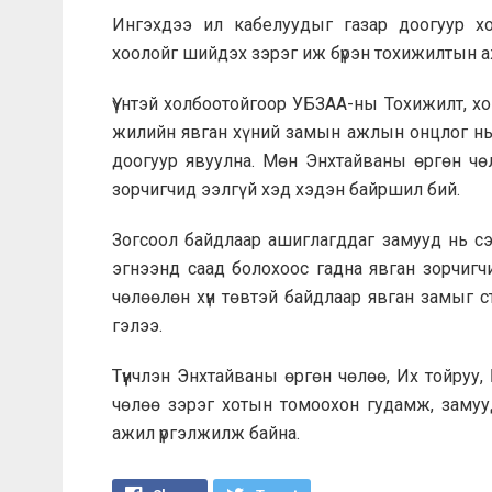
Ингэхдээ ил кабелуудыг газар доогуур х
хоолойг шийдэх зэрэг иж бүрэн тохижилтын а
Үүнтэй холбоотойгоор УБЗАА-ны Тохижилт, х
жилийн явган хүний замын ажлын онцлог нь 
доогуур явуулна. Мөн Энхтайваны өргөн чө
зорчигчид ээлгүй хэд хэдэн байршил бий.
Зогсоол байдлаар ашиглагддаг замууд нь сэл
эгнээнд саад болохоос гадна явган зорчигч
чөлөөлөн хүн төвтэй байдлаар явган замыг 
гэлээ.
Түүнчлэн Энхтайваны өргөн чөлөө, Их тойруу
чөлөө зэрэг хотын томоохон гудамж, замуу
ажил үргэлжилж байна.