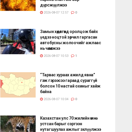
дүрсжүүлжээ
2026-08-07 12:57
0
Замын хөдөлгөөнд оролцож байх
үедээ ноцтой зөрчил гаргасан
автобусны жолоочийг ажлаас
нь чөлөөлжээ
2026-08-07 10:53
1
“Тарвас хураах ажилд явна”
гэж гэрээсээ гараад сураггүй
болсон 10 настай охиныг хайж
байна
2026-08-07 10:04
0
Казахстан улс 70 жилийн өмнө
устсан барыг сэргээн
нутагшуулах ажлыг эхлүүлжээ