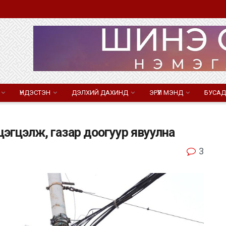
ҮНДЭСТЭН
ДЭЛХИЙ ДАХИНД
ЭРҮҮЛ МЭНД
БУСАД
 цэгцэлж, газар доогуур явуулна
3