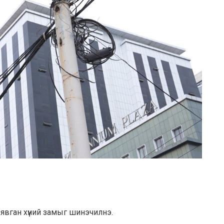
вган хүний замыг шинэчилнэ.