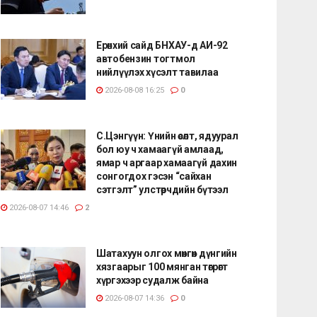
Ерөнхий сайд БНХАУ-д АИ-92
автобензин тогтмол
нийлүүлэх хүсэлт тавилаа
2026-08-08 16:25
0
С.Цэнгүүн: Үнийн өсөлт, ядуурал
бол юу ч хамаагүй амлаад,
ямар ч аргаар хамаагүй дахин
сонгогдох гэсэн “сайхан
сэтгэлт” улстөрчдийн бүтээл
2026-08-07 14:46
2
Шатахуун олгох мөнгөн дүнгийн
хязгаарыг 100 мянган төгрөгт
хүргэхээр судалж байна
2026-08-07 14:36
0