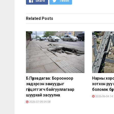
Share
Tweet
Related
Posts
Б.Пүрэвдагва: Борооноор
Нарны хор
эвдэрсэн замуудыг
хотхон руу
гүйцэтгэгч байгууллагаар
боломж бү
шуурхай засуулна
2026-06-04 14:
2026-07-09 09:08