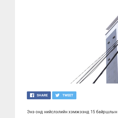
SHARE
TWEET
Энэ онд нийслэлийн хэмжээнд 15 байршлын я