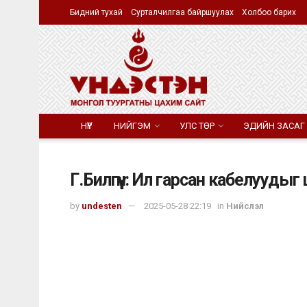
Бидний тухай
Сурталчилгаа байршуулах
Холбоо барих
НҮҮР
НИЙГЭМ
УЛС ТӨР
ЭДИЙН ЗАСАГ
Г.Билгүүн: Ил гарсан кабелуудыг
by
undesten
2025-05-28 22:19
in
Нийслэл