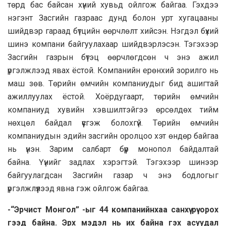
төрд бас байсан хүний хувьд ойлгож байгаа. Гэхдээ
нэгэнт Засгийн газраас дунд болон урт хугацааны
шийдвэр гараад бүтцийн өөрчлөлт хийсэн. Нэгдэл бүхий
шинэ компани байгуулахаар шийдвэрлэсэн. Тэгэхээр
Засгийн газрын бүтэц өөрчлөгдсөн ч энэ ажил
үргэлжлээд явах ёстой. Компанийн ерөнхий зорилго нь
маш зөв. Төрийн өмчийн компаниудыг бид ашигтай
ажиллуулах ёстой. Хоёрдугаарт, төрийн өмчийн
компаниуд хувийн хэвшилтэйгээ өрсөлдөх тийм
нөхцөл байдал үүсгэж болохгүй. Төрийн өмчийн
компаниудын эдийн засгийн оролцоо хэт өндөр байгаа
нь үнэн. Зарим салбарт бүүр монопол байдалтай
байна. Үүнийг задлах хэрэгтэй. Тэгэхээр шинээр
байгуулагдсан Засгийн газар ч энэ бодлогыг
үргэлжлүүлээд явна гэж ойлгож байгаа.
-“Эрчист Монгол” -ыг 44 компанийнхаа санхүү рүү орох
гээд байна. Эрх мэдэл нь их байна гэх асуудал