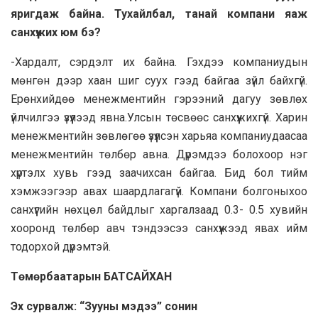
яригдаж байна. Тухайлбал, танай компани яаж
санхүүжих юм бэ?
-Хардалт, сэрдэлт их байна. Гэхдээ компаниудын
мөнгөн дээр хаан шиг суух гээд байгаа зүйл байхгүй.
Ерөнхийдөө менежментийн гэрээний дагуу зөвлөх
үйлчилгээ үзүүлээд явна.Улсын төсвөөс санхүүжихгүй. Харин
менежментийн зөвлөгөө үзүүлсэн харьяа компаниудаасаа
менежментийн төлбөр авна. Дүрэмдээ болохоор нэг
хүртэлх хувь гээд заачихсан байгаа. Бид бол тийм
хэмжээгээр авах шаардлагагүй. Компани болгоныхоо
санхүүгийн нөхцөл байдлыг харгалзаад 0.3- 0.5 хувийн
хооронд төлбөр авч тэндээсээ санхүүжээд явах ийм
тодорхой дүрэмтэй.
Төмөрбаатарын БАТСАЙХАН
Эх сурвалж: “Зууны мэдээ” сонин