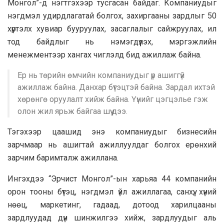
Монгол”-д нэгтгэхээр тусгасан байдаг. Компаниудыг
нэгдмэл удирдлагатай болгох, захиргааны зардлыг 50
хүртэлх хувиар бууруулах, засаглалыг сайжруулах, ил
тод байдлыг нь нэмэгдүүлэх, мэргэжлийн
менежментээр хангах чиглэлд бид ажиллаж байна.
Ер нь төрийн өмчийн компаниудыг үр ашиггүй
ажиллаж байна. Данхар бүтэцтэй байна. Зардал ихтэй
хөрөнгө оруулалт хийж байна. Үүнийг цэгцэлье гэж
олон жил ярьж байгаа шүү дээ.
Тэгэхээр цаашид энэ компаниудыг бизнесийн
зарчмаар нь ашигтай ажиллуулдаг болгох ерөнхий
зарчим баримталж ажиллана.
Ингэхдээ “Эрчист Монгол”-ын харьяа 44 компанийн
орон тооны бүтэц, нэгдмэл үйл ажиллагаа, санхүү, хүний
нөөц, маркетинг, гадаад, дотоод харилцааны
зардлуудад дүн шинжилгээ хийж, зардлуудыг аль