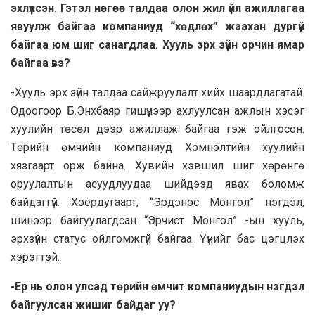
эхлүүлсэн. Гэтэл нөгөө талдаа олон жил үйл ажиллагаа
явуулж байгаа компаниуд “хөдлөх” жаахан дургүй
байгаа юм шиг санагдлаа. Хууль эрх зүйн орчин ямар
байгаа вэ?
-Хууль эрх зүйн талдаа сайжруулалт хийх шаардлагатай.
Одоогоор Б.Энхбаяр гишүүнээр ахлуулсан ажлын хэсэг
хуулийн төсөл дээр ажиллаж байгаа гэж ойлгосон.
Төрийн өмчийн компаниуд Хэмнэлтийн хуулийн
хязгаарт орж байна. Хувийн хэвшил шиг хөрөнгө
оруулалтын асуудлуудаа шийдээд явах боломж
байдаггүй. Хоёрдугаарт, “Эрдэнэс Монгол” нэгдэл,
шинээр байгуулагдсан “Эрчист Монгол” -ын хууль,
эрхзүйн статус ойлгомжгүй байгаа. Үүнийг бас цэгцлэх
хэрэгтэй.
-Ер нь олон улсад төрийн өмчит компаниудын нэгдэл
байгуулсан жишиг байдаг уу?