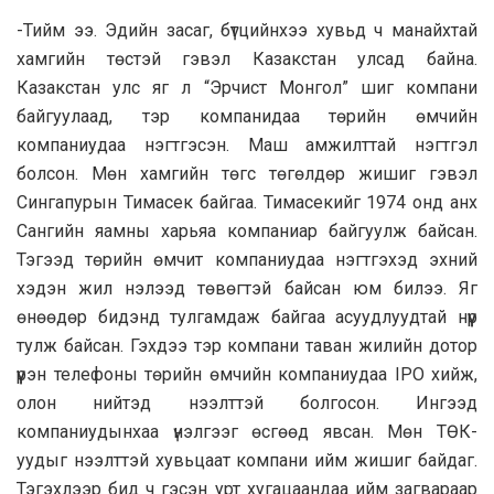
-Тийм ээ. Эдийн засаг, бүтцийнхээ хувьд ч манайхтай
хамгийн төстэй гэвэл Казакстан улсад байна.
Казакстан улс яг л “Эрчист Монгол” шиг компани
байгуулаад, тэр компанидаа төрийн өмчийн
компаниудаа нэгтгэсэн. Маш амжилттай нэгтгэл
болсон. Мөн хамгийн төгс төгөлдөр жишиг гэвэл
Сингапурын Тимасек байгаа. Тимасекийг 1974 онд анх
Сангийн яамны харьяа компаниар байгуулж байсан.
Тэгээд төрийн өмчит компаниудаа нэгтгэхэд эхний
хэдэн жил нэлээд төвөгтэй байсан юм билээ. Яг
өнөөдөр бидэнд тулгамдаж байгаа асуудлуудтай нүүр
тулж байсан. Гэхдээ тэр компани таван жилийн дотор
үүрэн телефоны төрийн өмчийн компаниудаа IPO хийж,
олон нийтэд нээлттэй болгосон. Ингээд
компаниудынхаа үнэлгээг өсгөөд явсан. Мөн ТӨК-
уудыг нээлттэй хувьцаат компани ийм жишиг байдаг.
Тэгэхлээр бид ч гэсэн урт хугацаандаа ийм загвараар