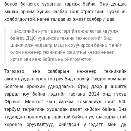
болох багасгах зураглал гаргаж байна. Энэ дундаа
манай эрчим хүчний салбар бол стратегийн чухал ач
холбогдолтой, нөгөө талдаа их эмзэг салбар л даа.
Нийслэлийн нутаг дэвсгэрт үйл ажиллагаа явуулж
байгаа ДЦС-уудынхаа техник технологийг бид
шинэчилж чадаагүй, маш их хуучирсан байна. Үүнийг
олон инженер техникийн ажилтны хүчээр өнөөг
хүртэл авч явж байгаа нь ойлгомжтой.
Тэгэхээр энэ салбарын инженер техникийн
ажилтнуудын орон тоо руу бид орохгүй. Гэхдээ компани
болгоны ерөнхий удирдлагын бүтэц дээр үр ашиггүй
зардал юу байна гэдгийг гаргана. 2024 онд гэхэд
“Эрчист Монгол” -ын харьяа компаниуд нийт 640
тэрбум төгрөгийн худалдан авалт хийсэн байна. Энэ
худалдан авалтууд үр ашигтай байсан уу, шаардлагатай
хөрөнгө оруулалтууд хийгдсэн үү гэдэгт мөн дүн