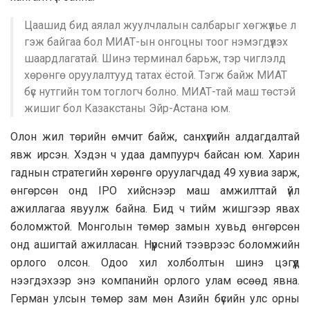
Цаашид бид аялал жуулчлалын салбарыг хөгжүүлье л
гэж байгаа бол МИАТ-ын онгоцны тоог нэмэгдүүлэх
шаардлагатай. Шинэ терминал барьж, тэр чиглэлд
хөрөнгө оруулалтууд татах ёстой. Тэгж байж МИАТ
бүс нутгийн том тоглогч болно. МИАТ-тай маш төстэй
жишиг бол Казакстаны Эйр-Астана юм.
Олон жил төрийн өмчит байж, санхүүгийн алдагдалтай
явж ирсэн. Хэдэн ч удаа дампуурч байсан юм. Харин
гаднын стратегийн хөрөнгө оруулагчдад 49 хувиа зарж,
өнгөрсөн онд IPO хийснээр маш амжилттай үйл
ажиллагаа явуулж байна. Бид ч тийм жишгээр явах
боломжтой. Монголын төмөр замын хувьд өнгөрсөн
онд ашигтай ажилласан. Нүүрсний тээврээс боломжийн
орлого олсон. Одоо хил холболтын шинэ цэгүүд
нээгдэхээр энэ компанийн орлого улам өсөөд явна.
Герман улсын төмөр зам мөн Азийн бүсийн улс орны