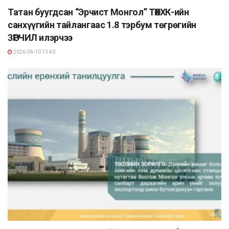
Татан буугдсан “Эрчист Монгол” ТӨХХК-ийн
санхүүгийн тайлангаас 1.8 тэрбум төгрөгийн
ЗӨРЧИЛ илэрчээ
2026-06-10 13:40