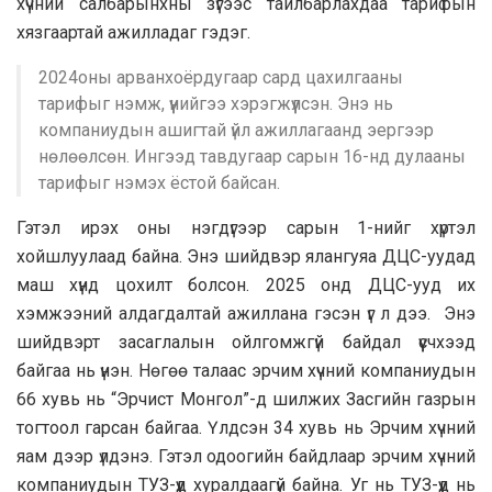
хүчний салбарынхны зүгээс тайлбарлахдаа тарифын
хязгаартай ажилладаг гэдэг.
2024оны арванхоёрдугаар сард цахилгааны
тарифыг нэмж, үүнийгээ хэрэгжүүлсэн. Энэ нь
компаниудын ашигтай үйл ажиллагаанд эергээр
нөлөөлсөн. Ингээд тавдугаар сарын 16-нд дулааны
тарифыг нэмэх ёстой байсан.
Гэтэл ирэх оны нэгдүгээр сарын 1-нийг хүртэл
хойшлуулаад байна. Энэ шийдвэр ялангуяа ДЦС-уудад
маш хүнд цохилт болсон. 2025 онд ДЦС-ууд их
хэмжээний алдагдалтай ажиллана гэсэн үг л дээ. Энэ
шийдвэрт засаглалын ойлгомжгүй байдал үүсчхээд
байгаа нь үнэн. Нөгөө талаас эрчим хүчний компаниудын
66 хувь нь “Эрчист Монгол”-д шилжих Засгийн газрын
тогтоол гарсан байгаа. Үлдсэн 34 хувь нь Эрчим хүчний
яам дээр үлдэнэ. Гэтэл одоогийн байдлаар эрчим хүчний
компаниудын ТУЗ-үүд хуралдаагүй байна. Уг нь ТУЗ-үүд нь