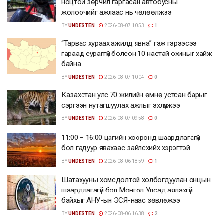
ноцтой зөрчил гаргасан автобусны
жолоочийг ажлаас нь чөлөөлжээ
BY
UNDESTEN
2026-08-07 10:53
1
“Тарвас хураах ажилд явна” гэж гэрээсээ
гараад сураггүй болсон 10 настай охиныг хайж
байна
BY
UNDESTEN
2026-08-07 10:04
0
Казахстан улс 70 жилийн өмнө устсан барыг
сэргээн нутагшуулах ажлыг эхлүүлжээ
BY
UNDESTEN
2026-08-07 09:58
0
11:00 – 16:00 цагийн хооронд шаардлагагүй
бол гадуур явахаас зайлсхийх хэрэгтэй
BY
UNDESTEN
2026-08-06 18:59
1
Шатахууны хомсдолтой холбогдуулан онцын
шаардлагагүй бол Монгол Улсад аялахгүй
байхыг АНУ-ын ЭСЯ-наас зөвлөжээ
BY
UNDESTEN
2026-08-06 16:38
2