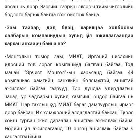
явсан нь дээр. Засгийн газрын зүгээс ч тийм чиглэлийн
бодлого барьж байгаа гэж ойлгож байна.
-Зам тээвэр, дэд бүтэц, харилцаа холбооны
салбарын компаниудын хувьд үйл ажиллагаандаа
хэрхэн анхаарч байна вэ?
-Монголын төмөр зам, МИАТ, Иргэний нисэхийн
үндэсний төв зэрэг компаниуд багтсан байгаа. Тэд
манай “Эрчист Монгол”-ын харьяанд байгаа 44
компаниас хамгийн санхүүгийн боломжтой, ашигтай
ажиллаж байгаа газрууд. Тэр дундаа удирдлагын
чанар, ур чадварын хувьд хамгийн өндөр байгаа нь
МИАТ. Цар тахлын үед МИАТ бараг дампуурлын ирмэг
дээр байсан. Их хэмжээний алдагдалтай байсан. Түүнээс
хойш гурван жил дараалан ашигтай ажиллаж байна.
Өөрийн үйл ажиллагаанд 10 онгоц ашиглаж байгаа ч
хангалтгүй байна.