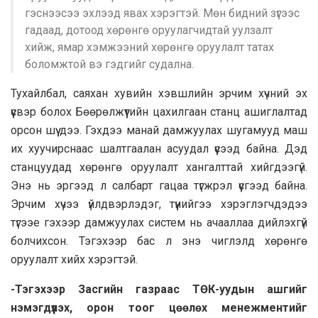
гэснээсээ эхлээд явах хэрэгтэй. Мөн бидний зүгээс
гадаад, дотоод хөрөнгө оруулагчидтай уулзалт
хийж, ямар хэмжээний хөрөнгө оруулалт татах
боломжтой вэ гэдгийг судална.
Тухайлбал, саяхан хувийн хэвшлийн эрчим хүчний эх
үүсвэр болох Бөөрөлжүүтийн цахилгаан станц ашиглалтад
орсон шүү дээ. Гэхдээ манай дамжуулах шугамууд маш
их хуучирснаас шалтгаалан асуудал үүсээд байна. Дэд
станцуудад хөрөнгө оруулалт хангалттай хийгдээгүй.
Энэ нь эргээд л салбарт гацаа түгжрэл үүсгээд байна.
Эрчим хүчээ үйлдвэрлэдэг, түүнийгээ хэрэглэгчдэдээ
түгээе гэхээр дамжуулах систем нь ачааллаа дийлэхгүй
болчихсон. Тэгэхээр бас л энэ чиглэлд хөрөнгө
оруулалт хийх хэрэгтэй.
-Тэгэхээр Засгийн газраас ТӨК-уудын ашгийг
нэмэгдүүлэх, орон тоог цөөлөх менежментийг