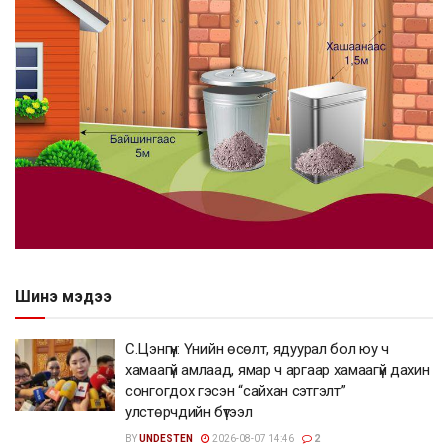
Шинэ мэдээ
С.Цэнгүүн: Үнийн өсөлт, ядуурал бол юу ч
хамаагүй амлаад, ямар ч аргаар хамаагүй дахин
сонгогдох гэсэн “сайхан сэтгэлт”
улстөрчдийн бүтээл
BY
UNDESTEN
2026-08-07 14:46
2