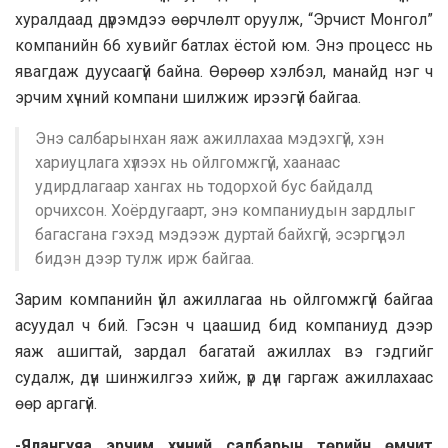
хуралдаад дүрэмдээ өөрчлөлт оруулж, “Эрчист Монгол”
компанийн 66 хувийг батлах ёстой юм. Энэ процесс нь
явагдаж дуусаагүй байна. Өөрөөр хэлбэл, манайд нэг ч
эрчим хүчний компани шилжиж ирээгүй байгаа.
Энэ салбарынхан яаж ажиллахаа мэдэхгүй, хэн
хариуцлага хүлээх нь ойлгомжгүй, хаанаас
удирдлагаар хангах нь тодорхой бус байдалд
орчихсон. Хоёрдугаарт, энэ компаниудын зардлыг
багасгана гэхэд мэдээж дуртай байхгүй, эсэргүүцэл
бидэн дээр тулж ирж байгаа.
Зарим компанийн үйл ажиллагаа нь ойлгомжгүй байгаа
асуудал ч бий. Гэсэн ч цаашид бид компаниуд дээр
яаж ашигтай, зардал багатай ажиллах вэ гэдгийг
судалж, дүн шинжилгээ хийж, үр дүн гаргаж ажиллахаас
өөр аргагүй.
-Ялангуяа эрчим хүчний салбарын төрийн өмчит