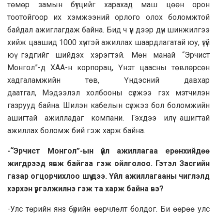
төмөр замын бүтцийг харахад маш цөөн орон
тоотойгоор их хэмжээний орлого олох боломжтой
байдал ажиглагдаж байна. Бид ч үүн дээр дүн шинжилгээ
хийж цаашид 1000 хүнтэй ажиллах шаардлагатай юу, үгүй
юү гэдгийг шийдэх хэрэгтэй. Мөн манай “Эрчист
Монгол”-д ХАА-н корпорац, Үнэт цаасны төвлөрсөн
хадгаламжийн төв, Үндэсний давхар
даатгал, Мэдээлэл холбооны сүлжээ гэх мэтчилэн
газрууд байна. Шилэн кабелын сүлжээ бол боломжийн
ашигтай ажилладаг компани. Гэхдээ илүү ашигтай
ажиллах боломж бий гэж харж байна.
-“Эрчист Монгол”-ын үйл ажиллагаа ерөнхийдөө
жигдрээд явж байгаа гэж ойлголоо. Гэтэл Засгийн
газар огцорчихлоо шүү дээ. Үйл ажиллагааны чиглэлд
хэрхэн үргэлжилнэ гэж та харж байна вэ?
-Улс төрийн янз бүрийн өөрчлөлт болдог. Би өөрөө улс