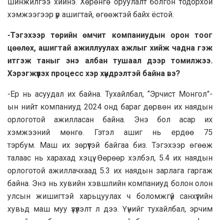
шинжилгээ хийнэ. Хөрөнгө оруулалт болгон тодорхой
хэмжээгээр үр ашигтай, өгөөжтэй байх ёстой.
-Тэгэхээр төрийн өмчит компаниудын орон тоог
цөөлөх, ашигтай ажиллуулах ажлыг хийж чадна гэж
итгэж таныг энэ албан тушаал дээр томилжээ.
Хэрэгжүүлэх процесс хэр хүндрэлтэй байна вэ?
-Ер нь асуудал их байна. Тухайлбал, “Эрчист Монгол”-
ын нийт компаниуд 2024 онд бараг дөрвөн их наядын
орлоготой ажилласан байна. Энэ бол асар их
хэмжээний мөнгө. Гэтэл ашиг нь ердөө 75
тэрбум. Маш их зөрүүтэй байгаа биз. Тэгэхээр өгөөж
талаас нь харахад хэцүү. Өөрөөр хэлбэл, 5.4 их наядын
орлоготой ажиллачхаад 5.3 их наядын зарлага гаргаж
байна. Энэ нь хувийн хэвшлийн компаниуд болон олон
улсын жишигтэй харьцуулах ч боломжгүй санхүүгийн
хувьд маш муу үзүүлэлт л дээ. Үүнийг тухайлбал, эрчим