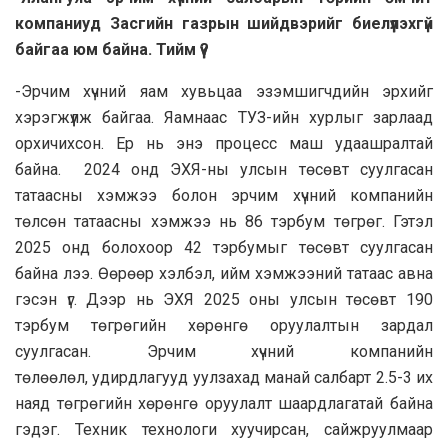
компаниуд Засгийн газрын шийдвэрийг биелүүлэхгүй
байгаа юм байна. Тийм үү?
-Эрчим хүчний яам хувьцаа эзэмшигчдийн эрхийг
хэрэгжүүлж байгаа. Яамнаас ТУЗ-ийн хурлыг зарлаад
орхичихсон. Ер нь энэ процесс маш удаашралтай
байна. 2024 онд ЭХЯ-ны улсын төсөвт суулгасан
татаасны хэмжээ болон эрчим хүчний компанийн
төлсөн татаасны хэмжээ нь 86 тэрбум төгрөг. Гэтэл
2025 онд болохоор 42 тэрбумыг төсөвт суулгасан
байна лээ. Өөрөөр хэлбэл, ийм хэмжээний татаас авна
гэсэн үг. Дээр нь ЭХЯ 2025 оны улсын төсөвт 190
тэрбум төгрөгийн хөрөнгө оруулалтын зардал
суулгасан. Эрчим хүчний компанийн
төлөөлөл, удирдлагууд уулзахад манай салбарт 2.5-3 их
наяд төгрөгийн хөрөнгө оруулалт шаардлагатай байна
гэдэг. Техник технологи хуучирсан, сайжруулмаар