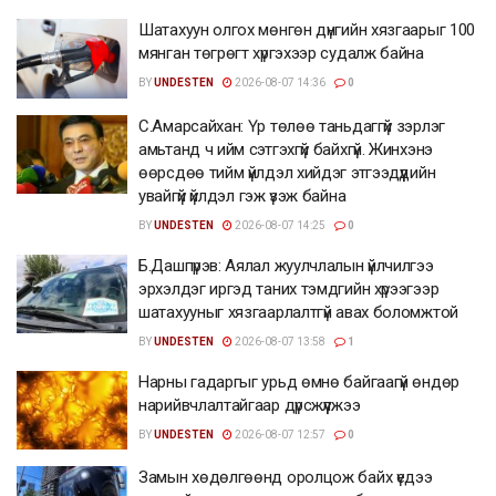
Шатахуун олгох мөнгөн дүнгийн хязгаарыг 100
мянган төгрөгт хүргэхээр судалж байна
BY
UNDESTEN
2026-08-07 14:36
0
С.Амарсайхан: Үр төлөө таньдаггүй зэрлэг
амьтанд ч ийм сэтгэхгүй байхгүй. Жинхэнэ
өөрсдөө тийм үйлдэл хийдэг этгээдүүдийн
увайгүй үйлдэл гэж үзэж байна
BY
UNDESTEN
2026-08-07 14:25
0
Б.Дашпүрэв: Аялал жуулчлалын үйлчилгээ
эрхэлдэг иргэд таних тэмдгийн хүрээгээр
шатахууныг хязгаарлалтгүй авах боломжтой
BY
UNDESTEN
2026-08-07 13:58
1
Нарны гадаргыг урьд өмнө байгаагүй өндөр
нарийвчлалтайгаар дүрсжүүлжээ
BY
UNDESTEN
2026-08-07 12:57
0
Замын хөдөлгөөнд оролцож байх үедээ