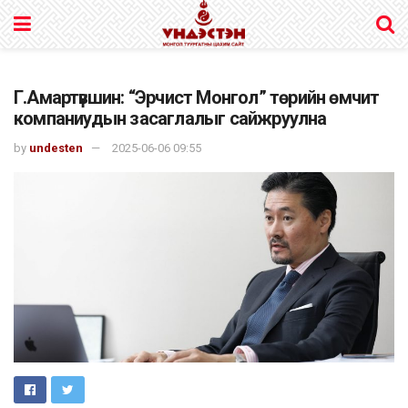
Г.Амартүвшин: “Эрчист Монгол” төрийн өмчит
компаниудын засаглалыг сайжруулна
by
undesten
2025-06-06 09:55