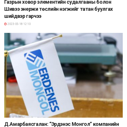
Газрын ховор элементийн судалгааны болон
Шивээ энержи төслийн нэгжийг татан буулгах
шийдвэр гарчээ
2023-05-18 12:10
Д.Амарбаясгалан: “Эрдэнэс Монгол” компанийн