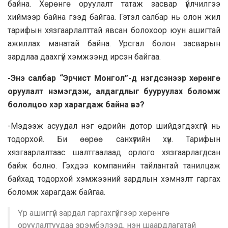
байна. Хөрөнгө оруулалт татаж засвар үйлчилгээ
хиймээр байна гээд байгаа. Гэтэл салбар нь олон жил
тарифын хязгаарлалттай явсан болохоор юун ашигтай
ажиллах манатай байна. Урсгал болон засварын
зардлаа даахгүй хэмжээнд ирсэн байгаа.
-Энэ салбар “Эрчист Монгол”-д нэгдсэнээр хөрөнгө
оруулалт нэмэгдэж, алдагдлыг бууруулах боломж
бололцоо хэр харагдаж байна вэ?
-Мэдээж асуудал нэг өдрийн дотор шийдэгдэхгүй нь
тодорхой. Би өөрөө санхүүгийн хүн. Тарифын
хязгаарлалтаас шалтгаалаад орлого хязгаарлагдсан
байж болно. Гэхдээ компанийн тайлантай танилцаж
байхад тодорхой хэмжээний зардлын хэмнэлт гаргах
боломж харагдаж байгаа.
Үр ашиггүй зардал гаргахгүйгээр хөрөнгө
оруулалтуудаа эрэмбэлээд, нэн шаардлагатай