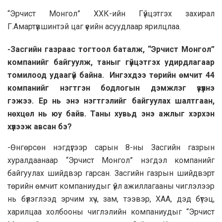
“Эрчист Монгол” ХХК-ийн Гүйцэтгэх захирал
Г.Амартүвшинтэй цаг үеийн асуудлаар ярилцлаа.
-Засгийн газраас тогтоол баталж, “Эрчист Монгол”
компанийг байгуулж, таныг гүйцэтгэх удирдлагаар
томилоод удаагүй байна. Ингэхдээ төрийн өмчит 44
компанийг нэгтгэн бодлогын дэмжлэг үзүүлнэ
гэжээ. Ер нь энэ нэгтгэлийг байгуулах шалтгаан,
нөхцөл нь юу байв. Таны хувьд энэ ажлыг хэрхэн
хүлээж авсан бэ?
-Өнгөрсөн нэгдүгээр сарын 8-ны Засгийн газрын
хуралдаанаар “Эрчист Монгол” нэгдэл компанийг
байгуулах шийдвэр гарсан. Засгийн газрын шийдвэрт
төрийн өмчит компаниудыг үйл ажиллагааны чиглэлээр
нь бүлэглээд эрчим хүч, зам, тээвэр, ХАА, дэд бүтэц,
харилцаа холбооны чиглэлийн компаниудыг “Эрчист