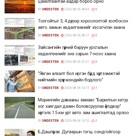
цахилгаантай аадар бороо орно
BY
UNDESTEN
2026-08-05 08:44
0
Толгойтыг 3, 4 дүгээр хороололтой холбосон
авто замын хөдөлгөөнийг хэсэгчлэн хаана
BY
UNDESTEN
2026-08-05 08:17
0
Зайсангийн гүүрний баруун урсгалын
хөдөлгөөнийг энэ сарын 7-ноос хаана
BY
UNDESTEN
2026-08-05 07:57
0
“Явган алхалт бол иргэн бүрд хүртээмжтэй
нийгмийн эрүүл мэндийн бодлого”
BY
UNDESTEN
2026-08-04 16:13
1
Морингийн давааны замаас “Барилгын хатуу
хог хаягдал дахин боловсруулах үйлдвэр”
хүртэлх 1.5 км урт авто зам ашиглалтад орлоо
BY
UNDESTEN
2026-08-04 14:20
1
Б.Дашпүрэв: Дугаарын тэгш, сондгойгоор