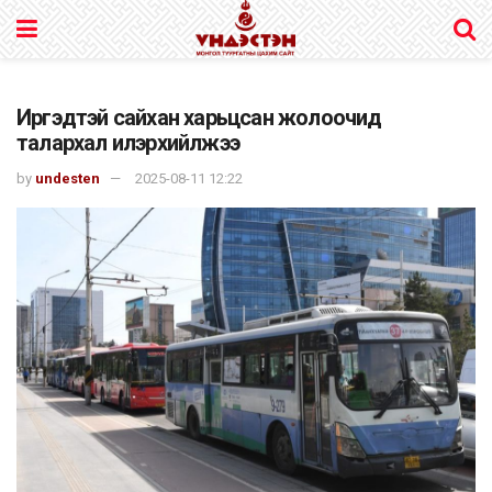
Иргэдтэй сайхан харьцсан жолоочид
талархал илэрхийлжээ
by
undesten
2025-08-11 12:22