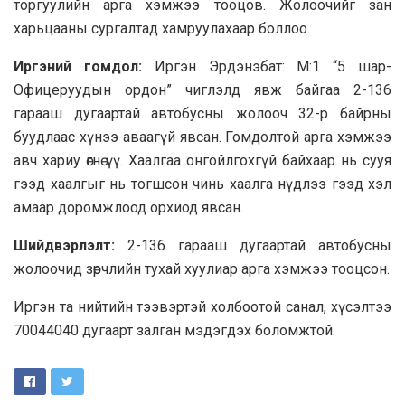
торгуулийн арга хэмжээ тооцов. Жолоочийг зан
харьцааны сургалтад хамруулахаар боллоо.
Иргэний гомдол:
Иргэн Эрдэнэбат: М:1 “5 шар-
Офицеруудын ордон” чиглэлд явж байгаа 2-136
гарааш дугаартай автобусны жолооч 32-р байрны
буудлаас хүнээ аваагүй явсан. Гомдолтой арга хэмжээ
авч хариу өгнө үү. Хаалгаа онгойлгохгүй байхаар нь сууя
гээд хаалгыг нь тогшсон чинь хаалга нүдлээ гээд хэл
амаар доромжлоод орхиод явсан.
Шийдвэрлэлт:
2-136 гарааш дугаартай автобусны
жолоочид зөрчлийн тухай хуулиар арга хэмжээ тооцсон.
Иргэн та нийтийн тээвэртэй холбоотой санал, хүсэлтээ
70044040 дугаарт залган мэдэгдэх боломжтой.