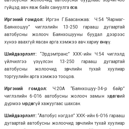
гүйцэд авч явж байх сануулга өгсөн.
Иргэний гомдол:
Иргэн Г.Баасанжав: Ч:54 “Яармаг-
Баянхошуу” чиглэлийн 13-250 гарааш дугаартай
автобусны жолооч Баянхошууны буудал дээрээс
хүнээ авахгүй явсан арга хэмжээ авч хариу өгнө үү.
Шийдвэрлэлт:
“Эрдэмтранс” ХХК-ийн Ч:54 чиглэлд
үйлчилгээ үзүүлсэн 13-250 гарааш дугаартай
автобусны жолоочид зөрчлийн тухай хуулиар
торгуулийн арга хэмжээ тооцов.
Иргэний гомдол:
Ч:20А “Баянхошуу-34-р байр”
чиглэлийн 6-016 автобусны жолооч замын хөдөлгөөний
дүрмээ мөрдөхгүй хажуугаас шахсан.
Шийдвэрлэлт:
“Автобус нэгдэл” ХХК-ийн 6-016 гарааш
дугаартай автобусны жолоочид зөрчлийн тухай хуулиар