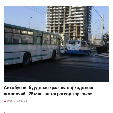
Автобусны буудлаас хүнээ авалгүй хөдөлсөн
жолоочийг 25 мянган төгрөгөөр торгожээ
2025-01-28 13:24