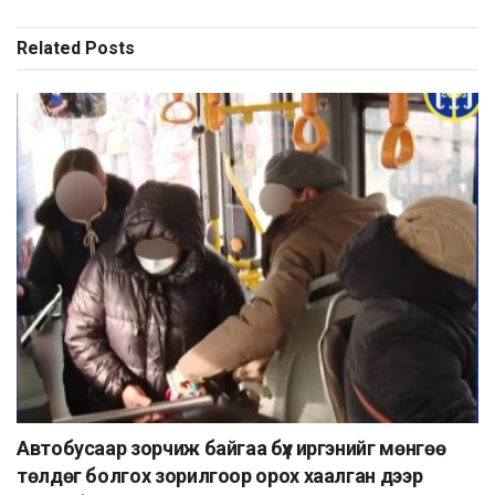
Related
Posts
Автобусаар зорчиж байгаа бүх иргэнийг мөнгөө
төлдөг болгох зорилгоор орох хаалган дээр