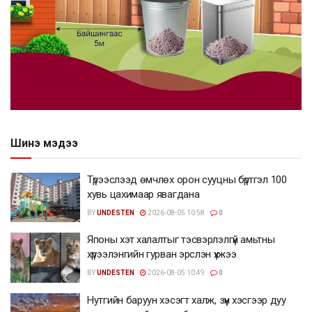
Шинэ мэдээ
Түрээслээд өмчлөх орон сууцны бүртгэл 100
хувь цахимаар явагдана
BY
UNDESTEN
2026-08-05 10:58
0
Японы хэт халалтыг тэсвэрлэлгүй амьтны
хүрээлэнгийн гурван эрслэн үхжээ
BY
UNDESTEN
2026-08-05 10:49
0
Нутгийн баруун хэсэгт халж, зүүн хэсгээр дуу