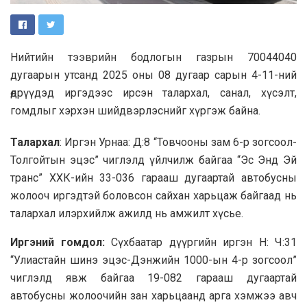
Нийтийн тээврийн бодлогын газрын 70044040
дугаарын утсанд 2025 оны 08 дугаар сарын 4-11-ний
өдрүүдэд иргэдээс ирсэн талархал, санал, хүсэлт,
гомдлыг хэрхэн шийдвэрлэснийг хүргэж байна.
Талархал
: Иргэн Урнаа: Д:8 “Товчооны зам 6-р зогсоол-
Толгойтын эцэс” чиглэлд үйлчилж байгаа “Эс Энд Эй
транс” ХХК-ийн 33-036 гарааш дугаартай автобусны
жолооч иргэдтэй боловсон сайхан харьцаж байгаад нь
талархал илэрхийлж ажилд нь амжилт хүсье.
Иргэний гомдол:
Сүхбаатар дүүргийн иргэн Н: Ч:31
“Улиастайн шинэ эцэс-Дэнжийн 1000-ын 4-р зогсоол”
чиглэлд явж байгаа 19-082 гарааш дугаартай
автобусны жолоочийн зан харьцаанд арга хэмжээ авч