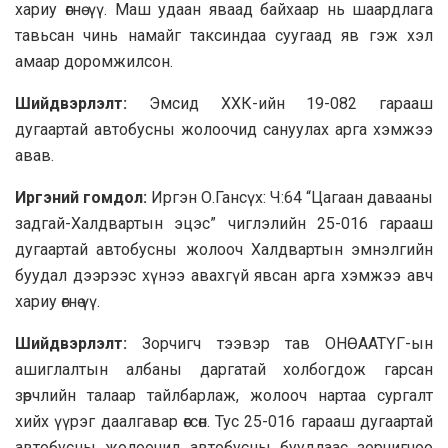
хариу өгнө үү. Маш удаан яваад байхаар нь шаардлага
тавьсан чинь намайг таксиндаа суугаад яв гэж хэл
амаар доромжилсон.
Шийдвэрлэлт:
Эмсид ХХК-ийн 19-082 гарааш
дугаартай автобусны жолоочид сануулах арга хэмжээ
авав.
Иргэний гомдол:
Иргэн О.Гансүх: Ч:64 “Цагаан давааны
задгай-Халдвартын эцэс” чиглэлийн 25-016 гарааш
дугаартай автобусны жолооч Халдвартын эмнэлгийн
буудал дээрээс хүнээ авахгүй явсан арга хэмжээ авч
хариу өгнө үү.
Шийдвэрлэлт:
Зорчигч тээвэр тав ОНӨААТҮГ-ын
ашиглалтын албаны даргатай холбогдож гарсан
зөрчлийн талаар тайлбарлаж, жолооч нартаа сургалт
хийх үүрэг даалгавар өгсөн. Тус 25-016 гарааш дугаартай
автобусны жолоочид автобусны буудлаас зорчигчоо