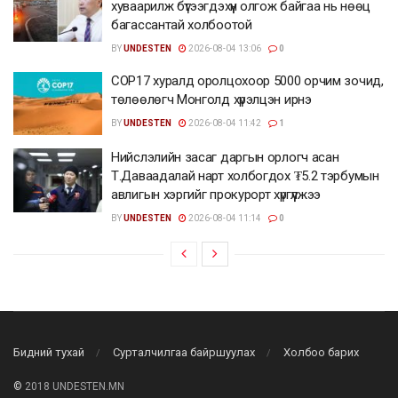
хуваарилж бүтээгдэхүүн олгож байгаа нь нөөц
багассантай холбоотой
BY
UNDESTEN
2026-08-04 13:06
0
СОР17 хуралд оролцохоор 5000 орчим зочид,
төлөөлөгч Монголд хүрэлцэн ирнэ
BY
UNDESTEN
2026-08-04 11:42
1
Нийслэлийн засаг даргын орлогч асан
Т.Даваадалай нарт холбогдох ₮5.2 тэрбумын
авлигын хэргийг прокурорт хүргүүлжээ
BY
UNDESTEN
2026-08-04 11:14
0
Бидний тухай
Сурталчилгаа байршуулах
Холбоо барих
©
2018 UNDESTEN.MN