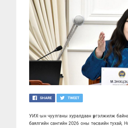
SHARE
TWEET
УИХ-ын чуулганы хуралдаан үргэлжилж байна
баялгийн сангийн 2026 оны төсвийн тухай, 