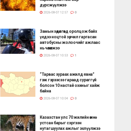
дүрсжүүлжээ
2026-08-07 12:57
0
Замын хөдөлгөөнд оролцож байх
үедээ ноцтой зөрчил гаргасан
автобусны жолоочийг ажлаас
нь чөлөөлжээ
2026-08-07 10:53
1
“Тарвас хураах ажилд явна”
гэж гэрээсээ гараад сураггүй
болсон 10 настай охиныг хайж
байна
2026-08-07 10:04
0
Казахстан улс 70 жилийн өмнө
устсан барыг сэргээн
нутагшуулах ажлыг эхлүүлжээ