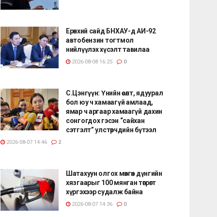
Ерөнхий сайд БНХАУ-д АИ-92
автобензин тогтмол
нийлүүлэх хүсэлт тавилаа
2026-08-08 16:25
0
С.Цэнгүүн: Үнийн өсөлт, ядуурал
бол юу ч хамаагүй амлаад,
ямар ч аргаар хамаагүй дахин
сонгогдох гэсэн “сайхан
сэтгэлт” улстөрчдийн бүтээл
2026-08-07 14:46
2
Шатахуун олгох мөнгөн дүнгийн
хязгаарыг 100 мянган төгрөгт
хүргэхээр судалж байна
2026-08-07 14:36
0