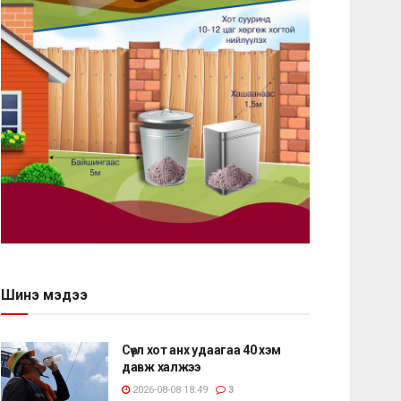
Шинэ мэдээ
Сөүл хот анх удаагаа 40 хэм
давж халжээ
2026-08-08 18:49
3