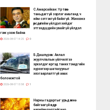
С.Амарсайхан: Үр төлөө
таньдаггүй зэрлэг амьтанд ч
ийм сэтгэхгүй байхгүй. Жинхэнэ
өөрсдөө тийм үйлдэл хийдэг
этгээдүүдийн увайгүй үйлдэл
гэж үзэж байна
2026-08-07 14:25
0
Б.Дашпүрэв: Аялал
жуулчлалын үйлчилгээ
эрхэлдэг иргэд таних тэмдгийн
хүрээгээр шатахууныг
хязгаарлалтгүй авах
боломжтой
2026-08-07 13:58
1
Нарны гадаргыг урьд өмнө
байгаагүй өндөр
нарийвчлалтайгаар