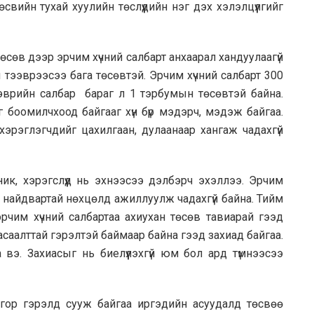
свийн тухай хуулийн төслүүдийн нэг дэх хэлэлцүүлгийг
сөв дээр эрчим хүчний салбарт анхаарал хандуулаагүй
м тээврээсээ бага төсөвтэй. Эрчим хүчний салбарт 300
ээврийн салбар бараг л 1 тэрбумын төсөвтэй байна.
г боомилчхоод байгааг хүн бүр мэдэрч, мэдэж байгаа.
эрэглэгчдийг цахилгаан, дулаанаар хангаж чадахгүй
к, хэрэгслүүд нь эхнээсээ дэлбэрч эхэллээ. Эрчим
й, найдвартай нөхцөлд ажиллуулж чадахгүй байна. Тийм
эрчим хүчний салбартаа ахиухан төсөв тавиарай гээд
, асаалттай гэрэлтэй баймаар байна гээд захиад байгаа.
а вэ. Захиасыг нь биелүүлэхгүй юм бол ард түмнээсээ
тгор гэрэлд сууж байгаа иргэдийн асуудалд төсвөө