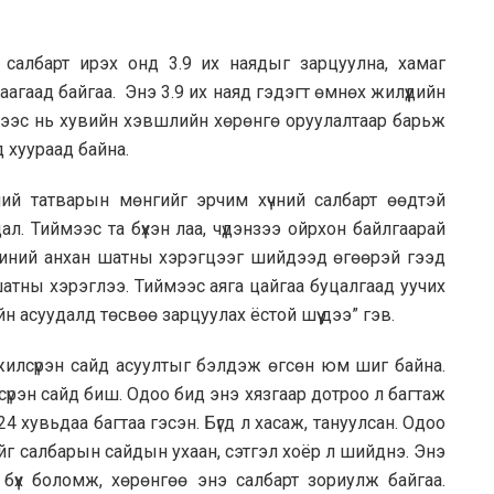
 салбарт ирэх онд 3.9 их наядыг зарцуулна, хамаг
гаад байгаа. Энэ 3.9 их наяд гэдэгт өмнөх жилүүдийн
рээс нь хувийн хэвшлийн хөрөнгө оруулалтаар барьж
 хуураад байна.
хний татварын мөнгийг эрчим хүчний салбарт өөдтэй
ал. Тиймээс та бүхэн лаа, чүдэнзээ ойрхон байлгаарай
 миний анхан шатны хэрэгцээг шийдээд өгөөрэй гээд
шатны хэрэглээ. Тиймээс аяга цайгаа буцалгаад уучих
н асуудалд төсвөө зарцуулах ёстой шүү дээ” гэв.
жилсүрэн сайд асуултыг бэлдэж өгсөн юм шиг байна.
сүрэн сайд биш. Одоо бид энэ хязгаар дотроо л багтаж
 хувьдаа багтаа гэсэн. Бүгд л хасаж, тануулсан. Одоо
ийг салбарын сайдын ухаан, сэтгэл хоёр л шийднэ. Энэ
бүх боломж, хөрөнгөө энэ салбарт зориулж байгаа.