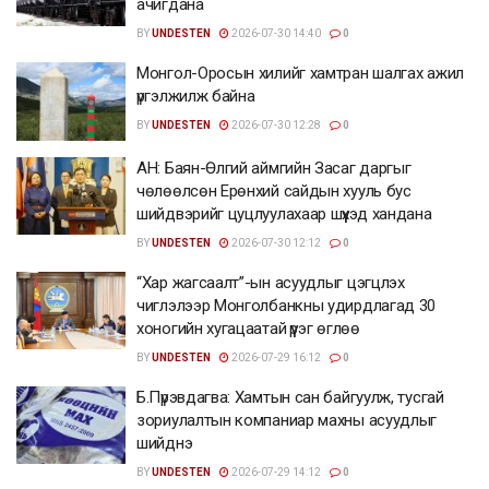
ачигдана
BY
UNDESTEN
2026-07-30 14:40
0
Монгол-Оросын хилийг хамтран шалгах ажил
үргэлжилж байна
BY
UNDESTEN
2026-07-30 12:28
0
АН: Баян-Өлгий аймгийн Засаг даргыг
чөлөөлсөн Ерөнхий сайдын хууль бус
шийдвэрийг цуцлуулахаар шүүхэд хандана
BY
UNDESTEN
2026-07-30 12:12
0
“Хар жагсаалт”-ын асуудлыг цэгцлэх
чиглэлээр Монголбанкны удирдлагад 30
хоногийн хугацаатай үүрэг өглөө
BY
UNDESTEN
2026-07-29 16:12
0
Б.Пүрэвдагва: Хамтын сан байгуулж, тусгай
зориулалтын компаниар махны асуудлыг
шийднэ
BY
UNDESTEN
2026-07-29 14:12
0