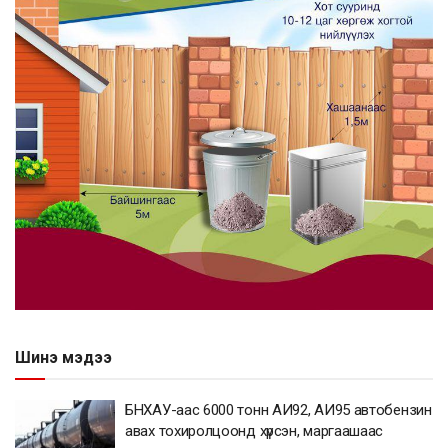
Шинэ мэдээ
БНХАУ-аас 6000 тонн АИ92, АИ95 автобензин
авах тохиролцоонд хүрсэн, маргаашаас