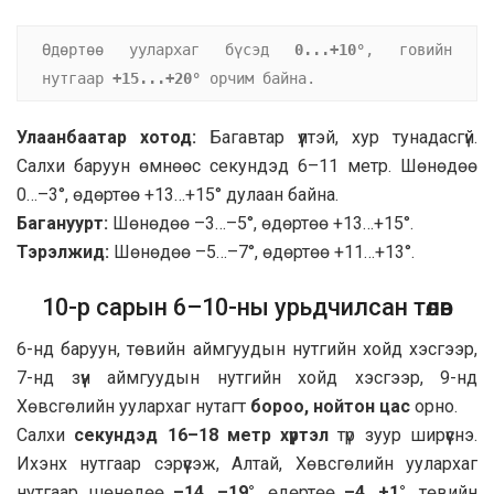
Өдөртөө уулархаг бүсэд 
0...+10°
, говийн 
нутгаар 
+15...+20°
 орчим байна.
Улаанбаатар хотод:
Багавтар үүлтэй, хур тунадасгүй.
Салхи баруун өмнөөс секундэд 6–11 метр. Шөнөдөө
0…–3°, өдөртөө +13…+15° дулаан байна.
Багануурт:
Шөнөдөө –3…–5°, өдөртөө +13…+15°.
Тэрэлжид:
Шөнөдөө –5…–7°, өдөртөө +11…+13°.
10-р сарын 6–10-ны урьдчилсан төлөв
6-нд баруун, төвийн аймгуудын нутгийн хойд хэсгээр,
7-нд зүүн аймгуудын нутгийн хойд хэсгээр, 9-нд
Хөвсгөлийн уулархаг нутагт
бороо, нойтон цас
орно.
Салхи
секундэд 16–18 метр хүртэл
түр зуур ширүүснэ.
Ихэнх нутгаар сэрүүсэж, Алтай, Хөвсгөлийн уулархаг
нутгаар шөнөдөө
–14…–19°
, өдөртөө
–4…+1°
, төвийн