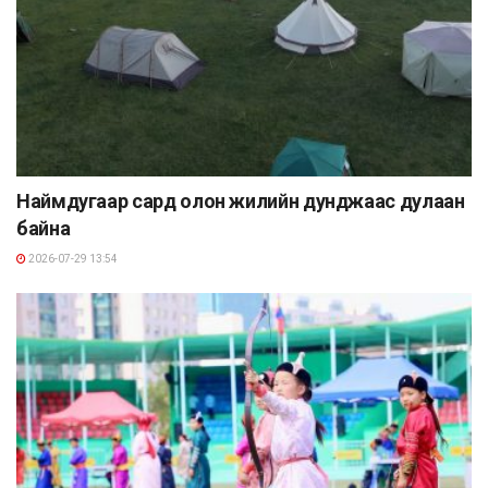
Наймдугаар сард олон жилийн дунджаас дулаан
байна
2026-07-29 13:54