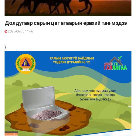
Долдугаар сарын цаг агаарын ерөнхий төлөв мэдээ
2026-06-30 11:46
}