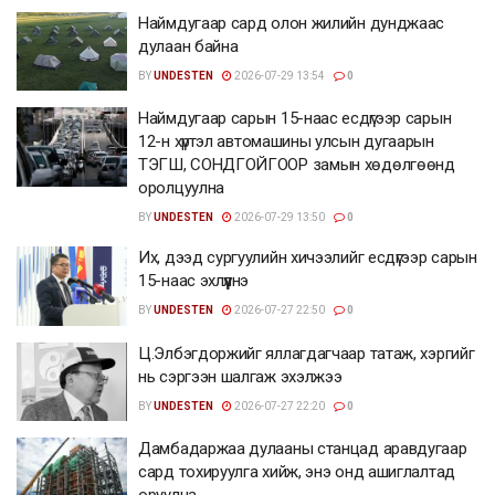
Наймдугаар сард олон жилийн дунджаас
дулаан байна
BY
UNDESTEN
2026-07-29 13:54
0
Наймдугаар сарын 15-наас есдүгээр сарын
12-н хүртэл автомашины улсын дугаарын
ТЭГШ, СОНДГОЙГООР замын хөдөлгөөнд
оролцуулна
BY
UNDESTEN
2026-07-29 13:50
0
Их, дээд сургуулийн хичээлийг есдүгээр сарын
15-наас эхлүүлнэ
BY
UNDESTEN
2026-07-27 22:50
0
Ц.Элбэгдоржийг яллагдагчаар татаж, хэргийг
нь сэргээн шалгаж эхэлжээ
BY
UNDESTEN
2026-07-27 22:20
0
Дамбадаржаа дулааны станцад аравдугаар
сард тохируулга хийж, энэ онд ашиглалтад