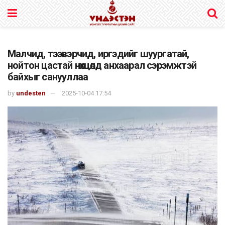
Малчид, тээвэрчид, иргэдийг шуургатай,
нойтон цастай нөхцөлд анхаарал сэрэмжтэй
байхыг санууллаа
by
undesten
2025-10-04 17:54