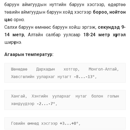
баруун аймгуудын нутгийн баруун хэсгээр, өдөртөө
төвийн аймгуудын баруун хойд хэсгээр
бороо, нойтон
цас
орно.
Салхи баруун өмнөөс баруун хойш эргэж,
секундэд 9-
14 метр
, Алтайн салбар уулсаар
18-24 метр хүртэл
ширүүснэ.
Агаарын температур:
Шөнөдөө Дархадын хотгор, Монгол-Алтай, 
Хөвсгөлийн уулархаг нутагт 
-8...-13°
,
Хангай, Хэнтийн уулархаг нутаг болон голын 
хөндүүдээр 
-2...-7°
,
Говийн өмнөд хэсгээр 
+3...+8°
,