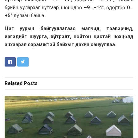
бүсийн уулархаг нутгаар шөнөдөө
–9…–14°
, өдөртөө
0…
+5°
дулаан байна.
Цаг уурын байгууллагаас малчид, тээвэрчид,
иргэдийг шуурга, хүйтрэлт, нойтон цастай нөхцөлд
анхаарал сэрэмжтэй байхыг дахин санууллаа.
Related
Posts