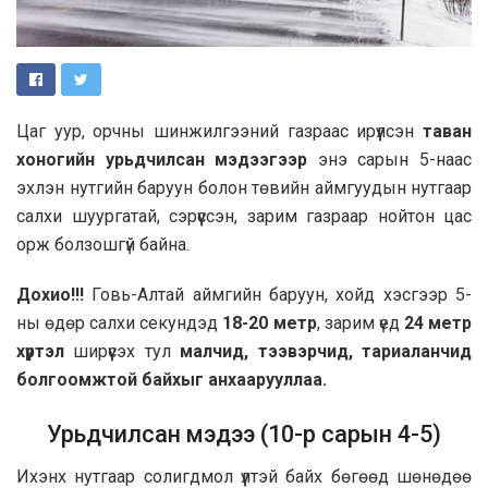
Цаг уур, орчны шинжилгээний газраас ирүүлсэн
таван
хоногийн урьдчилсан мэдээгээр
энэ сарын 5-наас
эхлэн нутгийн баруун болон төвийн аймгуудын нутгаар
салхи шуургатай, сэрүүссэн, зарим газраар нойтон цас
орж болзошгүй байна.
Дохио!!!
Говь-Алтай аймгийн баруун, хойд хэсгээр 5-
ны өдөр салхи секундэд
18-20 метр
, зарим үед
24 метр
хүртэл
ширүүсэх тул
малчид, тээвэрчид, тариаланчид
болгоомжтой байхыг анхаарууллаа.
Урьдчилсан мэдээ (10-р сарын 4-5)
Ихэнх нутгаар солигдмол үүлтэй байх бөгөөд шөнөдөө