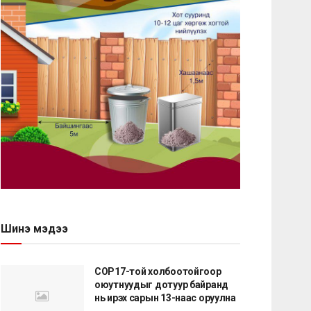
Шинэ мэдээ
COP17-той холбоотойгоор
оюутнуудыг дотуур байранд
нь ирэх сарын 13-наас оруулна