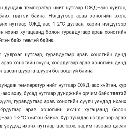
н дундаж температур нийт нутгаар ОЖД–аас хүйтэн,
йх төлөвтэй байна. Нэгдүгээр арав хоногийн эхэн,
энх нутгаар ОЖД-аас 1-2°С дулаан, харин нэгдүгээр
йн ихэнх хугацаанд болон гуравдугаар арав хоногийн
эн байх төлөвтэй байна.
 уулрхаг нутгаар, гуравдугаар арав хоногийн дунд
 арав хоногийн сүүлч, хоёрдугаар арав хоногийн дунд
эн цасан шуурга шуурч болзошгүй байна.
ундаж температур нийт нутгаар ОЖД-аас хүйтэн, хур
ас ахиу, бусад нутгаар дунджийн орчим байх төлөвтэй
сүүлч, гуравдугаар арав хоногийн сүүлч үеүдэд ихэнх
оёрдугаар арав хоногийн ихэнх хугацаанд болон
аас 1-3°С хүйтэн байна. Хур тунадас нэгдүгээр арав
д үеүдэд ихэнх нутгаар цас орж, зарим газраар цасан