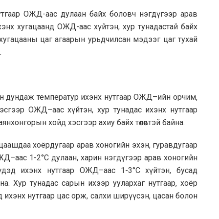
утгаар ОЖД-аас дулаан байх боловч нэгдүгээр арав
хэнх хугацаанд ОЖД-аас хүйтэн, хур тунадастай байх
о хугацааны цаг агаарын урьдчилсан мэдээг цаг тухай
.
н дундаж температур ихэнх нутгаар ОЖД–ийн орчим,
эсгээр ОЖД–аас хүйтэн, хур тунадас ихэнх нутгаар
нхонгорын хойд хэсгээр ахиу байх төлөвтэй байна.
цаашдаа хоёрдугаар арав хоногийн эхэн, гуравдугаар
ЖД–аас 1-2°С дулаан, харин нэгдүгээр арав хоногийн
үдэд ихэнх нутгаар ОЖД–аас 1-3°С хүйтэн, бусад
на. Хур тунадас сарын ихээр уулархаг нутгаар, хоёр
 ихэнх нутгаар цас орж, салхи ширүүсэн, цасан болон