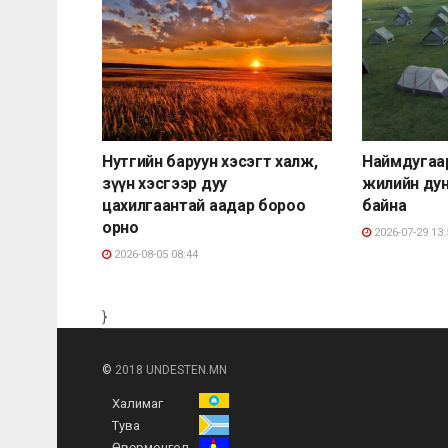
Нутгийн баруун хэсэгт халж,
Наймдугаа
зүүн хэсгээр дуу
жилийн ду
цахилгаантай аадар бороо
байна
орно
2026-07-29 13:
2026-08-05 08:44
}
©
2018 UNDESTEN.MN
Халимаг
Тува
Өвөрмонгол