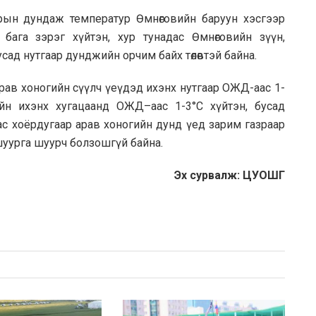
ын дундаж температур Өмнөговийн баруун хэсгээр
ага зэрэг хүйтэн, хур тунадас Өмнөговийн зүүн,
ад нутгаар дунджийн орчим байх төлөвтэй байна.
арав хоногийн сүүлч үеүдэд ихэнх нутгаар ОЖД-аас 1-
ийн ихэнх хугацаанд ОЖД–аас 1-3°С хүйтэн, бусад
ас хоёрдугаар арав хоногийн дунд үед зарим газраар
шуурга шуурч болзошгүй байна.
Эх сурвалж: ЦУОШГ