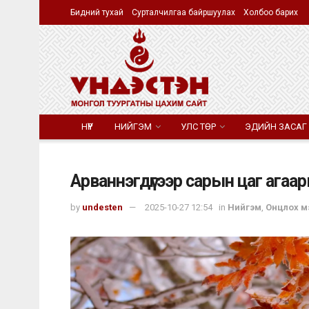
Бидний тухай
Сурталчилгаа байршуулах
Холбоо барих
НҮҮР
НИЙГЭМ
УЛС ТӨР
ЭДИЙН ЗАСАГ
Арваннэгдүгээр сарын цаг агаа
by
undesten
2025-10-27 12:54
in
Нийгэм
,
Онцлох м