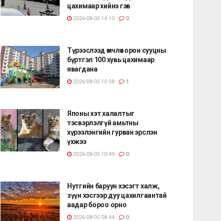
цахимаар хийнэ гэв
2026-08-05 14:10
0
Түрээслээд өмчлөх орон сууцны
бүртгэл 100 хувь цахимаар
явагдана
2026-08-05 10:58
1
Японы хэт халалтыг
тэсвэрлэлгүй амьтны
хүрээлэнгийн гурван эрслэн
үхжээ
2026-08-05 10:49
0
Нутгийн баруун хэсэгт халж,
зүүн хэсгээр дуу цахилгаантай
аадар бороо орно
2026-08-05 08:44
0