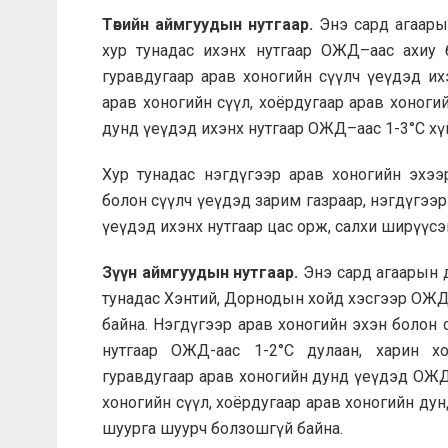
Төвийн аймгуудын нутгаар.
Энэ сард агаары
хур тунадас ихэнх нутгаар ОЖД–аас ахиу ба
гуравдугаар арав хоногийн сүүлч үеүдэд их
арав хоногийн сүүл, хоёрдугаар арав хоноги
дунд үеүдэд ихэнх нутгаар ОЖД–аас 1-3°С хүйт
Хур тунадас нэгдүгээр арав хоногийн эхээр
болон сүүлч үеүдэд зарим газраар, нэгдүгээр
үеүдэд ихэнх нутгаар цас орж, салхи ширүүс
Зүүн аймгуудын нутгаар.
Энэ сард агаарын д
тунадас Хэнтий, Дорнодын хойд хэсгээр ОЖД-а
байна. Нэгдүгээр арав хоногийн эхэн болон 
нутгаар ОЖД-аас 1-2°С дулаан, харин х
гуравдугаар арав хоногийн дунд үеүдэд ОЖД–
хоногийн сүүл, хоёрдугаар арав хоногийн дун
шуурга шуурч болзошгүй байна.