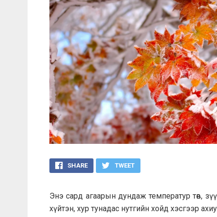
SHARE
TWEET
Энэ сард агаарын дундаж температур төв, з
хүйтэн, хур тунадас нутгийн хойд хэсгээр ахиу 