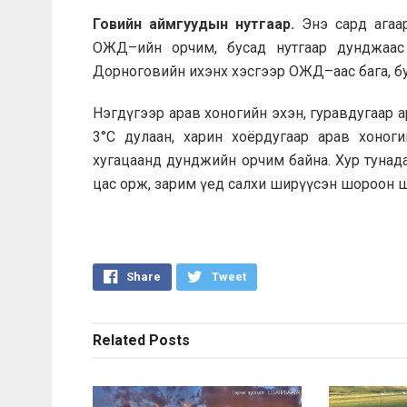
Говийн аймгуудын нутгаар.
Энэ сард агаар
ОЖД–ийн орчим, бусад нутгаар дунджаас б
Дорноговийн ихэнх хэсгээр ОЖД–аас бага, бус
Нэгдүгээр арав хоногийн эхэн, гуравдугаар 
3°С дулаан, харин хоёрдугаар арав хоног
хугацаанд дунджийн орчим байна. Хур тунад
цас орж, зарим үед салхи ширүүсэн шороон 
Share
Tweet
Related
Posts