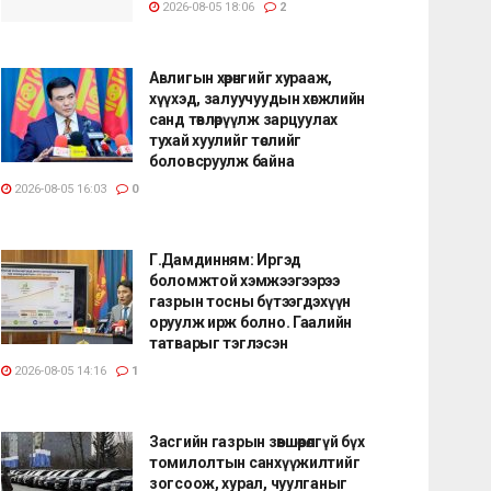
2026-08-05 18:06
2
Авлигын хөрөнгийг хурааж,
хүүхэд, залуучуудын хөгжлийн
санд төвлөрүүлж зарцуулах
тухай хуулийг төслийг
боловсруулж байна
2026-08-05 16:03
0
Г.Дамдинням: Иргэд
боломжтой хэмжээгээрээ
газрын тосны бүтээгдэхүүн
оруулж ирж болно. Гаалийн
татварыг тэглэсэн
2026-08-05 14:16
1
Засгийн газрын зөвшөөрөлгүй бүх
томилолтын санхүүжилтийг
зогсоож, хурал, чуулганыг