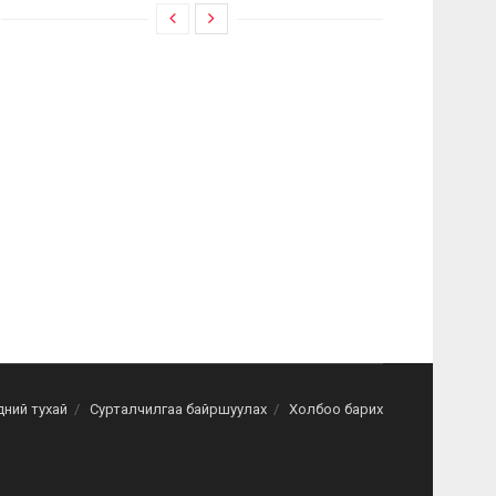
дний тухай
Сурталчилгаа байршуулах
Холбоо барих