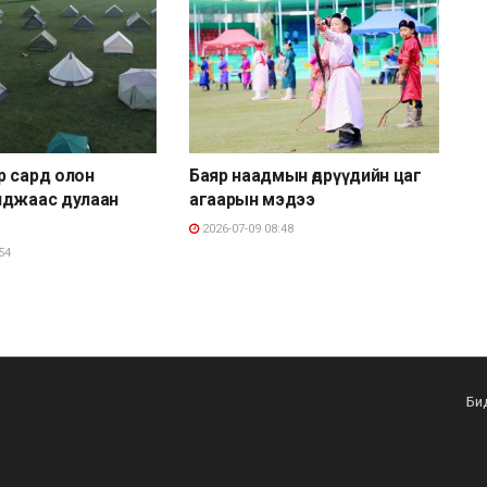
р сард олон
Баяр наадмын өдрүүдийн цаг
нджаас дулаан
агаарын мэдээ
2026-07-09 08:48
54
Би