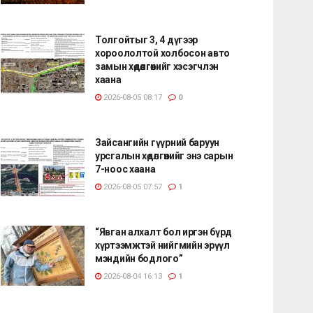
Толгойтыг 3, 4 дүгээр
хороололтой холбосон авто
замын хөдөлгөөнийг хэсэгчлэн
хаана
2026-08-05 08:17
0
Зайсангийн гүүрний баруун
урсгалын хөдөлгөөнийг энэ сарын
7-ноос хаана
2026-08-05 07:57
1
“Явган алхалт бол иргэн бүрд
хүртээмжтэй нийгмийн эрүүл
мэндийн бодлого”
2026-08-04 16:13
1