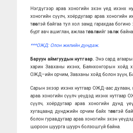
Нэгдүгээр арав хоногийн эхэн үед ихэнх н
хоногийн сүүлч, хоёрдугаар арав хоногийн и
төлөвтэй байгаа тул хол замд гарахдаа богин
бүрт авч ашиглан, ажлаа төлөвлөхийг зөвлөж байна
***ОЖД: Олон жилийн дундаж.
Баруун аймгуудын нутгаар.
Энэ сард агаары
харин Завханы ихэнх, Баянхонгорын хойд х
ОЖД–ийн орчим, Завханы хойд болон зүүн, Бая
Сарын эхээр ихэнх нутгаар ОЖД-аас дулаан, 
арав хоногийн сүүлч үеүдэд ихэнх нутгаар О
сүүлч, хоёрдугаар арав хоногийн дунд үе
хугацаанд дунджийн орчим байх төлөвтэй бай
болон гуравдугаар арав хоногийн эхэн үеүдэд
шороон шуурга шуурч болзошгүй байна.