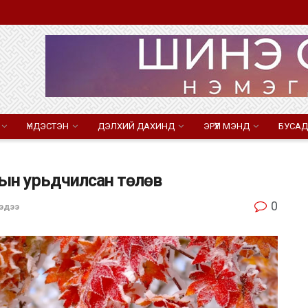
ҮНДЭСТЭН
ДЭЛХИЙ ДАХИНД
ЭРҮҮЛ МЭНД
БУСАД
рын урьдчилсан төлөв
0
эдээ