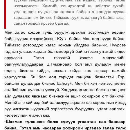
нэхэмжилсэн. Хамгийн сонирхолтой нь нийслэл тухайн
үед тендер цуцалснаа зарлаж байсан ч иргэдэд зуухаа
тараасан юм билээ. Тиймээс зуух нь халахгүй байна гэсэн
санал гомдол ирсээр байгаа.
Мөн хагас коксон түлш оруулж ирэхийг эсэргүүцэж өөрийн
байр сууриа илэрхийлсэн. Юу л байна Монголд нүүрс байна.
Тиймээс дотооддоо хагас коксын үйлдвэр барьчих. Нүүрсээ
гаднын улсаас хараат болгомооргүй байна гэсэн утгатай видео
оруулсан. Гэтэл гэрээтэй хэвлэл мэдээллийн
байгууллагуудаараа Ц.Түмэнбаяр бол айл дулаалж мөнгө
олдог, бизнес хийдэг, шахаа хийдэг гэх зэргээр намайг
харлуулсан. Би бол мод тарьдаг ганцхан бизнестэй. Гэр,
байшин дулаалдаг бизнес байхгүй. Мөн би хэн нэгнээс мөнгө
авч байшин дулаалж үзээгүй. Хандиваар мөнгө босгож ганц нэг
айл дулаалж явснаас бизнесийн ашиг сонирхол огт байхгүй.
Миний энэ хийгээд байгаа ажлууд эцэстээ гэр хорооллын иргэд
рүү чиглэсэн нүүрсний хэрэглээгээ бууруулах, утааг арилгах,
нөлөөллийн л ажил юм.
-Шахмал түлшнээс болж хүмүүс угаартаж нас барсаар
байна. Гэтэл амь насаараа хохирсон иргэдээ галаа түлж