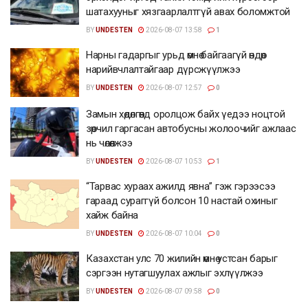
шатахууныг хязгаарлалтгүй авах боломжтой
BY
UNDESTEN
2026-08-07 13:58
1
Нарны гадаргыг урьд өмнө байгаагүй өндөр
нарийвчлалтайгаар дүрсжүүлжээ
BY
UNDESTEN
2026-08-07 12:57
0
Замын хөдөлгөөнд оролцож байх үедээ ноцтой
зөрчил гаргасан автобусны жолоочийг ажлаас
нь чөлөөлжээ
BY
UNDESTEN
2026-08-07 10:53
1
“Тарвас хураах ажилд явна” гэж гэрээсээ
гараад сураггүй болсон 10 настай охиныг
хайж байна
BY
UNDESTEN
2026-08-07 10:04
0
Казахстан улс 70 жилийн өмнө устсан барыг
сэргээн нутагшуулах ажлыг эхлүүлжээ
BY
UNDESTEN
2026-08-07 09:58
0