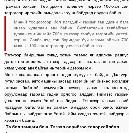
гражтай байсан. Төр дахин төлөвлөлт нэрээр 100-хан сая
төгрөгөөр иргэдийн амьдралыг хүнд байдалд оруулж байна.
Миний тооцоогоор бол иргэдийн газрыг тав дахин бага
үнээр худалдан авч байна. Сүхбаатарын талбайгаас
гурван км-ийн зайд 700м.кв газар тэрбум төгрөгийн үнэтэй
хэр нь Сэлбэ дэд төв баригдаж буй газрын айлын 700
м.кв-ыг 100 сая төгрөгөөр үнэлсэн байна лээ.
Тэгэхээр байршлын хувьд хотын төвөөс яг адилхан радиус
дотор гэр хорооллын газар гэдгээр нь шалтаглан тав дахин
хямд үнээр авч байгаа нь төрийн дээрэм юм.
Мөн хашаанаасаа орлого олдог хүмүүс ч байдаг. Дэлгүүр,
гутал засвар, автомашины засвар зэрэг бичил бизнес эрхэлдэг
ажлын байртай хүмүүсийг хүчээр дахин төлөвлөлтөд
оруулснаар газраас гадна орлогоо алддаг. Тиймээс газрын
үнэлгээг нь нэмэх ёстой гэж боддог. Тэгэхээр газрын эзний
ирээдүйн баталгааг нь хангаж, амьдрах орон байр, ажлын
байрыг нь шийдэж өгөх ёстой. Ийм хүндээ ээлтэй шийдвэр л
хэрэгтэй байна.
-Та бол тэмцэгч биш. Тэгвэл өөрийгөө тодорхойлбол…