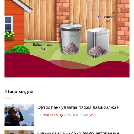
Шинэ мэдээ
Сөүл хот анх удаагаа 40 хэм давж халжээ
BY
UNDESTEN
2026-08-08 18:49
3
Ерөнхий сайд БНХАУ-д АИ-92 автобензин