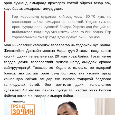
орон сууцанд амьдраад ирэхээрээ хоттой ойрхон газар авч,
хаус барьж амьдрахыг илүүд үздэг.
Гэр хороололд судалгаа хийгээд үзвэл 60-70 хувь нь
хашаандаа сайхан амьдрах сонирхолтой. Үлдсэн хувь нь
орон сууцад орох хүсэлтэй байдаг. Хэрвээ дэд бүтцийг нь
шийдчихвэл тэнд илүү үнэ цэнтэй хөрөнгө бий болно. Гэр
хорооллынхон гэхээр бүгд ядуу хүмүүс биш шүү дээ.
Мөн нийслэлийг хөгжүүлэх төлөвлөгөө нь тодорхой бус байна.
Жишээлбэл, Дэнжийн мянгын Нарантуул-2 захын наад талын
хэсгийг дахин төлөвлөнө гэж 20 жил ярьж байна. Гэтэл нөгөө
талдаа дахин төлөвлөлтийг хүлээж иргэд амьдрах орчноо
сайжруулдаггүй. Тэгэхээр хот бодлого, төлөвлөлтөө тодорхой
болгож энэ хэсгийг орон сууц болгоно, энэ хэсгийн иргэд
хашаандаа сайхан амьдар гэх зэргээр тодорхой бодлогоо
танилцуулах ёстой. Энэ мэтчилэн дахин төлөвлөлтөө
хүлээсээр 40 настай байсан бүсгүй 60 настай эмээ болсон
байхад нөгөө л янзаараа амьдарч байна.