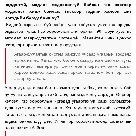
чаддаггүй, мэдлэг мэдээлэлгүй байсан гэх зэргээр
мэдээлэл хийж байсан. Үнэхээр тэдний хэлсэн шиг
иргэдийн буруу байв уу?
-Бидний хэрэглэж буй хоёр түлш хоёулаа угаартах эрсдэл
өндөртэй түлш. Гэр хорооллын айл өрхийн 90 гаруй хувь нь
автомат агааржуулалтын системгүй. Манайхан чинь цонхоо
нээж, гэрт өрхөө татаж агаар оруулдаг.
Агааржуулалтын систем байхгүй учраас угаарын эрсдэлд
өртөх нь их. Хагас кокс болон сайжруулсан шахмал түлш
нь өндөр температурт хүчилтөрөгч хэрэглэж байж асдаг.
Хэрвээ цонхоо хаах эсвэл өрхөө татах юм бол тэр гэрт
агаар дутагдана.
Агаар дутагдах юм бол шахмал түлш ч бай, хагас кокс ч бай
дутуу шатаад угаарын хий гарч, нэг мэдэхэд угаартдаг. Өөрөөр
хэлбэл, гэр хорооллын иргэдэд угаартахгүй байх боломжтой
түлш түлэх өөр сонголт алга. Хэн ч угаартаж үхэхийг хүсэхгүй.
Гэтэл нэг л мэдэхэд угаартаад ухаан алдсан эсвэл амь насаа
алдаж байна шүү дээ. Уг нь гэр хорооллынхонд халаалтын
олон шийдэл байгаа.