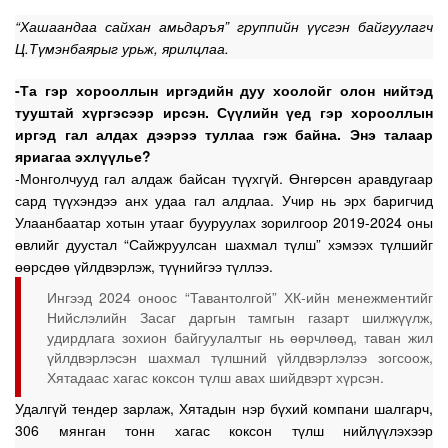
“Хашаандаа сайхан амьдаръя” группийн үүсгэн байгуулагч
Ц.Түмэнбаярыг урьж, ярилцлаа.
-Та гэр хорооллын иргэдийн дуу хоолойг олон нийтэд
тууштай хүргэсээр ирсэн. Сүүлийн үед гэр хорооллын
иргэд гал алдах дээрээ туллаа гэж байна. Энэ талаар
яриагаа эхлүүлье?
-Монголчууд гал алдаж байсан түүхгүй. Өнгөрсөн аравдугаар
сард түүхэндээ анх удаа гал алдлаа. Учир нь эрх баригчид
Улаанбаатар хотын утааг бууруулах зорилгоор 2019-2024 оны
өвлийг дуустал “Сайжруулсан шахмал түлш” хэмээх түлшийг
өөрсдөө үйлдвэрлэж, түүнийгээ түллээ.
Ингээд 2024 оноос “Тавантолгой” ХК-ийн менежментийг
Нийслэлийн Засаг даргын тамгын газарт шилжүүлж,
удирдлага зохион байгуулалтыг нь өөрчлөөд, таван жил
үйлдвэрлэсэн шахмал түлшний үйлдвэрлэлээ зогсоож,
Хятадаас хагас коксон түлш авах шийдвэрт хүрсэн.
Удалгүй тендер зарлаж, Хятадын нэр бүхий компани шалгарч,
306 мянган тонн хагас коксон түлш нийлүүлэхээр