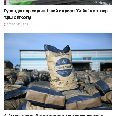
Гуравдугаар сарын 1-ний өдрөөс “Сайн” картаар
түлш олгохгүй
2026-02-23 17:55
А.Амартүвшин: Хагас коксон түлш хэрэглэснээр