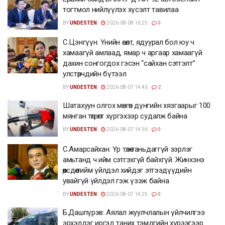
тогтмол нийлүүлэх хүсэлт тавилаа
BY
UNDESTEN
2026-08-08 16:25
0
С.Цэнгүүн: Үнийн өсөлт, ядуурал бол юу ч
хамаагүй амлаад, ямар ч аргаар хамаагүй
дахин сонгогдох гэсэн “сайхан сэтгэлт”
улстөрчдийн бүтээл
BY
UNDESTEN
2026-08-07 14:46
2
Шатахуун олгох мөнгөн дүнгийн хязгаарыг 100
мянган төгрөгт хүргэхээр судалж байна
BY
UNDESTEN
2026-08-07 14:36
0
С.Амарсайхан: Үр төлөө таньдаггүй зэрлэг
амьтанд ч ийм сэтгэхгүй байхгүй. Жинхэнэ
өөрсдөө тийм үйлдэл хийдэг этгээдүүдийн
увайгүй үйлдэл гэж үзэж байна
BY
UNDESTEN
2026-08-07 14:25
0
Б.Дашпүрэв: Аялал жуулчлалын үйлчилгээ
эрхэлдэг иргэд таних тэмдгийн хүрээгээр