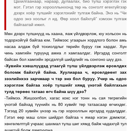
Цахилгаанаар, нараар, дулаалах, био түлш хэрэглэх гэх
мэт. Гэтэл гэр хорооллынхонд төр нь сонголт өгөхгүйгээр
дээрх хоёр түлшийг хэрэглэхийг тулгаж байна. Энэ нь “Чи
одоо энэ хоолыг л ид. Өөр хоол байхгүй” хэмээн тулгаж
байгаатай ижил.
Мөн дээрх түлшнүүд нь хаана, яаж үйлдвэрлэж, юу хольсон нь
тодорхойгүй байгаа юм. Тиймээс угаарын хордлого болон амь
насаа алдаж буй тохиолдлыг төрийн буруу гэж хардаг. Хүн
чинь хамгийн түрүүнд амиа л хамгаалдаг. Иргэдэд сонголт
байсан бол хамгийн эрсдэлгүй шийдлийг нь сонгоно шүү дээ.
-Хувийн хэвшлүүдэд утаагүй түлш үйлдвэрлэж өрсөлдөх
боломж байхгүй байна. Хуулиараа ч, өрсөлдөөнт зах
зээлийнхээ зарчмаар ч тэр энэ бол буруу. Учир нь одоо
хэрэглэж байгаа хоёр түлшийг хямд үнэтэй байлгахын
тулд төрөөс татаас өгч байна шүү дээ?
-Тиймээ. Жишээлбэл, хагас кокс нэг тонн нь сая төгрөгийн
үнэтэй байхад түүнийх нь 80 хувийг төр татаасаар өгчихдөг.
Тэгээд 20 хувийн үнээр нь гэр хорооллын иргэдэд худалддаг.
Гэтэл өөр маш олон шийдэл байгаа ч ямар нэгэн дэмжлэг,
хөнгөлөлтгүй учраас шахмал түлш шиг хямд байж чадахгүй тул
ашиггүй болж дампуурна.