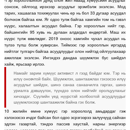
-Гэр хорооллынхон дунд олон жил яваад хүмүүсийн асуудлыг
сонсож, ойлгоод ирэхээр асуудлыг эрэмбэлж эхэлсэн. Мод
тарих, хашаагаа тохижуулах чинь ер нь бол 33 дугаар асуудал
болчхож байгаа юм. Яг одоо тулж байгаа хамгийн том нь гэвэл
нүүрс, халаалтын асуудал байна. Гэр хорооллын нийт гэр,
байшингийн 95 хувь нь дулаан алдагдал өндөртэй. Маш их
нүүрс түлж өвөлждөг. 2019 оноос хамгийн чухал асуудал нь
түлээ түлш болж хувирсан. Тиймээс гэр хорооллын иргэдэд
нийтлэг тулгарч байгаа асуудлуудыг олон нийтэд ойлгуулахаар
ажиллаж эхэлсэн. Ингэхдээ дандаа шүүмжлэх бус шийдэл
хайж, ярьсаар ирлээ.
Намайг зарим хүмүүс активист л гээд байдаг юм. Тэр нь
илүү оновчтой байх. Шүүмжлэх, шантаажлах гэхээсээ илүү
асуудлыг шийдэх, шинэ санаа санаачилга гаргах, шинэ
уриалга дэвшүүлэх, түүндээ олон нийтийг оролцуулахыг
хичээдэг. Сүүлийн үед нүүрстэй холбоотой асуудлуудыг
шүүмжлэхээр шантаажилж байна гэх болж.
10 жилийн өмнө хүмүүс гэр хороололд амьдардаг гэж
хэлэхээсээ ичдэг байсан бол одоо эсрэгээрээ залуучууд сайхан
эдлэн газартай, тэндээ пассив хаустай, нарны энергиэр