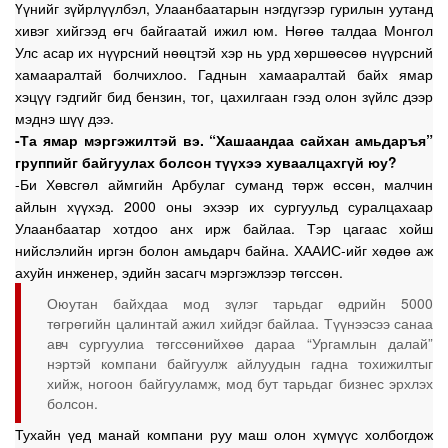
Үүнийг зүйрлүүлбэл, Улаанбаатарын нэгдүгээр гурилын уутанд
хивэг хийгээд өгч байгаатай ижил юм. Нөгөө талдаа Монгол
Улс асар их нүүрсний нөөцтэй хэр нь урд хөршөөсөө нүүрсний
хамааралтай болчихлоо. Гаднын хамааралтай байх ямар
хэцүү гэдгийг бид бензин, тог, цахилгаан гээд олон зүйлс дээр
мэднэ шүү дээ.
-Та ямар мэргэжилтэй вэ. “Хашаандаа сайхан амьдаръя”
группийг байгуулах болсон түүхээ хуваалцахгүй юу?
-Би Хөвсгөл аймгийн Арбулаг суманд төрж өссөн, малчин
айлын хүүхэд. 2000 оны эхээр их сургуульд суралцахаар
Улаанбаатар хотдоо анх ирж байлаа. Тэр цагаас хойш
нийслэлийн иргэн болон амьдарч байна. ХААИС-ийг хөдөө аж
ахуйн инженер, эдийн засагч мэргэжлээр төгссөн.
Оюутан байхдаа мод зүлэг тарьдаг өдрийн 5000
төгрөгийн цалинтай ажил хийдэг байлаа. Түүнээсээ санаа
авч сургуулиа төгссөнийхөө дараа “Ургамлын далай”
нэртэй компани байгуулж айлуудын гадна тохижилтыг
хийж, ногоон байгууламж, мод бут тарьдаг бизнес эрхлэх
болсон.
Тухайн үед манай компани руу маш олон хүмүүс холбогдож