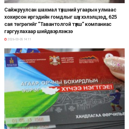
Сайжруулсан шахмал түлшний угаарын улмаас
хохирсон иргэдийн гомдлыг шүүх хэлэлцээд, 625
сая төгрөгийг “Тавантолгой түлш” компаниас
гаргуулахаар шийдвэрлэжээ
2026-03-05 14:11