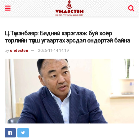
Ц.Түмэнбаяр: Бидний хэрэглэж буй хоёр
төрлийн түлш угаартах эрсдэл өндөртэй байна
by
undesten
2025-11-14 14:19