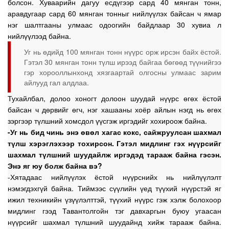
болсон. Хуваарийн дагуу есдүгээр сард 40 мянган тонн,
аравдугаар сард 60 мянган тонныг нийлүүлэх байсан ч ямар
нэг шалтгааны улмаас одоогийн байдлаар 30 хувиа л
нийлүүлээд байна.
Уг нь өдийд 100 мянган тонн нүүрс орж ирсэн байх ёстой.
Гэтэл 30 мянган тонн түлш ирээд байгаа бөгөөд түүнийгээ
гэр хорооллынхонд хязгаартай олгосны улмаас зарим
айлууд гал алдлаа.
Тухайлбал, долоо хоногт долоон шуудай нүүрс өгөх ёстой
байсан ч дөрвийг өгч, нэг хашааны хоёр айлын нэгд нь өгөх
зэргээр түлшний хомсдол үүсгэж иргэдийг хохироож байна.
-Уг нь бид чинь энэ өвөл хагас кокс, сайжруулсан шахмал
түлш хэрэглэхээр тохирсон. Гэтэл мидлинг гэх нүүрсийг
шахмал түлшний шуудайлж иргэдэд тарааж байна гэсэн.
Энэ яг юу болж байна вэ?
-Хятадаас нийлүүлэх ёстой нүүрснийх нь нийлүүлэлт
нэмэгдэхгүй байна. Тиймээс сүүлийн үед түүхий нүүрстэй яг
ижил техникийн үзүүлэлттэй, түүхий нүүрс гэж хэлж болохоор
мидлинг гээд Тавантолгойн тэг давхаргын буюу угаасан
нүүрсийг шахмал түлшний шуудайнд хийж тарааж байна.