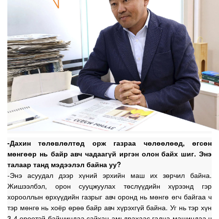
-Дахин төлөвлөлтөд орж газраа чөлөөлөөд, өгсөн
мөнгөөр нь байр авч чадаагүй иргэн олон байх шиг. Энэ
талаар танд мэдээлэл байна уу?
-Энэ асуудал дээр хүний эрхийн маш их зөрчил байна.
Жишээлбэл, орон сууцжуулах төслүүдийн хүрээнд гэр
хорооллын өрхүүдийн газрыг авч оронд нь мөнгө өгч байгаа ч
тэр мөнгө нь хоёр өрөө байр авч хүрэхгүй байна. Уг нь тэр хүн
3-4 өрөөтэй байшиндаа сайхан амьдрахаас гадна машиндаа ч