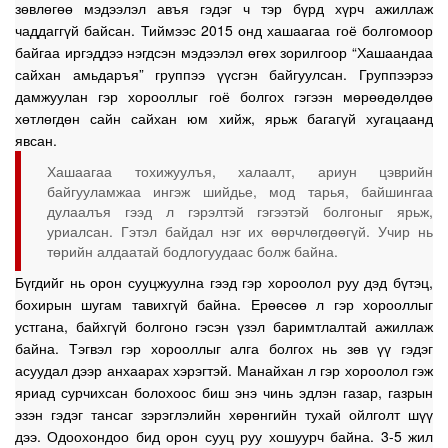
зөвлөгөө мэдээлэл авъя гэдэг ч тэр бүрд хүрч ажиллаж
чаддаггүй байсан. Тиймээс 2015 онд хашаагаа гоё болгомоор
байгаа иргэддээ нэгдсэн мэдээлэл өгөх зорилгоор “Хашаандаа
сайхан амьдаръя” группээ үүсгэн байгуулсан. Группээрээ
дамжуулан гэр хорооллыг гоё болгох гэгээн мөрөөдөлдөө
хөтлөгдөн сайн сайхан юм хийж, ярьж багагүй хугацаанд
явсан.
Хашаагаа тохижуулъя, халаалт, ариун цэврийн
байгууламжаа ингэж шийдье, мод тарья, байшингаа
дулаалъя гээд л гэрэлтэй гэгээтэй болгоныг ярьж,
уриалсан. Гэтэл байдал нэг их өөрчлөгдөөгүй. Учир нь
төрийн алдаатай бодлогуудаас болж байна.
Бүгдийг нь орон сууцжуулна гээд гэр хороолол руу дэд бүтэц,
бохирын шугам тавихгүй байна. Ерөөсөө л гэр хорооллыг
устгана, байхгүй болгоно гэсэн үзэл баримтлалтай ажиллаж
байна. Тэгвэл гэр хорооллыг алга болгох нь зөв үү гэдэг
асуудал дээр анхаарах хэрэгтэй. Манайхан л гэр хороолол гэж
яриад сурчихсан болохоос биш энэ чинь эдлэн газар, газрын
эзэн гэдэг тансаг зэрэглэлийн хөрөнгийн тухай ойлголт шүү
дээ. Одоохондоо бид орон сууц руу хошуурч байна. 3-5 жил