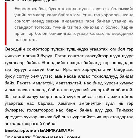
Өөрөөр хэлбэл, бусад технологиудыг хэрэглэх боломжийг
үнийн хямдаар хааж байгаа юм. Уг нь гэр хорооллынхонд
сонголт өгөөд зөвхөн яндангаар гарч байгаа утаанд нь
стандарт тогтоож, түүнийгээ төр хянахад л болно. Харин
иргэн гэр болон байшингаа юугаар халаах нь өөрсдийнх
нь сонголт.
Өөрсдийн сонголтоор түлсэн түлшиндээ угаартах юм бол тэр
жинхэнэ иргэний буруу. Гэтэл сонголт өгөхгүйгээр шууд нүүрс
тулгасаар байна. Өнөөдрийн нөхцөл байдалд төр өөрсдөдөө
тэр бурууг авахгүй байна. Иргэний хариуцлагагүй байдлаас
буюу согтуу хөлчүүгээс амь насаа алдах тохиолдлууд байдаг
байх. Гэхдээ мэдлэгтэй, мэдээлэлтэй, нас биед хүрсэн хүмүүс
ч амь насаа алдаад байгаа нь нүүрсний чанартай холбоотой.
35 настай залуу хоёр настай хүүхэдтэйгээ, ээж нь охинтойгоо
угаартаж нас барлаа. Хамгийн эмгэнэлтэй зүйл нь гэр
бүлээрээ, голомтоороо нас барж байна шүү дээ. Тиймээс
иргэддээ хүчээр шахаж буй энэ нүүрснийхээ чанар стандартад
анхаарах хэрэгтэй байна.
Бямбагэрэлийн БАЯРЖАВХЛАН
Эх сурвалж: “Зууны мэдээ” сонин