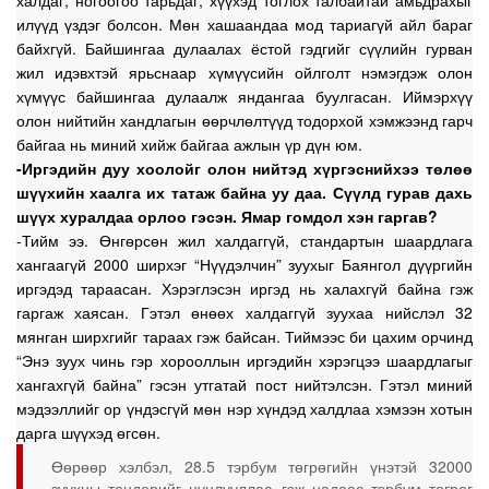
халдаг, ногоогоо тарьдаг, хүүхэд тоглох талбайтай амьдрахыг
илүүд үздэг болсон. Мөн хашаандаа мод тариагүй айл бараг
байхгүй. Байшингаа дулаалах ёстой гэдгийг сүүлийн гурван
жил идэвхтэй ярьснаар хүмүүсийн ойлголт нэмэгдэж олон
хүмүүс байшингаа дулаалж яндангаа буулгасан. Иймэрхүү
олон нийтийн хандлагын өөрчлөлтүүд тодорхой хэмжээнд гарч
байгаа нь миний хийж байгаа ажлын үр дүн юм.
-Иргэдийн дуу хоолойг олон нийтэд хүргэснийхээ төлөө
шүүхийн хаалга их татаж байна уу даа. Сүүлд гурав дахь
шүүх хуралдаа орлоо гэсэн. Ямар гомдол хэн гаргав?
-Тийм ээ. Өнгөрсөн жил халдаггүй, стандартын шаардлага
хангаагүй 2000 ширхэг “Нүүдэлчин” зуухыг Баянгол дүүргийн
иргэдэд тараасан. Хэрэглэсэн иргэд нь халахгүй байна гэж
гаргаж хаясан. Гэтэл өнөөх халдаггүй зуухаа нийслэл 32
мянган ширхгийг тараах гэж байсан. Тиймээс би цахим орчинд
“Энэ зуух чинь гэр хорооллын иргэдийн хэрэгцээ шаардлагыг
хангахгүй байна” гэсэн утгатай пост нийтэлсэн. Гэтэл миний
мэдээллийг ор үндэсгүй мөн нэр хүндэд халдлаа хэмээн хотын
дарга шүүхэд өгсөн.
Өөрөөр хэлбэл, 28.5 тэрбум төгрөгийн үнэтэй 32000
зуухны тендерийг цуцлууллаа гэж надаас тэрбум төгрөг