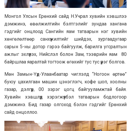
Монгол Улсын Ерөнхий сайд Н.Учрал хувийн хэвшлээ
дэмжинэ, өвөлжилтийн бэлтгэлийг зундаа хангана
гэдгийг онцлоод Сангийн яам татварын нэг хувийн
хөнгөлөлтөөр санхүүжилтийг шийдэх, зургаадугаар
сарын 5-ны дотор гэрээ байгуулж, барилга угсралтын
ажлыг эхлүүлэх, Нийслэл болон Зам, тээврийн яам 80
байршлаа яаралтай тогтоож өгөхийг тус тус үүрэг болгов.
Мөн Замын-Үүд-Улаанбаатар чиглэлд “Ногоон өртөө”
буюу цахилгаан машин цэнэглэгч, кофе шоп, хоолны
газар, дэлгүүр, 00 зэрэг цогц байгууламжтай байя.
Хувийн хэвшлүүд хэрэгжүүлбэл татварын бодлогоор
дэмжинэ. Бид газар олгоход бэлэн гэдгийг Ерөнхий
сайд онцоллоо.