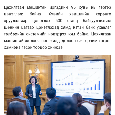
Цахилгаан машинтай иргэдийн 95 хувь нь гэртээ
цэнэглэж байна. Хувийн хэвшлийн хөрөнгө
оруулалтаар цэнэглэх 500 станц байгуулчихвал
шөнийн цагаар цэнэглэхэд хямд үнэтэй байх ухаалаг
төлбөрийн системийг нэвтрүүлэх юм байна. Цахилгаан
машинтай жолооч нэг жилд долоон сая орчим төгрөг
хэмнэнэ гэсэн тооцоо хийжээ.