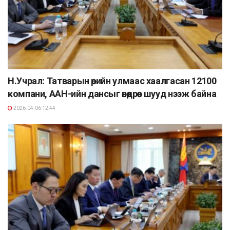
Н.Учрал: Татварын өрийн улмаас хаалгасан 12100
компани, ААН-ийн дансыг өнөөдрөөс шууд нээж байна
2026-04-06 12:44