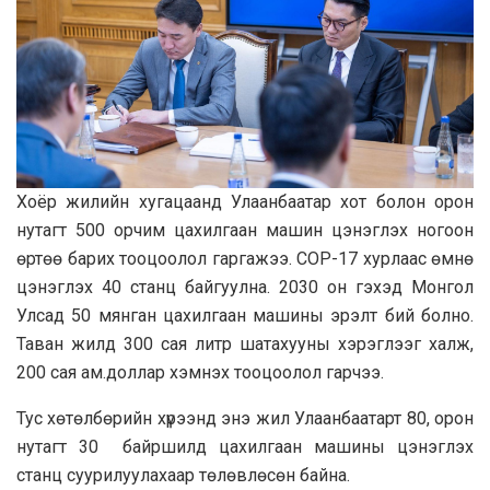
Хоёр жилийн хугацаанд Улаанбаатар хот болон орон
нутагт 500 орчим цахилгаан машин цэнэглэх ногоон
өртөө барих тооцоолол гаргажээ. COP-17 хурлаас өмнө
цэнэглэх 40 станц байгуулна. 2030 он гэхэд Монгол
Улсад 50 мянган цахилгаан машины эрэлт бий болно.
Таван жилд 300 сая литр шатахууны хэрэглээг халж,
200 сая ам.доллар хэмнэх тооцоолол гарчээ.
Тус хөтөлбөрийн хүрээнд энэ жил Улаанбаатарт 80, орон
нутагт 30 байршилд цахилгаан машины цэнэглэх
станц суурилуулахаар төлөвлөсөн байна.