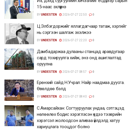
Их, дээд сургуулийн хичээлийг есдүгээр сарын
15-наас эхлүүлнэ
BY
UNDESTEN
2026-07-27 22:50
0
Ц.Элбэгдоржийг яллагдагчаар татаж, хэргийг
нь сэргээн шалгаж эхэлжээ
BY
UNDESTEN
2026-07-27 22:20
0
Дамбадаржаа дулааны станцад аравдугаар
сард тохируулга хийж, энэ онд ашиглалтад
оруулна
BY
UNDESTEN
2026-07-27 08:57
0
Ерөнхий сайд Н.Учрал: Найр наадмаа дуусга.
Өвөлдөө бэлд
BY
UNDESTEN
2026-07-27 08:40
0
С.Амарсайхан: Согтууруулах ундаа, сэтгэцэд
нөлөөлөх бодис хэрэглэсэн үедээ тээврийн
хэрэгсэл жолоодсон аливаа үйлдэлд хатуу
хариуцлага тооцдог болно