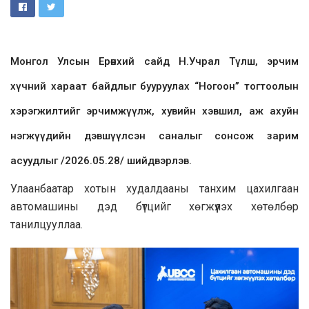
Монгол Улсын Ерөнхий сайд Н.Учрал Түлш, эрчим
хүчний хараат байдлыг бууруулах “Ногоон” тогтоолын
хэрэгжилтийг эрчимжүүлж, хувийн хэвшил, аж ахуйн
нэгжүүдийн дэвшүүлсэн саналыг сонсож зарим
асуудлыг /2026.05.28/ шийдвэрлэв.
Улаанбаатар хотын худалдааны танхим цахилгаан
автомашины дэд бүтцийг хөгжүүлэх хөтөлбөр
танилцууллаа.