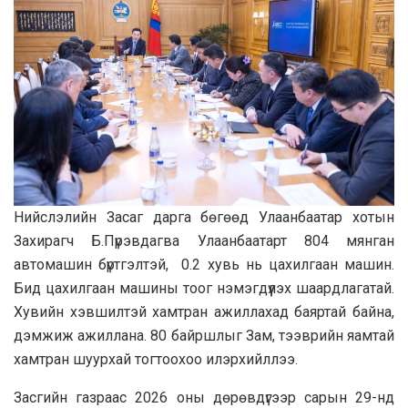
Нийслэлийн Засаг дарга бөгөөд Улаанбаатар хотын
Захирагч Б.Пүрэвдагва Улаанбаатарт 804 мянган
автомашин бүртгэлтэй, 0.2 хувь нь цахилгаан машин.
Бид цахилгаан машины тоог нэмэгдүүлэх шаардлагатай.
Хувийн хэвшилтэй хамтран ажиллахад баяртай байна,
дэмжиж ажиллана. 80 байршлыг Зам, тээврийн яамтай
хамтран шуурхай тогтоохоо илэрхийллээ.
Засгийн газраас 2026 оны дөрөвдүгээр сарын 29-нд