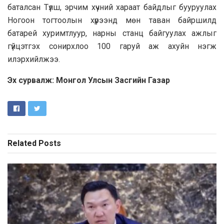
баталсан Түлш, эрчим хүчний хараат байдлыг бууруулах
Ногоон тогтоолын хүрээнд мөн таван байршилд
батарей хуримтлуур, нарны станц байгуулах ажлыг
гүйцэтгэх сонирхлоо 100 гаруй аж ахуйн нэгж
илэрхийлжээ.
Эх сурвалж: Монгол Улсын Засгийн Газар
Related
Posts