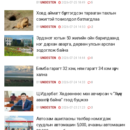
BY
UNDESTEN
2026-07-25 18:49
5
Ховд аймагт бүртгэгдсэн тарваган тахлын
сэжигтэй тохиолдол батлагдлаа
BY
UNDESTEN
2026-07-24 14:50
2
Эрдэнэт хотын 50 жилийн ойн барилдаанд
нэг дархан аварга, дөрвөн улсын арслан
зодоглож байна
BY
UNDESTEN
2026-07-24 14:44
0
Бямба гарагт 32 хэм, ням гарагт 34 хэм хүрч
хална
BY
UNDESTEN
2026-07-24 14:33
0
Ц.Идэрбат: Хөдөөнөөс мах авчирсан ч “Хүмүүс
авахгүй байна” гээд буцжээ
BY
UNDESTEN
2026-07-23 21:23
3
Автозам ашигласны төлбөр нэмэгдэж
суудлын автомашин 5,000, ачааны автомашин