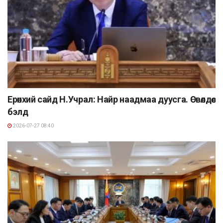
Ерөнхий сайд Н.Учрал: Найр наадмаа дуусга. Өвөлдөө
бэлд
2026-07-27 08:40