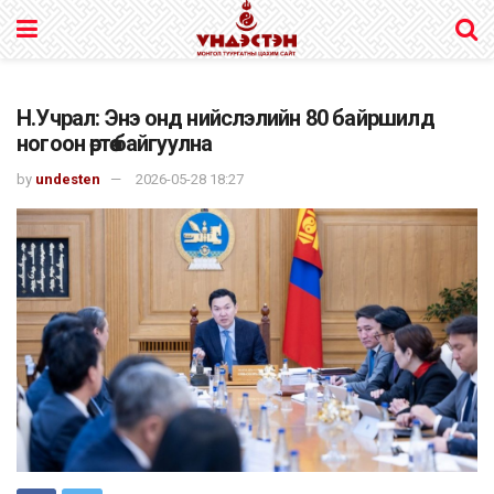
Н.Учрал: Энэ онд нийслэлийн 80 байршилд
ногоон өртөө байгуулна
by
undesten
2026-05-28 18:27