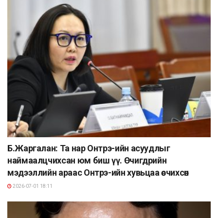
Б.Жаргалан: Та нар Онтрэ-ийн асуудлыг
наймаалцчихсан юм биш үү. Өчигдрийн
мэдээллийн араас Онтрэ-ийн хувьцаа өсчихсөн
2026-07-01 18:11