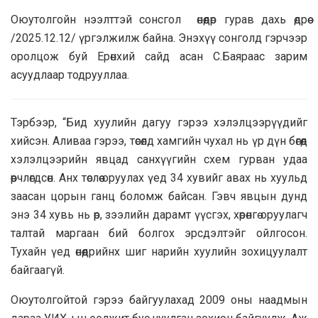
Оюутолгойн нээлттэй сонсгол өнөөдөр гурав дахь өдрөө
/2025.12.12/ үргэлжилж байна. Энэхүү сонголд
гэрчээр
оролцож буй Ерөнхий сайд асан С.Баяраас зарим
асуудлаар тодрууллаа.
Тэрбээр
, “Бид хуулийн дагуу гэрээ хэлэлцээрүүдийг
хийсэн. Аливаа гэрээ, төсөлд хамгийн чухал нь үр дүн бөгөөд
хэлэлцээрийн явцад санхүүгийн схем гурван удаа
өөрчлөгдсөн. Анх төслөө оруулах үед 34 хувийг авах нь хуульд
заасан цорын ганц боломж байсан. Гэвч явцын дунд
энэ 34 хувь нь өр, зээлийн дарамт үүсгэх, хөрөнгө оруулагч
талтай маргаан бий болгох эрсдэлтэйг ойлгосон.
Тухайн үед өнөөдрийнх шиг нарийн хуулийн зохицуулалт
байгаагүй.
Оюутолгойтой гэрээ байгуулахад 2009 оны наадмын