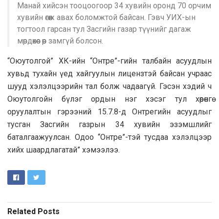
Манай хийсэн тооцоогоор 34 хувийн оронд 70 орчим
хувийн өгөөж авах боломжтой байсан. Гэвч УИХ-ын
тогтоол гарсан тул Засгийн газар түүнийг дагаж
мөрдөхөөс өөр замгүй болсон.
“Оюутолгой” ХК-ийн “Онтре”-гийн талбайн асуудлын
хувьд тухайн үед хайгуулын лицензтэй байсан учраас
шууд хэлэлцээрийн тал болж чадаагүй. Гэсэн хэдий ч
Оюутолгойн бүлэг ордын нэг хэсэг тул хөрөнгө
оруулалтын гэрээний 15.7.8-д Онтрегийн асуудлыг
тусган Засгийн газрын 34 хувийн эзэмшлийг
баталгаажуулсан. Одоо “Онтре”-тэй тусдаа хэлэлцээр
хийх шаардлагатай” хэмээлээ.
Related
Posts