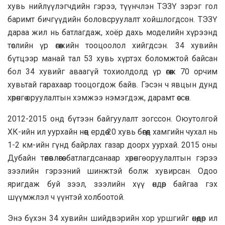
хувь нийлүүлэгчдийн гэрээ, түүнчлэн ТЭЗҮ зэрэг гол
баримт бичгүүдийн боловсруулалт хойшлогдсон. ТЭЗҮ
дараа жил нь батлагдаж, хоёр дахь моделийн хүрээнд
төслийн үр өгөөжийн тооцоолол хийгдсэн. 34 хувийн
бүтцээр манай тал 53 хувь хүртэх боломжтой байсан
бол 34 хувийг аваагүй тохиолдолд үр өгөөж 70 орчим
хувьтай гарахаар тооцогдож байв. Гэсэн ч явцын дунд
хөрөнгө оруулалтын хэмжээ нэмэгдэж, дарамт өссөн.
2012-2015 онд бүтээн байгуулалт зогссон. Оюутолгой
ХК-ийн ил уурхайн нөөц ердөө 20 хувь бөгөөд хамгийн чухал нь
1-2 км-ийн гүнд байрлах газар доорх уурхай. 2015 оны
Дубайн төлөвлөгөө батлагдсанаар хөрөнгө оруулалтын гэрээ
зээлийн гэрээний шинжтэй болж хувирсан. Одоо
яригдаж буй зээл, зээлийн хүү өндөр байгаа гэх
шүүмжлэл ч үүнтэй холбоотой.
Энэ бүхэн 34 хувийн шийдвэрийн хор уршгийг өнөөдөр ил