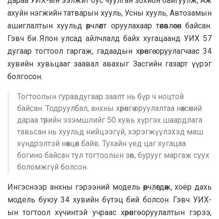
дараа УИХ-ын ээлжит бус чуулган зохион байгуулж, Аж
ахуйн нэгжийн татварын хууль, Усны хууль, Автозамын
ашиглалтын хуульд өөрчлөлт оруулахаар төлөвлөсөн байсан.
Гэвч би Япон улсад айлчлалд байх хугацаанд УИХ 57
дугаар тогтоол гаргаж, гадаадын хөрөнгө оруулагчаас 34
хувийн хувьцааг заавал авахыг Засгийн газарт үүрэг
болгосон.
Тогтоолын гуравдугаар заалт нь бүр ч ноцтой
байсан. Тодруулбал, анхны хөрөнгө оруулалтаа нөхсөний
дараа төрийн эзэмшлийг 50 хувь хүргэх шаардлага
тавьсан нь хуульд нийцээгүй, хэрэгжүүлэхэд маш
хүндрэлтэй нөхцөл байв. Тухайн үед цаг хугацаа
богино байсан тул тогтоолын зөв, бурууг маргаж суух
боломжгүй болсон.
Ингэснээр анхны гэрээний модель өөрчлөгдөж, хоёр дахь
модель буюу 34 хувийн бүтэц бий болсон. Гэвч УИХ-
ын тогтоол хүчинтэй учраас хөрөнгө оруулалтын гэрээ,