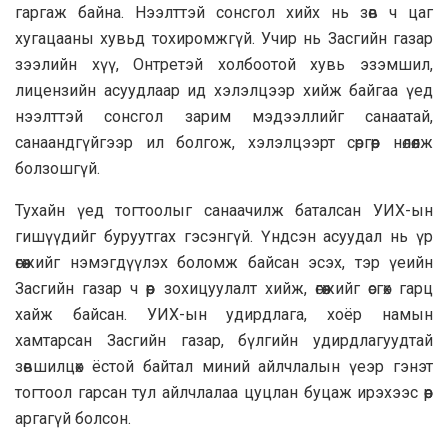
гаргаж байна. Нээлттэй сонсгол хийх нь зөв ч цаг
хугацааны хувьд тохиромжгүй. Учир нь Засгийн газар
зээлийн хүү, Онтретэй холбоотой хувь эзэмшил,
лицензийн асуудлаар ид хэлэлцээр хийж байгаа үед
нээлттэй сонсгол зарим мэдээллийг санаатай,
санаандгүйгээр ил болгож, хэлэлцээрт сөргөөр нөлөөлж
болзошгүй.
Тухайн үед тогтоолыг санаачилж баталсан УИХ-ын
гишүүдийг буруутгах гэсэнгүй. Үндсэн асуудал нь үр
өгөөжийг нэмэгдүүлэх боломж байсан эсэх, тэр үеийн
Засгийн газар ч өөр зохицуулалт хийж, өгөөжийг өсгөх гарц
хайж байсан. УИХ-ын удирдлага, хоёр намын
хамтарсан Засгийн газар, бүлгийн удирдлагуудтай
зөвшилцөх ёстой байтал миний айлчлалын үеэр гэнэт
тогтоол гарсан тул айлчлалаа цуцлан буцаж ирэхээс өөр
аргагүй болсон.