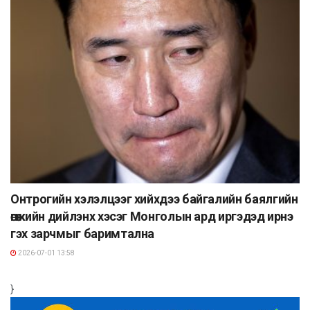
Онтрогийн хэлэлцээг хийхдээ байгалийн баялгийн
өгөөжийн дийлэнх хэсэг Монголын ард иргэдэд ирнэ
гэх зарчмыг баримтална
2026-07-01 13:58
}