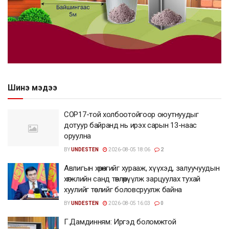
Шинэ мэдээ
COP17-той холбоотойгоор оюутнуудыг
дотуур байранд нь ирэх сарын 13-наас
оруулна
BY
UNDESTEN
2026-08-05 18:06
2
Авлигын хөрөнгийг хурааж, хүүхэд, залуучуудын
хөгжлийн санд төвлөрүүлж зарцуулах тухай
хуулийг төслийг боловсруулж байна
BY
UNDESTEN
2026-08-05 16:03
0
Г.Дамдинням: Иргэд боломжтой