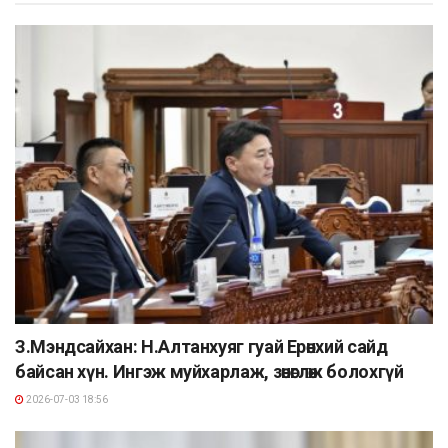
З.Мэндсайхан: Н.Алтанхуяг гуай Ерөнхий сайд
байсан хүн. Ингэж муйхарлаж, зөнөглөж болохгүй
2026-07-03 18:56