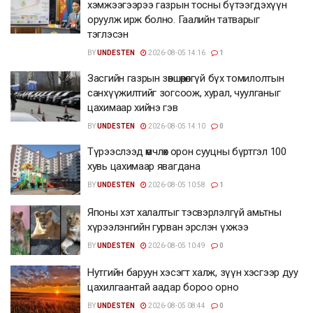
хэмжээгээрээ газрын тосны бүтээгдэхүүн
оруулж ирж болно. Гаалийн татварыг
тэглэсэн
BY
UNDESTEN
2026-08-05 14:16
1
Засгийн газрын зөвшөөрөлгүй бүх томилолтын
санхүүжилтийг зогсоож, хурал, чуулганыг
цахимаар хийнэ гэв
BY
UNDESTEN
2026-08-05 14:10
0
Түрээслээд өмчлөх орон сууцны бүртгэл 100
хувь цахимаар явагдана
BY
UNDESTEN
2026-08-05 10:58
1
Японы хэт халалтыг тэсвэрлэлгүй амьтны
хүрээлэнгийн гурван эрслэн үхжээ
BY
UNDESTEN
2026-08-05 10:49
0
Нутгийн баруун хэсэгт халж, зүүн хэсгээр дуу
цахилгаантай аадар бороо орно
BY
UNDESTEN
2026-08-05 08:44
0