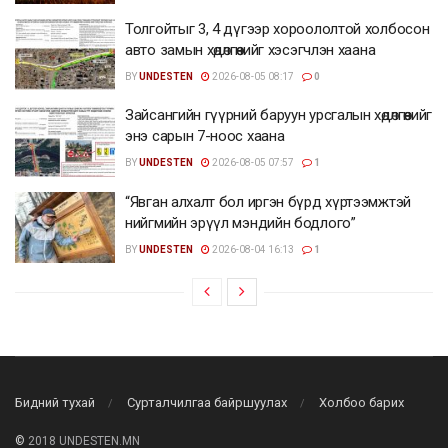
Толгойтыг 3, 4 дүгээр хороололтой холбосон
авто замын хөдөлгөөнийг хэсэгчлэн хаана
BY
UNDESTEN
2026-08-05 08:17
0
Зайсангийн гүүрний баруун урсгалын хөдөлгөөнийг
энэ сарын 7-ноос хаана
BY
UNDESTEN
2026-08-05 07:57
1
“Явган алхалт бол иргэн бүрд хүртээмжтэй
нийгмийн эрүүл мэндийн бодлого”
BY
UNDESTEN
2026-08-04 16:13
1
Бидний тухай
Сурталчилгаа байршуулах
Холбоо барих
©
2018 UNDESTEN.MN