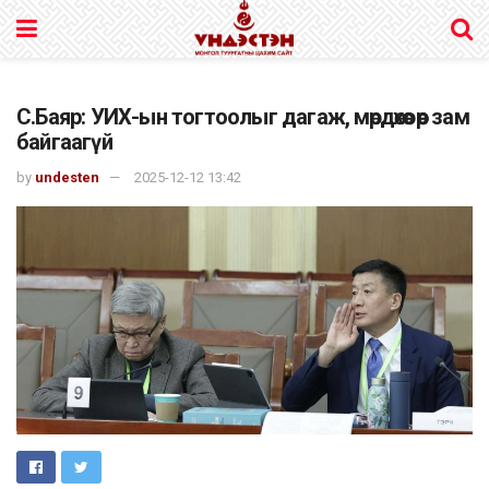
С.Баяр: УИХ-ын тогтоолыг дагаж, мөрдөхөөс өөр зам
байгаагүй
by
undesten
2025-12-12 13:42