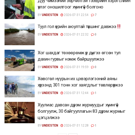
Дуу чимээний зөрчилтэй тээврийн хэрэгслийн
үзлэг оношилгоог хүчингүй болгоно
BY
UNDESTEN
2026-07-31 22:54
7
Туул гол үерийн аюултай түвшинг давжээ
BY
UNDESTEN
2026-07-31 22:32
0
Хог шахдаг төхөөрөмж үр дүнгээ өгсөн тул
дахин гурвыг нэмж байршуулжээ
BY
UNDESTEN
2026-07-31 19:59
0
Хөвсгөл нуурын их цэвэрлэгээний аяны
хүрээнд 301 тонн хог хаягдлыг төвлөрүүлжээ
BY
UNDESTEN
2026-07-31 12:44
1
Хуулиас давсан дүрэм журмуудыг хүчингүй
болгуулж, 30 байгууллагын 83 дүрэм журмыг
цэгцэлжээ
BY
UNDESTEN
2026-07-31 12:28
1