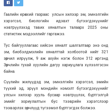
Гаалийн ерөнхий газраас улсын хилээр эм, эмнэлгийн
хэрэгсэл, биологийн идэвхт бүтээгдэхүүнийг
нэвтрүүлэхэд тавих хяналтын талаарх 2025 оны
статистик мэдээллийг гаргажээ.
Тус байгууллагаас хийсэн хяналт шалгалтаар энэ онд
эм, биобэлдмэлийн хяналттай холбоотой нийт 321
зөрчил илрүүлж, 9 аж ахуйн нэгж болон 312 иргэнд
Зөрчлийн тухай хуулийн дагуу хариуцлага хүлээлгэсэн
байна.
Сүүлийн жилүүдэд эм, эмнэлгийн хэрэгсэл, эмийн
түүхий эд, эрүүл мэндийн нэмэлт бүтээгдэхүүнийг
улсын хилээр хууль бусаар нэвтрүүлэх, бүртгэлгүй
эмийг зориулалтын бус тээврийн хэрэгслээр
тээвэрлэх зөрчлүүд түгээмэл бүртгэгдэх болжээ.