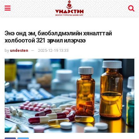
Энэ онд эм, биобэлдмэлийн хяналттай
холбоотой 321 зөрчил илэрчээ
by
undesten
2025-12-19 13:33