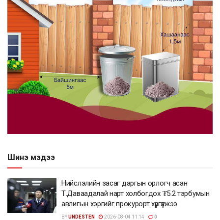
Шинэ мэдээ
Нийслэлийн засаг даргын орлогч асан
Т.Даваадалай нарт холбогдох ₮5.2 тэрбумын
авлигын хэргийг прокурорт хүргүүлжээ
BY
UNDESTEN
2026-08-04 11:14
0