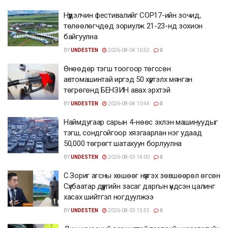
Нүүдэлчин фестивалийг COP17-ийн зочид,
төлөөлөгчдөд зориулж 21-23-нд зохион
байгуулна
BY
UNDESTEN
2026-08-04 10:52
0
Өнөөдөр тэгш тоогоор төгссөн
автомашинтай иргэд 50 хүртэлх мянган
төгрөгөнд БЕНЗИН авах эрхтэй
BY
UNDESTEN
2026-08-04 10:44
0
Наймдугаар сарын 4-нөөс эхлэн машинуудыг
тэгш, сондгойгоор хязгаарлан нэг удаад
50,000 төгрөгт шатахуун борлуулна
BY
UNDESTEN
2026-08-03 14:00
0
С.Зориг агсны хөшөөг нүүлгэх зөвшөөрөл өгсөн
Сүхбаатар дүүргийн засаг даргын үндсэн цалинг
хасах шийтгэл ногдуулжээ
BY
UNDESTEN
2026-08-03 13:55
0