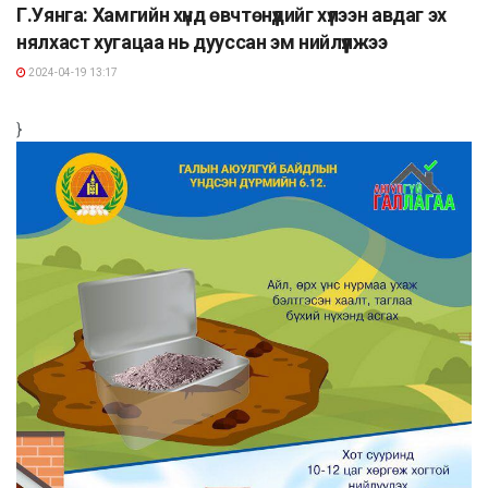
Г.Уянга: Хамгийн хүнд өвчтөнүүдийг хүлээн авдаг эх
нялхаст хугацаа нь дууссан эм нийлүүлжээ
2024-04-19 13:17
}