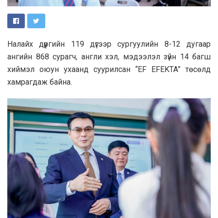
Налайх дүүргийн 119 дүгээр сургуулийн 8-12 дугаар
ангийн 868 сурагч, англи хэл, мэдээлэл зүйн 14 багш
хиймэл оюун ухаанд суурилсан “EF EFEKTA” төсөлд
хамрагдаж байна.