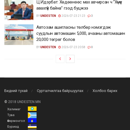
Ц.Идэрбат: Хөдөөнөөс мах авчирсан ч “Хүмүүс
авахгүй байна” гээд буцжээ
BY
UNDESTEN
2026-07-23 21:23
3
Автозам ашигласны төлбөр нэмэгдэж
суудлын автомашин 5,000, ачааны автомашин
20,000 төгрөг болов
BY
UNDESTEN
2026-07-23 20:58
0
Бидний тухай
Сурталчилгаа байршуулах
Холбоо барих
©
2018 UNDESTEN.MN
Халимаг
Тува
Өвөрмонгол
Буриад