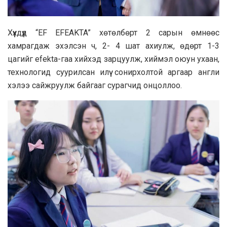
Хүүхдүүд “EF EFEAKTA” хөтөлбөрт 2 сарын өмнөөс
хамрагдаж эхэлсэн ч, 2- 4 шат ахиулж, өдөрт 1-3
цагийг efekta-гаа хийхэд зарцуулж, хиймэл оюун ухаан,
технологид суурилсан илүү сонирхолтой аргаар англи
хэлээ сайжруулж байгааг сурагчид онцоллоо.