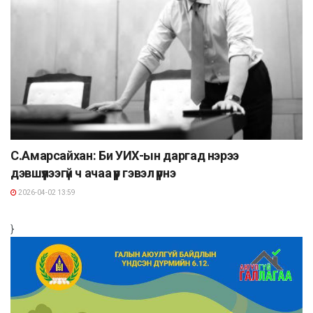
С.Амарсайхан: Би УИХ-ын даргад нэрээ
дэвшүүлээгүй ч ачаа үүр гэвэл үүрнэ
2026-04-02 13:59
}