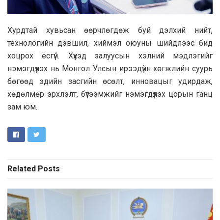
Хурдтай хувьсан өөрчлөгдөж буй дэлхий нийт,
технологийн дэвшил, хиймэл оюуны шийдлээс бид
хоцрох ёсгүй. Хүүхэд залуусын хэлний мэдлэгийг
нэмэгдүүлэх нь Монгол Улсын ирээдүйн хөгжлийн суурь
бөгөөд эдийн засгийн өсөлт, инновацыг удирдаж,
хөдөлмөр эрхлэлт, бүтээмжийг нэмэгдүүлэх цорын ганц
зам юм.
Related
Posts