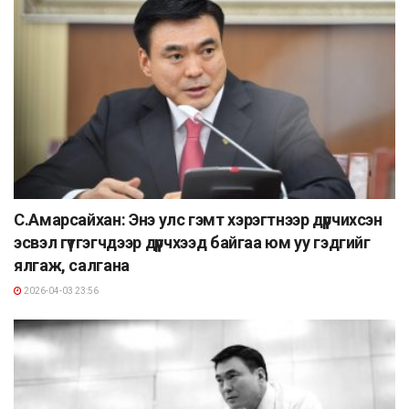
С.Амарсайхан: Энэ улс гэмт хэрэгтнээр дүүрчихсэн
эсвэл гүтгэгчдээр дүүрчхээд байгаа юм уу гэдгийг
ялгаж, салгана
2026-04-03 23:56