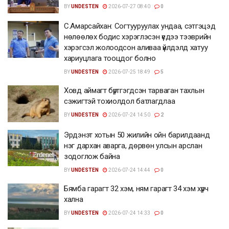
BY
UNDESTEN
2026-07-27 08:40
0
С.Амарсайхан: Согтууруулах ундаа, сэтгэцэд
нөлөөлөх бодис хэрэглэсэн үедээ тээврийн
хэрэгсэл жолоодсон аливаа үйлдэлд хатуу
хариуцлага тооцдог болно
BY
UNDESTEN
2026-07-25 18:49
5
Ховд аймагт бүртгэгдсэн тарваган тахлын
сэжигтэй тохиолдол батлагдлаа
BY
UNDESTEN
2026-07-24 14:50
2
Эрдэнэт хотын 50 жилийн ойн барилдаанд
нэг дархан аварга, дөрвөн улсын арслан
зодоглож байна
BY
UNDESTEN
2026-07-24 14:44
0
Бямба гарагт 32 хэм, ням гарагт 34 хэм хүрч
хална
BY
UNDESTEN
2026-07-24 14:33
0