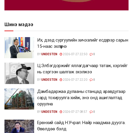
Шинэ мэдээ
Их, дээд сургуулийн хичээлийг есдүгээр сарын
15-наас эхлүүлнэ
BY
UNDESTEN
2026-07-27 22:50
0
Ц.Элбэгдоржийг яллагдагчаар татаж, хэргийг
нь сэргээн шалгаж эхэлжээ
BY
UNDESTEN
2026-07-27 22:20
0
Дамбадаржаа дулааны станцад аравдугаар
сард тохируулга хийж, энэ онд ашиглалтад
оруулна
BY
UNDESTEN
2026-07-27 08:57
0
Ерөнхий сайд Н.Учрал: Найр наадмаа дуусга.
Өвөлдөө бэлд