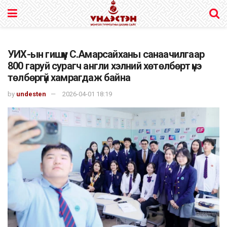
УИХ-ын гишүүн С.Амарсайханы санаачилгаар
800 гаруй сурагч англи хэлний хөтөлбөрт үнэ
төлбөргүй хамрагдаж байна
by
undesten
2026-04-01 18:19