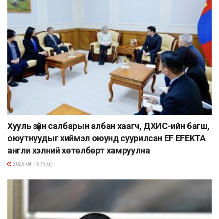
Хууль зүйн салбарын албан хаагч, ДХИС-ийн багш,
оюутнуудыг хиймэл оюунд суурилсан EF EFEKTA
англи хэлний хөтөлбөрт хамруулна
2026-04-13 15:07