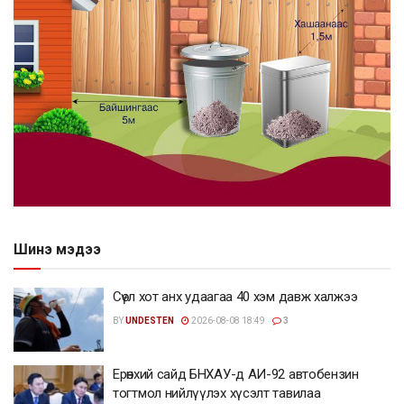
Шинэ мэдээ
Сөүл хот анх удаагаа 40 хэм давж халжээ
BY
UNDESTEN
2026-08-08 18:49
3
Ерөнхий сайд БНХАУ-д АИ-92 автобензин
тогтмол нийлүүлэх хүсэлт тавилаа