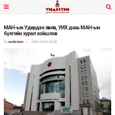
МАН-ын Удирдах зөвлөл, УИХ дахь МАН-ын
бүлгийн хурал хойшлов
by
undesten
2026-04-01 20:38