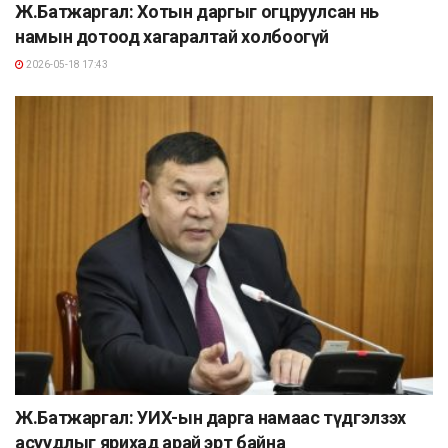
Ж.Батжаргал: Хотын даргыг огцруулсан нь
намын дотоод хагаралтай холбоогүй
2026-05-18 17:43
Ж.Батжаргал: УИХ-ын дарга намаас түдгэлзэх
асуудлыг ярихад арай эрт байна