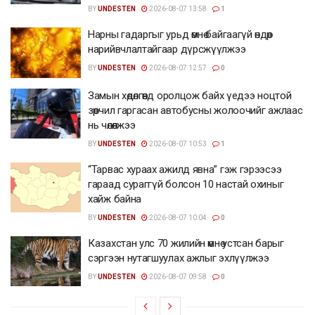
BY
UNDESTEN
2026-08-07 13:58
1
Нарны гадаргыг урьд өмнө байгаагүй өндөр
нарийвчлалтайгаар дүрсжүүлжээ
BY
UNDESTEN
2026-08-07 12:57
0
Замын хөдөлгөөнд оролцож байх үедээ ноцтой
зөрчил гаргасан автобусны жолоочийг ажлаас
нь чөлөөлжээ
BY
UNDESTEN
2026-08-07 10:53
1
“Тарвас хураах ажилд явна” гэж гэрээсээ
гараад сураггүй болсон 10 настай охиныг
хайж байна
BY
UNDESTEN
2026-08-07 10:04
0
Казахстан улс 70 жилийн өмнө устсан барыг
сэргээн нутагшуулах ажлыг эхлүүлжээ
BY
UNDESTEN
2026-08-07 09:58
0