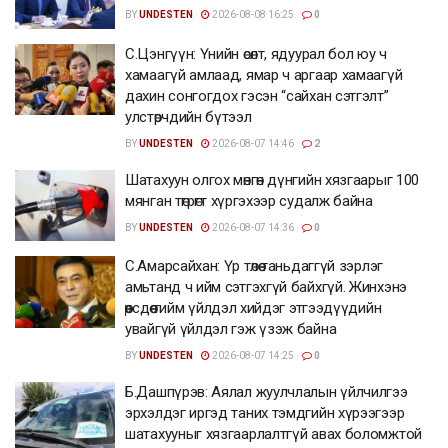
BY
UNDESTEN
2026-08-08 16:25
0
С.Цэнгүүн: Үнийн өсөлт, ядуурал бол юу ч
хамаагүй амлаад, ямар ч аргаар хамаагүй
дахин сонгогдох гэсэн “сайхан сэтгэлт”
улстөрчдийн бүтээл
BY
UNDESTEN
2026-08-07 14:46
2
Шатахуун олгох мөнгөн дүнгийн хязгаарыг 100
мянган төгрөгт хүргэхээр судалж байна
BY
UNDESTEN
2026-08-07 14:36
0
С.Амарсайхан: Үр төлөө таньдаггүй зэрлэг
амьтанд ч ийм сэтгэхгүй байхгүй. Жинхэнэ
өөрсдөө тийм үйлдэл хийдэг этгээдүүдийн
увайгүй үйлдэл гэж үзэж байна
BY
UNDESTEN
2026-08-07 14:25
0
Б.Дашпүрэв: Аялал жуулчлалын үйлчилгээ
эрхэлдэг иргэд таних тэмдгийн хүрээгээр
шатахууныг хязгаарлалтгүй авах боломжтой