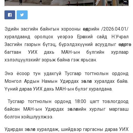
Эдийн засгийн байнгын хорооны өнөөдрийн /2026.04.01/
хуралдаанд оролцох үеэрээ Ерөнхий сайд Н.Учрал
Засгийн газрын бүтэц, бүрэлдэхүүний асуудлыг өнөөдөртөө
багтаан УИХ дахь МАН-ын бүлгийн хурлаар
хэлэлцүүлэхийг зорьж байна гэж ярьсан.
Энэ ёсоор тун удахгүй Тусгаар тогтнолын ордонд
Монгол Ардын Намын Удирдах зөвлөл хуралдах байв.
Үүний дараа УИХ дахь МАН-ын бүлэг хуралдана.
Тусгаар тогтнолын ордонд 18:00 цагт товлогдоод
байсан МАН-ын Удирдах зөвлөлийн хурлыг маргааш
болгон хойшлуулжээ.
Удирдах зөвлөл хуралдаж, шийдвэр гаргасны дараа УИХ