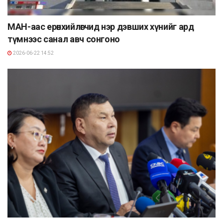
МАН-аас ерөнхийлөгчид нэр дэвших хүнийг ард
түмнээс санал авч сонгоно
2026-06-22 14:52