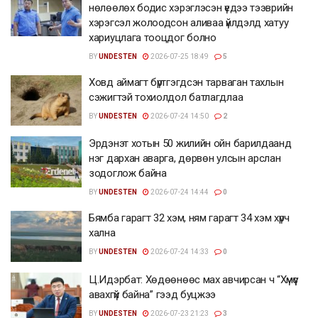
нөлөөлөх бодис хэрэглэсэн үедээ тээврийн
хэрэгсэл жолоодсон аливаа үйлдэлд хатуу
хариуцлага тооцдог болно
BY
UNDESTEN
2026-07-25 18:49
5
Ховд аймагт бүртгэгдсэн тарваган тахлын
сэжигтэй тохиолдол батлагдлаа
BY
UNDESTEN
2026-07-24 14:50
2
Эрдэнэт хотын 50 жилийн ойн барилдаанд
нэг дархан аварга, дөрвөн улсын арслан
зодоглож байна
BY
UNDESTEN
2026-07-24 14:44
0
Бямба гарагт 32 хэм, ням гарагт 34 хэм хүрч
хална
BY
UNDESTEN
2026-07-24 14:33
0
Ц.Идэрбат: Хөдөөнөөс мах авчирсан ч “Хүмүүс
авахгүй байна” гээд буцжээ
BY
UNDESTEN
2026-07-23 21:23
3