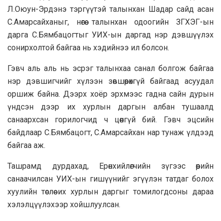
Л.Оюун-Эрдэнэ тэргүүтэй талынхан Шадар сайд асан
С.Амарсайханыг, нөгөө талынхан одоогийн ЗГХЭГ-ын
дарга С.Бямбацогтыг УИХ-ын даргад нэр дэвшүүлэх
сонирхолтой байгаа нь хэдийнээ ил болсон.
Гэвч аль аль нь эсрэг талынхаа санал болгож байгаа
нэр дэвшигчийг хүлээн зөвшөөрөхгүй байгаад асуудал
оршиж байна. Дээрх хоёр эрхмээс гадна сайн дурын
үндсэн дээр их хурлын даргын албан тушаалд
санаархсан горилогчид ч цөөнгүй бий. Гэвч эцсийн
байдлаар С.Бямбацогт, С.Амарсайхан нар тунаж үлдээд
байгаа аж.
Ташрамд дурдахад, Ерөнхийлөгчийн зүгээс өөрийн
санаачилсан УИХ-ын гишүүнийг эгүүлэн татдаг болох
хуулийн төслөө их хурлын даргыг томилогдсоны дараа
хэлэлцүүлэхээр хойшлуулсан.