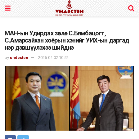
МАН-ын Удирдах зөвлөл С.Бямбацогт,
С.Амарсайхан хоёрын хэнийг УИХ-ын даргад
нэр дэвшүүлэхээ шийднэ
by
undesten
2026-04-02 10:52