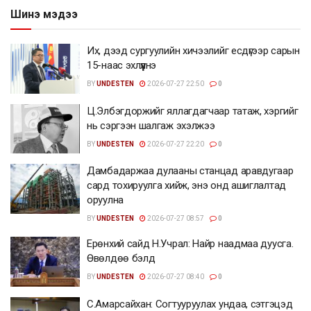
Шинэ мэдээ
Их, дээд сургуулийн хичээлийг есдүгээр сарын
15-наас эхлүүлнэ
BY
UNDESTEN
2026-07-27 22:50
0
Ц.Элбэгдоржийг яллагдагчаар татаж, хэргийг
нь сэргээн шалгаж эхэлжээ
BY
UNDESTEN
2026-07-27 22:20
0
Дамбадаржаа дулааны станцад аравдугаар
сард тохируулга хийж, энэ онд ашиглалтад
оруулна
BY
UNDESTEN
2026-07-27 08:57
0
Ерөнхий сайд Н.Учрал: Найр наадмаа дуусга.
Өвөлдөө бэлд
BY
UNDESTEN
2026-07-27 08:40
0
С.Амарсайхан: Согтууруулах ундаа, сэтгэцэд