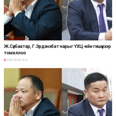
Ж.Сүхбаатар, Г.Эрдэнэбат нарыг ҮХЦ-ийн гишүүнээр
томиллоо
2026-06-26 13:21