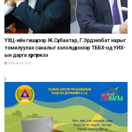
ҮХЦ-ийн гишүүнээр Ж.Сүхбаатар, Г.Эрдэнэбат нарыг
томилуулах саналыг хэлэлцүүлэхээр ТББХ-нд УИХ-
ын дарга хүргүүлжээ
2026-06-24 15:21
}