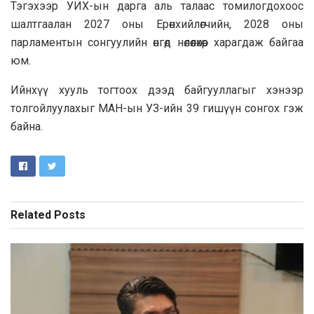
Тэгэхээр УИХ-ын дарга аль талаас томилогдохоос
шалтгаалан 2027 оны Ерөнхийлөгчийн, 2028 оны
парламентын сонгуулийн өнгөд нөлөөлөхөөр харагдаж байгаа
юм.
Ийнхүү хууль тогтоох дээд байгууллагыг хэнээр
толгойлуулахыг МАН-ын УЗ-ийн 39 гишүүн сонгох гэж
байна.
Related
Posts