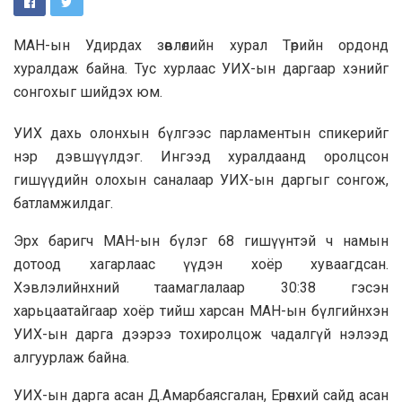
МАН-ын Удирдах зөвлөлийн хурал Төрийн ордонд
хуралдаж байна. Тус хурлаас УИХ-ын даргаар хэнийг
сонгохыг шийдэх юм.
УИХ дахь олонхын бүлгээс парламентын спикерийг
нэр дэвшүүлдэг. Ингээд хуралдаанд оролцсон
гишүүдийн олохын саналаар УИХ-ын даргыг сонгож,
батламжилдаг.
Эрх баригч МАН-ын бүлэг 68 гишүүнтэй ч намын
дотоод хагарлаас үүдэн хоёр хуваагдсан.
Хэвлэлийнхний таамаглалаар 30:38 гэсэн
харьцаатайгаар хоёр тийш харсан МАН-ын бүлгийнхэн
УИХ-ын дарга дээрээ тохиролцож чадалгүй нэлээд
алгуурлаж байна.
УИХ-ын дарга асан Д.Амарбаясгалан, Ерөнхий сайд асан