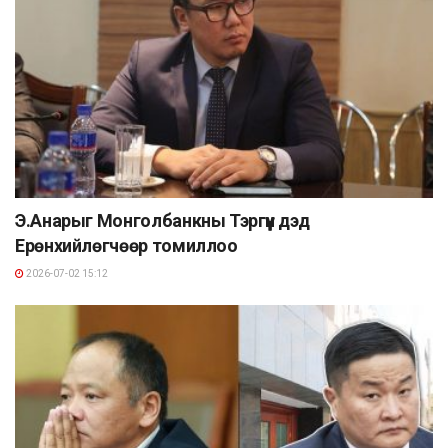
Э.Анарыг Монголбанкны Тэргүүн дэд
Ерөнхийлөгчөөр томиллоо
2026-07-02 15:12