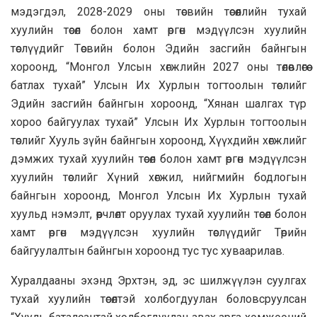
мэдэгдэл, 2028-2029 оны төсвийн төсөөллийн тухай
хуулийн төсөл болон хамт өргөн мэдүүлсэн хуулийн
төслүүдийг Төсвийн болон Эдийн засгийн байнгын
хороонд, “Монгол Улсын хөгжлийн 2027 оны төлөвлөгөө
батлах тухай” Улсын Их Хурлын тогтоолын төслийг
Эдийн засгийн байнгын хороонд, “Хянан шалгах түр
хороо байгуулах тухай” Улсын Их Хурлын тогтоолын
төслийг Хууль зүйн байнгын хороонд, Хүүхдийн хөгжлийг
дэмжих тухай хуулийн төсөл болон хамт өргөн мэдүүлсэн
хуулийн төслийг Хүний хөгжил, нийгмийн бодлогын
байнгын хороонд, Монгол Улсын Их Хурлын тухай
хуульд нэмэлт, өөрчлөлт оруулах тухай хуулийн төсөл болон
хамт өргөн мэдүүлсэн хуулийн төслүүдийг Төрийн
байгуулалтын байнгын хороонд тус тус хуваарилав.
Хуралдааны эхэнд Эрхтэн, эд, эс шилжүүлэн суулгах
тухай хуулийн төсөлтэй холбогдуулан боловсруулсан