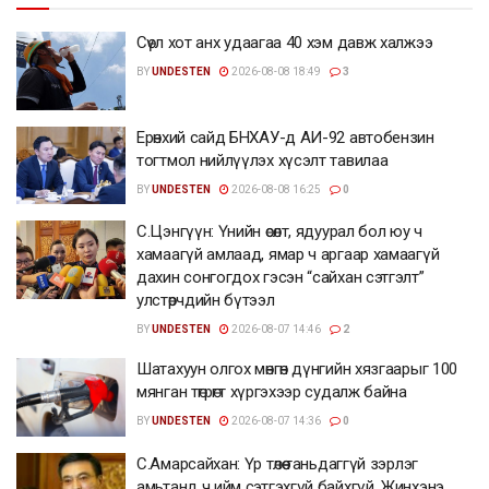
Сөүл хот анх удаагаа 40 хэм давж халжээ
BY
UNDESTEN
2026-08-08 18:49
3
Ерөнхий сайд БНХАУ-д АИ-92 автобензин
тогтмол нийлүүлэх хүсэлт тавилаа
BY
UNDESTEN
2026-08-08 16:25
0
С.Цэнгүүн: Үнийн өсөлт, ядуурал бол юу ч
хамаагүй амлаад, ямар ч аргаар хамаагүй
дахин сонгогдох гэсэн “сайхан сэтгэлт”
улстөрчдийн бүтээл
BY
UNDESTEN
2026-08-07 14:46
2
Шатахуун олгох мөнгөн дүнгийн хязгаарыг 100
мянган төгрөгт хүргэхээр судалж байна
BY
UNDESTEN
2026-08-07 14:36
0
С.Амарсайхан: Үр төлөө таньдаггүй зэрлэг
амьтанд ч ийм сэтгэхгүй байхгүй. Жинхэнэ