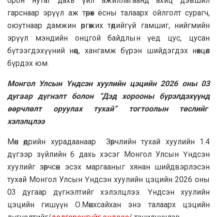
орон нутаг дахь үйл ажиллагаанд ахиц дэвшил
гарснаар эрүүл аж төрөх ёсны талаарх ойлголт сурагч,
оюутнаар дамжин өргөжих төдийгүй гамшиг, нийгмийн
эрүүл мэндийн онцгой байдлын үед цус, цусан
бүтээгдэхүүний нөөц, хангамж бүрэн шийдэгдэх нөхцөл
бүрдэх юм.
Монгол Улсын Үндсэн хуулийн цэцийн 2026 оны 03
дугаар дүгнэлт болон “Дэд хорооны бүрэлдэхүүнд
өөрчлөлт оруулах тухай” тогтоолын төслийг
хэлэлцлээ
Мөн өдрийн хурадаанаар Зөрчлийн тухай хуулийн 1.4
дүгээр зүйлийн 6 дахь хэсэг Монгол Улсын Үндсэн
хуулийг зөрчсөн эсэх маргааныг хянан шийдвэрлэсэн
тухай Монгол Улсын Үндсэн хуулийн цэцийн 2026 оны
03 дугаар дүгнэлтийг хэлэлцлээ. Үндсэн хуулийн
цэцийн гишүүн О.Мөнхсайхан энэ талаарх цэцийн