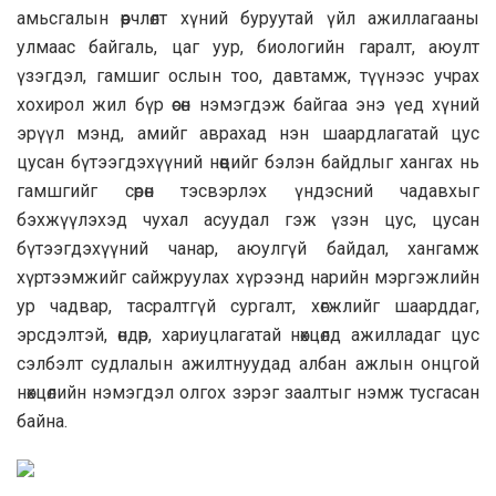
амьсгалын өөрчлөлт хүний буруутай үйл ажиллагааны
улмаас байгаль, цаг уур, биологийн гаралт, аюулт
үзэгдэл, гамшиг ослын тоо, давтамж, түүнээс учрах
хохирол жил бүр өсөн нэмэгдэж байгаа энэ үед хүний
эрүүл мэнд, амийг аврахад нэн шаардлагатай цус
цусан бүтээгдэхүүний нөөцийг бэлэн байдлыг хангах нь
гамшгийг сөрөн тэсвэрлэх үндэсний чадавхыг
бэхжүүлэхэд чухал асуудал гэж үзэн цус, цусан
бүтээгдэхүүний чанар, аюулгүй байдал, хангамж
хүртээмжийг сайжруулах хүрээнд нарийн мэргэжлийн
ур чадвар, тасралтгүй сургалт, хөгжлийг шаарддаг,
эрсдэлтэй, өндөр, хариуцлагатай нөхцөлд ажилладаг цус
сэлбэлт судлалын ажилтнуудад албан ажлын онцгой
нөхцөлийн нэмэгдэл олгох зэрэг заалтыг нэмж тусгасан
байна.