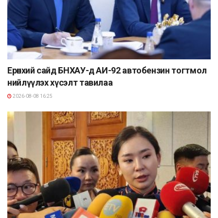
Ерөнхий сайд БНХАУ-д АИ-92 автобензин тогтмол
нийлүүлэх хүсэлт тавилаа
2026-08-08 16:25