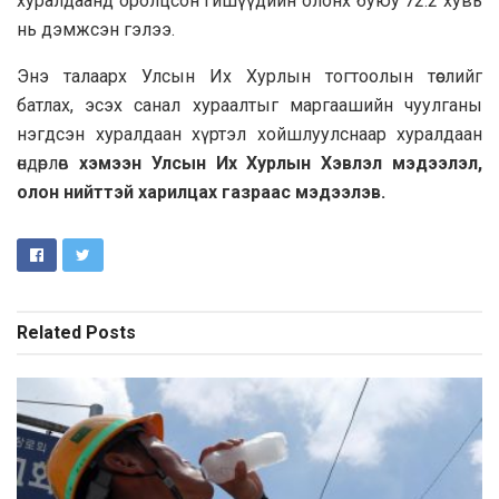
хуралдаанд оролцсон гишүүдийн олонх буюу 72.2 хувь
нь дэмжсэн гэлээ.
Энэ талаарх Улсын Их Хурлын тогтоолын төслийг
батлах, эсэх санал хураалтыг маргаашийн чуулганы
нэгдсэн хуралдаан хүртэл хойшлуулснаар хуралдаан
өндөрлөв
хэмээн Улсын Их Хурлын Хэвлэл мэдээлэл,
олон нийттэй харилцах газраас мэдээлэв.
Related
Posts