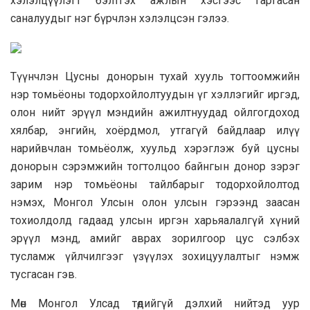
хэлэлцүүлэгт бэлтгэх ажлын хэсгээс гаргасан
саналуудыг нэг бүрчлэн хэлэлцсэн гэлээ.
Түүнчлэн Цусны донорын тухай хууль тогтоомжийн
нэр томьёоны тодорхойлолтуудын үг хэллэгийг иргэд,
олон нийт эрүүл мэндийн ажилтнуудад ойлгогдоход
хялбар, энгийн, хоёрдмол, утгагүй байдлаар илүү
нарийвчлан томьёолж, хуульд хэрэглэж буй цусны
донорын сэрэмжийн тогтолцоо байнгын донор зэрэг
зарим нэр томьёоны тайлбарыг тодорхойлолтод
нэмэх, Монгол Улсын олон улсын гэрээнд заасан
тохиолдолд гадаад улсын иргэн харьяалалгүй хүний
эрүүл мэнд, амийг аврах зорилгоор цус сэлбэх
тусламж үйлчилгээг үзүүлэх зохицуулалтыг нэмж
тусгасан гэв.
Мөн Монгол Улсад төдийгүй дэлхий нийтэд уур