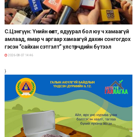
С.Цэнгүүн: Үнийн өсөлт, ядуурал бол юу ч хамаагүй
амлаад, ямар ч аргаар хамаагүй дахин сонгогдох
гэсэн “сайхан сэтгэлт” улстөрчдийн бүтээл
2026-08-07 14:46
}