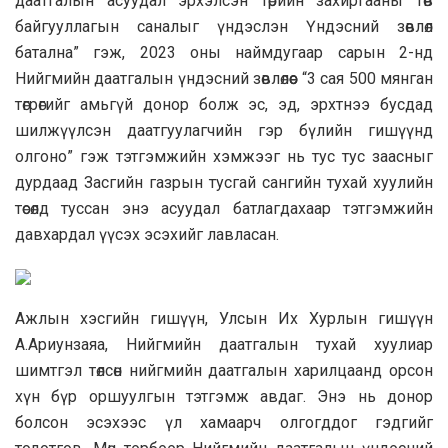
даатгалын асуудал эрхэлсэн төрийн захиргааны төв
байгууллагын саналыг үндэслэн Үндэсний зөвлөл
батална” гэж, 2023 оны наймдугаар сарын 2-нд
Нийгмийн даатгалын үндэсний зөвлөлөөс “3 сая 500 мянган
төгрөгийг амьгүй донор болж эс, эд, эрхтнээ бусдад
шилжүүлсэн даатгуулагчийн гэр бүлийн гишүүнд
олгоно” гэж тэтгэмжийн хэмжээг нь тус тус заасныг
дурдаад Засгийн газрын тусгай сангийн тухай хуулийн
төсөлд туссан энэ асуудал батлагдахаар тэтгэмжийн
давхардал үүсэх эсэхийг лавласан.
Ажлын хэсгийн гишүүн, Улсын Их Хурлын гишүүн
А.Ариунзаяа, Нийгмийн даатгалын тухай хуулиар
шимтгэл төлсөн нийгмийн даатгалын харилцаанд орсон
хүн бүр оршуулгын тэтгэмж авдаг. Энэ нь донор
болсон эсэхээс үл хамаарч олгогддог гэдгийг