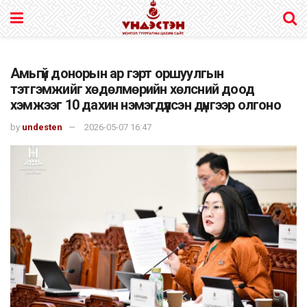
Амьгүй донорын ар гэрт оршуулгын
тэтгэмжийг хөдөлмөрийн хөлсний доод
хэмжээг 10 дахин нэмэгдүүлсэн дүнгээр олгоно
by
undesten
2026-05-07 16:47