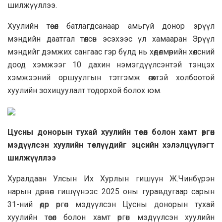
шилжүүллээ.
Хуулийн төсөл батлагдсанаар амьгүй донор эрүүл
мэндийн даатгал төлсөн эсэхээс үл хамааран Эрүүл
мэндийг дэмжих сангаас гэр бүлд нь хөдөлмөрийн хөлсний
доод хэмжээг 10 дахин нэмэгдүүлсэнтэй тэнцэх
хэмжээний оршуулгын тэтгэмж өгөхтэй холбоотой
хуулийн зохицуулалт тодорхой болох юм.
Цусны донорын тухай хуулийн төсөл болон хамт өргөн
мэдүүлсэн хуулийн төслүүдийг эцсийн хэлэлцүүлэгт
шилжүүллээ
Хуралдаан Улсын Их Хурлын гишүүн Ж.Чинбүрэн
нарын дөрвөн гишүүнээс 2025 оны гуравдугаар сарын
31-ний өдөр өргөн мэдүүлсэн Цусны донорын тухай
хуулийн төсөл болон хамт өргөн мэдүүлсэн хуулийн