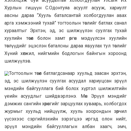
Хэлэлцэж буй асуудалтай холбогдуулан Улсын Их
Хурлын гишүүн С.Одонтуяа асуулт асууж, хариулт
авсны дараа “Хууль баталсантай холбогдуулан авах
арга хэмжээний тухай” тогтоолын төслийг батлах санал
хураалтыг Эрхтэн, эд, эс шилжүүлэн суулгах тухай
хуулийн төсөл болон хамт өргөн мэдүүлсэн хуулийн
төслүүдийг эцэслэн баталсны дараа явуулах тул төслийг
Хүний хөгжил, нийгмийн бодлогын байнгын хороонд
шилжүүлэв.
Тогтоолын төсөл батлагдсанаар хуульд заасан эрхтэн,
эд, эс шилжүүлэн суулгах асуудал хариуцсан эрүүл
мэндийн байгууллага бий болох хүртэл шилжилтийн
үеийн асуудлыг шийдвэрлэнэ. Мөн Эрүүл мэндийг
дэмжих сангийн хөрөнгийг зарцуулах хуваарь, холбогдох
журмыг хуульд нийцүүлж, хууль хоорондын зөрчил
үүсэхээс сэргийлэхийн зэрэгцээ иргэд олон нийт,
эрүүл мэндийн байгууллагын албан хаагч, эмч,