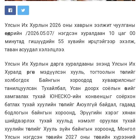
Улсын Их Хурлын 2026 оны хаврын ээлжит чуулганы
өнөөдрийн /2026.05.07/ нэгдсэн хуралдаан 10 цаг 00
минутад гишүүдийн 55 хувийн ирцтэйгээр эхэлж,
таван асуудал хэлэлцлээ.
Улсын Их Хурлын дарга хуралдааны эхэнд Улсын Их
Хуралд өргөн мэдүүлсэн хууль, тогтоолын төслийг
холбогдох Байнгын хороодод хуваарилсныг
танилцуулсан. Тухайлбал, Усан доорх соёлын өвийг
хамгаалах тухай ЮНЕСКО-ийн конвенцыг соёрхон
батлах тухай хуулийн төслийг Аюулгүй байдал, гадаад
бодлогын байнгын хороонд, Эрүүгийн хэрэг хянан
шийдвэрлэх тухай хуульд нэмэлт оруулах тухай
хуулийн төслийг Хууль зүйн байнгын хороонд, Монгол
Улсын нэгдсэн төсвийн 2027 оны төсвийн хүрээний