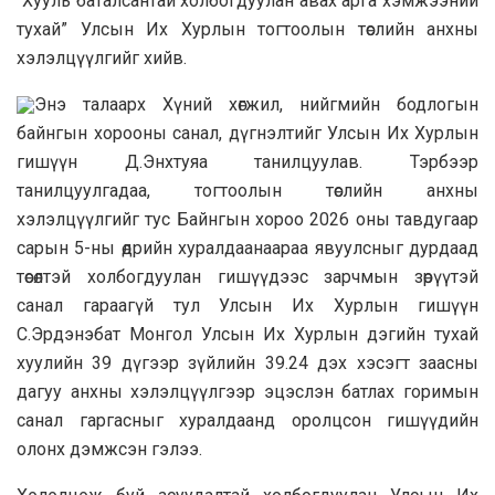
“Хууль баталсантай холбогдуулан авах арга хэмжээний
тухай” Улсын Их Хурлын тогтоолын төслийн анхны
хэлэлцүүлгийг хийв.
Энэ талаарх Хүний хөгжил, нийгмийн бодлогын
байнгын хорооны санал, дүгнэлтийг Улсын Их Хурлын
гишүүн Д.Энхтуяа танилцуулав. Тэрбээр
танилцуулгадаа, тогтоолын төслийн анхны
хэлэлцүүлгийг тус Байнгын хороо 2026 оны тавдугаар
сарын 5-ны өдрийн хуралдаанаараа явуулсныг дурдаад
төсөлтэй холбогдуулан гишүүдээс зарчмын зөрүүтэй
санал гараагүй тул Улсын Их Хурлын гишүүн
С.Эрдэнэбат Монгол Улсын Их Хурлын дэгийн тухай
хуулийн 39 дүгээр зүйлийн 39.24 дэх хэсэгт заасны
дагуу анхны хэлэлцүүлгээр эцэслэн батлах горимын
санал гаргасныг хуралдаанд оролцсон гишүүдийн
олонх дэмжсэн гэлээ.