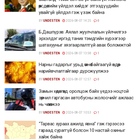
өөрсдөө тийм үйлдэл хийдэг этгээдүүдийн
увайгүй үйлдэл гэж үзэж байна
BY
UNDESTEN
2026-08-07 14:25
0
Б.Дашпүрэв: Аялал жуулчлалын үйлчилгээ
эрхэлдэг иргэд таних тэмдгийн хүрээгээр
шатахууныг хязгаарлалтгүй авах боломжтой
BY
UNDESTEN
2026-08-07 13:58
1
Нарны гадаргыг урьд өмнө байгаагүй өндөр
нарийвчлалтайгаар дүрсжүүлжээ
BY
UNDESTEN
2026-08-07 12:57
0
Замын хөдөлгөөнд оролцож байх үедээ ноцтой
зөрчил гаргасан автобусны жолоочийг ажлаас
нь чөлөөлжээ
BY
UNDESTEN
2026-08-07 10:53
1
“Тарвас хураах ажилд явна” гэж гэрээсээ
гараад сураггүй болсон 10 настай охиныг
хайж байна