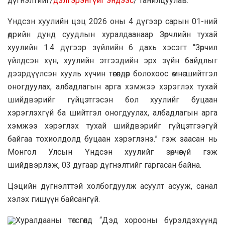
дүгнэлтийг/
дэлгэрэнгүйг эндээс
/ танилцуулав.
Үндсэн хуулийн цэц 2026 оны 4 дүгээр сарын 01-ний
өдрийн дунд суудлын хуралдаанаар Зөрчлийн тухай
хуулийн 1.4 дүгээр зүйлийн 6 дахь хэсэгт “Зөрчил
үйлдсэн хүн, хуулийн этгээдийн эрх зүйн байдлыг
дээрдүүлсэн хууль хүчин төгөлдөр болохоос өмнө шийтгэл
оногдуулах, албадлагын арга хэмжээ хэрэглэх тухай
шийдвэрийг гүйцэтгэсэн бол хуулийг буцаан
хэрэглэхгүй ба шийтгэл оногдуулах, албадлагын арга
хэмжээ хэрэглэх тухай шийдвэрийг гүйцэтгээгүй
байгаа тохиолдолд буцаан хэрэглэнэ.” гэж заасан нь
Монгол Улсын Үндсэн хуулийг зөрчөөгүй гэж
шийдвэрлэж, 03 дугаар дүгнэлтийг гаргасан байна.
Цэцийн дүгнэлттэй холбогдуулж асуулт асууж, санал
хэлэх гишүүн байсангүй.
Хуралдааны төгсгөлд “Дэд хорооны бүрэлдэхүүнд