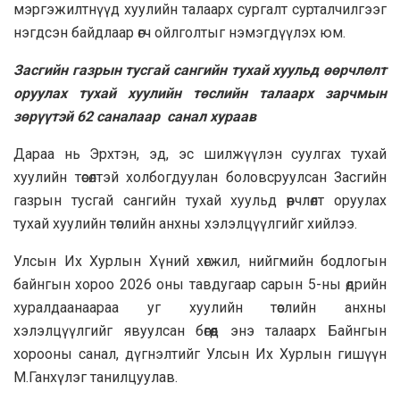
мэргэжилтнүүд хуулийн талаарх сургалт сурталчилгээг
нэгдсэн байдлаар өгч ойлголтыг нэмэгдүүлэх юм.
Засгийн газрын тусгай сангийн тухай хуульд өөрчлөлт
оруулах тухай хуулийн төслийн талаарх зарчмын
зөрүүтэй 62 саналаар санал хураав
Дараа нь Эрхтэн, эд, эс шилжүүлэн суулгах тухай
хуулийн төсөлтэй холбогдуулан боловсруулсан Засгийн
газрын тусгай сангийн тухай хуульд өөрчлөлт оруулах
тухай хуулийн төслийн анхны хэлэлцүүлгийг хийлээ.
Улсын Их Хурлын Хүний хөгжил, нийгмийн бодлогын
байнгын хороо 2026 оны тавдугаар сарын 5-ны өдрийн
хуралдаанаараа уг хуулийн төслийн анхны
хэлэлцүүлгийг явуулсан бөгөөд энэ талаарх Байнгын
хорооны санал, дүгнэлтийг Улсын Их Хурлын гишүүн
М.Ганхүлэг танилцуулав.