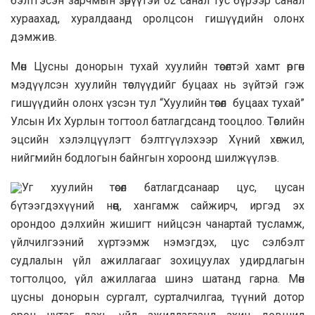
бэлтгэсэн зарчмын зөрүүтэй 62 санал тус бүрээр санал
хураахад, хуралдаанд оролцсон гишүүдийн олонх
дэмжив.
Мөн Цусны донорын тухай хуулийн төсөлтэй хамт өргөн
мэдүүлсэн хуулийн төслүүдийг буцаах нь зүйтэй гэж
гишүүдийн олонх үзсэн тул “Хуулийн төсөл буцаах тухай”
Улсын Их Хурлын тогтоол батлагдсанд тооцлоо. Төслийн
эцсийн хэлэлцүүлэгт бэлтгүүлэхээр Хүний хөгжил,
нийгмийн бодлогын байнгын хороонд шилжүүлэв.
Уг хуулийн төсөл батлагдсанаар цус, цусан
бүтээгдэхүүний нөөц, хангамж сайжирч, иргэд эх
орондоо дэлхийн жишигт нийцсэн чанартай тусламж,
үйлчилгээний хүртээмж нэмэгдэх, цус сэлбэлт
судлалын үйл ажиллагааг зохицуулах удирдлагын
тогтолцоо, үйл ажиллагаа шинэ шатанд гарна. Мөн
цусны донорын сургалт, сурталчилгаа, түүний дотор