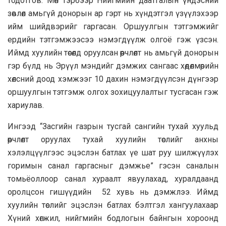
тодотгов. Мөн тэрбээр Нийгмийн даатгалын үндэсний
зөвлөл амьгүй донорын ар гэрт нь хүндэтгэл үзүүлэхээр
ийм шийдвэрийг гаргасан. Оршуулгын тэтгэмжийг
ердийн тэтгэмжээсээ нэмэгдүүлж олгоё гэж үзсэн.
Иймд хуулийн төсөлд оруулсан өөрчлөлт нь амьгүй донорын
гэр бүлд нь Эрүүл мэндийг дэмжих сангаас хөдөлмөрийн
хөлсний доод хэмжээг 10 дахин нэмэгдүүлсэн дүнгээр
оршуулгын тэтгэмж олгох зохицуулалтыг тусгасан гэж
хариулав.
Ингээд “Засгийн газрын тусгай сангийн тухай хуульд
өөрчлөлт оруулах тухай хуулийн төслийг анхны
хэлэлцүүлгээс эцэслэн батлах үе шат руу шилжүүлэх
горимын санал гаргасныг дэмжье” гэсэн саналын
томьёоллоор санал хураалт явуулахад, хуралдаанд
оролцсон гишүүдийн 52 хувь нь дэмжлээ. Иймд
хуулийн төслийг эцэслэн батлах бэлтгэл хангуулахаар
Хүний хөгжил, нийгмийн бодлогын байнгын хороонд