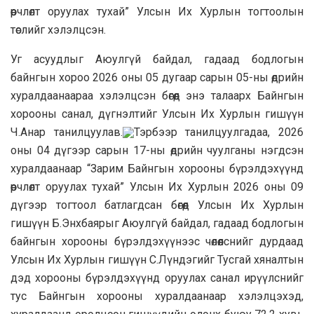
өөрчлөлт оруулах тухай” Улсын Их Хурлын тогтоолын
төслийг хэлэлцсэн.
Уг асуудлыг Аюулгүй байдал, гадаад бодлогын
байнгын хороо 2026 оны 05 дугаар сарын 05-ны өдрийн
хуралдаанаараа хэлэлцсэн бөгөөд энэ талаарх Байнгын
хорооны санал, дүгнэлтийг Улсын Их Хурлын гишүүн
Ч.Анар танилцуулав.
Тэрбээр танилцуулгадаа, 2026
оны 04 дүгээр сарын 17-ны өдрийн чуулганы нэгдсэн
хуралдаанаар “Зарим Байнгын хорооны бүрэлдэхүүнд
өөрчлөлт оруулах тухай” Улсын Их Хурлын 2026 оны 09
дүгээр тогтоол батлагдсан бөгөөд Улсын Их Хурлын
гишүүн Б.Энхбаярыг Аюулгүй байдал, гадаад бодлогын
байнгын хорооны бүрэлдэхүүнээс чөлөөлснийг дурдаад
Улсын Их Хурлын гишүүн С.Лүндэгийг Тусгай хяналтын
дэд хорооны бүрэлдэхүүнд оруулах санал ирүүлснийг
тус Байнгын хорооны хуралдаанаар хэлэлцэхэд,