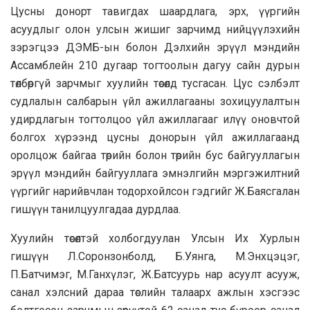
Цусны донорт тавигдах шаардлага, эрх, үүргийн
асуудлыг олон улсын жишиг зарчимд нийцүүлэхийн
зэрэгцээ ДЭМБ-ын болон Дэлхийн эрүүл мэндийн
Ассамблейн 210 дугаар тогтоолын дагуу сайн дурын
төлбөргүй зарчмыг хуулийн төсөлд тусгасан. Цус сэлбэлт
судлалын салбарын үйл ажиллагааны зохицуулалтын
удирдлагын тогтолцоо үйл ажиллагааг илүү оновчтой
болгох хүрээнд цусны донорын үйл ажиллагаанд
оролцож байгаа төрийн болон төрийн бус байгууллагын
эрүүл мэндийн байгууллага эмнэлгийн мэргэжилтний
үүргийг нарийвчлан тодорхойлсон гэдгийг Ж.Баясгалан
гишүүн танилцуулгадаа дурдлаа.
Хуулийн төсөлтэй холбогдуулан Улсын Их Хурлын
гишүүн Л.Соронзонболд, Б.Уянга, М.Энхцэцэг,
П.Батчимэг, М.Ганхүлэг, Ж.Батсуурь нар асуулт асууж,
санал хэлсний дараа төслийн талаарх ажлын хэсгээс