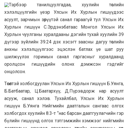
Тэрбээр танилцуулгадаа, хуулийн төслийн
хэлэлцүүлгийн үеэр Улсын Их Хурлын гишүүдээс
асуулт, зарчмын зөрүүтэй санал гараагүй тул Улсын Их
Хурлын гишүүн С.Эрдэнэбатаас Монгол Улсын Их
Хурлын чуулганы хуралдааны дэгийн тухай хуулийн 39
дүгээр зүйлийн 39.24 дэх хэсэгт заасны дагуу төслийн
анхны хэлэлцүүлгээс эцэслэн батлах үе шат руу
шилжүүлэх горимын санал гаргасныг хуралдаанд
оролцсон гишүүдийн олонх дэмжсэн гэдгийг
онцолсон.
Төсөлтэй холбогдуулан Улсын Их Хурлын гишүүн Б.Уянга,
Б.Батбаатар, Ц.Баатархүү, Д.Пүрэвдорж нар асуулт
асууж, санал хэлэв. Тухайлбал, Улсын Их Хурлын
гишүүн Б.Уянга Нийгмийн даатгалын сангаас олгох
холбогдох хуулийн 8.3-т “нас барсан даатгуулагчийн гэр
бүлийн гишүүнд олгох тэтгэмжийн хэмжээг нийгмийн