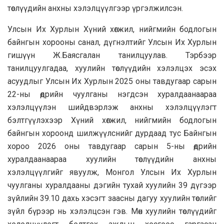
төслүүдийн анхны хэлэлцүүлгээр үргэлжилсэн.
Улсын Их Хурлын Хүний хөгжил, нийгмийн бодлогын
байнгын хорооны санал, дүгнэлтийг Улсын Их Хурлын
гишүүн Ж.Баясгалан танилцуулав. Тэрбээр
танилцуулгадаа, хуулийн төслүүдийн хэлэлцэх эсэх
асуудлыг Улсын Их Хурлын 2025 оны тавдугаар сарын
22-ны өдрийн чуулганы нэгдсэн хуралдаанаараа
хэлэлцүүлэн шийдвэрлэж анхны хэлэлцүүлэгт
бэлтгүүлэхээр Хүний хөгжил, нийгмийн бодлогын
байнгын хороонд шилжүүлснийг дурдаад тус Байнгын
хороо 2026 оны тавдугаар сарын 5-ны өдрийн
хуралдаанаараа хуулийн төслүүдийн анхны
хэлэлцүүлгийг явуулж, Монгол Улсын Их Хурлын
чуулганы хуралдааны дэгийн тухай хуулийн 39 дүгээр
зүйлийн 39.10 дахь хэсэгт заасны дагуу хуулийн төслийг
зүйл бүрээр нь хэлэлцсэн гэв. Мөн хуулийн төслүүдийг