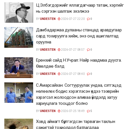
Ц.Элбэгдоржийг яллагдагчаар татаж, хэргийг
нь сэргээн шалгаж эхэлжээ
BY
UNDESTEN
2026-07-27 22:20
0
Дамбадаржаа дулааны станцад аравдугаар
сард тохируулга хийж, энэ онд ашиглалтад
оруулна
BY
UNDESTEN
2026-07-27 08:57
0
Ерөнхий сайд Н.Учрал: Найр наадмаа дуусга.
Өвөлдөө бэлд
BY
UNDESTEN
2026-07-27 08:40
0
С.Амарсайхан: Согтууруулах ундаа, сэтгэцэд
нөлөөлөх бодис хэрэглэсэн үедээ тээврийн
хэрэгсэл жолоодсон аливаа үйлдэлд хатуу
хариуцлага тооцдог болно
BY
UNDESTEN
2026-07-25 18:49
5
Ховд аймагт бүртгэгдсэн тарваган тахлын
сэжигтэй тохиолдол батлагдлаа