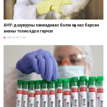
АНУ-д шувууны ханиаднаас болж хүн нас барсан
анхны тохиолдол гарчээ
2025-01-07 11:50