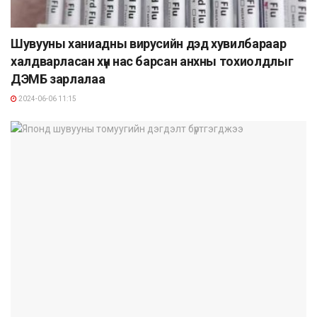
Шувууны ханиадны вирусийн дэд хувилбараар
халдварласан хүн нас барсан анхны тохиолдлыг
ДЭМБ зарлалаа
2024-06-06 11:15