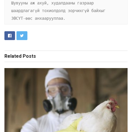
Шувууны аж ахуй, худалдааны газраар 
шаардлагагүй тохиолдолд зорчихгүй байхыг 
ЗӨСҮТ-өөс анхаарууллаа.
Related
Posts