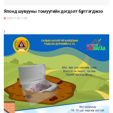
Японд шувууны томуугийн дэгдэлт бүртгэгджээ
2020-11-05 11:09
}