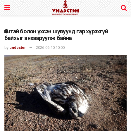
Өвчтэй болон үхсэн шувуунд гар хүрэхгүй
байхыг анхааруулж байна
by
undesten
2026-06-10 10:00