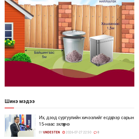
Шинэ мэдээ
Их, дээд сургуулийн хичээлийг есдүгээр сарын
15-наас эхлүүлнэ
BY
UNDESTEN
2026-07-27 22:50
0