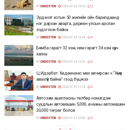
BY
UNDESTEN
2026-07-24 14:50
2
Эрдэнэт хотын 50 жилийн ойн барилдаанд
нэг дархан аварга, дөрвөн улсын арслан
зодоглож байна
BY
UNDESTEN
2026-07-24 14:44
0
Бямба гарагт 32 хэм, ням гарагт 34 хэм хүрч
хална
BY
UNDESTEN
2026-07-24 14:33
0
Ц.Идэрбат: Хөдөөнөөс мах авчирсан ч “Хүмүүс
авахгүй байна” гээд буцжээ
BY
UNDESTEN
2026-07-23 21:23
3
Автозам ашигласны төлбөр нэмэгдэж
суудлын автомашин 5,000, ачааны автомашин
20,000 төгрөг болов
BY
UNDESTEN
2026-07-23 20:58
0