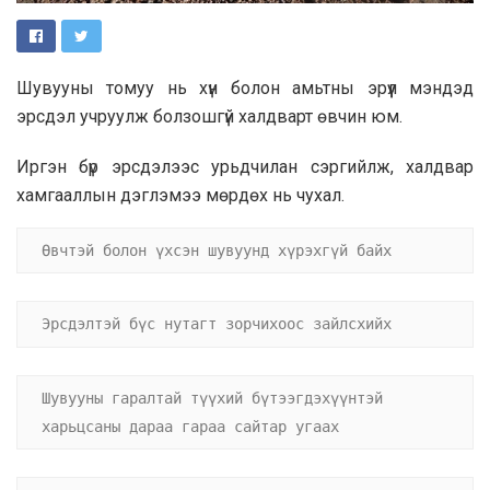
Шувууны томуу нь хүн болон амьтны эрүүл мэндэд
эрсдэл учруулж болзошгүй халдварт өвчин юм.
Иргэн бүр эрсдэлээс урьдчилан сэргийлж, халдвар
хамгааллын дэглэмээ мөрдөх нь чухал.
Өвчтэй болон үхсэн шувуунд хүрэхгүй байх
Эрсдэлтэй бүс нутагт зорчихоос зайлсхийх
Шувууны гаралтай түүхий бүтээгдэхүүнтэй 
харьцсаны дараа гараа сайтар угаах