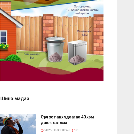
Шинэ мэдээ
Сөүл хот анх удаагаа 40 хэм
давж халжээ
2026-08-08 18:49
0