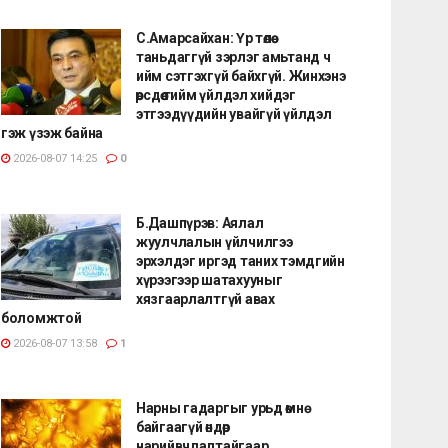
С.Амарсайхан: Үр төлөө
таньдаггүй зэрлэг амьтанд ч
ийм сэтгэхгүй байхгүй. Жинхэнэ
өөрсдөө тийм үйлдэл хийдэг
этгээдүүдийн увайгүй үйлдэл
гэж үзэж байна
2026-08-07 14:25
0
Б.Дашпүрэв: Аялал
жуулчлалын үйлчилгээ
эрхэлдэг иргэд таних тэмдгийн
хүрээгээр шатахууныг
хязгаарлалтгүй авах
боломжтой
2026-08-07 13:58
1
Нарны гадаргыг урьд өмнө
байгаагүй өндөр
нарийвчлалтайгаар