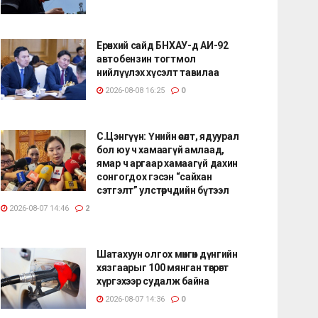
Ерөнхий сайд БНХАУ-д АИ-92
автобензин тогтмол
нийлүүлэх хүсэлт тавилаа
2026-08-08 16:25
0
С.Цэнгүүн: Үнийн өсөлт, ядуурал
бол юу ч хамаагүй амлаад,
ямар ч аргаар хамаагүй дахин
сонгогдох гэсэн “сайхан
сэтгэлт” улстөрчдийн бүтээл
2026-08-07 14:46
2
Шатахуун олгох мөнгөн дүнгийн
хязгаарыг 100 мянган төгрөгт
хүргэхээр судалж байна
2026-08-07 14:36
0