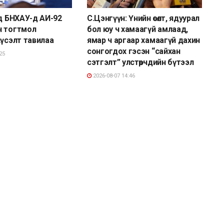
йд БНХАУ-д АИ-92
С.Цэнгүүн: Үнийн өсөлт, ядуурал
н тогтмол
бол юу ч хамаагүй амлаад,
хүсэлт тавилаа
ямар ч аргаар хамаагүй дахин
сонгогдох гэсэн “сайхан
25
сэтгэлт” улстөрчдийн бүтээл
2026-08-07 14:46