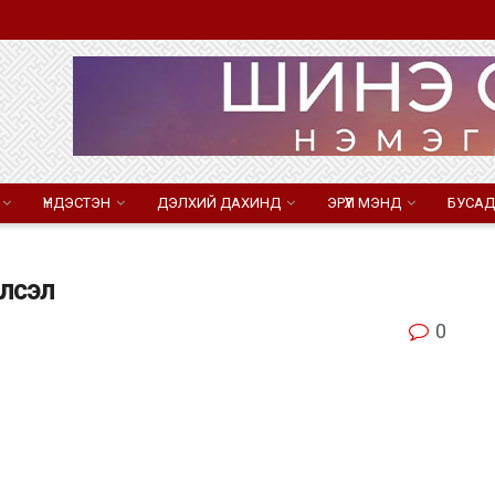
ҮНДЭСТЭН
ДЭЛХИЙ ДАХИНД
ЭРҮҮЛ МЭНД
БУСАД
лсэл
0