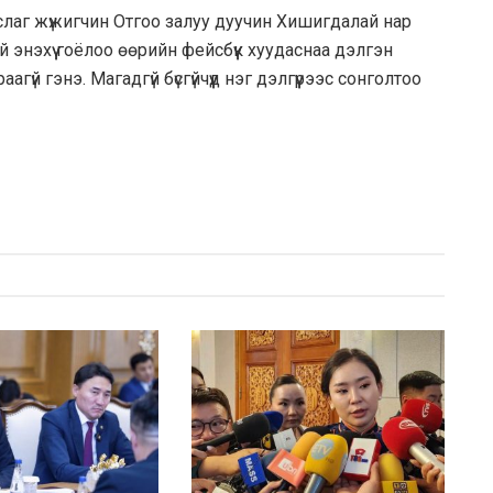
лаг жүжигчин Отгоо залуу дуучин Хишигдалай нар
 энэхүү гоёлоо өөрийн фейсбүүк хуудаснаа дэлгэн
үй гэнэ. Магадгүй бүсгүйчүүд нэг дэлгүүрээс сонголтоо