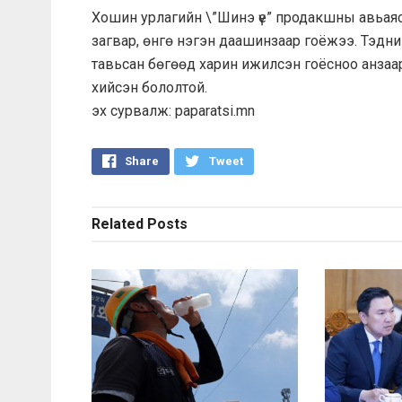
Хошин урлагийн \”Шинэ үе” продакшны авьаяс
загвар, өнгө нэгэн даашинзаар гоёжээ. Тэдний
тавьсан бөгөөд харин ижилсэн гоёсноо анзаарааг
хийсэн бололтой.
эх сурвалж: paparatsi.mn
Share
Tweet
Related
Posts