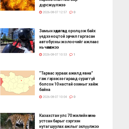
дүрсжүүлжээ
2026-08-07 12:57
0
Замын хөдөлгөөнд оролцож байх
үедээ ноцтой зөрчил гаргасан
автобусны жолоочийг ажлаас
нь чөлөөлжээ
2026-08-07 10:53
1
“Тарвас хураах ажилд явна”
гэж гэрээсээ гараад сураггүй
болсон 10 настай охиныг хайж
байна
2026-08-07 10:04
0
Казахстан улс 70 жилийн өмнө
устсан барыг сэргээн
нутагшуулах ажлыг эхлүүлжээ