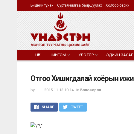
Бидний тухай
Сурталчилгаа байршуулах
Холбоо барих
НҮҮР
НИЙГЭМ
УЛС ТӨР
ЭДИЙН ЗАСАГ
Отгоо Хишигдалай хоёрын ижи
by
2015-11-13 10:14
in
Боловсрол
SHARE
TWEET