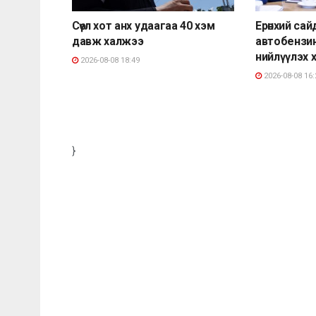
Сөүл хот анх удаагаа 40 хэм
Ерөнхий са
давж халжээ
автобензи
нийлүүлэх 
2026-08-08 18:49
2026-08-08 16:
}