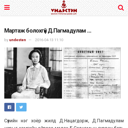
Мартаж болохгүй Д.Пагмадулам …
by
undesten
2016-04-13 11:10
Сүүлийн нэг хоёр жилд Д.Нацагдорж, Д.Пагмадулам