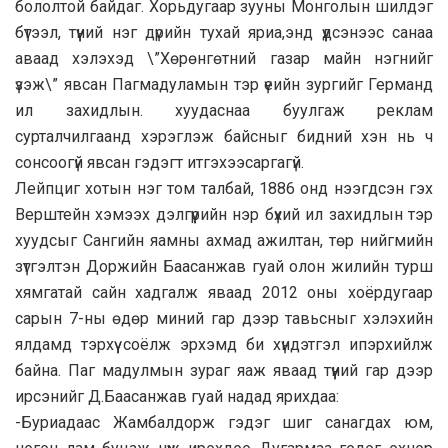
бололтой байдаг. Хорьдугаар зууны Монголын шилдэг
бүтээл, түүний нэг дүрийн тухай яриа,энд үүдсэнээс санаа
аваад хэлэхэд \”Хөрөнгөтний газар майн нэгнийг
үзэж\” явсан Пагмадуламын тэр үеийн зургийг Германд
ил захидлын. хуудаснаа буулгаж реклам
сурталчилгаанд хэрэглэж байсныг бидний хэн нь ч
сонсоогүй явсан гэдэгт итгэхээсаргагүй.
Лейпциг хотын нэг том талбай, 1886 онд нээгдсэн гэх
Верштейн хэмээх дэлгүүрийн нэр бүхий ил захидлын тэр
хуудсыг Сангийн яамны ахмад ажилтан, төр нийгмийн
зүтгэлтэн Доржийн Баасанжав гуай олон жилийн турш
хямгатай сайн хадгалж яваад 2012 оны хоёрдугаар
сарын 7-ны өдөр миний гар дээр тавьсныг хэлэхийн
ялдамд тэрхүү соёлж эрхэмд би хүндэтгэл ипэрхийлж
байна. Паг мадулмын зураг яаж яваад түүний гар дээр
ирсэнийг Д.Баасанжав гуай надад ярихдаа:
-Буриадаас Жамбалдорж гэдэг шиг санагдах юм,