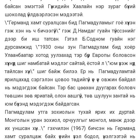
байсан эмэгтэй Гүжидийн Хаалайн нэр зураг бүхий
шоколад үйлдвэрлэсэн мэдээтэй.
\”Германд хамт суралцсан бид Пагмадуламыг гоё хүүхэн
гэж хэн нь ч бичээгүй\” гэж Д.Намдаг гуайн түйссэнийг
дээр би иш татсан. Гэтэл Б.Содном гуайн нэг
дурсамжид \”1930 оны зун Пагмадулам бид хоёр
Улаанбаатар хотод уулзахад тэр бүүр Европы боловсон
хүүхнүүд шиг намбатай мэдлэг сайтай, ёстой л \”юм үзэж нүд
тайлсан хүн\” шиг байж билээ. Ер нь Пагмадуламтай
ярилцахад сэргэлэн цовоо төдийгүй үе үе овжин байдал
нь мэдэгдэж байсан. Тэр бас цөөхөн дуугарах боловч
төвшин зөв яриатай, олон аашгүй, төв шулуун зантай нь
юм бүхэнд мэдэгдэж байдагсан.
Пагмадулам утга зохиолын тухай ярих их дуртай.
Монголын уран зохиол, орчуулгыг монгол, манж дээр
их уншсан хүн…\” гэхчилэн (1967) бичсэн нь Германд
хамт суралцаж байх үеийн үзэл бодол, үнэлгээтэй нь