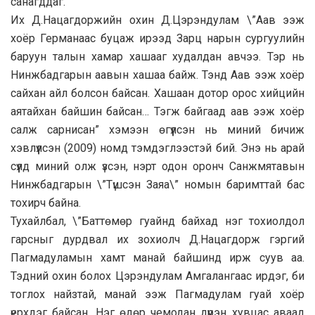
санагддаг.
Их Д.Нацагдоржийн охин Д.Цэрэндулам \”Аав ээж
хоёр Германаас буцаж ирээд Зарц нарын сургуулийн
баруун талын хамар хашааг худалдан авчээ. Тэр нь
Нинжбадгарын аавын хашаа байж. Тэнд Аав ээж хоёр
сайхан айл болсон байсан. Хашаан дотор орос хийцийн
аятайхан байшин байсан… Тэгж байгаад аав ээж хоёр
салж сарнисан” хэмээн өгүүлсэн нь миний бичиж
хэвлүүлсэн (2009) номд тэмдэглээстэй бий. Энэ нь арай
сүүлд миний олж үзсэн, нэрт одон оронч Санжмятавын
Нинжбадгарын \”Түшсэн Заяа\” номын баримттай бас
тохирч байна.
Тухайлбал, \”Баттөмөр гуайнд байхад нэг тохиолдол
гарсныг дурдвал их зохиолч Д.Нацагдорж гэргий
Пагмадуламын хамт манай байшинд ирж суув аа.
Тэдний охин болох Цэрэндулам Амгалангаас ирдэг, би
тоглох найзтай, манай ээж Пагмадулам гуай хоёр
үерхдэг байсан. Нэг өдөр чемодан дүүрэн хувцас аваад