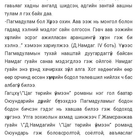
гавьяаг хадны ангалд шидсэн, адгийн зантай аашны
тулам л гэх байх даа.
-Пагмадулам бол Хүрээ охин. Аав ээж нь монгол болон
гадаад хэлний мэдлэг сайн олгосон. Гэвч аав ээжийн
хүслийн эсрэг ажилласан араншингүй хүүхэн гэж би
хэлнэ…” хэмээн хариулжээ. (Д.Намдаг. IV боть). Үүнээс
Пагмадуламын тухай нааштай дуугардаггүй байсан
Намдаг гуайн санаа мэдэгдлээ гэж ойлгоё. Намдаг
гуайн энэ үгэнд хачирхах зүйл алга. Хот хөдөөгийн өөр
өөр орчинд өссөн хүмүүсийн бодол төлөвшил нийлэх ч бас
албагүй билээ.
Гагцхүү \”Цаг төрийн үймээн” романы нэг гол баатар
Оюундарийн дүрийг бүтээхдээ Пагмадуламыг бодон
бодон бичсэн гэдэг нь хаашаа билээ гэж бодоход
хүргэнэ. Утга зохиолын ахмад шинжээч Г.Жамсранжав
гуайн \”Д.Намдагийн \”Цаг төрийн үймээн” романд
Оюундарь гэж боловсролтой, соёлтой, авъяаслаг