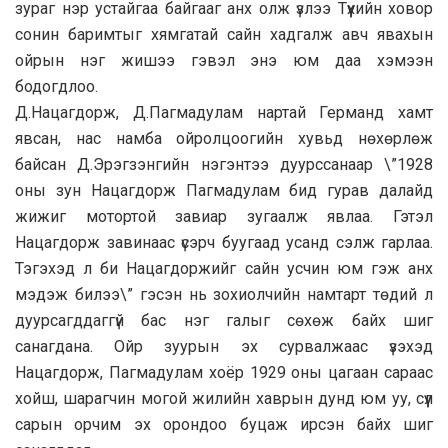
зураг нэр устайгаа байгааг анх олж үзлээ Түүхийн ховор
сонин баримтыг хямгатай сайн хадгалж авч явахын
ойрын нэг жишээ гэвэл энэ юм даа хэмээн
бодогдлоо.
Д.Нацагдорж, Д.Пагмадулам нартай Германд хамт
явсан, нас намба ойролцоогийн хувьд нөхөрлөж
байсан Д.Эрэгзэнгийн нэгэнтээ дуурссанаар \”1928
оны зун Нацагдорж Пагмадулам бид гурав далайд
жижиг мотортой завиар зугаалж явлаа. Гэтэл
Нацагдорж завинаас үсэрч буугаад усанд сэлж гарлаа.
Тэгэхэд л би Нацагдоржийг сайн усчин юм гэж анх
мэдэж билээ\” гэсэн нь зохиолчийн намтарт төдий л
дуурсагддаггүй бас нэг галыг сөхөж байх шиг
санагдана. Ойр зуурын эх сурвалжаас үзэхэд
Нацагдорж, Пагмадулам хоёр 1929 оны цагаан сараас
хойш, шарагчин могой жилийн хаврын дунд юм уу, сүүл
сарын орчим эх орондоо буцаж ирсэн байх шиг