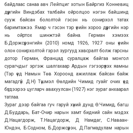
байдлаас санаа авч Лейпциг хотын Байргиз Конневиц
дүүргийн Виндэбах талбайн ойролцоо нэгэн байшинд
сууж байсан бололтой гэсэн нь сонирхол татах
баримтажээ. Ямар ч гэсэн тэр үеийн хороо дүүргийн нэр
нь ойртох шинжтэй байна. Герман хэмээх
Б.Доржсүрэнгийн (2010) номд 1926, 1927 оны үеийн
олон сонирхолтой гэрэл зургууд хавсралт болж гарсны
дотор Герман, Францад суралцаж байгаа монгол
сурагчдыг эргэж шалгахаар Ардын гэгээрүүлэх яамны
(Тэр үед Намын Төв Хороонд ажиллаж байсан байж
магадгүй. Д.Н) Түшмэл Өөлдийн Чимид гуайг очих үед
бүгдээрээ цугларч авахуулсан (1927) нэг зураг анхаарал
татлаа.
Зураг дээр байгаа гуч гаруй хүний дунд Ө.Чимид, багш
Д.Буддарь, Бат-Очир нарын хамт бидний сайн мэдэх
Д.Нацагдорж, Т.Нацагдорж, Д Намдаг, С.Наваан-
Юндэн, Б.Содном, Б.Доржсүрэн, Д.Пагмадулам нарын