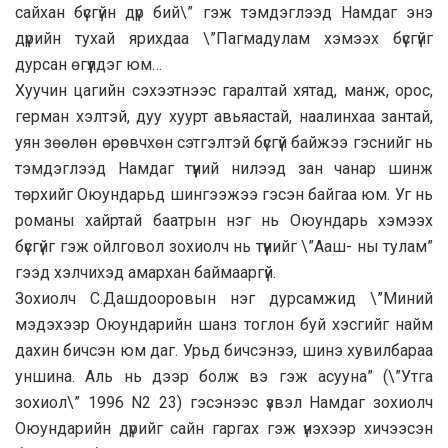
сайхан бүсгүйн дүр бий\” гэж тэмдэглээд Намдаг энэ
дүрийн тухай ярихдаа \”Пагмадулам хэмээх бүсгүйг
дурсан өгүүлдэг юм…
Хуучин цагийн сэхээтнээс гаралтай хятад, манж, орос,
герман хэлтэй, дуу хуурт авьяастай, наалинхаа зантай,
уян зөөлөн өрөвчхөн сэтгэлтэй бүсгүй байжээ гэснийг нь
тэмдэглээд Намдаг түүний нилээд зан чанар шинж
төрхийг Оюундарьд шингээжээ гэсэн байгаа юм. Уг нь
романы хайртай баатрын нэг нь Оюундарь хэмээх
бүсгүйг гэж ойлговол зохиолч нь түүнийг \”Ааш- ны тулам”
гээд хэлчихэд амархан баймааргүй.
Зохиолч С.Дашдооровын нэг дурсамжид \”Миний
мэдэхээр Оюундарийн шанз тоглон буй хэсгийг найм
дахин бичсэн юм даг. Урьд бичсэнээ, шинэ хувилбараа
уншина. Аль нь дээр болж вэ гэж асууна” (\”Утга
зохиол\” 1996 N2 23) гэсэнээс үзвэл Намдаг зохиолч
Оюундарийн дүрийг сайн гаргах гэж үнэхээр хичээсэн