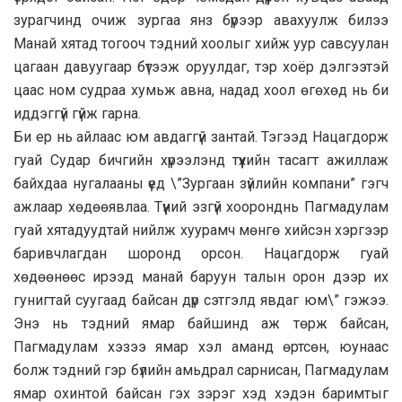
зурагчинд очиж зургаа янз бүрээр авахуулж билээ
Манай хятад тогооч тэдний хоолыг хийж уур савсуулан
цагаан давуугаар бүтээж оруулдаг, тэр хоёр дэлгээтэй
цаас ном судраа хумьж авна, надад хоол өгөхөд нь би
иддэггүй гүйж гарна.
Би ер нь айлаас юм авдаггүй зантай. Тэгээд Нацагдорж
гуай Судар бичгийн хүрээлэнд түүхийн тасагт ажиллаж
байхдаа нугалааны үед \”Зургаан зүйлийн компани” гэгч
ажлаар хөдөөявлаа. Түүний эзгүй хооронднь Пагмадулам
гуай хятадуудтай нийлж хуурамч мөнгө хийсэн хэргээр
баривчлагдан шоронд орсон. Нацагдорж гуай
хөдөөнөөс ирээд манай баруун талын орон дээр их
гунигтай суугаад байсан дүр сэтгэлд явдаг юм\” гэжээ.
Энэ нь тэдний ямар байшинд аж төрж байсан,
Пагмадулам хэзээ ямар хэл аманд өртсөн, юунаас
болж тэдний гэр бүлийн амьдрал сарнисан, Пагмадулам
ямар охинтой байсан гэх зэрэг хэд хэдэн баримтыг