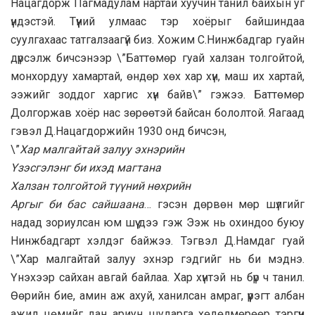
Нацагдорж Пагмадулам нартай хуучин танил байхын уг
үндэстэй. Түүний улмаас тэр хоёрыг байшиндаа
суулгахаас татгалзаагүй биз. Хожим С.Нинжбадгар гуайн
дүрсэлж бичсэнээр \”Баттөмөр гуай халзан толгойтой,
монхордуу хамартай, өндөр хөх хар хүн, маш их хартай,
ээжийг зоддог харгис хүн байв\” гэжээ. Баттөмөр
Долгоржав хоёр нас зөрөөтэй байсан бололтой. Яагаад
гэвэл Д.Нацагдоржийн 1930 онд бичсэн,
\”
Хар малгайтай залуу эхнэрийн
Үзэсгэлэнг би ихэд магтана
Халзан толгойтой түүний нөхрийн
Аргыг би бас сайшаана
… гэсэн дөрвөн мөр шүлгийг
надад зориулсан юм шүү дээ гэж Ээж нь охиндоо буюу
Нинжбадгарт хэлдэг байжээ. Тэгвэл Д.Намдаг гуай
\”Хар малгайтай залуу эхнэр гэдгийг нь би мэднэ.
Үнэхээр сайхан авгай байлаа. Хар хүнтэй нь бүр ч танил.
Өөрийн бие, амин аж ахуй, ханилсан амраг, үүрэгт албан
ажил цөмийг дан ариун шударга хөдөлмөрөөр тэргүүн