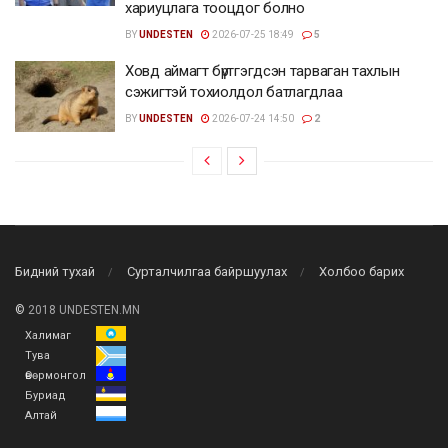
хариуцлага тооцдог болно
BY
UNDESTEN
2026-07-25 18:49
5
Ховд аймагт бүртгэгдсэн тарваган тахлын
сэжигтэй тохиолдол батлагдлаа
BY
UNDESTEN
2026-07-24 14:50
2
Бидний тухай
Сурталчилгаа байршуулах
Холбоо барих
©
2018 UNDESTEN.MN
Халимаг
Тува
Өвөрмонгол
Буриад
Алтай