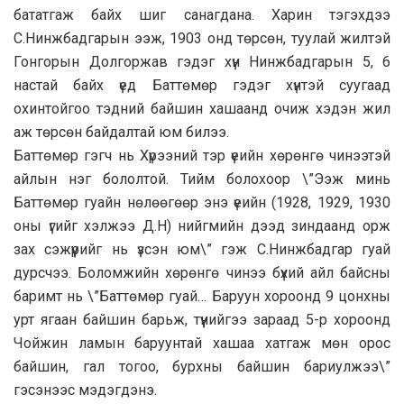
бататгаж байх шиг санагдана. Харин тэгэхдээ
С.Нинжбадгарын ээж, 1903 онд төрсөн, туулай жилтэй
Гонгорын Долгоржав гэдэг хүн Нинжбадгарын 5, 6
настай байх үед Баттөмөр гэдэг хүнтэй суугаад
охинтойгоо тэдний байшин хашаанд очиж хэдэн жил
аж төрсөн байдалтай юм билээ.
Баттөмөр гэгч нь Хүрээний тэр үеийн хөрөнгө чинээтэй
айлын нэг бололтой. Тийм болохоор \”Ээж минь
Баттөмөр гуайн нөлөөгөөр энэ үеийн (1928, 1929, 1930
оны үгийг хэлжээ Д.Н) нийгмийн дээд зиндаанд орж
зах сэжүүрийг нь үзсэн юм\” гэж С.Нинжбадгар гуай
дурсчээ. Боломжийн хөрөнгө чинээ бүхий айл байсны
баримт нь \”Баттөмөр гуай… Баруун хороонд 9 цонхны
урт ягаан байшин барьж, түүнийгээ зараад 5-р хороонд
Чойжин ламын баруунтай хашаа хатгаж мөн орос
байшин, гал тогоо, бурхны байшин бариулжээ\”
гэсэнээс мэдэгдэнэ.