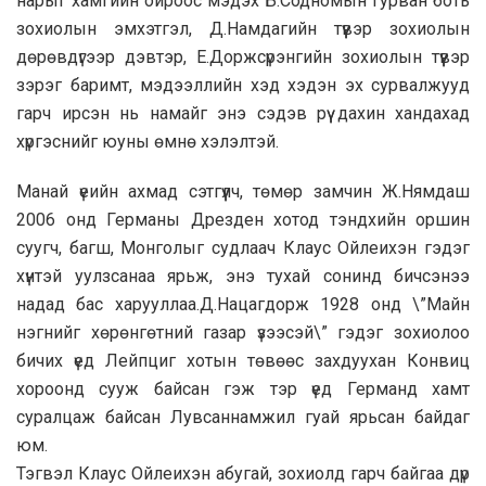
нарыг хамгийн ойроос мэдэх Б.Содномын гурван боть
зохиолын эмхэтгэл, Д.Намдагийн түүвэр зохиолын
дөрөвдүгээр дэвтэр, Е.Доржсүрэнгийн зохиолын түүвэр
зэрэг баримт, мэдээллийн хэд хэдэн эх сурвалжууд
гарч ирсэн нь намайг энэ сэдэв рүү дахин хандахад
хүргэснийг юуны өмнө хэлэлтэй.
Манай үеийн ахмад сэтгүүлч, төмөр замчин Ж.Нямдаш
2006 онд Германы Дрезден хотод тэндхийн оршин
суугч, багш, Монголыг судлаач Клаус Ойлеихэн гэдэг
хүнтэй уулзсанаа ярьж, энэ тухай сонинд бичсэнээ
надад бас харууллаа.Д.Нацагдорж 1928 онд \”Майн
нэгнийг хөрөнгөтний газар үзээсэй\” гэдэг зохиолоо
бичих үед Лейпциг хотын төвөөс захдуухан Конвиц
хороонд сууж байсан гэж тэр үед Германд хамт
суралцаж байсан Лувсаннамжил гуай ярьсан байдаг
юм.
Тэгвэл Клаус Ойлеихэн абугай, зохиолд гарч байгаа дүр