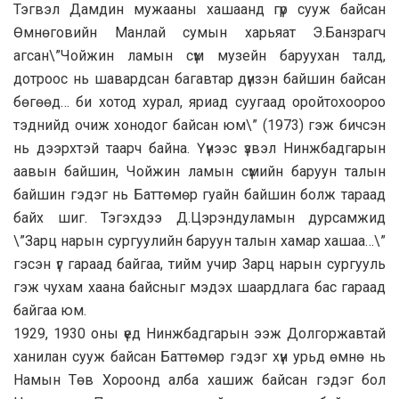
Тэгвэл Дамдин мужааны хашаанд гүр сууж байсан
Өмнөговийн Манлай сумын харьяат Э.Банзрагч
агсан\”Чойжин ламын сүм музейн баруухан талд,
дотроос нь шавардсан багавтар дүнзэн байшин байсан
бөгөөд… би хотод хурал, яриад суугаад оройтохоороо
тэднийд очиж хонодог байсан юм\” (1973) гэж бичсэн
нь дээрхтэй таарч байна. Үүнээс үзвэл Нинжбадгарын
аавын байшин, Чойжин ламын сүмийн баруун талын
байшин гэдэг нь Баттөмөр гуайн байшин болж тараад
байх шиг. Тэгэхдээ Д.Цэрэндуламын дурсамжид
\”Зарц нарын сургуулийн баруун талын хамар хашаа…\”
гэсэн үг гараад байгаа, тийм учир Зарц нарын сургууль
гэж чухам хаана байсныг мэдэх шаардлага бас гараад
байгаа юм.
1929, 1930 оны үед Нинжбадгарын ээж Долгоржавтай
ханилан сууж байсан Баттөмөр гэдэг хүн урьд өмнө нь
Намын Төв Хороонд алба хашиж байсан гэдэг бол