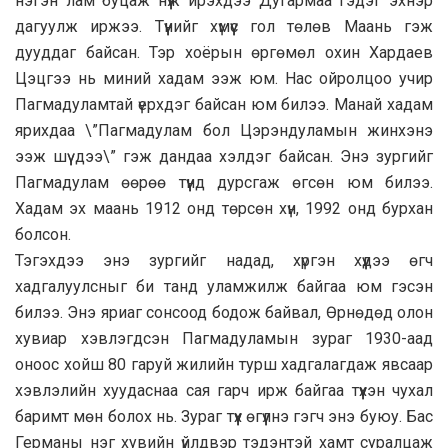
нэгэн лам буцаж нүүж ирэхдээ Дугармаа гэдэг эхнэр
дагуулж иржээ. Түүнийг хүмүүс гол төлөв Маань гэж
дууддаг байсан. Тэр хоёрын өргөмөл охин Хардаев
Цэцгээ нь миний хадам ээж юм. Нас ойролцоо учир
Пагмадуламтай үерхдэг байсан юм билээ. Манай хадам
ярихдаа \”Пагмадулам бол Цэрэндуламын жинхэнэ
ээж шүү дээ\” гэж дандаа хэлдэг байсан. Энэ зургийг
Пагмадулам өөрөө түүнд дурсгаж өгсөн юм билээ.
Хадам эх маань 1912 онд төрсөн хүн, 1992 онд бурхан
болсон.
Тэгэхдээ энэ зургийг надад, хүргэн хүүдээ өгч
хадгалуулсныг би танд уламжилж байгаа юм гэсэн
билээ. Энэ яриаг сонсоод бодож байвал, Өрнөдөд олон
хувиар хэвлэгдсэн Пагмадуламын зураг 1930-аад
оноос хойш 80 гаруй жилийн турш хадгалагдаж явсаар
хэвлэлийн хуудаснаа сая гарч ирж байгаа түүхэн чухал
баримт мөн болох нь. Зураг түүх өгүүлнэ гэгч энэ буюу. Бас
Германы нэг хувийн үйлдвэр тэдэнтэй хамт суралцаж