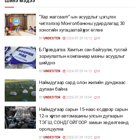
Шинэ мэдээ
“Хар жагсаалт”-ын асуудлыг цэгцлэх
чиглэлээр Монголбанкны удирдлагад 30
хоногийн хугацаатай үүрэг өглөө
BY
UNDESTEN
2026-07-29 16:12
0
Б.Пүрэвдагва: Хамтын сан байгуулж, тусгай
зориулалтын компаниар махны асуудлыг
шийднэ
BY
UNDESTEN
2026-07-29 14:12
0
Наймдугаар сард олон жилийн дунджаас
дулаан байна
BY
UNDESTEN
2026-07-29 13:54
0
Наймдугаар сарын 15-наас есдүгээр сарын
12-н хүртэл автомашины улсын дугаарын
ТЭГШ, СОНДГОЙГООР замын хөдөлгөөнд
оролцуулна
BY
UNDESTEN
2026-07-29 13:50
0