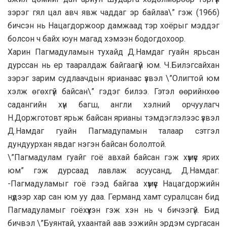
зэрэг гял цал авч явж чаддаг эр байлаа\” гэж (1966)
бичсэн нь Нацагдоржоор дамжаад тэр хоёрыг мэддэг
болсон ч байх юун магад хэмээн бодогдохоор.
Харин Пагмадуламын тухайд Д.Намдаг гуайн ярьсан
дурссан нь ер тааралдаж байгаагүй юм. Ч.Билэгсайхан
зэрэг зарим судлаачдын ярианаас үзвэл \”Олигтой юм
хэлж өгөхгүй байсан\” гэдэг билээ. Гэтэл өөрийнхөө
садангийн хүн багш, англи хэлний орчуулагч
Н.Доржготовт ярьж байсан ярианы тэмдэглэлээс үзвэл
Д.Намдаг гуайн Пагмадупамын талаар сэтгэл
дундуурхан явдаг нэгэн байсан бололтой.
\”Пагмадулам гуайг гоё авхай байсан гэж хүмүүс ярих
юм” гэж дурсаад лавлаж асуусанд, Д.Намдаг:
-Пагмадуламыг гоё гээд байгаа хүмүүс Нацагдоржийн
нүдээр хар сан юм уу даа. Германд хамт суралцсан бид
Пагмадуламыг гоёхүүхэн гэж хэн нь ч бичээгүй. Бид
бичвэл \”Буянтай, ухаантай аав ээжийн эрдэм сургасан