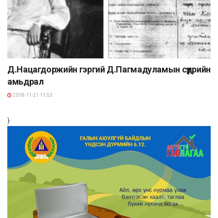
Д.Нацагдоржийн гэргий Д.Пагмадуламын сүүдрийн
амьдрал
2018-11-21 11:53
}