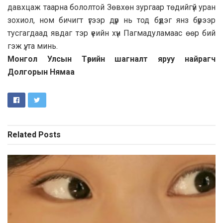
давхцаж таарна бололтой Зөвхөн зургаар төдийгүй уран
зохиол, ном бичигт үгээр дүр нь тод бүдэг янз бүрээр
тусгагдаад явдаг тэр үеийн хүн Пагмадуламаас өөр бий
гэж үү, та минь.
Монгол Улсын Төрийн шагналт яруу найрагч
Долгорын Нямаа
Related
Posts