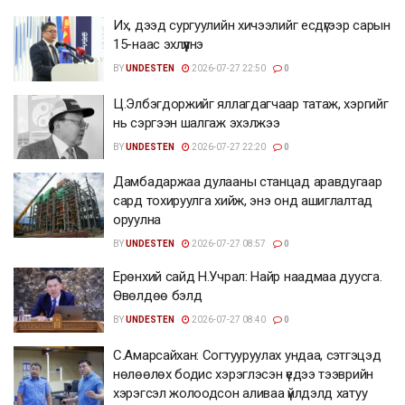
Их, дээд сургуулийн хичээлийг есдүгээр сарын
15-наас эхлүүлнэ
BY
UNDESTEN
2026-07-27 22:50
0
Ц.Элбэгдоржийг яллагдагчаар татаж, хэргийг
нь сэргээн шалгаж эхэлжээ
BY
UNDESTEN
2026-07-27 22:20
0
Дамбадаржаа дулааны станцад аравдугаар
сард тохируулга хийж, энэ онд ашиглалтад
оруулна
BY
UNDESTEN
2026-07-27 08:57
0
Ерөнхий сайд Н.Учрал: Найр наадмаа дуусга.
Өвөлдөө бэлд
BY
UNDESTEN
2026-07-27 08:40
0
С.Амарсайхан: Согтууруулах ундаа, сэтгэцэд
нөлөөлөх бодис хэрэглэсэн үедээ тээврийн
хэрэгсэл жолоодсон аливаа үйлдэлд хатуу