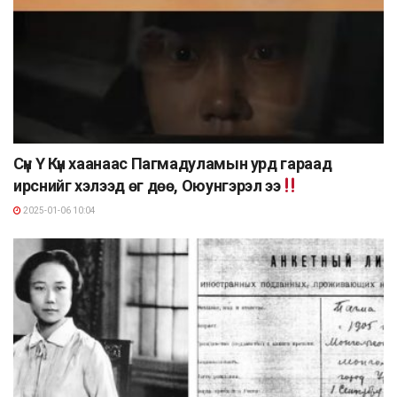
Сүн Ү Күн хаанаас Пагмадуламын урд гараад
ирснийг хэлээд өг дөө, Оюунгэрэл ээ
2025-01-06 10:04