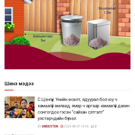
Шинэ мэдээ
С.Цэнгүүн: Үнийн өсөлт, ядуурал бол юу ч
хамаагүй амлаад, ямар ч аргаар хамаагүй дахин
сонгогдох гэсэн “сайхан сэтгэлт”
улстөрчдийн бүтээл
BY
UNDESTEN
2026-08-07 14:46
2