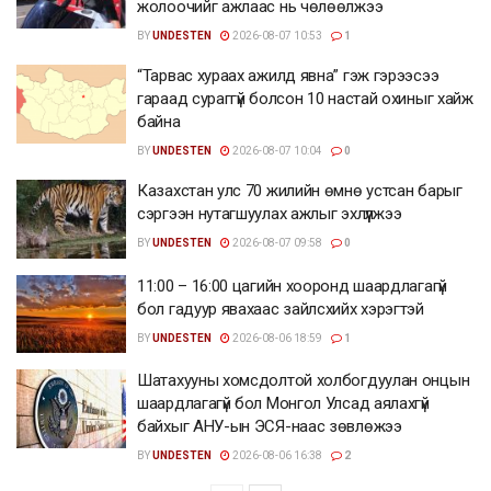
жолоочийг ажлаас нь чөлөөлжээ
BY
UNDESTEN
2026-08-07 10:53
1
“Тарвас хураах ажилд явна” гэж гэрээсээ
гараад сураггүй болсон 10 настай охиныг хайж
байна
BY
UNDESTEN
2026-08-07 10:04
0
Казахстан улс 70 жилийн өмнө устсан барыг
сэргээн нутагшуулах ажлыг эхлүүлжээ
BY
UNDESTEN
2026-08-07 09:58
0
11:00 – 16:00 цагийн хооронд шаардлагагүй
бол гадуур явахаас зайлсхийх хэрэгтэй
BY
UNDESTEN
2026-08-06 18:59
1
Шатахууны хомсдолтой холбогдуулан онцын
шаардлагагүй бол Монгол Улсад аялахгүй
байхыг АНУ-ын ЭСЯ-наас зөвлөжээ
BY
UNDESTEN
2026-08-06 16:38
2