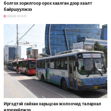
болгох зорилгоор орох хаалган дээр хаалт
байршуулжээ
2026-02-10 14:31
Иргэдтэй сайхан харьцсан жолоочид талархал
илэрхийлжээ