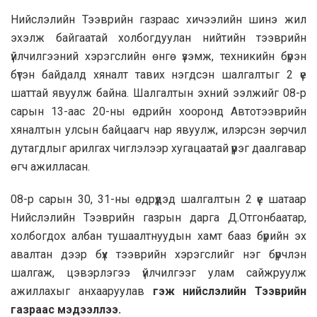
Нийслэлийн Тээврийн газраас хичээлийн шинэ жил
эхэлж байгаатай холбогдуулан нийтийн тээврийн
үйлчилгээний хэрэгслийн өнгө үзэмж, техникийн бүрэн
бүтэн байдалд хяналт тавих нэгдсэн шалгалтыг 2 үе
шаттай явуулж байна. Шалгалтын эхний ээлжийг 08-р
сарын 13-аас 20-ны өдрийн хооронд Автотээврийн
хяналтын улсын байцаагч нар явуулж, илэрсэн зөрчил
дутагдлыг арилгах чиглэлээр хугацаатай үүрэг даалгавар
өгч ажилласан.
08-р сарын 30, 31-ны өдрүүдэд шалгалтын 2 үе шатаар
Нийслэлийн Тээврийн газрын дарга Д.Отгонбаатар,
холбогдох албан тушаалтнуудын хамт бааз бүрийн эх
авалтан дээр бүх тээврийн хэрэгслийг нэг бүрчлэн
шалгаж, цэвэрлэгээ үйлчилгээг улам сайжруулж
ажиллахыг анхааруулав
гэж нийслэлийн Тээврийн
газраас мэдээллээ.