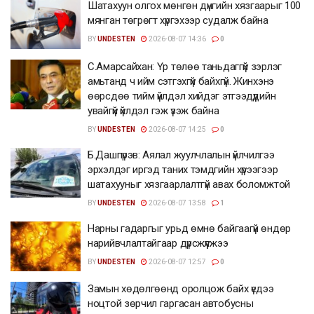
Шатахуун олгох мөнгөн дүнгийн хязгаарыг 100
мянган төгрөгт хүргэхээр судалж байна
BY
UNDESTEN
2026-08-07 14:36
0
С.Амарсайхан: Үр төлөө таньдаггүй зэрлэг
амьтанд ч ийм сэтгэхгүй байхгүй. Жинхэнэ
өөрсдөө тийм үйлдэл хийдэг этгээдүүдийн
увайгүй үйлдэл гэж үзэж байна
BY
UNDESTEN
2026-08-07 14:25
0
Б.Дашпүрэв: Аялал жуулчлалын үйлчилгээ
эрхэлдэг иргэд таних тэмдгийн хүрээгээр
шатахууныг хязгаарлалтгүй авах боломжтой
BY
UNDESTEN
2026-08-07 13:58
1
Нарны гадаргыг урьд өмнө байгаагүй өндөр
нарийвчлалтайгаар дүрсжүүлжээ
BY
UNDESTEN
2026-08-07 12:57
0
Замын хөдөлгөөнд оролцож байх үедээ
ноцтой зөрчил гаргасан автобусны