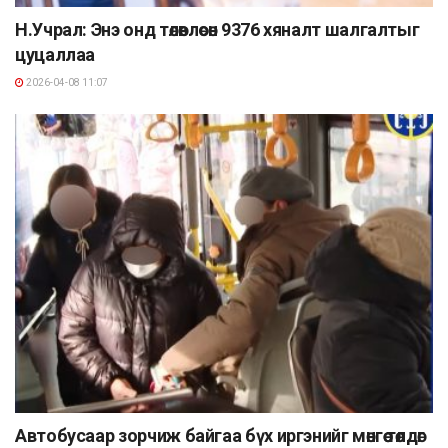
Н.Учрал: Энэ онд төлөвлөсөн 9376 хяналт шалгалтыг
цуцаллаа
2026-04-08 11:07
Автобусаар зорчиж байгаа бүх иргэнийг мөнгөө төлдөг