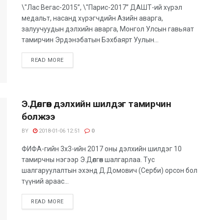
\"Лас Вегас-2015”, \"Парис-2017” ДАШТ-ий хүрэл
медальт, насанд хүрэгчдийн Азийн аварга,
залуучуудын дэлхийн аварга, Монгол Улсын гавьяат
тамирчин Эрдэнэбатын Бэхбаярт Уулын...
READ MORE
Э.Дөлгөөн дэлхийн шилдэг тамирчин
болжээ
BY
2018-01-06 12:51
0
ФИФА-гийн 3х3-ийн 2017 оны дэлхийн шилдэг 10
тамирчны нэгээр Э.Дөлгөөн шалгарлаа. Тус
шалгаруулалтын эхэнд Д.Домович (Серби) орсон бол
түүний араас...
READ MORE