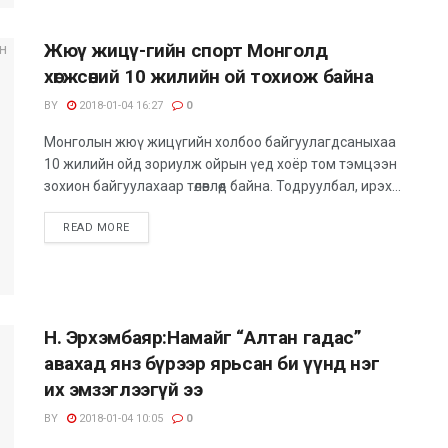
Жюү жицү-гийн спорт Монголд
хөгжсөний 10 жилийн ой тохиож байна
BY
2018-01-04 16:27
0
Монголын жюү жицүгийн холбоо байгуулагдсаныхаа
10 жилийн ойд зориулж ойрын үед хоёр том тэмцээн
зохион байгуулахаар төлөвлөөд байна. Тодруулбал, ирэх...
READ MORE
Н. Эрхэмбаяр:Намайг “Алтан гадас”
авахад янз бүрээр ярьсан би үүнд нэг
их эмзэглээгүй ээ
BY
2018-01-04 10:05
0