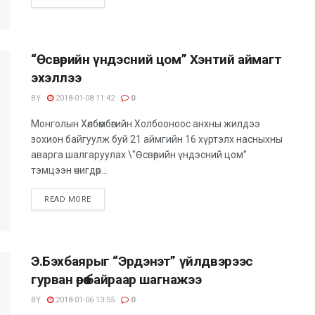
“Өсвөрийн үндэсний цом” Хэнтий аймагт
эхэллээ
BY
2018-01-08 11:42
0
Монголын Хөлбөмбөгийн Холбооноос анхны жилдээ
зохион байгуулж буй 21 аймгийн 16 хүртэлх насныхны
аварга шалгаруулах \"Өсвөрийн үндэсний цом”
тэмцээн өчигдөр...
READ MORE
Э.Бэхбаярыг “Эрдэнэт” үйлдвэрээс
гурван өрөө байраар шагнажээ
BY
2018-01-06 13:55
0