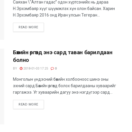
Саяхан \"Алтан гадас” одон хүртсэнийх нь дараа
Н.Эрхэмбаяр хүүг шүүмжлэх хүн олон байсан. Харин
Н.Эрхэмбаяр 2016 онд Иран улсын Тегеран...
READ MORE
Бөхийн өргөөнд энэ сард таван барилдаан
болно
BY
2018-01-03 17:25
0
Монголын үндэсний бөхийн холбооноос шинэ оны
эхний сард Бөхийн өргөөнд болох барилдааны хуваарийг
гаргажээ. Уг хуваарийн дагуу энэ нэгдүгээр сард...
READ MORE