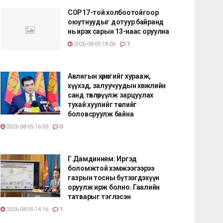
COP17-той холбоотойгоор
оюутнуудыг дотуур байранд
нь ирэх сарын 13-наас оруулна
2026-08-05 18:06
1
Авлигын хөрөнгийг хурааж,
хүүхэд, залуучуудын хөгжлийн
санд төвлөрүүлж зарцуулах
тухай хуулийг төслийг
боловсруулж байна
2026-08-05 16:03
0
Г.Дамдинням: Иргэд
боломжтой хэмжээгээрээ
газрын тосны бүтээгдэхүүн
оруулж ирж болно. Гаалийн
татварыг тэглэсэн
2026-08-05 14:16
1