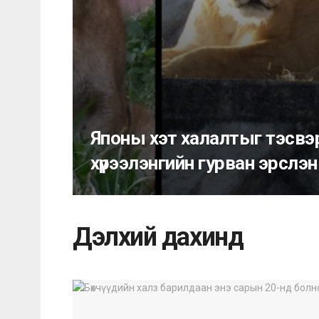
Японы хэт халалтыг тэсвэ
хүрээлэнгийн гурван эрслэн
Дэлхий дахинд