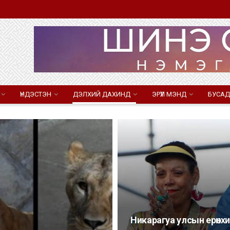
ҮНДЭСТЭН
ДЭЛХИЙ ДАХИНД
ЭРҮҮЛ МЭНД
БУСАД
Никарагуа улсын ерөнхи