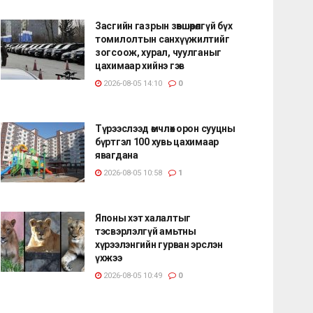
Засгийн газрын зөвшөөрөлгүй бүх
томилолтын санхүүжилтийг
зогсоож, хурал, чуулганыг
цахимаар хийнэ гэв
2026-08-05 14:10
0
Түрээслээд өмчлөх орон сууцны
бүртгэл 100 хувь цахимаар
явагдана
2026-08-05 10:58
1
Японы хэт халалтыг
тэсвэрлэлгүй амьтны
хүрээлэнгийн гурван эрслэн
үхжээ
2026-08-05 10:49
0