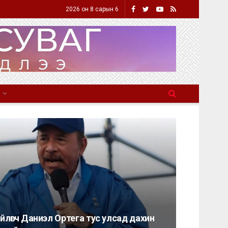
2026 он 8 сарын 6
йлөгч Даниэл Ортега тус улсад дахин