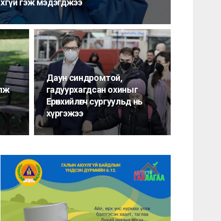
ахгүй гэж мэдэгджээ
Даун синдромтой,
олж
гадуурхагдсан охиныг
Ерөнхийлөгч сургуульд нь
хүргэжээ