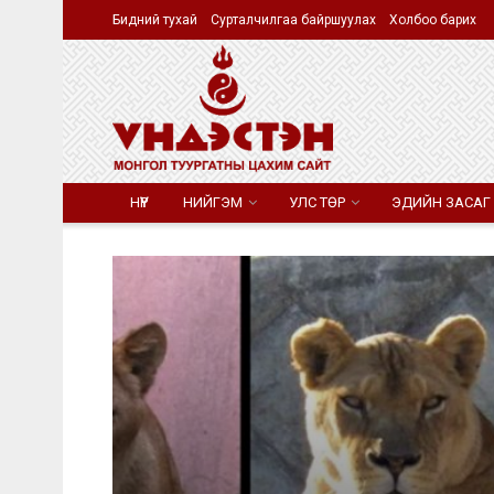
Бидний тухай
Сурталчилгаа байршуулах
Холбоо барих
НҮҮР
НИЙГЭМ
УЛС ТӨР
ЭДИЙН ЗАСАГ