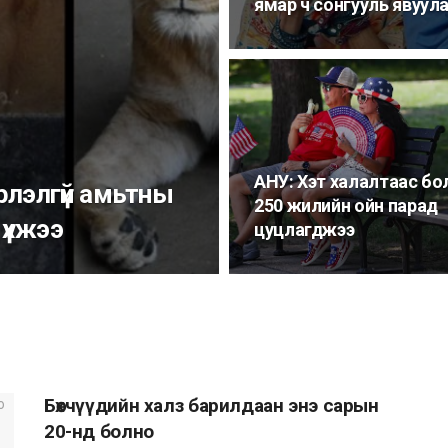
ямар ч сонгууль явуул
АНУ: Хэт халалтаас б
рлэлгүй амьтны
250 жилийн ойн парад
 үхжээ
цуцлагджээ
Бөхчүүдийн халз барилдаан энэ сарын
20-нд болно