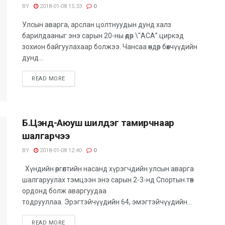
BY
2018-01-08 15:33
0
Улсын аварга, арслан цолтнуудын дунд халз
барилдааныг энэ сарын 20-ны өдөр \"АСА” циркэд
зохион байгуулахаар болжээ. Чансаа өндөр бөхчүүдийн
дунд...
READ MORE
Б.Цэнд-Аюуш шилдэг тамирчнаар
шалгарчээ
BY
2018-01-08 12:40
0
Хүндийн өргөлтийн насанд хүрэгчдийн улсын аварга
шалгаруулах тэмцээн энэ сарын 2-3-нд Спортын төв
ордонд болж аваргуудаа
тодрууллаа. Эрэгтэйчүүдийн 64, эмэгтэйчүүдийн...
READ MORE