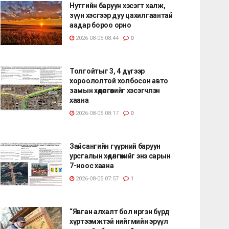
Нутгийн баруун хэсэгт халж,
зүүн хэсгээр дуу цахилгаантай
аадар бороо орно
2026-08-05 08:44
0
Толгойтыг 3, 4 дүгээр
хороололтой холбосон авто
замын хөдөлгөөнийг хэсэгчлэн
хаана
2026-08-05 08:17
0
Зайсангийн гүүрний баруун
урсгалын хөдөлгөөнийг энэ сарын
7-ноос хаана
2026-08-05 07:57
1
“Явган алхалт бол иргэн бүрд
хүртээмжтэй нийгмийн эрүүл