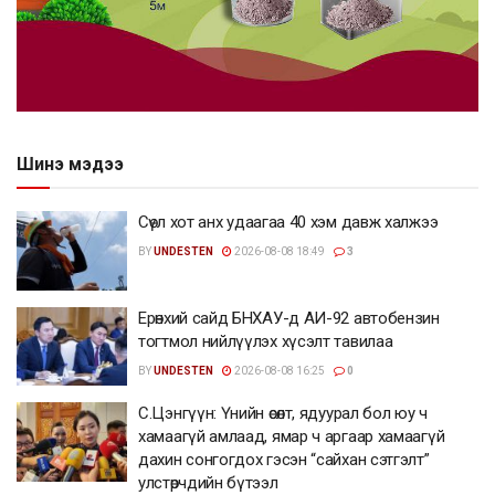
Шинэ мэдээ
Сөүл хот анх удаагаа 40 хэм давж халжээ
BY
UNDESTEN
2026-08-08 18:49
3
Ерөнхий сайд БНХАУ-д АИ-92 автобензин
тогтмол нийлүүлэх хүсэлт тавилаа
BY
UNDESTEN
2026-08-08 16:25
0
С.Цэнгүүн: Үнийн өсөлт, ядуурал бол юу ч
хамаагүй амлаад, ямар ч аргаар хамаагүй
дахин сонгогдох гэсэн “сайхан сэтгэлт”
улстөрчдийн бүтээл