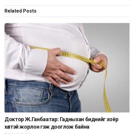
Related
Posts
Доктор Ж.Ганбаатар: Гадныхан биднийг хоёр
хөлтэй жорлон гэж дооглож байна