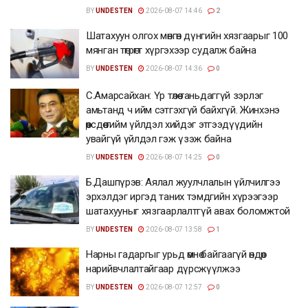
BY
UNDESTEN
2026-08-07 14:46
2
Шатахуун олгох мөнгөн дүнгийн хязгаарыг 100
мянган төгрөгт хүргэхээр судалж байна
BY
UNDESTEN
2026-08-07 14:36
0
С.Амарсайхан: Үр төлөө таньдаггүй зэрлэг
амьтанд ч ийм сэтгэхгүй байхгүй. Жинхэнэ
өөрсдөө тийм үйлдэл хийдэг этгээдүүдийн
увайгүй үйлдэл гэж үзэж байна
BY
UNDESTEN
2026-08-07 14:25
0
Б.Дашпүрэв: Аялал жуулчлалын үйлчилгээ
эрхэлдэг иргэд таних тэмдгийн хүрээгээр
шатахууныг хязгаарлалтгүй авах боломжтой
BY
UNDESTEN
2026-08-07 13:58
1
Нарны гадаргыг урьд өмнө байгаагүй өндөр
нарийвчлалтайгаар дүрсжүүлжээ
BY
UNDESTEN
2026-08-07 12:57
0