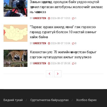
Замын хөдөлгөөнд оролцож байх үедээ ноцтой
зөрчил гаргасан автобусны жолоочийг ажлаас
нь чөлөөлжээ
BY
UNDESTEN
2026-08-07 10:53
1
“Тарвас хураах ажилд явна” гэж гэрээсээ
гараад сураггүй болсон 10 настай охиныг
хайж байна
BY
UNDESTEN
2026-08-07 10:04
0
Казахстан улс 70 жилийн өмнө устсан барыг
сэргээн нутагшуулах ажлыг эхлүүлжээ
BY
UNDESTEN
2026-08-07 09:58
0
Бидний тухай
Сурталчилгаа байршуулах
Холбоо барих