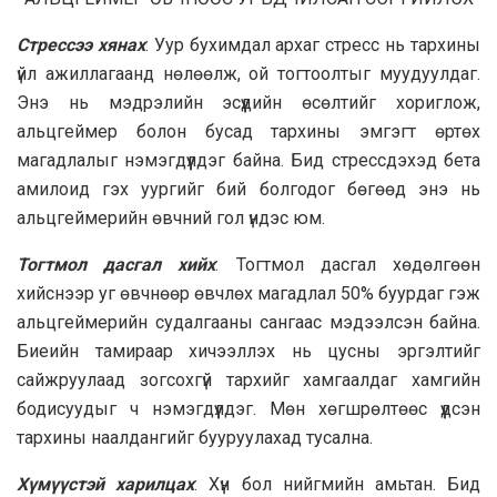
Стрессээ хянах
: Уур бухимдал архаг стресс нь тархины
үйл ажиллагаанд нөлөөлж, ой тогтоолтыг муудуулдаг.
Энэ нь мэдрэлийн эсүүдийн өсөлтийг хориглож,
альцгеймер болон бусад тархины эмгэгт өртөх
магадлалыг нэмэгдүүлдэг байна. Бид стрессдэхэд бета
амилоид гэх уургийг бий болгодог бөгөөд энэ нь
альцгеймерийн өвчний гол үндэс юм.
Тогтмол дасгал хийх
: Тогтмол дасгал хөдөлгөөн
хийснээр уг өвчнөөр өвчлөх магадлал 50% буурдаг гэж
альцгеймерийн судалгааны сангаас мэдээлсэн байна.
Биеийн тамираар хичээллэх нь цусны эргэлтийг
сайжруулаад зогсохгүй тархийг хамгаалдаг хамгийн
бодисуудыг ч нэмэгдүүлдэг. Мөн хөгшрөлтөөс үүдсэн
тархины наалдангийг бууруулахад тусална.
Хүмүүстэй харилцах
: Хүн бол нийгмийн амьтан. Бид