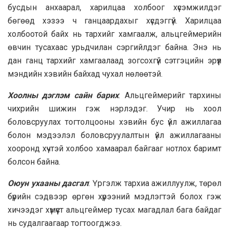
бусдын анхаарал, харилцаа холбоог хүсэмжилдэг
бөгөөд хэзээ ч ганцаардахыг хүсдэггүй. Харилцаа
холбоотой байх нь тархийг хамгаалж, альцгеймерийн
өвчин тусахаас урьдчилан сэргийлдэг байна. Энэ нь
дан ганц тархийг хамгаалаад зогсохгүй сэтгэцийн эрүүл
мэндийн хэвийн байхад чухал нөлөөтэй.
Хоолны дэглэм сайн барих
: Альцгеймерийг тархины
чихрийн шижин гэж нэрлэдэг. Учир нь хоол
боловсруулах тогтолцооны хэвийн бус үйл ажиллагаа
болон мэдээлэл боловсруулалтын үйл ажиллагааны
хооронд хүчтэй холбоо хамаарал байгааг нотлох баримт
болсон байна.
Оюун ухааны дасгал
: Үргэлж тархиа ажиллуулж, төрөл
бүрийн сэдвээр өргөн хүрээний мэдлэгтэй болох гэж
хичээдэг хүмүүст альцгеймер тусах магадлал бага байдаг
нь судалгаагаар тогтоогджээ.