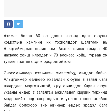
Ахимаг болон 60-аас дээш насанд үүсдэг оюуны
хомстлын хамгийн их тохиолддог шалтгаан нь
Альцгеймерын өвчин юм. Анхны шинж тэмдэг 40
наснаас хойш илэрдэг ч 70 наснаас хойш гурван хүн
тутмын нэг нь өвдөх эрсдэлтэй юм.
Энэхүү өвчнөөр ихэвчлэн эмэгтэйчүүд өвддөг байна.
Альцгеймер өвчнөөр ихэвчлэн оюуны ачаалал бага
шаарддаг мэргэжилтэй, хүмүүс өвчилдөг Харин оюун
ухааны өндөр ачаалалтай ажилладаг хүмүүсийн тархинд
мэдрэлийн эсүүд хоорондын илүү олон тооны холбоо
байдаг болохоор энэ өвчнөөр өвдөх эрсдэл бага