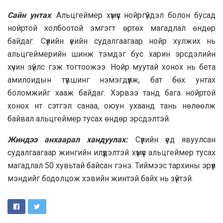
Сайн унтах
: Альцгеймер хүмүүс нойргүйдэл болон бусад
нойртой холбоотой эмгэгт өртөх магадлал өндөр
байдаг. Сүүлийн үеийн судалгаагаар нойр хулжих нь
альцгеймерийн шинж тэмдэг бус харин эрсдэлийн
хүчин зүйлс гэж тогтоожээ. Нойр муутай хонох нь бета
амилоидын түвшинг нэмэгдүүлж, бат бөх унтах
боломжийг хааж байдаг. Хэрвээ танд бага нойртой
хонох нт сэтгэл санаа, оюун ухаанд тань нөлөөлж
байвал альцгеймер тусах өндөр эрсдэлтэй.
Жиндээ анхаарал хандуулах:
Сүүлийн үед явуулсан
судалгаагаар жингийн илүүдэлтэй хүмүүс альцгеймер тусах
магадлал 50 хувьтай байсан гэнэ. Тиймээс тархины эрүүл
мэндийг бодолцож хэвийн жинтэй байх нь зүйтэй.