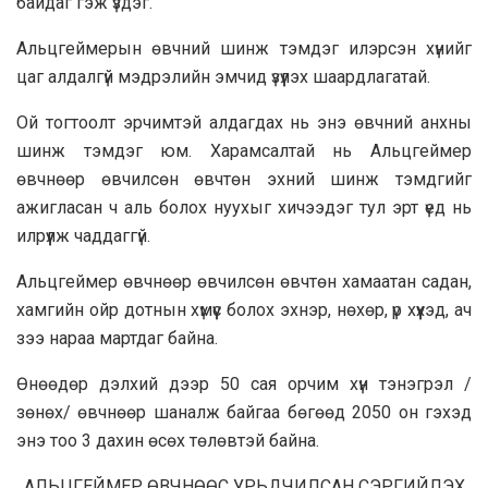
байдаг гэж үздэг.
Альцгеймерын өвчний шинж тэмдэг илэрсэн хүнийг
цаг алдалгүй мэдрэлийн эмчид үзүүлэх шаардлагатай.
Ой тогтоолт эрчимтэй алдагдах нь энэ өвчний анхны
шинж тэмдэг юм. Харамсалтай нь Альцгеймер
өвчнөөр өвчилсөн өвчтөн эхний шинж тэмдгийг
ажигласан ч аль болох нуухыг хичээдэг тул эрт үед нь
илрүүлж чаддаггүй.
Альцгеймер өвчнөөр өвчилсөн өвчтөн хамаатан садан,
хамгийн ойр дотнын хүмүүс болох эхнэр, нөхөр, үр хүүхэд, ач
зээ нараа мартдаг байна.
Өнөөдөр дэлхий дээр 50 сая орчим хүн тэнэгрэл /
зөнөх/ өвчнөөр шаналж байгаа бөгөөд 2050 он гэхэд
энэ тоо 3 дахин өсөх төлөвтэй байна.
АЛЬЦГЕЙМЕР ӨВЧНӨӨС УРЬДЧИЛСАН СЭРГИЙЛЭХ