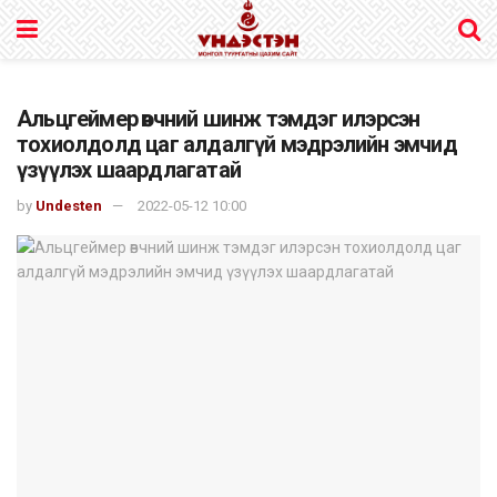
Альцгеймер өвчний шинж тэмдэг илэрсэн
тохиолдолд цаг алдалгүй мэдрэлийн эмчид
үзүүлэх шаардлагатай
by
Undesten
2022-05-12 10:00