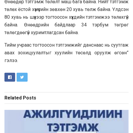
Өнөөдөр тэтгэмж төлөлт маш бага байна. Нийт тэтгэмж
төлөх ёстой хүмүүсийн зөвхөн 20 хувь төлж байна. Үлдсэн
80 хувь нь шүүхээр тогтоосон хүүхдийн тэтгэмжээ төлөхгүй
байна. Өнөөдрийн байдлаар 34 тэрбум төгрөг
төлөгдөөгүй хуримтлагдсан байна.
Тийм учраас тогтоосон тэтгэмжийг данснаас нь суутгаж
авах зохицуулалтыг хуулийн төсөлд оруулж өгсөн”
гэлээ.
Related
Posts