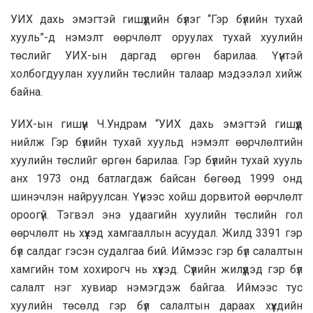
УИХ дахь эмэгтэй гишүүдийн бүлэг “Гэр бүлийн тухай
хууль”-д нэмэлт өөрчлөлт оруулах тухай хуулийн
төслийг УИХ-ын даргад өргөн барилаа. Үүнтэй
холбогдуулан хуулийн төслийн талаар мэдээлэл хийж
байна.
УИХ-ын гишүүн Ч.Ундрам “УИХ дахь эмэгтэй гишүүд
нийлж Гэр бүлийн тухай хуульд нэмэлт өөрчлөлтийн
хуулийн төслийг өргөн барилаа. Гэр бүлийн тухай хууль
анх 1973 онд батлагдаж байсан бөгөөд 1999 онд
шинэчлэн найруулсан. Үүнээс хойш дорвитой өөрчлөлт
ороогүй. Тэгвэл энэ удаагийн хуулийн төслийн гол
өөрчлөлт нь хүүхэд хамгааллын асуудал. Жилд 3391 гэр
бүл салдаг гэсэн судалгаа бий. Иймээс гэр бүл салалтын
хамгийн том хохирогч нь хүүхэд. Сүүлийн жилүүдэд гэр бүл
салалт нэг хувиар нэмэгдэж байгаа. Иймээс тус
хуулийн төсөлд гэр бүл салалтын дараах хүүхдийн