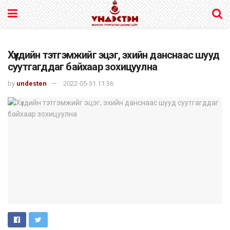
Хүүхдийн тэтгэмжийг эцэг, эхийн данснаас шууд
суутгагддаг байхаар зохицуулна
by
undesten
2022-05-31 11:36