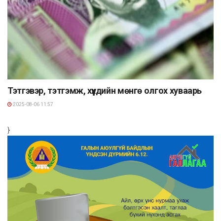
Тэтгэвэр, тэтгэмж, хүүхдийн мөнгө олгох хуваарь
2025-08-06 11:57
}