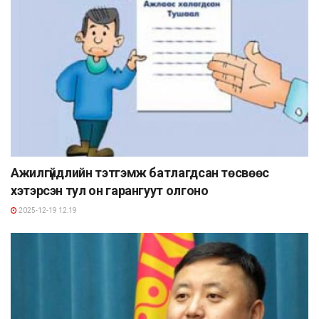
Ажилгүйдлийн тэтгэмж батлагдсан төсвөөс
хэтэрсэн тул он гарангуут олгоно
2025-12-19 12:19