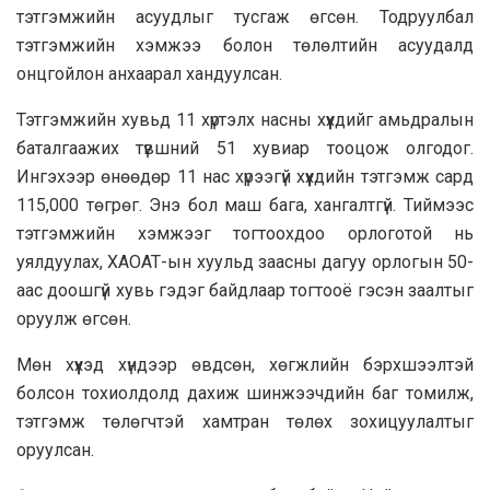
тэтгэмжийн асуудлыг тусгаж өгсөн. Тодруулбал
тэтгэмжийн хэмжээ болон төлөлтийн асуудалд
онцгойлон анхаарал хандуулсан.
Тэтгэмжийн хувьд 11 хүртэлх насны хүүхдийг амьдралын
баталгаажих түвшний 51 хувиар тооцож олгодог.
Ингэхээр өнөөдөр 11 нас хүрээгүй хүүхдийн тэтгэмж сард
115,000 төгрөг. Энэ бол маш бага, хангалтгүй. Тиймээс
тэтгэмжийн хэмжээг тогтоохдоо орлоготой нь
уялдуулах, ХАОАТ-ын хуульд заасны дагуу орлогын 50-
аас доошгүй хувь гэдэг байдлаар тогтооё гэсэн заалтыг
оруулж өгсөн.
Мөн хүүхэд хүндээр өвдсөн, хөгжлийн бэрхшээлтэй
болсон тохиолдолд дахиж шинжээчдийн баг томилж,
тэтгэмж төлөгчтэй хамтран төлөх зохицуулалтыг
оруулсан.