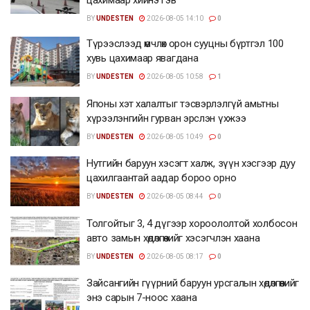
цахимаар хийнэ гэв
BY
UNDESTEN
2026-08-05 14:10
0
Түрээслээд өмчлөх орон сууцны бүртгэл 100
хувь цахимаар явагдана
BY
UNDESTEN
2026-08-05 10:58
1
Японы хэт халалтыг тэсвэрлэлгүй амьтны
хүрээлэнгийн гурван эрслэн үхжээ
BY
UNDESTEN
2026-08-05 10:49
0
Нутгийн баруун хэсэгт халж, зүүн хэсгээр дуу
цахилгаантай аадар бороо орно
BY
UNDESTEN
2026-08-05 08:44
0
Толгойтыг 3, 4 дүгээр хороололтой холбосон
авто замын хөдөлгөөнийг хэсэгчлэн хаана
BY
UNDESTEN
2026-08-05 08:17
0
Зайсангийн гүүрний баруун урсгалын хөдөлгөөнийг
энэ сарын 7-ноос хаана