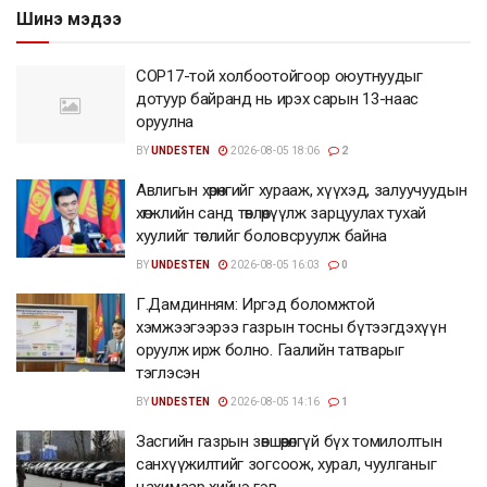
Шинэ мэдээ
COP17-той холбоотойгоор оюутнуудыг
дотуур байранд нь ирэх сарын 13-наас
оруулна
BY
UNDESTEN
2026-08-05 18:06
2
Авлигын хөрөнгийг хурааж, хүүхэд, залуучуудын
хөгжлийн санд төвлөрүүлж зарцуулах тухай
хуулийг төслийг боловсруулж байна
BY
UNDESTEN
2026-08-05 16:03
0
Г.Дамдинням: Иргэд боломжтой
хэмжээгээрээ газрын тосны бүтээгдэхүүн
оруулж ирж болно. Гаалийн татварыг
тэглэсэн
BY
UNDESTEN
2026-08-05 14:16
1
Засгийн газрын зөвшөөрөлгүй бүх томилолтын
санхүүжилтийг зогсоож, хурал, чуулганыг