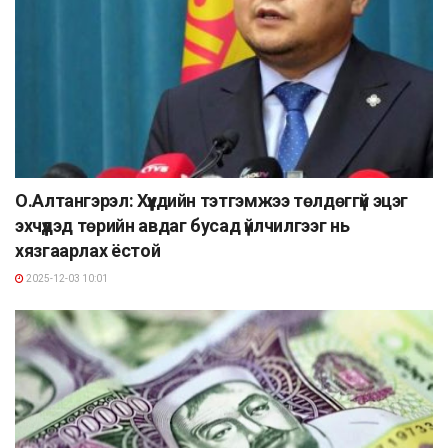
О.Алтангэрэл: Хүүхдийн тэтгэмжээ төлдөггүй эцэг
эхчүүдэд төрийн авдаг бусад үйлчилгээг нь
хязгаарлах ёстой
2025-12-03 10:01