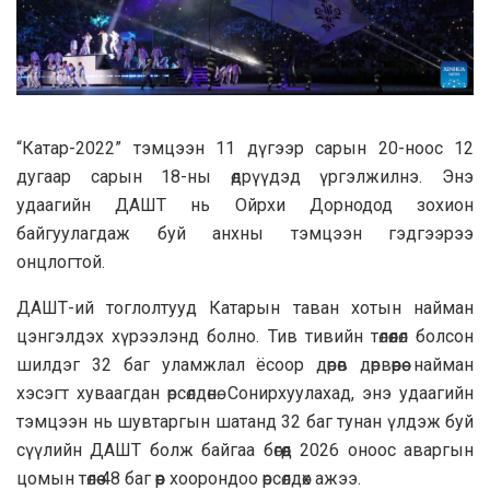
“Катар-2022” тэмцээн 11 дүгээр сарын 20-ноос 12
дугаар сарын 18-ны өдрүүдэд үргэлжилнэ. Энэ
удаагийн ДАШТ нь Ойрхи Дорнодод зохион
байгуулагдаж буй анхны тэмцээн гэдгээрээ
онцлогтой.
ДАШТ-ий тоглолтууд Катарын таван хотын найман
цэнгэлдэх хүрээлэнд болно. Тив тивийн төлөөлөл болсон
шилдэг 32 баг уламжлал ёсоор дөрөв дөрвөөрөө найман
хэсэгт хуваагдан өрсөлдөнө. Сонирхуулахад, энэ удаагийн
тэмцээн нь шувтаргын шатанд 32 баг тунан үлдэж буй
сүүлийн ДАШТ болж байгаа бөгөөд 2026 оноос аваргын
цомын төлөө 48 баг өөр хоорондоо өрсөлдөх ажээ.