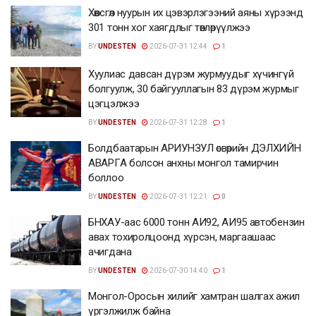
Хөвсгөл нуурын их цэвэрлэгээний аяны хүрээнд
301 тонн хог хаягдлыг төвлөрүүлжээ
BY
UNDESTEN
2026-07-31 12:44
1
Хуулиас давсан дүрэм журмуудыг хүчингүй
болгуулж, 30 байгууллагын 83 дүрэм журмыг
цэгцэлжээ
BY
UNDESTEN
2026-07-31 12:28
1
Болдбаатарын АРИУНЗУЛ өсвөрийн ДЭЛХИЙН
АВАРГА болсон анхны монгол тамирчин
боллоо
BY
UNDESTEN
2026-07-31 12:21
0
БНХАУ-аас 6000 тонн АИ92, АИ95 автобензин
авах тохиролцоонд хүрсэн, маргаашаас
ачигдана
BY
UNDESTEN
2026-07-30 14:40
1
Монгол-Оросын хилийг хамтран шалгах ажил
үргэлжилж байна