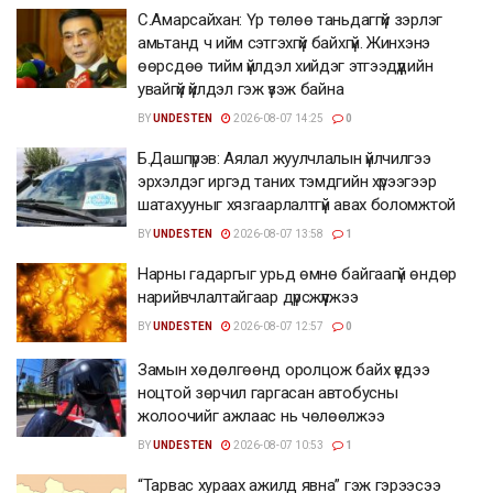
С.Амарсайхан: Үр төлөө таньдаггүй зэрлэг
амьтанд ч ийм сэтгэхгүй байхгүй. Жинхэнэ
өөрсдөө тийм үйлдэл хийдэг этгээдүүдийн
увайгүй үйлдэл гэж үзэж байна
BY
UNDESTEN
2026-08-07 14:25
0
Б.Дашпүрэв: Аялал жуулчлалын үйлчилгээ
эрхэлдэг иргэд таних тэмдгийн хүрээгээр
шатахууныг хязгаарлалтгүй авах боломжтой
BY
UNDESTEN
2026-08-07 13:58
1
Нарны гадаргыг урьд өмнө байгаагүй өндөр
нарийвчлалтайгаар дүрсжүүлжээ
BY
UNDESTEN
2026-08-07 12:57
0
Замын хөдөлгөөнд оролцож байх үедээ
ноцтой зөрчил гаргасан автобусны
жолоочийг ажлаас нь чөлөөлжээ
BY
UNDESTEN
2026-08-07 10:53
1
“Тарвас хураах ажилд явна” гэж гэрээсээ