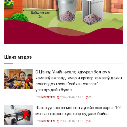
Шинэ мэдээ
С.Цэнгүүн: Үнийн өсөлт, ядуурал бол юу ч
хамаагүй амлаад, ямар ч аргаар хамаагүй дахин
сонгогдох гэсэн “сайхан сэтгэлт”
улстөрчдийн бүтээл
BY
UNDESTEN
2026-08-07 14:46
2
Шатахуун олгох мөнгөн дүнгийн хязгаарыг 100
мянган төгрөгт хүргэхээр судалж байна
BY
UNDESTEN
2026-08-07 14:36
0