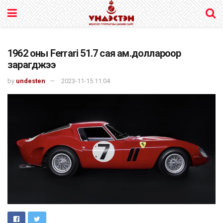
1962 оны Ferrari 51.7 сая ам.доллароор
зарагджээ
by
undesten
2023-11-15 11:04