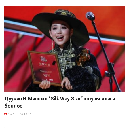
Дуучин И.Мишээл “Silk Way Star” шоуны ялагч
боллоо
2025-11-23 16:47
}