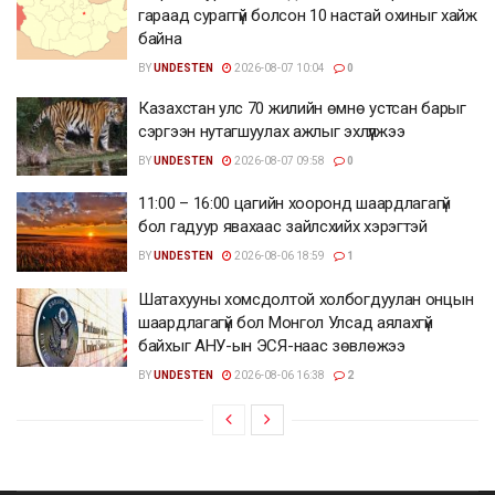
гараад сураггүй болсон 10 настай охиныг хайж
байна
BY
UNDESTEN
2026-08-07 10:04
0
Казахстан улс 70 жилийн өмнө устсан барыг
сэргээн нутагшуулах ажлыг эхлүүлжээ
BY
UNDESTEN
2026-08-07 09:58
0
11:00 – 16:00 цагийн хооронд шаардлагагүй
бол гадуур явахаас зайлсхийх хэрэгтэй
BY
UNDESTEN
2026-08-06 18:59
1
Шатахууны хомсдолтой холбогдуулан онцын
шаардлагагүй бол Монгол Улсад аялахгүй
байхыг АНУ-ын ЭСЯ-наас зөвлөжээ
BY
UNDESTEN
2026-08-06 16:38
2