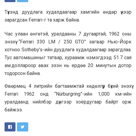
Түүхэнд дуудлага худалдаагаар хамгийн өндөр үнээр
зарагдсан Ferrari-г та харж байна.
Час улаан өнгөтэй, уралдааны 7 дугаартай, 1962 оны
энэхүү “Ferrari 330 LM / 250 GTO” загвар Нью-Йорк
хотноо Sotheby’s-ийн дуудлага худалдаагаар зарагдлаа.
Тус автомашиныг татвар, хураамж нэмэгдээд 51.7 сая
ам.доллароор авах эзэн нь ердөө 20 минутын дотор
тодорсон байна.
Өвөрмөц 4 литрийн багтаамжтай хөдөлгүүр бүхий энэхүү
Ferrari 1962 онд “Nürburgring”-ийн 1,000 км-ийн
уралдаанд нийлбэр дүнгээр хоёрдугаар байрт орж
байжээ.