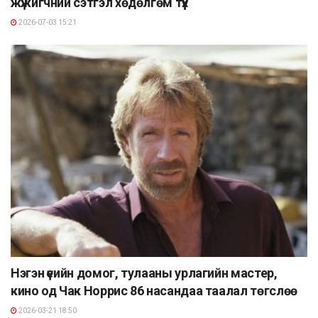
жүжигчний сэтгэл хөдөлгөм түүх
2026-07-03 15:21
Нэгэн үеийн домог, тулааны урлагийн мастер,
кино од Чак Норрис 86 насандаа таалал төгслөө
2026-03-21 18:50