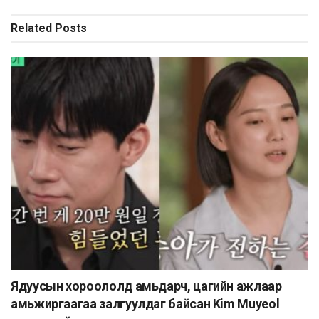
Related
Posts
Ядуусын хороололд амьдарч, цагийн ажлаар
амьжиргаагаа залгуулдаг байсан Kim Muyeol