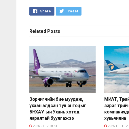
Share
Tweet
Related
Posts
Зорчигчийн бие муудаж,
МИАТ, Төри
ухаан алдсан тул онгоцыг
зэрэг төрий
БНХАУ-ын Ухань хотод
компаниуды
яаралтай буулгажээ
хувьчилна
2026-01-12 10:34
2025-11-11 12: