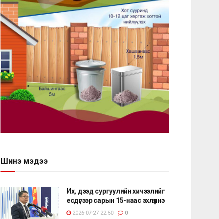
Шинэ мэдээ
Их, дээд сургуулийн хичээлийг
есдүгээр сарын 15-наас эхлүүлнэ
2026-07-27 22:50
0