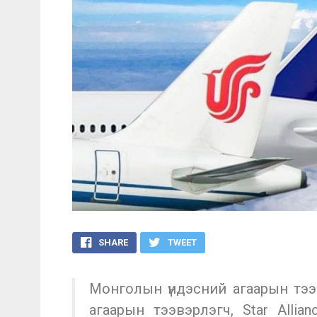
SHARE
TWEET
Монголын үндэсний агаарын тэ
агаарын тээвэрлэгч, Star Allia