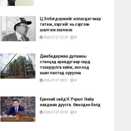
Ц.Элбэгдоржийг яллагдагчаар
татаж, хэргийг нь сэргээн
шалгаж эхэлжээ
2026-07-27 22:20
0
Дамбадаржаа дулааны
станцад аравдугаар сард
тохируулга хийж, энэ онд
ашиглалтад оруулна
2026-07-27 08:57
0
Ерөнхий сайд Н.Учрал: Найр
наадмаа дуусга. Өвөлдөө бэлд
2026-07-27 08:40
0