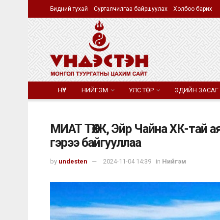
Бидний тухай
Сурталчилгаа байршуулах
Холбоо барих
НҮҮР
НИЙГЭМ
УЛС ТӨР
ЭДИЙН ЗАСАГ
МИАТ ТӨХК, Эйр Чайна ХК-тай 
гэрээ байгууллаа
by
undesten
2024-11-04 14:39
in
Нийгэм