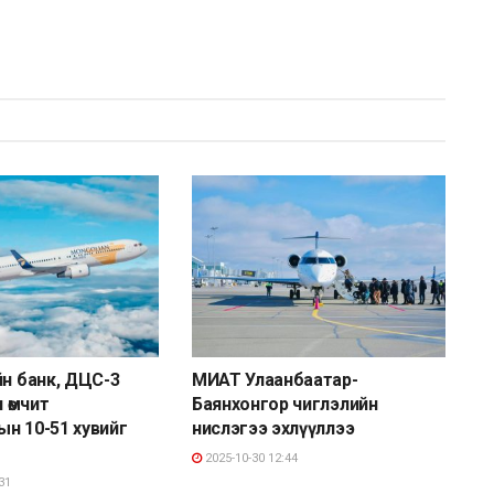
йн банк, ДЦС-3
МИАТ Улаанбаатар-
н өмчит
Баянхонгор чиглэлийн
н 10-51 хувийг
нислэгээ эхлүүллээ
2025-10-30 12:44
31