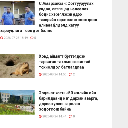
С.Амарсайхан: Согтууруулах
ундаа, сэтгэцэд нөлөөлөх
бодис хэрэглэсэн үедээ
тээврийн хэрэгсэл жолоодсон
аливаа үйлдэлд хатуу
хариуцлага тооцдог болно
2026-07-25 18:49
5
Ховд аймагт бүртгэгдсэн
тарваган тахлын сэжигтэй
тохиолдол батлагдлаа
2026-07-24 14:50
2
Эрдэнэт хотын 50 жилийн ойн
барилдаанд нэг дархан аварга,
дөрвөн улсын арслан
зодоглож байна
2026-07-24 14:44
0