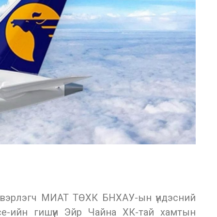
эвэрлэгч МИАТ ТӨХК БНХАУ-ын үндэсний
nce-ийн гишүүн Эйр Чайна ХК-тай хамтын