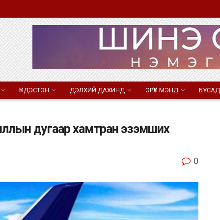
ҮНДЭСТЭН
ДЭЛХИЙ ДАХИНД
ЭРҮҮЛ МЭНД
БУСАД
аяллын дугаар хамтран эзэмших
0