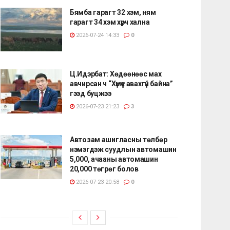
Бямба гарагт 32 хэм, ням
гарагт 34 хэм хүрч хална
2026-07-24 14:33
0
Ц.Идэрбат: Хөдөөнөөс мах
авчирсан ч “Хүмүүс авахгүй байна”
гээд буцжээ
2026-07-23 21:23
3
Автозам ашигласны төлбөр
нэмэгдэж суудлын автомашин
5,000, ачааны автомашин
20,000 төгрөг болов
2026-07-23 20:58
0