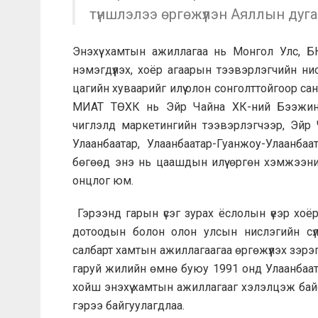
түншлэлээ өргөжүүлэн
Аяллын дуга
Энэхүү хамтын ажиллагаа нь Монгол Улс, 
нэмэгдүүлэх, хоёр агаарын тээвэрлэгчийн н
цагийн хуваарийг илүү олон сонголттойгоор са
МИАТ ТӨХК нь Эйр Чайна ХК-ний Бээжин-У
чиглэлд маркетингийн тээвэрлэгчээр, Эйр
Улаанбаатар, Улаанбаатар-Гуанжоу-Улаанба
бөгөөд энэ нь цаашдын илүү өргөн хэмжээн
онцлог юм.
Гэрээнд гарын үсэг зурах ёслолын үеэр хо
дотоодын болон олон улсын нислэгийн сүл
салбарт хамтын ажиллагаагаа өргөжүүлэх зэрэ
гаруй жилийн өмнө буюу 1991 онд Улаанбаата
хойш энэхүү хамтын ажиллагааг хэлэлцэж бай
гэрээ байгуулагдлаа.