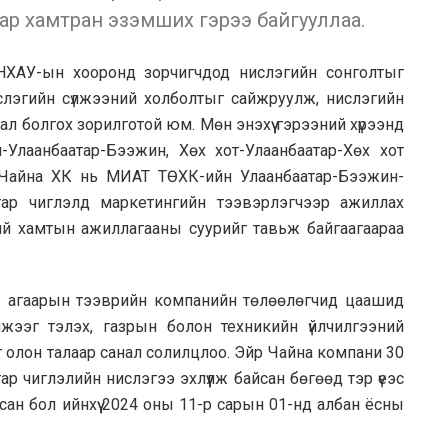
ар хамтран эзэмших гэрээ байгууллаа.
БНХАУ-ын хооронд зорчигчдод нислэгийн сонголтыг
ислэгийн сүлжээний холболтыг сайжруулж, нислэгийн
нал болгох зорилготой юм. Мөн энэхүү гэрээний хүрээнд
лаанбаатар-Бээжин, Хөх хот-Улаанбаатар-Хөх хот
 Чайна ХК нь МИАТ ТӨХК-ийн Улаанбаатар-Бээжин-
атар чиглэлд маркетингийн тээвэрлэгчээр ажиллах
ий хамтын ажиллагааны суурийг тавьж байгаагаараа
ёр агаарын тээврийн компанийн төлөөлөгчид цаашид
жээг тэлэх, газрын болон техникийн үйлчилгээний
г олон талаар санал солилцлоо. Эйр Чайна компани 30
р чиглэлийн нислэгээ эхлүүлж байсан бөгөөд тэр үеэс
сан бол ийнхүү 2024 оны 11-р сарын 01-нд албан ёсны